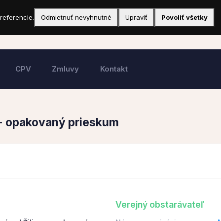
referencie.
Odmietnuť nevyhnutné
Upraviť
Povoliť všetky
CPV
Zmluvy
Kontakt
 - opakovaný prieskum
Verejný obstarávateľ