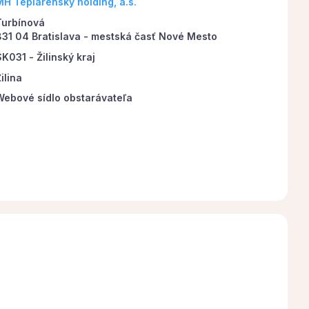
MH Teplárenský holding, a.s.
Turbínová
831 04 Bratislava - mestská časť Nové Mesto
K031 - Žilinský kraj
ilina
Webové sídlo obstarávateľa