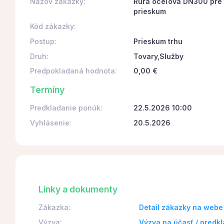
Názov zákazky:
Rúra oceľová DN300 pre 
prieskum
Kód zákazky:
Postup:
Prieskum trhu
Druh:
Tovary,Služby
Predpokladaná hodnota:
0,00 €
Termíny
Predkladanie ponúk:
22.5.2026 10:00
Vyhlásenie:
20.5.2026
Linky a dokumenty
Zákazka:
Detail zákazky na webe
Výzva:
Výzva na účasť / predk