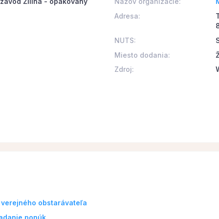
závod Žilina - opakovaný
Názov organizácie:
Adresa:
NUTS:
S
Miesto dodania:
Ž
Zdroj:
 verejného obstarávateľa
ladanie ponúk