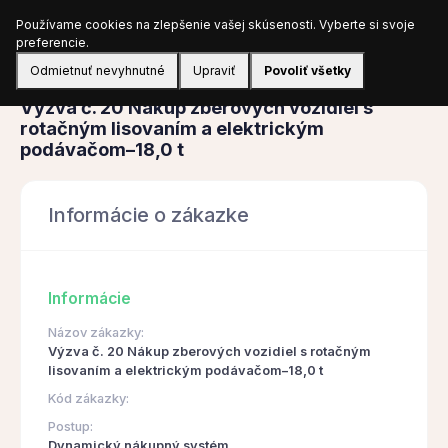
Používame cookies na zlepšenie vašej skúsenosti. Vyberte si svoje
Prihlásiť sa
preferencie.
Odmietnuť nevyhnutné
Upraviť
Povoliť všetky
Obstarávanie
Výzva č. 20 Nákup zberových vozidiel s
rotačným lisovaním a elektrickým
podávačom–18,0 t
Informácie o zákazke
Informácie
Názov zákazky:
Výzva č. 20 Nákup zberových vozidiel s rotačným
lisovaním a elektrickým podávačom–18,0 t
Kód zákazky:
Postup:
Dynamický nákupný systém