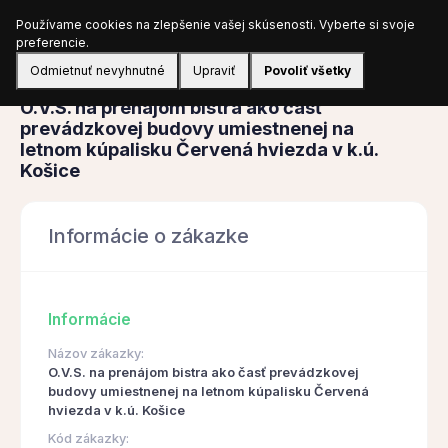
Používame cookies na zlepšenie vašej skúsenosti. Vyberte si svoje
Prihlásiť sa
preferencie.
Odmietnuť nevyhnutné
Upraviť
Povoliť všetky
Obstarávanie
O.V.S. na prenájom bistra ako časť
prevádzkovej budovy umiestnenej na
letnom kúpalisku Červená hviezda v k.ú.
Košice
Informácie o zákazke
Informácie
Názov zákazky:
O.V.S. na prenájom bistra ako časť prevádzkovej
budovy umiestnenej na letnom kúpalisku Červená
hviezda v k.ú. Košice
Kód zákazky: