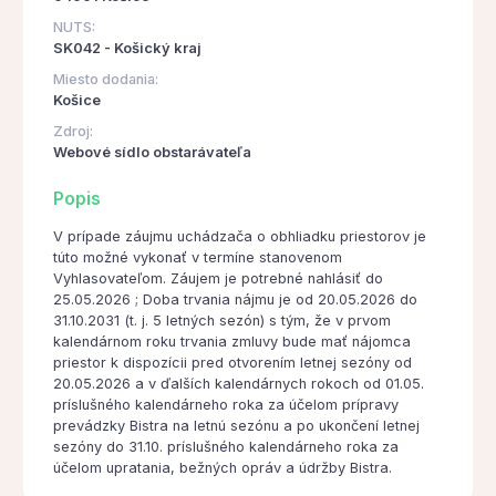
NUTS:
SK042 - Košický kraj
Miesto dodania:
Košice
Zdroj:
Webové sídlo obstarávateľa
Popis
V prípade záujmu uchádzača o obhliadku priestorov je
túto možné vykonať v termíne stanovenom
Vyhlasovateľom. Záujem je potrebné nahlásiť do
25.05.2026 ; Doba trvania nájmu je od 20.05.2026 do
31.10.2031 (t. j. 5 letných sezón) s tým, že v prvom
kalendárnom roku trvania zmluvy bude mať nájomca
priestor k dispozícii pred otvorením letnej sezóny od
20.05.2026 a v ďalších kalendárnych rokoch od 01.05.
príslušného kalendárneho roka za účelom prípravy
prevádzky Bistra na letnú sezónu a po ukončení letnej
sezóny do 31.10. príslušného kalendárneho roka za
účelom upratania, bežných opráv a údržby Bistra.