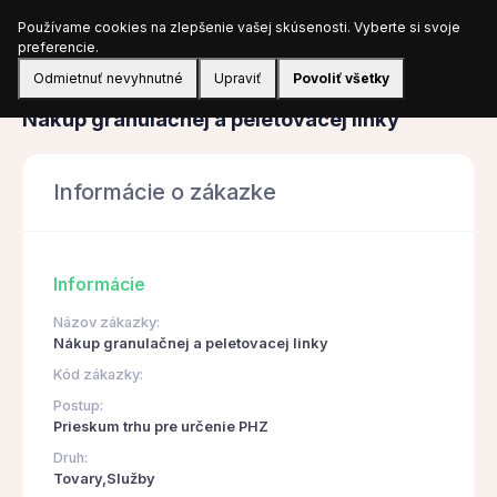
Používame cookies na zlepšenie vašej skúsenosti. Vyberte si svoje
Prihlásiť sa
preferencie.
Odmietnuť nevyhnutné
Upraviť
Povoliť všetky
Obstarávanie
Nákup granulačnej a peletovacej linky
Informácie o zákazke
Informácie
Názov zákazky:
Nákup granulačnej a peletovacej linky
Kód zákazky:
Postup:
Prieskum trhu pre určenie PHZ
Druh:
Tovary,Služby