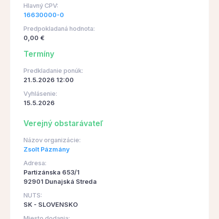
Hlavný CPV:
16630000-0
Predpokladaná hodnota:
0,00 €
Termíny
Predkladanie ponúk:
21.5.2026 12:00
Vyhlásenie:
15.5.2026
Verejný obstarávateľ
Názov organizácie:
Zsolt Pázmány
Adresa:
Partizánska 653/1
92901 Dunajská Streda
NUTS:
SK - SLOVENSKO
Miesto dodania: