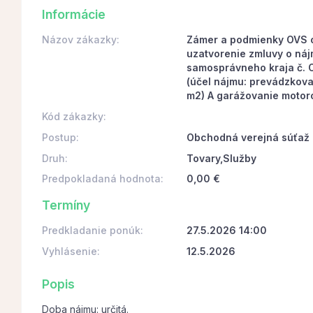
Informácie
Názov zákazky:
Zámer a podmienky OVS o
uzatvorenie zmluvy o náj
samosprávneho kraja č.
(účel nájmu: prevádzkov
m2) A garážovanie motoro
Kód zákazky:
Postup:
Obchodná verejná súťaž
Druh:
Tovary,Služby
Predpokladaná hodnota:
0,00 €
Termíny
Predkladanie ponúk:
27.5.2026 14:00
Vyhlásenie:
12.5.2026
Popis
Doba nájmu: určitá.