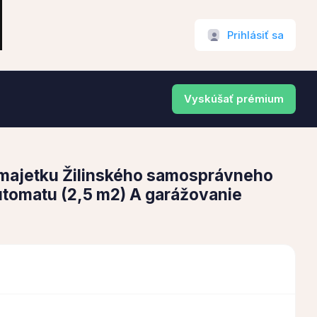
Prihlásiť sa
Vyskúšať prémium
 majetku Žilinského samosprávneho
tomatu (2,5 m2) A garážovanie