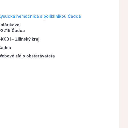
Kysucká nemocnica s poliklinikou Čadca
Palárikova
02216 Čadca
K031 - Žilinský kraj
Čadca
Webové sídlo obstarávateľa