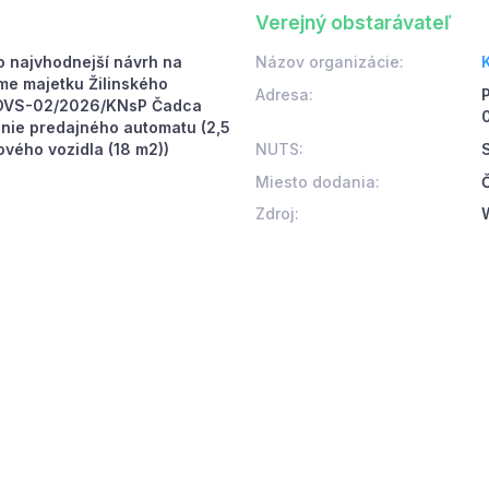
Verejný obstarávateľ
 najvhodnejší návrh na
Názov organizácie:
me majetku Žilinského
Adresa:
 OVS-02/2026/KNsP Čadca
anie predajného automatu (2,5
NUTS:
S
vého vozidla (18 m2))
Miesto dodania:
Zdroj: