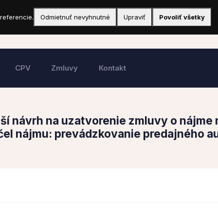
referencie.
Odmietnuť nevyhnutné
Upraviť
Povoliť všetky
CPV
Zmluvy
Kontakt
í návrh na uzatvorenie zmluvy o nájme
el nájmu: prevádzkovanie predajného au