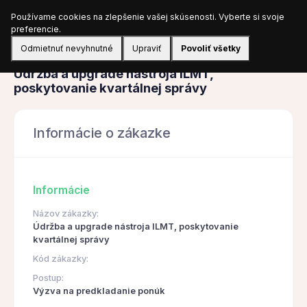
Používame cookies na zlepšenie vašej skúsenosti. Vyberte si svoje
Prihlásiť sa
preferencie.
Odmietnuť nevyhnutné
Upraviť
Povoliť všetky
Obstarávanie
Údržba a upgrade nástroja ILMT,
poskytovanie kvartálnej správy
Informácie o zákazke
Informácie
Názov zákazky:
Údržba a upgrade nástroja ILMT, poskytovanie
kvartálnej správy
Kód zákazky:
Postup:
Výzva na predkladanie ponúk