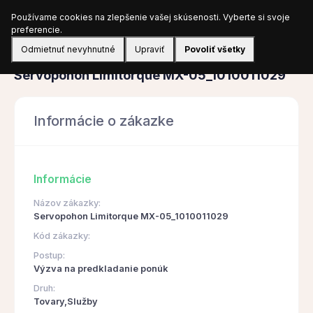
Používame cookies na zlepšenie vašej skúsenosti. Vyberte si svoje
Prihlásiť sa
preferencie.
Odmietnuť nevyhnutné
Upraviť
Povoliť všetky
Obstarávanie
Servopohon Limitorque MX-05_1010011029
Informácie o zákazke
Informácie
Názov zákazky:
Servopohon Limitorque MX-05_1010011029
Kód zákazky:
Postup:
Výzva na predkladanie ponúk
Druh:
Tovary,Služby