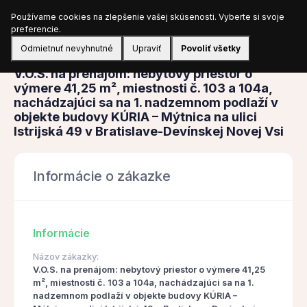
Používame cookies na zlepšenie vašej skúsenosti. Vyberte si svoje
Prihlásiť sa
preferencie.
Odmietnuť nevyhnutné
Upraviť
Povoliť všetky
Obstarávanie
V.O.S. na prenájom: nebytový priestor o
výmere 41,25 m², miestnosti č. 103 a 104a,
nachádzajúci sa na 1. nadzemnom podlaží v
objekte budovy KÚRIA – Mýtnica na ulici
Istrijská 49 v Bratislave-Devínskej Novej Vsi
Informácie o zákazke
Informácie
Názov zákazky:
V.O.S. na prenájom: nebytový priestor o výmere 41,25
m², miestnosti č. 103 a 104a, nachádzajúci sa na 1.
nadzemnom podlaží v objekte budovy KÚRIA –