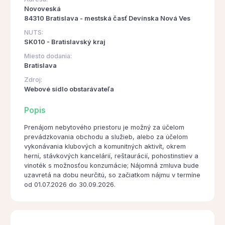
Novoveská
84310 Bratislava - mestská časť Devínska Nová Ves
NUTS:
SK010 - Bratislavský kraj
Miesto dodania:
Bratislava
Zdroj:
Webové sídlo obstarávateľa
Popis
Prenájom nebytového priestoru je možný za účelom
prevádzkovania obchodu a služieb, alebo za účelom
vykonávania klubových a komunitných aktivít, okrem
herní, stávkových kancelárií, reštaurácií, pohostinstiev a
vinoték s možnosťou konzumácie; Nájomná zmluva bude
uzavretá na dobu neurčitú, so začiatkom nájmu v termíne
od 01.07.2026 do 30.09.2026.