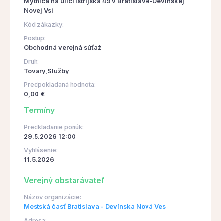
Mýtnica na ulici Istrijská 49 v Bratislave-Devínskej
Novej Vsi
Kód zákazky:
Postup:
Obchodná verejná súťaž
Druh:
Tovary,Služby
Predpokladaná hodnota:
0,00 €
Termíny
Predkladanie ponúk:
29.5.2026 12:00
Vyhlásenie:
11.5.2026
Verejný obstarávateľ
Názov organizácie:
Mestská časť Bratislava - Devínska Nová Ves
Adresa: