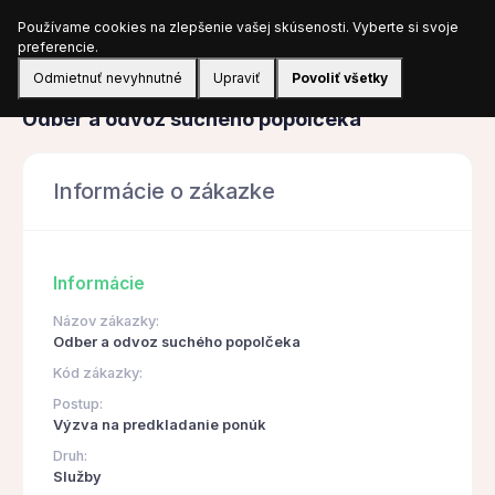
Používame cookies na zlepšenie vašej skúsenosti. Vyberte si svoje
Prihlásiť sa
preferencie.
Odmietnuť nevyhnutné
Upraviť
Povoliť všetky
Obstarávanie
Odber a odvoz suchého popolčeka
Informácie o zákazke
Informácie
Názov zákazky:
Odber a odvoz suchého popolčeka
Kód zákazky:
Postup:
Výzva na predkladanie ponúk
Druh:
Služby