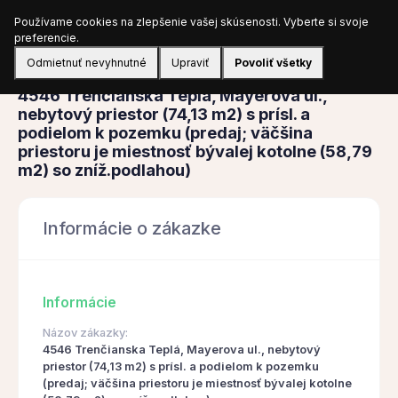
Používame cookies na zlepšenie vašej skúsenosti. Vyberte si svoje
Prihlásiť sa
preferencie.
Odmietnuť nevyhnutné
Upraviť
Povoliť všetky
Obstarávanie
4546 Trenčianska Teplá, Mayerova ul.,
nebytový priestor (74,13 m2) s prísl. a
podielom k pozemku (predaj; väčšina
priestoru je miestnosť bývalej kotolne (58,79
m2) so zníž.podlahou)
Informácie o zákazke
Informácie
Názov zákazky:
4546 Trenčianska Teplá, Mayerova ul., nebytový
priestor (74,13 m2) s prísl. a podielom k pozemku
(predaj; väčšina priestoru je miestnosť bývalej kotolne