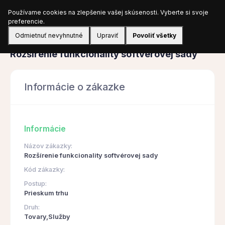
Používame cookies na zlepšenie vašej skúsenosti. Vyberte si svoje
Prihlásiť sa
preferencie.
Odmietnuť nevyhnutné
Upraviť
Povoliť všetky
Obstarávanie
Rozšírenie funkcionality softvérovej sady
Informácie o zákazke
Informácie
Názov zákazky:
Rozšírenie funkcionality softvérovej sady
Kód zákazky:
Postup:
Prieskum trhu
Druh:
Tovary,Služby