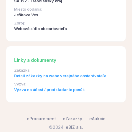
SK022 - Trenčiansky kraj
Miesto dodania:
Ješkova Ves
Zdroj:
Webové sídlo obstarávateľa
Linky a dokumenty
Zákazka:
Detail zákazky na webe verejného obstarávateľa
Výzva:
Výzva na účasť / predkladanie ponúk
eProcurement
eZakazky
eAukcie
©2024
eBIZ a.s.