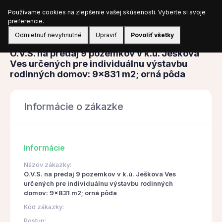
Používame cookies na zlepšenie vašej skúsenosti. Vyberte si svoje
Prihlásiť sa
preferencie.
Odmietnuť nevyhnutné
Upraviť
Povoliť všetky
Obstarávanie
O.V.S. na predaj 9 pozemkov v k.ú. Ješkova
Ves určených pre individuálnu výstavbu
rodinných domov: 9x831 m2; orná pôda
Informácie o zákazke
Informácie
Názov zákazky:
O.V.S. na predaj 9 pozemkov v k.ú. Ješkova Ves
určených pre individuálnu výstavbu rodinných
domov: 9x831 m2; orná pôda
Kód zákazky:
Postup: