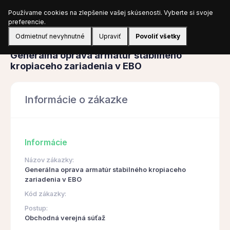
Používame cookies na zlepšenie vašej skúsenosti. Vyberte si svoje
Prihlásiť sa
preferencie.
Odmietnuť nevyhnutné
Upraviť
Povoliť všetky
Obstarávanie
Generálna oprava armatúr stabilného
kropiaceho zariadenia v EBO
Informácie o zákazke
Informácie
Názov zákazky:
Generálna oprava armatúr stabilného kropiaceho
zariadenia v EBO
Kód zákazky:
Postup:
Obchodná verejná súťaž