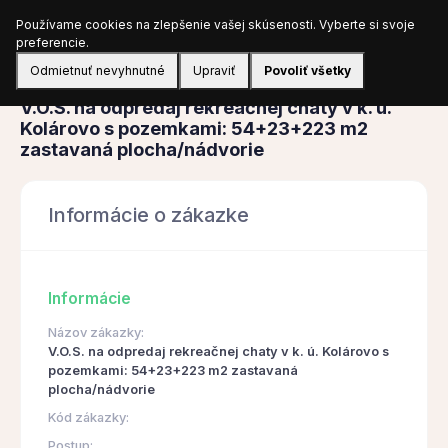
Používame cookies na zlepšenie vašej skúsenosti. Vyberte si svoje
Prihlásiť sa
preferencie.
Odmietnuť nevyhnutné
Upraviť
Povoliť všetky
Obstarávanie
V.O.S. na odpredaj rekreačnej chaty v k. ú.
Kolárovo s pozemkami: 54+23+223 m2
zastavaná plocha/nádvorie
Informácie o zákazke
Informácie
Názov zákazky:
V.O.S. na odpredaj rekreačnej chaty v k. ú. Kolárovo s
pozemkami: 54+23+223 m2 zastavaná
plocha/nádvorie
Kód zákazky:
Postup: