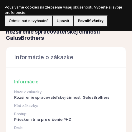
Používame cookies na zlepšenie vašej skúsenosti. Vyberte si svoje
Prihlásiť sa
preferencie.
Odmietnuť nevyhnutné
Upraviť
Povoliť všetky
Obstarávanie
Rozšírenie spracovateľskej činnosti
GalusBrothers
Informácie o zákazke
Informácie
Názov zákazky:
Rozšírenie spracovateľskej činnosti GalusBrothers
Kód zákazky:
Postup:
Prieskum trhu pre určenie PHZ
Druh: