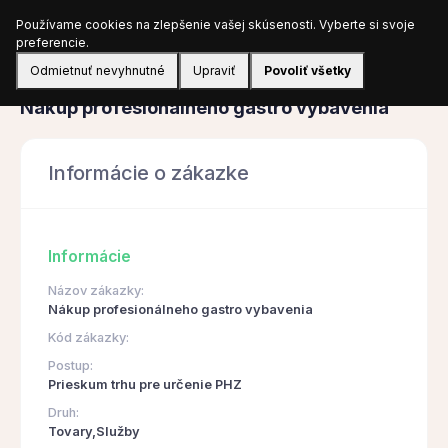
Používame cookies na zlepšenie vašej skúsenosti. Vyberte si svoje
Prihlásiť sa
preferencie.
Odmietnuť nevyhnutné
Upraviť
Povoliť všetky
Obstarávanie
Nákup profesionálneho gastro vybavenia
Informácie o zákazke
Informácie
Názov zákazky:
Nákup profesionálneho gastro vybavenia
Kód zákazky:
Postup:
Prieskum trhu pre určenie PHZ
Druh:
Tovary,Služby