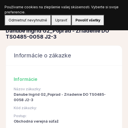
Používame cookies na zlepšenie vašej skúsenosti. Vyberte si svoje
Prihlásiť sa
preferencie.
Odmietnuť nevyhnutné
Upraviť
Povoliť všetky
Obstarávanie
Danube Ingrid G2_Poprad - Zriadenie DO
TS0485-0058 J2-3
Informácie o zákazke
Informácie
Názov zákazky:
Danube Ingrid G2_Poprad - Zriadenie DO TS0485-
0058 J2-3
Kód zákazky:
Postup:
Obchodná verejná súťaž