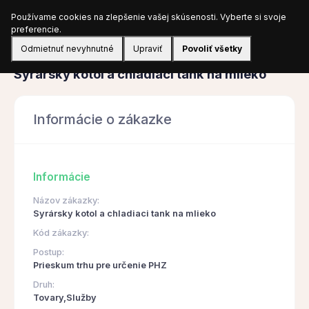
Používame cookies na zlepšenie vašej skúsenosti. Vyberte si svoje
Prihlásiť sa
preferencie.
Odmietnuť nevyhnutné
Upraviť
Povoliť všetky
Obstarávanie
Syrársky kotol a chladiaci tank na mlieko
Informácie o zákazke
Informácie
Názov zákazky:
Syrársky kotol a chladiaci tank na mlieko
Kód zákazky:
Postup:
Prieskum trhu pre určenie PHZ
Druh:
Tovary,Služby