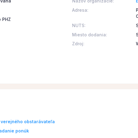
 váha
Názov organizácie:
E
Adresa:
e PHZ
NUTS:
Miesto dodania:
Zdroj:
 verejného obstarávateľa
ladanie ponúk