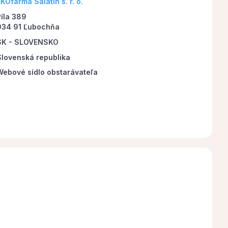
KOfarma Salatín s. r. o.
Píla 389
034 91 Ľubochňa
SK - SLOVENSKO
Slovenská republika
Webové sídlo obstarávateľa