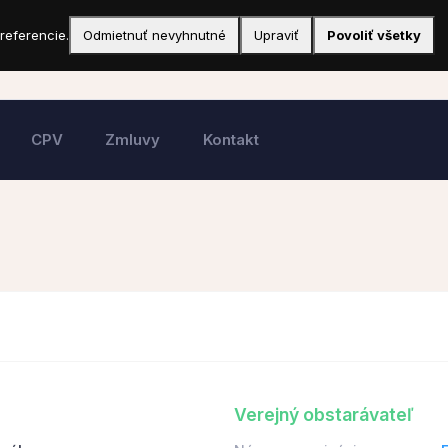
referencie.
Odmietnuť nevyhnutné
Upraviť
Povoliť všetky
CPV
Zmluvy
Kontakt
Verejný obstarávateľ