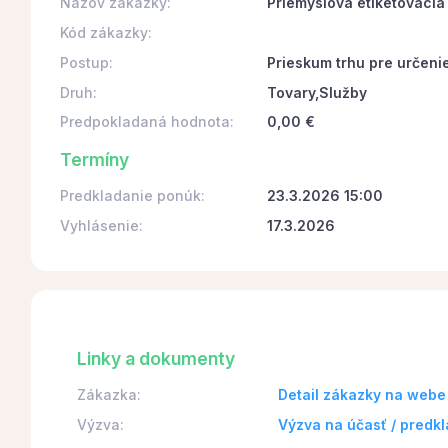
Názov zákazky:
Priemyslová etiketovacia
Kód zákazky:
Postup:
Prieskum trhu pre určeni
Druh:
Tovary,Služby
Predpokladaná hodnota:
0,00 €
Termíny
Predkladanie ponúk:
23.3.2026 15:00
Vyhlásenie:
17.3.2026
Linky a dokumenty
Zákazka:
Detail zákazky na webe
Výzva:
Výzva na účasť / predk