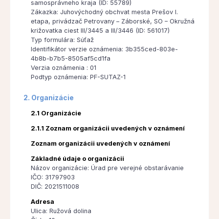
samosprávneho kraja (ID: 55789)
Zákazka: Juhovýchodný obchvat mesta Prešov I.
etapa, privádzač Petrovany – Záborské, SO – Okružná
križovatka ciest III/3445 a III/3446 (ID: 561017)
Typ formulára: Súťaž
Identifikátor verzie oznámenia: 3b355ced-803e-
4b8b-b7b5-8505af5cd1fa
Verzia oznámenia : 01
Podtyp oznámenia: PF-SUTAZ-1
2. Organizácie
2.1 Organizácie
2.1.1 Zoznam organizácii uvedených v oznámení
Zoznam organizácii uvedených v oznámení
Základné údaje o organizácii
Názov organizácie: Úrad pre verejné obstarávanie
IČO: 31797903
DIČ: 2021511008
Adresa
Ulica: Ružová dolina