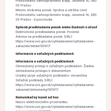
Prešovského samosprávneho kraja, Jesenná 14, 080
05 Prešov
Miesto otvárania ponúk: Správa a údržba ciest
Prešovského samosprávneho kraja, Jesenná 14, 080
05 Prešov -2.poschodie
Spôsob predkladania ponúk alebo žiadostí o účasť
Elektronické predkladanie ponúk: Povinné
Adresa na predkladanie ponúk (URL):
https://www.uvo.gov.sk/vyhladavanie/vyhladavanie-
zakaziek/detail/561017
Informácie o súťažných podkladoch
Informácie o súťažných podkladoch
Obmedzený prístup k súťažným podkladom: Žiadne
obmedzenia prístupu k dokumentom
Úradný jazyk súťažných podkladov: slovenčina
Súťažné podklady (URL):
https://www.uvo.gov.sk/vyhladavanie/vyhladavanie-
zakaziek/dokumenty/561017
Komunikačný kanál ad hoc
Názov elektronického prostriedku:
https://www.uvo.gov.sk/vyhladavanie/vyhladavanie-