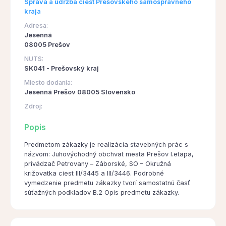
Správa a údržba ciest Prešovského samosprávneho
kraja
Adresa:
Jesenná
08005 Prešov
NUTS:
SK041 - Prešovský kraj
Miesto dodania:
Jesenná Prešov 08005 Slovensko
Zdroj:
Popis
Predmetom zákazky je realizácia stavebných prác s
názvom: Juhovýchodný obchvat mesta Prešov I.etapa,
privádzač Petrovany – Záborské, SO – Okružná
križovatka ciest III/3445 a III/3446. Podrobné
vymedzenie predmetu zákazky tvorí samostatnú časť
súťažných podkladov B.2 Opis predmetu zákazky.