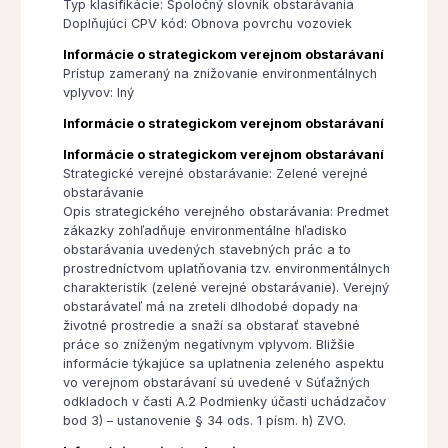
Typ klasifikácie: Spoločný slovník obstarávania
Doplňujúci CPV kód: Obnova povrchu vozoviek
Informácie o strategickom verejnom obstarávaní
Prístup zameraný na znižovanie environmentálnych
vplyvov: Iný
Informácie o strategickom verejnom obstarávaní
Informácie o strategickom verejnom obstarávaní
Strategické verejné obstarávanie: Zelené verejné
obstarávanie
Opis strategického verejného obstarávania: Predmet
zákazky zohľadňuje environmentálne hľadisko
obstarávania uvedených stavebných prác a to
prostredníctvom uplatňovania tzv. environmentálnych
charakteristík (zelené verejné obstarávanie). Verejný
obstarávateľ má na zreteli dlhodobé dopady na
životné prostredie a snaží sa obstarať stavebné
práce so zníženým negatívnym vplyvom. Bližšie
informácie týkajúce sa uplatnenia zeleného aspektu
vo verejnom obstarávaní sú uvedené v Súťažných
odkladoch v časti A.2 Podmienky účasti uchádzačov
bod 3) – ustanovenie § 34 ods. 1 písm. h) ZVO.