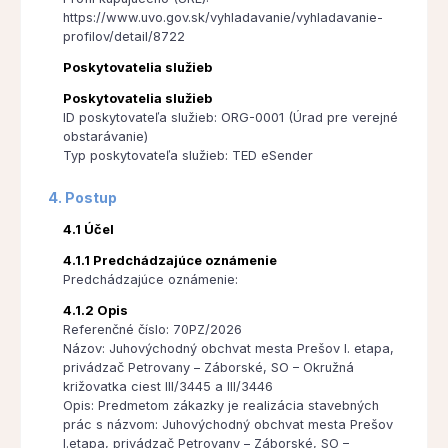
https://www.uvo.gov.sk/vyhladavanie/vyhladavanie-
profilov/detail/8722
Poskytovatelia služieb
Poskytovatelia služieb
ID poskytovateľa služieb: ORG-0001 (Úrad pre verejné
obstarávanie)
Typ poskytovateľa služieb: TED eSender
4. Postup
4.1 Účel
4.1.1 Predchádzajúce oznámenie
Predchádzajúce oznámenie:
4.1.2 Opis
Referenčné číslo: 70PZ/2026
Názov: Juhovýchodný obchvat mesta Prešov I. etapa,
privádzač Petrovany – Záborské, SO – Okružná
križovatka ciest III/3445 a III/3446
Opis: Predmetom zákazky je realizácia stavebných
prác s názvom: Juhovýchodný obchvat mesta Prešov
I.etapa, privádzač Petrovany – Záborské, SO –