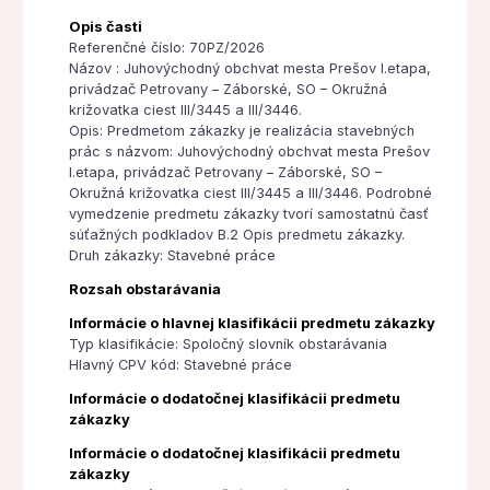
Opis časti
Referenčné číslo: 70PZ/2026
Názov : Juhovýchodný obchvat mesta Prešov I.etapa,
privádzač Petrovany – Záborské, SO – Okružná
križovatka ciest III/3445 a III/3446.
Opis: Predmetom zákazky je realizácia stavebných
prác s názvom: Juhovýchodný obchvat mesta Prešov
I.etapa, privádzač Petrovany – Záborské, SO –
Okružná križovatka ciest III/3445 a III/3446. Podrobné
vymedzenie predmetu zákazky tvorí samostatnú časť
súťažných podkladov B.2 Opis predmetu zákazky.
Druh zákazky: Stavebné práce
Rozsah obstarávania
Informácie o hlavnej klasifikácii predmetu zákazky
Typ klasifikácie: Spoločný slovník obstarávania
Hlavný CPV kód: Stavebné práce
Informácie o dodatočnej klasifikácii predmetu
zákazky
Informácie o dodatočnej klasifikácii predmetu
zákazky