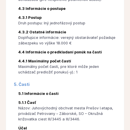
4.3 Informácie o postupe
4.3.1 Postup
Druh postupu: Iný jednofázový postup
4.3.2 Ostatné informácie
Doplňujúce informácie: verejný obstarávateľ požaduje
zábezpeku vo výške 18.000 €
4.4 Informácie o predkladaní ponúk na časti
4.4.1 Maximálny počet častí
Maximálny počet častí, pre ktoré môže jeden
uchádzač predložiť ponuku(-y).: 1
5. Časti
5.1 Informácie o časti
5.1.1 Časť
Názov: Juhovýchodný obchvat mesta Prešov I.etapa,
privádzač Petrovany – Záborské, SO – Okružná
križovatka ciest III/3445 a III/3446.
Účel