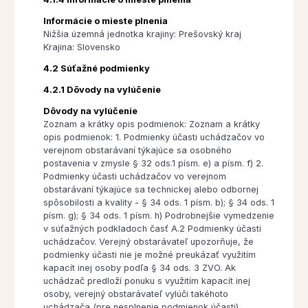
Informácie o mieste plnenia
Nižšia územná jednotka krajiny: Prešovský kraj
Krajina: Slovensko
4.2 Súťažné podmienky
4.2.1 Dôvody na vylúčenie
Dôvody na vylúčenie
Zoznam a krátky opis podmienok: Zoznam a krátky
opis podmienok: 1. Podmienky účasti uchádzačov vo
verejnom obstarávaní týkajúce sa osobného
postavenia v zmysle § 32 ods.1 písm. e) a písm. f) 2.
Podmienky účasti uchádzačov vo verejnom
obstarávaní týkajúce sa technickej alebo odbornej
spôsobilosti a kvality - § 34 ods. 1 písm. b); § 34 ods. 1
písm. g); § 34 ods. 1 písm. h) Podrobnejšie vymedzenie
v súťažných podkladoch časť A.2 Podmienky účasti
uchádzačov. Verejný obstarávateľ upozorňuje, že
podmienky účasti nie je možné preukázať využitím
kapacít inej osoby podľa § 34 ods. 3 ZVO. Ak
uchádzač predloží ponuku s využitím kapacít inej
osoby, verejný obstarávateľ vylúči takéhoto
uchádzača (pre nesplnenie podmienok účasti).