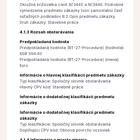
Okružná križovatka ciest III/3445 a III/3446. Podrobné
vymedzenie predmetu zákazky tvorí samostatnú časť
súťažných podkladov B.2 Opis predmetu zákazky.
Druh zákazky: Stavebné práce
4.1.3 Rozsah obstarávania
Predpokladaná hodnota
Predpokladaná hodnota (BT-27-Procedure) (hodnota):
608 594.40
Predpokladaná hodnota (BT-27-Procedure) (mena):
Euro
Informácie o hlavnej klasifikácii predmetu zákazky
Typ klasifikácie: Spoločný slovník obstarávania
Hlavný CPV kód: Stavebné práce
Informácie o dodatočnej klasifikácii predmetu
zákazky
Informácie o dodatočnej klasifikácii predmetu
zákazky
Typ klasifikácie: Spoločný slovník obstarávania
Doplňujúci CPV kód: Obnova povrchu vozoviek
4.1.4 Informácie o mieste plnenia