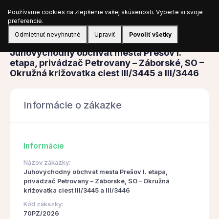
Používame cookies na zlepšenie vašej skúsenosti. Vyberte si svoje
Prihlásiť sa
preferencie.
Odmietnuť nevyhnutné
Upraviť
Povoliť všetky
Obstarávanie
Juhovýchodný obchvat mesta Prešov I.
etapa, privádzač Petrovany – Záborské, SO –
Okružná križovatka ciest III/3445 a III/3446
Informácie o zákazke
Informácie
Názov zákazky:
Juhovýchodný obchvat mesta Prešov I. etapa,
privádzač Petrovany – Záborské, SO – Okružná
križovatka ciest III/3445 a III/3446
Kód zákazky:
70PZ/2026