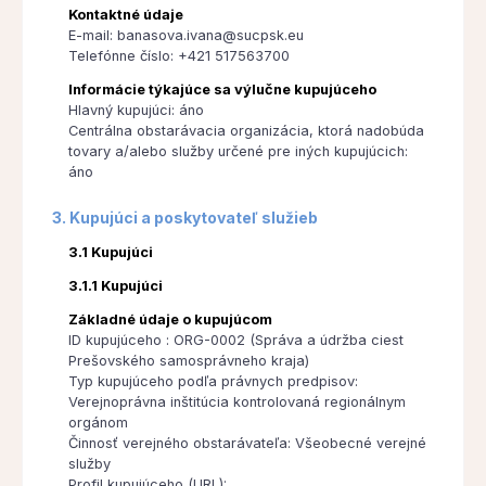
Kontaktné údaje
E-mail: banasova.ivana@sucpsk.eu
Telefónne číslo: +421 517563700
Informácie týkajúce sa výlučne kupujúceho
Hlavný kupujúci: áno
Centrálna obstarávacia organizácia, ktorá nadobúda
tovary a/alebo služby určené pre iných kupujúcich:
áno
3. Kupujúci a poskytovateľ služieb
3.1 Kupujúci
3.1.1 Kupujúci
Základné údaje o kupujúcom
ID kupujúceho : ORG-0002 (Správa a údržba ciest
Prešovského samosprávneho kraja)
Typ kupujúceho podľa právnych predpisov:
Verejnoprávna inštitúcia kontrolovaná regionálnym
orgánom
Činnosť verejného obstarávateľa: Všeobecné verejné
služby
Profil kupujúceho (URL):