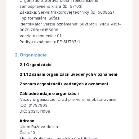
Organizácia: Správa ciest Trenčianskeho
samosprávneho kraja (ID: 57103)
Zákazka: Servis traktorovej techniky (ID: 560852)
Typ formulára: Súťaž
Identifikátor verzie oznámenia: 502f5fc3-24c9-415f-
907f-78fee6155808
Verzia oznámenia : 01
Podtyp oznámenia: PF-SUTAZ-1
2. Organizácie
2.1 Organizácie
2.1.1 Zoznam organizácii uvedených v oznámení
Zoznam organizácii uvedených v oznámení
Základné údaje o organizácii
Názov organizácie: Úrad pre verejné obstarávanie
IČO: 31797903
DIČ: 2021511008
Adresa
Ulica: Ružová dolina
Číslo: 10
Mesto: Bratislava - mestská časť Ružinov