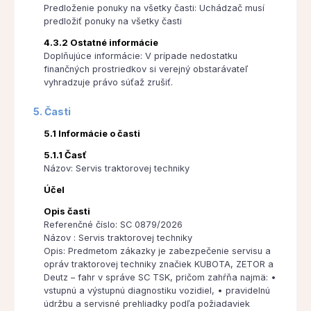
Predloženie ponuky na všetky časti: Uchádzač musí
predložiť ponuky na všetky časti
4.3.2 Ostatné informácie
Doplňujúce informácie: V prípade nedostatku
finančných prostriedkov si verejný obstarávateľ
vyhradzuje právo súťaž zrušiť.
5. Časti
5.1 Informácie o časti
5.1.1 Časť
Názov: Servis traktorovej techniky
Účel
Opis časti
Referenčné číslo: SC 0879/2026
Názov : Servis traktorovej techniky
Opis: Predmetom zákazky je zabezpečenie servisu a
opráv traktorovej techniky značiek KUBOTA, ZETOR a
Deutz – fahr v správe SC TSK, pričom zahŕňa najmä: •
vstupnú a výstupnú diagnostiku vozidiel, • pravidelnú
údržbu a servisné prehliadky podľa požiadaviek