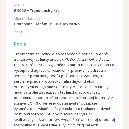
NUTS:
SK022 - Trenčiansky kraj
Miesto dodania:
Brnianska Trenčín 91105 Slovensko
Zdroj:
Popis
Predmetom zákazky je zabezpečenie servisu a opráv
traktorovej techniky značiek KUBOTA, ZETOR a Deutz –
fahr v správe SC TSK, pričom zahŕňa najmä: • vstupnú a
výstupnú diagnostiku vozidiel, • pravidelnú údržbu a
servisné prehliadky podľa požiadaviek výrobcu, •
servisné práce • dodávku náhradných dielov
potrebných na vykonanie údržby a opráv Tieto úkony
majú za úlohu zabezpečiť technickú spôsobilosť,
bezpečnú a spoľahlivú prevádzku traktorovej techniky v
správe SC TSK. Verejný obstarávateľ požaduje
vykonávať servisné služby v súlade s technologickými
postupmi výrobcu pri dodržiavaní najvyšších
kvalitatívnych štandardov, vynaložení potrebnej odbornej
starostlivosti a výhradne s využitím originálnych