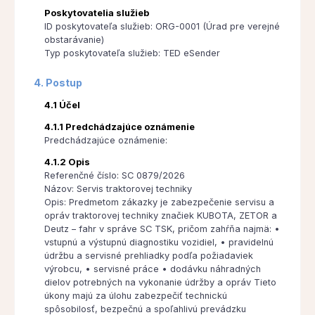
Poskytovatelia služieb
ID poskytovateľa služieb: ORG-0001 (Úrad pre verejné
obstarávanie)
Typ poskytovateľa služieb: TED eSender
4. Postup
4.1 Účel
4.1.1 Predchádzajúce oznámenie
Predchádzajúce oznámenie:
4.1.2 Opis
Referenčné číslo: SC 0879/2026
Názov: Servis traktorovej techniky
Opis: Predmetom zákazky je zabezpečenie servisu a
opráv traktorovej techniky značiek KUBOTA, ZETOR a
Deutz – fahr v správe SC TSK, pričom zahŕňa najmä: •
vstupnú a výstupnú diagnostiku vozidiel, • pravidelnú
údržbu a servisné prehliadky podľa požiadaviek
výrobcu, • servisné práce • dodávku náhradných
dielov potrebných na vykonanie údržby a opráv Tieto
úkony majú za úlohu zabezpečiť technickú
spôsobilosť, bezpečnú a spoľahlivú prevádzku