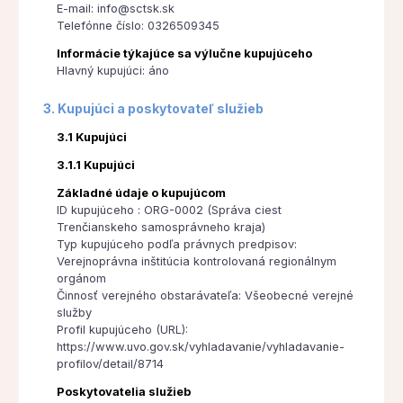
E-mail: info@sctsk.sk
Telefónne číslo: 0326509345
Informácie týkajúce sa výlučne kupujúceho
Hlavný kupujúci: áno
3. Kupujúci a poskytovateľ služieb
3.1 Kupujúci
3.1.1 Kupujúci
Základné údaje o kupujúcom
ID kupujúceho : ORG-0002 (Správa ciest
Trenčianskeho samosprávneho kraja)
Typ kupujúceho podľa právnych predpisov:
Verejnoprávna inštitúcia kontrolovaná regionálnym
orgánom
Činnosť verejného obstarávateľa: Všeobecné verejné
služby
Profil kupujúceho (URL):
https://www.uvo.gov.sk/vyhladavanie/vyhladavanie-
profilov/detail/8714
Poskytovatelia služieb