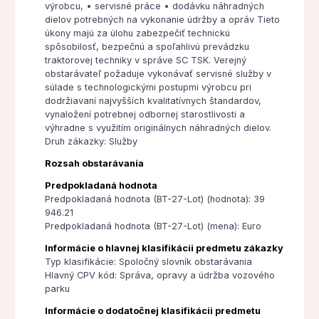
výrobcu, • servisné práce • dodávku náhradných
dielov potrebných na vykonanie údržby a opráv Tieto
úkony majú za úlohu zabezpečiť technickú
spôsobilosť, bezpečnú a spoľahlivú prevádzku
traktorovej techniky v správe SC TSK. Verejný
obstarávateľ požaduje vykonávať servisné služby v
súlade s technologickými postupmi výrobcu pri
dodržiavaní najvyšších kvalitatívnych štandardov,
vynaložení potrebnej odbornej starostlivosti a
výhradne s využitím originálnych náhradných dielov.
Druh zákazky: Služby
Rozsah obstarávania
Predpokladaná hodnota
Predpokladaná hodnota (BT-27-Lot) (hodnota): 39
946.21
Predpokladaná hodnota (BT-27-Lot) (mena): Euro
Informácie o hlavnej klasifikácii predmetu zákazky
Typ klasifikácie: Spoločný slovník obstarávania
Hlavný CPV kód: Správa, opravy a údržba vozového
parku
Informácie o dodatočnej klasifikácii predmetu