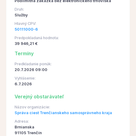
Podlimitná zákazka bez elektronického trhoviska
Druh:
Služby
Hlavný CPV:
50111000-6
Predpokladaná hodnota:
39 946,21 €
Termíny
Predkladanie ponúk:
20.7.2026 09:00
Vyhlásenie:
6.7.2026
Verejný obstarávateľ
Názov organizácie:
Správa ciest Trenčianskeho samosprávneho kraja
Adresa:
Brnianska
91105 Trenčín