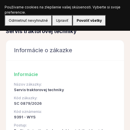
Používame cookies na zlepšenie vašej skúsenosti. Vyberte si svoje
Prihlásiť sa
preferencie.
Odmietnuť nevyhnutné
Upraviť
Povoliť všetky
Obstarávanie
Servis traktorovej techniky
Informácie o zákazke
Informácie
Názov zákazky:
Servis traktorovej techniky
Kód zákazky:
SC 0879/2026
Kód oznámenia:
9391 - WYS
Postup: