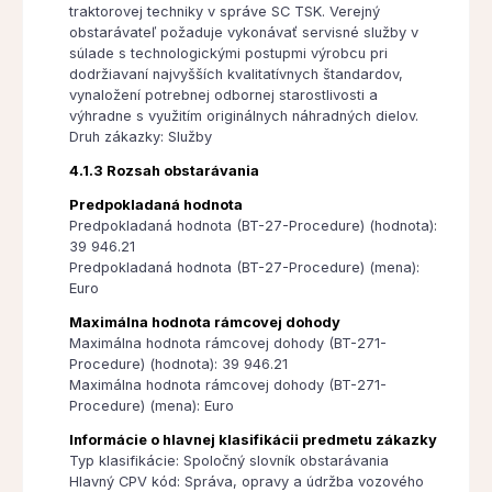
traktorovej techniky v správe SC TSK. Verejný
obstarávateľ požaduje vykonávať servisné služby v
súlade s technologickými postupmi výrobcu pri
dodržiavaní najvyšších kvalitatívnych štandardov,
vynaložení potrebnej odbornej starostlivosti a
výhradne s využitím originálnych náhradných dielov.
Druh zákazky: Služby
4.1.3 Rozsah obstarávania
Predpokladaná hodnota
Predpokladaná hodnota (BT-27-Procedure) (hodnota):
39 946.21
Predpokladaná hodnota (BT-27-Procedure) (mena):
Euro
Maximálna hodnota rámcovej dohody
Maximálna hodnota rámcovej dohody (BT-271-
Procedure) (hodnota): 39 946.21
Maximálna hodnota rámcovej dohody (BT-271-
Procedure) (mena): Euro
Informácie o hlavnej klasifikácii predmetu zákazky
Typ klasifikácie: Spoločný slovník obstarávania
Hlavný CPV kód: Správa, opravy a údržba vozového