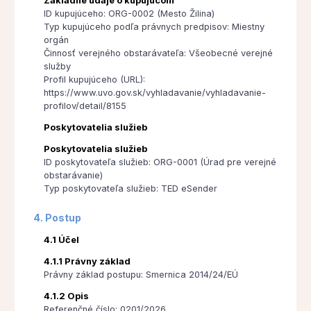
Základné údaje o kupujúcom
ID kupujúceho: ORG-0002 (Mesto Žilina)
Typ kupujúceho podľa právnych predpisov: Miestny
orgán
Činnosť verejného obstarávateľa: Všeobecné verejné
služby
Profil kupujúceho (URL):
https://www.uvo.gov.sk/vyhladavanie/vyhladavanie-
profilov/detail/8155
Poskytovatelia služieb
Poskytovatelia služieb
ID poskytovateľa služieb: ORG-0001 (Úrad pre verejné
obstarávanie)
Typ poskytovateľa služieb: TED eSender
4. Postup
4.1 Účel
4.1.1 Právny základ
Právny základ postupu: Smernica 2014/24/EÚ
4.1.2 Opis
Referenčné číslo: 0201/2026