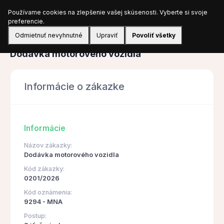
Používame cookies na zlepšenie vašej skúsenosti. Vyberte si svoje
Prihlásiť sa
preferencie.
Odmietnuť nevyhnutné
Upraviť
Povoliť všetky
Obstarávanie
Dodávka motorového vozidla
Informácie o zákazke
Informácie
Názov zákazky:
Dodávka motorového vozidla
Kód zákazky:
0201/2026
Kód oznámenia:
9294 - MNA
Postup: