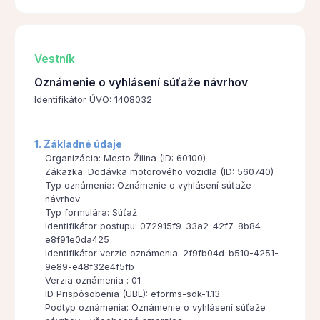
Vestník
Oznámenie o vyhlásení súťaže návrhov
Identifikátor ÚVO: 1408032
1. Základné údaje
Organizácia: Mesto Žilina (ID: 60100)
Zákazka: Dodávka motorového vozidla (ID: 560740)
Typ oznámenia: Oznámenie o vyhlásení súťaže
návrhov
Typ formulára: Súťaž
Identifikátor postupu: 072915f9-33a2-42f7-8b84-
e8f91e0da425
Identifikátor verzie oznámenia: 2f9fb04d-b510-4251-
9e89-e48f32e4f5fb
Verzia oznámenia : 01
ID Prispôsobenia (UBL): eforms-sdk-1.13
Podtyp oznámenia: Oznámenie o vyhlásení súťaže