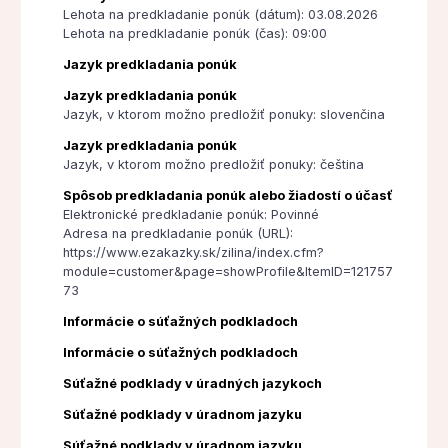
Lehota na predkladanie ponúk (dátum): 03.08.2026
Lehota na predkladanie ponúk (čas): 09:00
Jazyk predkladania ponúk
Jazyk predkladania ponúk
Jazyk, v ktorom možno predložiť ponuky: slovenčina
Jazyk predkladania ponúk
Jazyk, v ktorom možno predložiť ponuky: čeština
Spôsob predkladania ponúk alebo žiadostí o účasť
Elektronické predkladanie ponúk: Povinné
Adresa na predkladanie ponúk (URL):
https://www.ezakazky.sk/zilina/index.cfm?
module=customer&page=showProfile&ItemID=121757
73
Informácie o súťažných podkladoch
Informácie o súťažných podkladoch
Súťažné podklady v úradných jazykoch
Súťažné podklady v úradnom jazyku
Súťažné podklady v úradnom jazyku