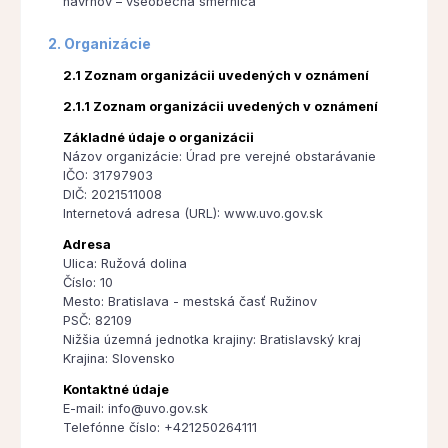
návrhov – všeobecná smernica
2. Organizácie
2.1 Zoznam organizácii uvedených v oznámení
2.1.1 Zoznam organizácii uvedených v oznámení
Základné údaje o organizácii
Názov organizácie: Úrad pre verejné obstarávanie
IČO: 31797903
DIČ: 2021511008
Internetová adresa (URL): www.uvo.gov.sk
Adresa
Ulica: Ružová dolina
Číslo: 10
Mesto: Bratislava - mestská časť Ružinov
PSČ: 82109
Nižšia územná jednotka krajiny: Bratislavský kraj
Krajina: Slovensko
Kontaktné údaje
E-mail: info@uvo.gov.sk
Telefónne číslo: +421250264111