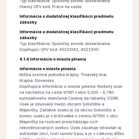
Typ klasifikácie: Spoločný slovník obstarávania
Hlavný CPV kód: Práce na ceste
Informácie o dodatočnej klasifikácii predmetu
zákazky
Informácie o dodatočnej klasifikácii predmetu
zákazky
Typ klasifikácie: Spoločný slovník obstarávania
Doplňujúci CPV kód: 45233142, 45233141
4.1.4 Informácie o mieste plnenia
Informácie o mieste plnenia
Nižšia územná jednotka krajiny: Trnavský kraj
Krajina: Slovensko
Doplňujúce informácie o mieste plnenia: Riešený úsek
sa nachádza na ceste II/581 v kkm 5,000 – 6,780
kumulatívneho staničenia Cestnej da-tabanky (CDB).
Úsek je situovaný medzi obcami Sobotište a
Majeríčky. Začiatok úseku je za obcou Sobotište a
koniec úseku je v križovatke s cestou III/1160 v obci
Majeríčky na rozhraní predchádzajú-cich
rekonštruovaných úsekov. Úsek zasahuje intravilán aj
extravilán obcí, tvorí súvislú trasu a je v celkovej dĺžke