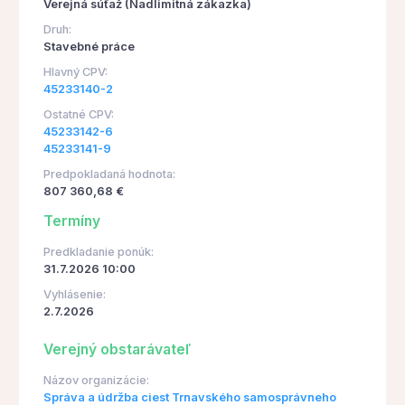
Verejná súťaž (Nadlimitná zákazka)
Druh:
Stavebné práce
Hlavný CPV:
45233140-2
Ostatné CPV:
45233142-6
45233141-9
Predpokladaná hodnota:
807 360,68 €
Termíny
Predkladanie ponúk:
31.7.2026 10:00
Vyhlásenie:
2.7.2026
Verejný obstarávateľ
Názov organizácie:
Správa a údržba ciest Trnavského samosprávneho