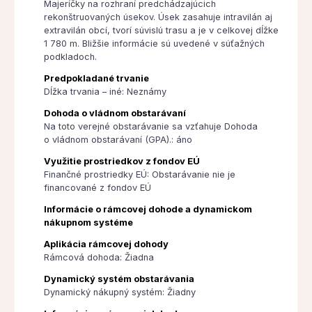
Majeríčky na rozhraní predchádzajúcich
rekonštruovaných úsekov. Úsek zasahuje intravilán aj
extravilán obcí, tvorí súvislú trasu a je v celkovej dĺžke
1 780 m. Bližšie informácie sú uvedené v súťažných
podkladoch.
Predpokladané trvanie
Dĺžka trvania – iné: Neznámy
Dohoda o vládnom obstarávaní
Na toto verejné obstarávanie sa vzťahuje Dohoda
o vládnom obstarávaní (GPA).: áno
Využitie prostriedkov z fondov EÚ
Finančné prostriedky EÚ: Obstarávanie nie je
financované z fondov EÚ
Informácie o rámcovej dohode a dynamickom
nákupnom systéme
Aplikácia rámcovej dohody
Rámcová dohoda: Žiadna
Dynamický systém obstarávania
Dynamický nákupný systém: Žiadny