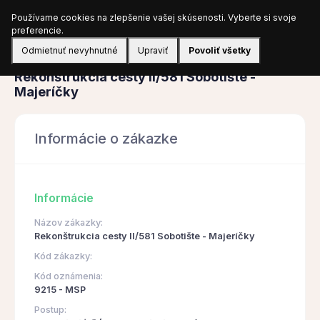
Používame cookies na zlepšenie vašej skúsenosti. Vyberte si svoje
Prihlásiť sa
preferencie.
Odmietnuť nevyhnutné
Upraviť
Povoliť všetky
Obstarávanie
Rekonštrukcia cesty II/581 Sobotište -
Majeríčky
Informácie o zákazke
Informácie
Názov zákazky:
Rekonštrukcia cesty II/581 Sobotište - Majeríčky
Kód zákazky:
Kód oznámenia:
9215 - MSP
Postup: