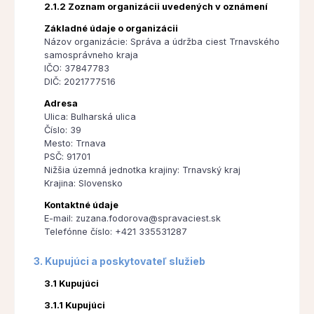
2.1.2 Zoznam organizácii uvedených v oznámení
Základné údaje o organizácii
Názov organizácie: Správa a údržba ciest Trnavského
samosprávneho kraja
IČO: 37847783
DIČ: 2021777516
Adresa
Ulica: Bulharská ulica
Číslo: 39
Mesto: Trnava
PSČ: 91701
Nižšia územná jednotka krajiny: Trnavský kraj
Krajina: Slovensko
Kontaktné údaje
E-mail: zuzana.fodorova@spravaciest.sk
Telefónne číslo: +421 335531287
3. Kupujúci a poskytovateľ služieb
3.1 Kupujúci
3.1.1 Kupujúci