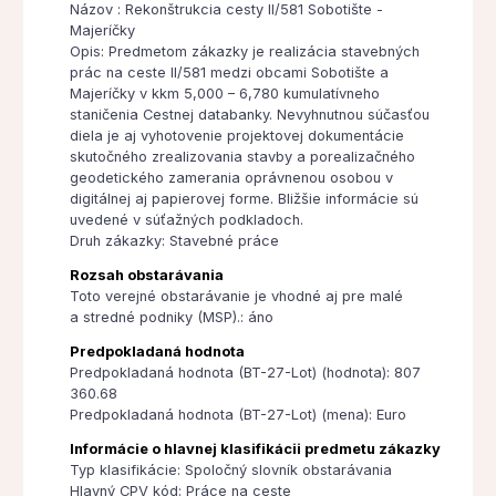
Názov : Rekonštrukcia cesty II/581 Sobotište -
Majeríčky
Opis: Predmetom zákazky je realizácia stavebných
prác na ceste II/581 medzi obcami Sobotište a
Majeríčky v kkm 5,000 – 6,780 kumulatívneho
staničenia Cestnej databanky. Nevyhnutnou súčasťou
diela je aj vyhotovenie projektovej dokumentácie
skutočného zrealizovania stavby a porealizačného
geodetického zamerania oprávnenou osobou v
digitálnej aj papierovej forme. Bližšie informácie sú
uvedené v súťažných podkladoch.
Druh zákazky: Stavebné práce
Rozsah obstarávania
Toto verejné obstarávanie je vhodné aj pre malé
a stredné podniky (MSP).: áno
Predpokladaná hodnota
Predpokladaná hodnota (BT-27-Lot) (hodnota): 807
360.68
Predpokladaná hodnota (BT-27-Lot) (mena): Euro
Informácie o hlavnej klasifikácii predmetu zákazky
Typ klasifikácie: Spoločný slovník obstarávania
Hlavný CPV kód: Práce na ceste