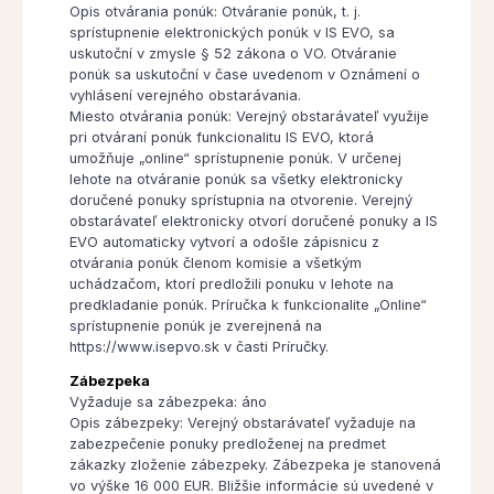
Opis otvárania ponúk: Otváranie ponúk, t. j.
sprístupnenie elektronických ponúk v IS EVO, sa
uskutoční v zmysle § 52 zákona o VO. Otváranie
ponúk sa uskutoční v čase uvedenom v Oznámení o
vyhlásení verejného obstarávania.
Miesto otvárania ponúk: Verejný obstarávateľ využije
pri otváraní ponúk funkcionalitu IS EVO, ktorá
umožňuje „online“ sprístupnenie ponúk. V určenej
lehote na otváranie ponúk sa všetky elektronicky
doručené ponuky sprístupnia na otvorenie. Verejný
obstarávateľ elektronicky otvorí doručené ponuky a IS
EVO automaticky vytvorí a odošle zápisnicu z
otvárania ponúk členom komisie a všetkým
uchádzačom, ktorí predložili ponuku v lehote na
predkladanie ponúk. Príručka k funkcionalite „Online“
sprístupnenie ponúk je zverejnená na
https://www.isepvo.sk v časti Príručky.
Zábezpeka
Vyžaduje sa zábezpeka: áno
Opis zábezpeky: Verejný obstarávateľ vyžaduje na
zabezpečenie ponuky predloženej na predmet
zákazky zloženie zábezpeky. Zábezpeka je stanovená
vo výške 16 000 EUR. Bližšie informácie sú uvedené v