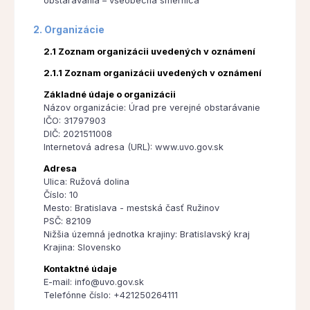
obstarávania – všeobecná smernica
2. Organizácie
2.1 Zoznam organizácii uvedených v oznámení
2.1.1 Zoznam organizácii uvedených v oznámení
Základné údaje o organizácii
Názov organizácie: Úrad pre verejné obstarávanie
IČO: 31797903
DIČ: 2021511008
Internetová adresa (URL): www.uvo.gov.sk
Adresa
Ulica: Ružová dolina
Číslo: 10
Mesto: Bratislava - mestská časť Ružinov
PSČ: 82109
Nižšia územná jednotka krajiny: Bratislavský kraj
Krajina: Slovensko
Kontaktné údaje
E-mail: info@uvo.gov.sk
Telefónne číslo: +421250264111