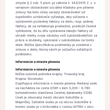
zmysle § 2 ods. 5 písm. p) zákona č. 343/2015 Z. z. o
verejnom obstarávaní sociálne hľadisko pre plnenie
zmluvy. Na tieto účely verejný obstarávateľ od
úspešného uchádzača vyžaduje, aby súčasne s
vystavením poslednej faktúry za dielo, resp. jedinej
faktúry, ak sa nefakturuje priebežne, predložil čestné
vyhlásenie, že ku dňu vystavenia takejto faktúry už
uhradil všetky svoje záväzky voči subdodávateľom za
práce a dodávky, vykonané v subdodávke na tomto
diele. Bližšia špecifikácia podmienky je uvedená v
zmluve o dielo, ktorej návrh je súčasťou súťažných
podkladov.
Informácie o mieste plnenia
Informácie o mieste plnenia
Nižšia územná jednotka krajiny: Trnavský kraj
Krajina: Slovensko
Doplňujúce informácie o mieste plnenia: Riešený úsek
sa nachádza na ceste II/581 v kkm 5,000 – 6,780
kumulatívneho staničenia Cestnej databanky (CDB).
Úsek je situovaný medzi obcami Sobotište a
Majeríčky. Začiatok úseku je za obcou Sobotište a
koniec úseku je v križovatke s cestou III/1160 v obci