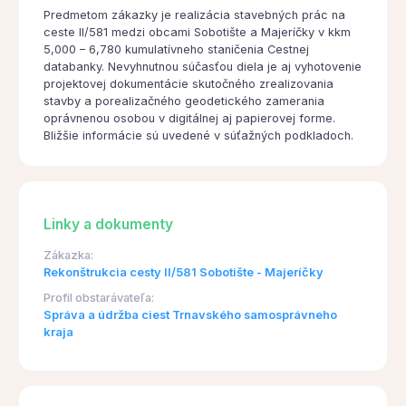
Predmetom zákazky je realizácia stavebných prác na
ceste II/581 medzi obcami Sobotište a Majeríčky v kkm
5,000 – 6,780 kumulatívneho staničenia Cestnej
databanky. Nevyhnutnou súčasťou diela je aj vyhotovenie
projektovej dokumentácie skutočného zrealizovania
stavby a porealizačného geodetického zamerania
oprávnenou osobou v digitálnej aj papierovej forme.
Bližšie informácie sú uvedené v súťažných podkladoch.
Linky a dokumenty
Zákazka:
Rekonštrukcia cesty II/581 Sobotište - Majeríčky
Profil obstarávateľa:
Správa a údržba ciest Trnavského samosprávneho
kraja