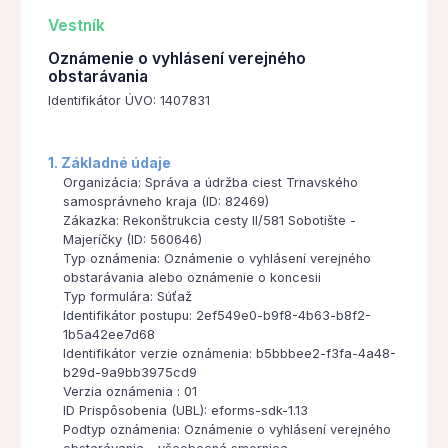
Vestník
Oznámenie o vyhlásení verejného
obstarávania
Identifikátor ÚVO: 1407831
1. Základné údaje
Organizácia: Správa a údržba ciest Trnavského
samosprávneho kraja (ID: 82469)
Zákazka: Rekonštrukcia cesty II/581 Sobotište -
Majeríčky (ID: 560646)
Typ oznámenia: Oznámenie o vyhlásení verejného
obstarávania alebo oznámenie o koncesii
Typ formulára: Súťaž
Identifikátor postupu: 2ef549e0-b9f8-4b63-b8f2-
1b5a42ee7d68
Identifikátor verzie oznámenia: b5bbbee2-f3fa-4a48-
b29d-9a9bb3975cd9
Verzia oznámenia : 01
ID Prispôsobenia (UBL): eforms-sdk-1.13
Podtyp oznámenia: Oznámenie o vyhlásení verejného