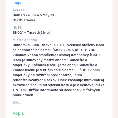
kraja
Adresa:
Bulharská ulica 5755/39
91701 Trnava
NUTS:
SK021 - Trnavský kraj
Miesto dodania:
Bulharská ulica Trnava 91701 Slovensko Riešený úsek
sa nachádza na ceste II/581 v kkm 5,000 – 6,780
kumulatívneho staničenia Cestnej databanky (CDB).
Úsek je situovaný medzi obcami Sobotište a
Majeríčky. Začiatok úseku je za obcou Sobotište a
koniec úseku je v križovatke s cestou III/1160 v obci
Majeríčky na rozhraní predchádzajúcich
rekonštruovaných úsekov. Úsek zasahuje intravilán aj
extravilán obcí, tvorí súvislú trasu a je v celkovej dĺžke
1 780 m. Bližšie informácie sú uvedené v súťažných
podkladoch.
Zdroj:
Popis