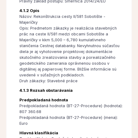
Právny základ postupu: Smernica 2014/24/EÚ
4.1.2 Opis
Názov: Rekonštrukcia cesty II/581 Sobotište -
Majeríčky
Opis: Predmetom zákazky je realizácia stavebných
prác na ceste II/581 medzi obcami Sobotište a
Majeríčky v kkm 5,000 – 6,780 kumulatívneho
staničenia Cestnej databanky. Nevyhnutnou súčasťou
diela je aj vyhotovenie projektovej dokumentácie
skutočného zrealizovania stavby a porealizačného
geodetického zamerania oprávnenou osobou v
digitálnej aj papierovej forme. Bližšie informácie sú
uvedené v súťažných podkladoch.
Druh zákazky: Stavebné práce
4.1.3 Rozsah obstarávania
Predpokladaná hodnota
Predpokladaná hodnota (BT-27-Procedure) (hodnota):
807 360.68
Predpokladaná hodnota (BT-27-Procedure) (mena):
Euro
Hlavná klasifikácia