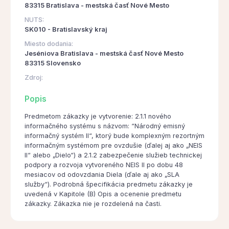
83315 Bratislava - mestská časť Nové Mesto
NUTS:
SK010 - Bratislavský kraj
Miesto dodania:
Jeséniova Bratislava - mestská časť Nové Mesto
83315 Slovensko
Zdroj:
Popis
Predmetom zákazky je vytvorenie: 2.1.1 nového
informačného systému s názvom: “Národný emisný
informačný systém II“, ktorý bude komplexným rezortným
informačným systémom pre ovzdušie (ďalej aj ako „NEIS
II“ alebo „Dielo“) a 2.1.2 zabezpečenie služieb technickej
podpory a rozvoja vytvoreného NEIS II po dobu 48
mesiacov od odovzdania Diela (ďale aj ako „SLA
služby“). Podrobná špecifikácia predmetu zákazky je
uvedená v Kapitole (B) Opis a ocenenie predmetu
zákazky. Zákazka nie je rozdelená na časti.