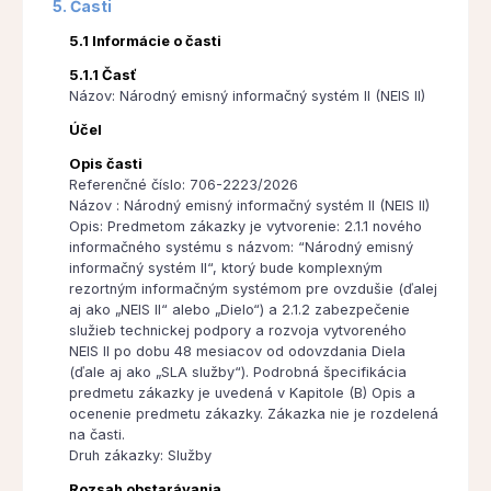
5. Časti
5.1 Informácie o časti
5.1.1 Časť
Názov: Národný emisný informačný systém II (NEIS II)
Účel
Opis časti
Referenčné číslo: 706-2223/2026
Názov : Národný emisný informačný systém II (NEIS II)
Opis: Predmetom zákazky je vytvorenie: 2.1.1 nového
informačného systému s názvom: “Národný emisný
informačný systém II“, ktorý bude komplexným
rezortným informačným systémom pre ovzdušie (ďalej
aj ako „NEIS II“ alebo „Dielo“) a 2.1.2 zabezpečenie
služieb technickej podpory a rozvoja vytvoreného
NEIS II po dobu 48 mesiacov od odovzdania Diela
(ďale aj ako „SLA služby“). Podrobná špecifikácia
predmetu zákazky je uvedená v Kapitole (B) Opis a
ocenenie predmetu zákazky. Zákazka nie je rozdelená
na časti.
Druh zákazky: Služby
Rozsah obstarávania