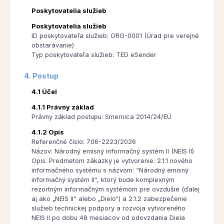
Poskytovatelia služieb
Poskytovatelia služieb
ID poskytovateľa služieb: ORG-0001 (Úrad pre verejné
obstarávanie)
Typ poskytovateľa služieb: TED eSender
4. Postup
4.1 Účel
4.1.1 Právny základ
Právny základ postupu: Smernica 2014/24/EÚ
4.1.2 Opis
Referenčné číslo: 706-2223/2026
Názov: Národný emisný informačný systém II (NEIS II)
Opis: Predmetom zákazky je vytvorenie: 2.1.1 nového
informačného systému s názvom: “Národný emisný
informačný systém II“, ktorý bude komplexným
rezortným informačným systémom pre ovzdušie (ďalej
aj ako „NEIS II“ alebo „Dielo“) a 2.1.2 zabezpečenie
služieb technickej podpory a rozvoja vytvoreného
NEIS II po dobu 48 mesiacov od odovzdania Diela