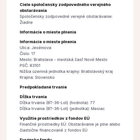
Ciele spoločensky zodpovedného verejného
obstarávania
Spoločensky zodpovedné verejné obstarávanie:
Žiadne
Informácie o mieste plnenia
Informácie o mieste plnenia
Ulica: Jeséniova
Číslo: 17
Mesto: Bratislava - mestská časť Nové Mesto
PSČ: 83101
Nižšia územná jednotka krajiny: Bratislavský kraj
Krajina: Slovensko
Predpokladané trvanie
Dĺžka trvania
Dĺžka trvania (BT-36-Lot) (hodnota): 77
Dĺžka trvania (BT-36-Lot) (jednotka): Mesiac
Využitie prostriedkov z fondov EÚ
Finančné prostriedky EÚ: Obstarávanie je plne alebo
čiastočne financované z fondov EÚ
Európske fondy