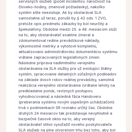
servisných služieb (počet incidentov, náročnosť na
človeko-hodiny, zmenové požiadavky), nakoľko
systém ešte neexistuje. Ak by obstarával SLA
samostatne už teraz, porušil by § 42 ods. 1 ZVO,
pretože opis predmetu zákazky by bol neurčitý a
špekulatívny. Obdobie medzi 25. a 48. mesiacom slúži
na to, aby obstarávateľ exaktne zmeral a
zdokumentoval reálne prevádzkové náklady,
výkonnostné metriky a vyhotovil kompletnú,
aktualizovanú administrátorskú dokumentáciu systému
vrátane zapracovaných legislatívnych zmien.
Následne príprava nadlimitného verejného
obstarávania na SLA služby pre už existujúci štátny
systém, spracovanie detailných súťažných podkladov
na základe dvoch rokov reálnej prevádzky, samotná
realizácia verejného obstarávania (vrátane lehoty na
predkladanie ponúk, revíznych postupov,
vyhodnocovania) a následná fáza Handoveru
(preberania systému novým úspešným uchádzačom)
trvá v podmienkach SR rovnako určitý čas. Obdobie
druhých 24 mesiacov tak predstavuje nevyhnutné a
bezpečné časové okno na to, aby verejný
obstarávateľ stihol vysúťažiť nového poskytovateľa
SLA služieb na plne otvorenom trhu bez toho, aby bol