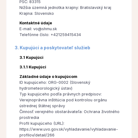
PSČ: 83315
Nižšia územná jednotka krajiny: Bratislavský kraj
Krajina: Slovensko
Kontaktné údaje
E-mail: vo@shmu.sk
Telefónne číslo: +421259415434
3. Kupujúci a poskytovateľ služieb
3.1 Kupujúci
3.1.1 Kupujúci
Základné údaje o kupujúcom
ID kupujúceho: ORG-0002 (Slovenský
hydrometeorologický ústav)
Typ kupujúceho podľa právnych predpisov:
Verejnoprávna inštitúcia pod kontrolou orgánu
ústrednej štátnej správy
Činnosť verejného obstarávateľa: Ochrana životného
prostredia
Profil kupujúceho (URL):
https://www.uvo.gov.sk/vyhladavanie/vyhladavanie-
profilov/detail/266