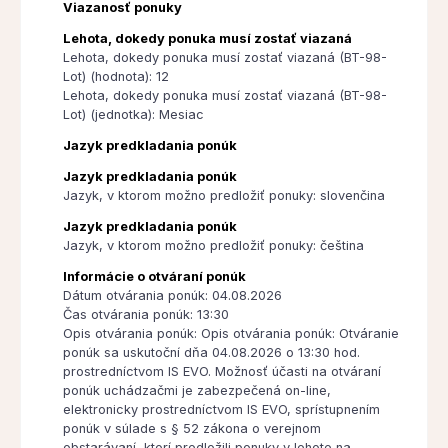
Viazanosť ponuky
Lehota, dokedy ponuka musí zostať viazaná
Lehota, dokedy ponuka musí zostať viazaná (BT-98-
Lot) (hodnota): 12
Lehota, dokedy ponuka musí zostať viazaná (BT-98-
Lot) (jednotka): Mesiac
Jazyk predkladania ponúk
Jazyk predkladania ponúk
Jazyk, v ktorom možno predložiť ponuky: slovenčina
Jazyk predkladania ponúk
Jazyk, v ktorom možno predložiť ponuky: čeština
Informácie o otváraní ponúk
Dátum otvárania ponúk: 04.08.2026
Čas otvárania ponúk: 13:30
Opis otvárania ponúk: Opis otvárania ponúk: Otváranie
ponúk sa uskutoční dňa 04.08.2026 o 13:30 hod.
prostredníctvom IS EVO. Možnosť účasti na otváraní
ponúk uchádzačmi je zabezpečená on-line,
elektronicky prostredníctvom IS EVO, sprístupnením
ponúk v súlade s § 52 zákona o verejnom
obstarávaní, ktorí predložili ponuky v lehote na