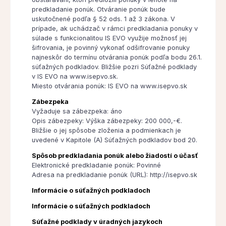
predkladanie ponúk. Otváranie ponúk bude
uskutočnené podľa § 52 ods. 1 až 3 zákona. V
prípade, ak uchádzač v rámci predkladania ponuky v
súlade s funkcionalitou IS EVO využije možnosť jej
šifrovania, je povinný vykonať odšifrovanie ponuky
najneskôr do termínu otvárania ponúk podľa bodu 26.1.
súťažných podkladov. Bližšie pozri Súťažné podklady
v IS EVO na www.isepvo.sk.
Miesto otvárania ponúk: IS EVO na www.isepvo.sk
Zábezpeka
Vyžaduje sa zábezpeka: áno
Opis zábezpeky: Výška zábezpeky: 200 000,-€.
Bližšie o jej spôsobe zloženia a podmienkach je
uvedené v Kapitole (A) Súťažných podkladov bod 20.
Spôsob predkladania ponúk alebo žiadostí o účasť
Elektronické predkladanie ponúk: Povinné
Adresa na predkladanie ponúk (URL): http://isepvo.sk
Informácie o súťažných podkladoch
Informácie o súťažných podkladoch
Súťažné podklady v úradných jazykoch