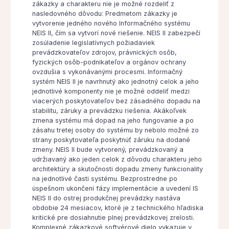
zákazky a charakteru nie je možné rozdeliť z
nasledovného dôvodu: Predmetom zákazky je
vytvorenie jedného nového Informačného systému
NEIS II, čím sa vytvorí nové riešenie. NEIS II zabezpečí
zosúladenie legislatívnych požiadaviek
prevádzkovateľov zdrojov, právnických osôb,
fyzických osôb-podnikateľov a orgánov ochrany
ovzdušia s vykonávanými procesmi. Informačný
systém NEIS II je navrhnutý ako jednotný celok a jeho
jednotlivé komponenty nie je možné oddeliť medzi
viacerých poskytovateľov bez zásadného dopadu na
stabilitu, záruky a prevádzku riešenia. Akákoľvek
zmena systému má dopad na jeho fungovanie a po
zásahu tretej osoby do systému by nebolo možné zo
strany poskytovateľa poskytnúť záruku na dodané
zmeny. NEIS II bude vytvorený, prevádzkovaný a
udržiavaný ako jeden celok z dôvodu charakteru jeho
architektúry a skutočnosti dopadu zmeny funkcionality
na jednotlivé časti systému. Bezprostredne po
úspešnom ukončení fázy implementácie a uvedení IS
NEIS II do ostrej produkčnej prevádzky nastáva
obdobie 24 mesiacov, ktoré je z technického hľadiska
kritické pre dosiahnutie plnej prevádzkovej zrelosti.
Komplexné zákazkové softvérové dielo vykazuje v