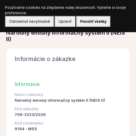
Používame cookies na zlepšenie vašej skúsenosti. Vyberte si svoje
Prihlásiť sa
preferencie.
Odmietnuť nevyhnutné
Upraviť
Povoliť všetky
Obstarávanie
Národný emisný informačný systém II (NEIS
II)
Informácie o zákazke
Informácie
Názov zákazky:
Národný emisný informačný systém II (NEIS II)
Kód zákazky:
706-2223/2026
Kód oznámenia:
9194 - MSS