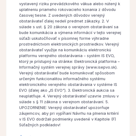
vystavený riziku prevádzkového vákua alebo nútený k
uplatneniu priameho rokovacieho konania z dôvodu
časovej tiesne. Z uvedených dôvodov verejný
obstarávateľ ďalej nedelí predmet zákazky. 2. V
súlade s ust. § 20 zákona o verejnom obstarávaní sa
bude komunikácia a výmena informácií v tejto verejnej
súťaži uskutočňovať v písomnej forme výhradne
prostredníctvom elektronických prostriedkov. Verejný
obstarávateľ využije na komunikáciu elektronickú
platformu verejného obstarávania – systém IS EVO,
ktorý je prístupný na stránke: Elektronická platforma –
Informačný systém verejnej správy (www.isepvo.sk).
Verejný obstarávateľ bude komunikovať spôsobom
určeným funkcionalitou informačného systému
elektronického verejného obstarávania v systéme IS
EVO (ďalej ako „IS EVO"). 3. Elektronická aukcia sa
neuplatňuje. 4. Verejný obstarávateľ uzavrie zmluvu v
súlade s § 11 zákona o verejnom obstarávaní. 5.
UPOZORNENIE: Verejný obstarávateľ upozorňuje
záujemcov, aby pri vypĺňaní Návrhu na plnenia kritérií
v IS EVO dodržali podmienky uvedené v Kapitole (F)
Súťažných podkladov!