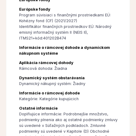
Európske fondy
Program súvisiaci s finančnými prostriedkami EÚ:
Kohézny fond (CF) (2021/2027)
Identifikátor finančných prostriedkov EÚ: Národný
emisný informačný systém II (NEIS II),
ITMS21+kód:401202B474
Informácie o rámcovej dohode a dynamickom
nákupnom systéme
Aplikácia rámcovej dohody
Rámcová dohoda: Žiadna
Dynamický systém obstarávania
Dynamický nákupný systém: Žiadny
Informácie o rámcovej dohode
Kategórie: Kategórie kupujúcich
Ostatné informácie
Doplňujúce informácie: Podrobnejšie množstvo,
podmienky plnenia ako aj ostatné podmienky zmluvy
sú uvedené v Súťažných podkladoch. Zmluvné
podmienky sú uvedené v Kapitole (D) Obchodné