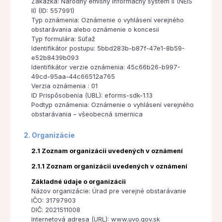
Zákazka: Národný emisný informačný systém II (NEIS
II) (ID: 557991)
Typ oznámenia: Oznámenie o vyhlásení verejného
obstarávania alebo oznámenie o koncesii
Typ formulára: Súťaž
Identifikátor postupu: 5bbd283b-b87f-47e1-8b59-
e52b8439b093
Identifikátor verzie oznámenia: 45c66b26-b997-
49cd-95aa-44c66512a765
Verzia oznámenia : 01
ID Prispôsobenia (UBL): eforms-sdk-1.13
Podtyp oznámenia: Oznámenie o vyhlásení verejného
obstarávania – všeobecná smernica
2. Organizácie
2.1 Zoznam organizácii uvedených v oznámení
2.1.1 Zoznam organizácii uvedených v oznámení
Základné údaje o organizácii
Názov organizácie: Úrad pre verejné obstarávanie
IČO: 31797903
DIČ: 2021511008
Internetová adresa (URL): www.uvo.gov.sk