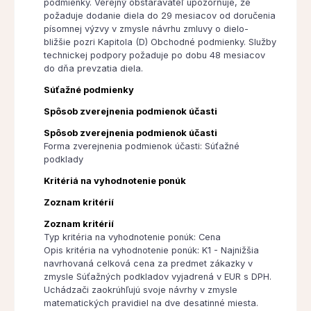
podmienky. Verejný obstarávateľ upozorňuje, že
požaduje dodanie diela do 29 mesiacov od doručenia
písomnej výzvy v zmysle návrhu zmluvy o dielo-
bližšie pozri Kapitola (D) Obchodné podmienky. Služby
technickej podpory požaduje po dobu 48 mesiacov
do dňa prevzatia diela.
Súťažné podmienky
Spôsob zverejnenia podmienok účasti
Spôsob zverejnenia podmienok účasti
Forma zverejnenia podmienok účasti: Súťažné
podklady
Kritériá na vyhodnotenie ponúk
Zoznam kritérií
Zoznam kritérií
Typ kritéria na vyhodnotenie ponúk: Cena
Opis kritéria na vyhodnotenie ponúk: K1 - Najnižšia
navrhovaná celková cena za predmet zákazky v
zmysle Súťažných podkladov vyjadrená v EUR s DPH.
Uchádzači zaokrúhľujú svoje návrhy v zmysle
matematických pravidiel na dve desatinné miesta.