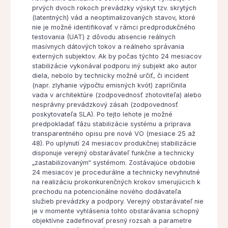
prvých dvoch rokoch prevádzky výskyt tzv. skrytých
(latentných) vád a neoptimalizovaných stavov, ktoré
nie je možné identifikovať v rámci predprodukčného
testovania (UAT) z dôvodu absencie reálnych
masívnych dátových tokov a reálneho správania
externých subjektov. Ak by počas týchto 24 mesiacov
stabilizácie vykonával podporu iný subjekt ako autor
diela, nebolo by technicky možné určiť, či incident
(napr. zlyhanie výpočtu emisných kvót) zapríčinila
vada v architektúre (zodpovednosť zhotoviteľa) alebo
nesprávny prevádzkový zásah (zodpovednosť
poskytovateľa SLA). Po tejto lehote je možné
predpokladať fázu stabilizácie systému a príprava
transparentného opisu pre nové VO (mesiace 25 až
48). Po uplynutí 24 mesiacov produkčnej stabilizácie
disponuje verejný obstarávateľ funkčne a technicky
„zastabilizovaným“ systémom. Zostávajúce obdobie
24 mesiacov je procedurálne a technicky nevyhnutné
na realizáciu prokonkurenčných krokov smerujúcich k
prechodu na potencionálne nového dodávateľa
služieb prevádzky a podpory. Verejný obstarávateľ nie
je v momente vyhlásenia tohto obstarávania schopný
objektívne zadefinovať presný rozsah a parametre