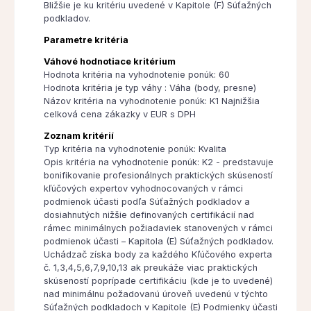
Bližšie je ku kritériu uvedené v Kapitole (F) Súťažných
podkladov.
Parametre kritéria
Váhové hodnotiace kritérium
Hodnota kritéria na vyhodnotenie ponúk: 60
Hodnota kritéria je typ váhy : Váha (body, presne)
Názov kritéria na vyhodnotenie ponúk: K1 Najnižšia
celková cena zákazky v EUR s DPH
Zoznam kritérií
Typ kritéria na vyhodnotenie ponúk: Kvalita
Opis kritéria na vyhodnotenie ponúk: K2 - predstavuje
bonifikovanie profesionálnych praktických skúseností
kľúčových expertov vyhodnocovaných v rámci
podmienok účasti podľa Súťažných podkladov a
dosiahnutých nižšie definovaných certifikácií nad
rámec minimálnych požiadaviek stanovených v rámci
podmienok účasti – Kapitola (E) Súťažných podkladov.
Uchádzač získa body za každého Kľúčového experta
č. 1,3,4,5,6,7,9,10,13 ak preukáže viac praktických
skúseností poprípade certifikáciu (kde je to uvedené)
nad minimálnu požadovanú úroveň uvedenú v týchto
Súťažných podkladoch v Kapitole (E) Podmienky účasti