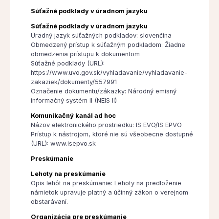
Súťažné podklady v úradnom jazyku
Súťažné podklady v úradnom jazyku
Úradný jazyk súťažných podkladov: slovenčina
Obmedzený prístup k súťažným podkladom: Žiadne
obmedzenia prístupu k dokumentom
Súťažné podklady (URL):
https://www.uvo.gov.sk/vyhladavanie/vyhladavanie-
zakaziek/dokumenty/557991
Označenie dokumentu/zákazky: Národný emisný
informačný systém II (NEIS II)
Komunikačný kanál ad hoc
Názov elektronického prostriedku: IS EVO/IS EPVO
Prístup k nástrojom, ktoré nie sú všeobecne dostupné
(URL): www.isepvo.sk
Preskúmanie
Lehoty na preskúmanie
Opis lehôt na preskúmanie: Lehoty na predloženie
námietok upravuje platný a účinný zákon o verejnom
obstarávaní.
Organizácia pre preskúmanie