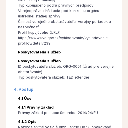
Typ kupujúceho podľa právnych predpisov:
Verejnoprávna inštitúcia pod kontrolou orgánu
ústrednej štátnej správy
Činnosť verejného obstarávateľa: Verejný poriadok a
bezpečnosť
Profil kupujúceho (URL):
https://www.uvo.gov.sk/vyhladavanie/vyhladavanie-
profilov/detail/239
Poskytovatelia služieb
Poskytovatelia služieb
ID poskytovateľa služieb: ORG-0001 (Úrad pre verejné
obstarávanie)
Typ poskytovateľa služieb: TED eSender
4. Postup
4.1 Účel
4.1.1 Právny základ
Právny základ postupu: Smernica 2014/24/EÚ
4.1.2 Opis
Názov: Sanitné vozidlá ambulancie HaZZ_opakované