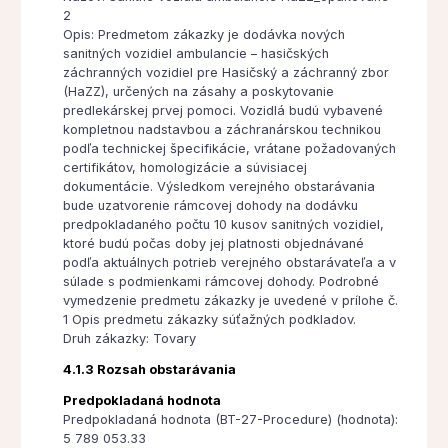
2
Opis: Predmetom zákazky je dodávka nových
sanitných vozidiel ambulancie – hasičských
záchranných vozidiel pre Hasičský a záchranný zbor
(HaZZ), určených na zásahy a poskytovanie
predlekárskej prvej pomoci. Vozidlá budú vybavené
kompletnou nadstavbou a záchranárskou technikou
podľa technickej špecifikácie, vrátane požadovaných
certifikátov, homologizácie a súvisiacej
dokumentácie. Výsledkom verejného obstarávania
bude uzatvorenie rámcovej dohody na dodávku
predpokladaného počtu 10 kusov sanitných vozidiel,
ktoré budú počas doby jej platnosti objednávané
podľa aktuálnych potrieb verejného obstarávateľa a v
súlade s podmienkami rámcovej dohody. Podrobné
vymedzenie predmetu zákazky je uvedené v prílohe č.
1 Opis predmetu zákazky súťažných podkladov.
Druh zákazky: Tovary
4.1.3 Rozsah obstarávania
Predpokladaná hodnota
Predpokladaná hodnota (BT-27-Procedure) (hodnota):
5 789 053.33