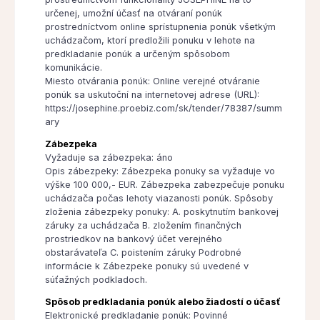
určenej, umožní účasť na otváraní ponúk
prostredníctvom online sprístupnenia ponúk všetkým
uchádzačom, ktorí predložili ponuku v lehote na
predkladanie ponúk a určeným spôsobom
komunikácie.
Miesto otvárania ponúk: Online verejné otváranie
ponúk sa uskutoční na internetovej adrese (URL):
https://josephine.proebiz.com/sk/tender/78387/summ
ary
Zábezpeka
Vyžaduje sa zábezpeka: áno
Opis zábezpeky: Zábezpeka ponuky sa vyžaduje vo
výške 100 000,- EUR. Zábezpeka zabezpečuje ponuku
uchádzača počas lehoty viazanosti ponúk. Spôsoby
zloženia zábezpeky ponuky: A. poskytnutím bankovej
záruky za uchádzača B. zložením finančných
prostriedkov na bankový účet verejného
obstarávateľa C. poistením záruky Podrobné
informácie k Zábezpeke ponuky sú uvedené v
súťažných podkladoch.
Spôsob predkladania ponúk alebo žiadostí o účasť
Elektronické predkladanie ponúk: Povinné