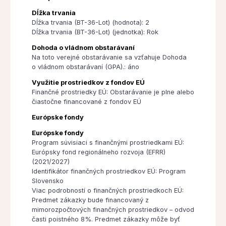
Dĺžka trvania
Dĺžka trvania (BT-36-Lot) (hodnota): 2
Dĺžka trvania (BT-36-Lot) (jednotka): Rok
Dohoda o vládnom obstarávaní
Na toto verejné obstarávanie sa vzťahuje Dohoda
o vládnom obstarávaní (GPA).: áno
Využitie prostriedkov z fondov EÚ
Finančné prostriedky EÚ: Obstarávanie je plne alebo
čiastočne financované z fondov EÚ
Európske fondy
Európske fondy
Program súvisiaci s finančnými prostriedkami EÚ:
Európsky fond regionálneho rozvoja (EFRR)
(2021/2027)
Identifikátor finančných prostriedkov EÚ: Program
Slovensko
Viac podrobností o finančných prostriedkoch EÚ:
Predmet zákazky bude financovaný z
mimorozpočtových finančných prostriedkov – odvod
časti poistného 8%. Predmet zákazky môže byť