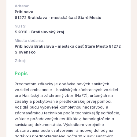
Adresa:
Pribinova
81272 Bratislava - mestská časť Staré Mesto
NUTS:
SK010 - Bratislavský kraj
Miesto dodania:
Pribinova Bratislava - mestská časť Staré Mesto 81272
Slovensko
Zdroj:
Popis
Predmetom zákazky je dodávka nových sanitných
vozidiel ambulancie – hasičských záchranných vozidiel
pre Hasičský a záchranný zbor (HaZZ), určených na
zásahy a poskytovanie predlekárskej prvej pomoci.
Vozidlá budú vybavené kompletnou nadstavbou a
záchranárskou technikou podľa technickej špecifikácie,
vrátane požadovaných certifikátov, homologizácie a
súvisiacej dokumentácie. Výsledkom verejného
obstarávania bude uzatvorenie rámcovej dohody na
dodávku predpokladaného počtu 10 kusov sanitných