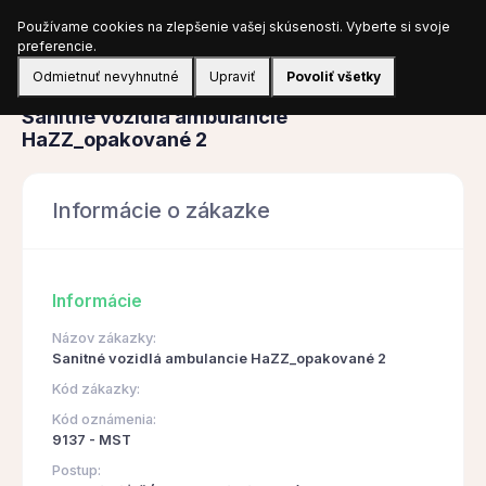
Používame cookies na zlepšenie vašej skúsenosti. Vyberte si svoje
Prihlásiť sa
preferencie.
Odmietnuť nevyhnutné
Upraviť
Povoliť všetky
Obstarávanie
Sanitné vozidlá ambulancie
HaZZ_opakované 2
Informácie o zákazke
Informácie
Názov zákazky:
Sanitné vozidlá ambulancie HaZZ_opakované 2
Kód zákazky:
Kód oznámenia:
9137 - MST
Postup: