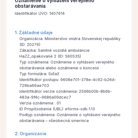
Oznámenie o vyhlásení verejného
obstarávania
Identifikátor ÚVO: 1407614
1. Základné údaje
Organizácia: Ministerstvo vnútra Slovenskej republiky
(ID: 20276)
Zákazka: Sanitné vozidlá ambulancie
HaZZ_opakované 2 (ID: 560535)
Typ oznámenia: Oznámenie o vyhlásení verejného
obstarávania alebo oznámenie o koncesii
Typ formulára: Súťaž
Identifikátor postupu: 9608e701-378e-4c92-b26d-
729ba66ae703
Identifikátor verzie oznámenia: 2596b00b-8b6b-
483a-9f4c-9686a09dcec7
Verzia oznámenia : 01
ID Prispôsobenia (UBL): eforms-sdk-1.13
Podtyp oznámenia: Oznámenie o vyhlásení verejného
obstarávania – všeobecná smernica
2. Organizácie