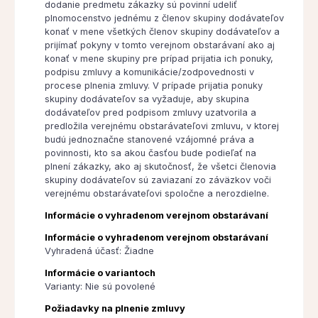
dodanie predmetu zákazky sú povinní udeliť
plnomocenstvo jednému z členov skupiny dodávateľov
konať v mene všetkých členov skupiny dodávateľov a
prijímať pokyny v tomto verejnom obstarávaní ako aj
konať v mene skupiny pre prípad prijatia ich ponuky,
podpisu zmluvy a komunikácie/zodpovednosti v
procese plnenia zmluvy. V prípade prijatia ponuky
skupiny dodávateľov sa vyžaduje, aby skupina
dodávateľov pred podpisom zmluvy uzatvorila a
predložila verejnému obstarávateľovi zmluvu, v ktorej
budú jednoznačne stanovené vzájomné práva a
povinnosti, kto sa akou časťou bude podieľať na
plnení zákazky, ako aj skutočnosť, že všetci členovia
skupiny dodávateľov sú zaviazaní zo záväzkov voči
verejnému obstarávateľovi spoločne a nerozdielne.
Informácie o vyhradenom verejnom obstarávaní
Informácie o vyhradenom verejnom obstarávaní
Vyhradená účasť: Žiadne
Informácie o variantoch
Varianty: Nie sú povolené
Požiadavky na plnenie zmluvy