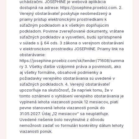
uchádzačmi. JOSEPHINE je webová aplikácia
dostupná na adrese: https://josephine.proebiz.com. 2.
Verejný obstarávateľ poskytuje neobmedzený a
priamy prístup elektronickými prostriedkami k
súťažným podkladom a k všetkým doplňujúcim
podkladom. Povinne zverejňované dokumenty, vrátane
súťažných podkladov a vysvetlení, budú sprístupnené
v súlade s § 64 ods. 3 zákona o verejnom obstarávaní
v elektronickom prostriedku JOSEPHINE. Priamy link na
obstarávanie:
https://josephine.proebiz.com/sk/tender/71608/summa
ry 3. Všetky ďalšie vzájomné práva a povinnosti, ako
aj všetky formálne, obsahové podmienky a
požiadavky verejného obstarávania sú uvedené v
súťažných podkladoch. 4. Verejný obstarávateľ
upozorňuje na skutočnosť, že napriek tomu, že v
tomto oznámení o vyhlásení verejného obstarávania je
vyplnená lehota viazanosti ponúk 12 mesiacov, platí
pevne stanovená lehota viazanosti ponúk do
31.05.2027. Údaj „12 mesiacov“ sa neuplatňuje.
Uvedené riešenie bolo nevyhnutné z dôvodu
nemožnosti zadať vo formulári konkrétny dátum lehoty
viazanosti ponúk.