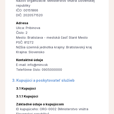
Názov organizácie: Ministerstvo vnútra Slovenskej
republiky
IČO: 00151866
DIČ: 2020571520
Adresa
Ulica: Pribinova
Číslo: 2
Mesto: Bratislava - mestská časť Staré Mesto
PSČ: 81272
Nižšia územná jednotka krajiny: Bratislavský kraj
Krajina: Slovensko
Kontaktné údaje
E-mail: info@minv.sk
Telefónne číslo: 0905000000
3. Kupujúci a poskytovateľ služieb
3.1 Kupujúci
3.1.1 Kupujúci
Základné údaje o kupujúcom
ID kupujúceho: ORG-0002 (Ministerstvo vnútra
Slovenskej republiky)