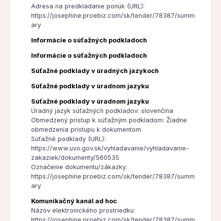
Adresa na predkladanie ponúk (URL):
https://josephine.proebiz.com/sk/tender/78387/summ
ary
Informácie o súťažných podkladoch
Informácie o súťažných podkladoch
Súťažné podklady v úradných jazykoch
Súťažné podklady v úradnom jazyku
Súťažné podklady v úradnom jazyku
Úradný jazyk súťažných podkladov: slovenčina
Obmedzený prístup k súťažným podkladom: Žiadne
obmedzenia prístupu k dokumentom
Súťažné podklady (URL):
https://www.uvo.gov.sk/vyhladavanie/vyhladavanie-
zakaziek/dokumenty/560535
Označenie dokumentu/zákazky:
https://josephine.proebiz.com/sk/tender/78387/summ
ary
Komunikačný kanál ad hoc
Názov elektronického prostriedku:
https://josephine.proebiz.com/sk/tender/78387/summ