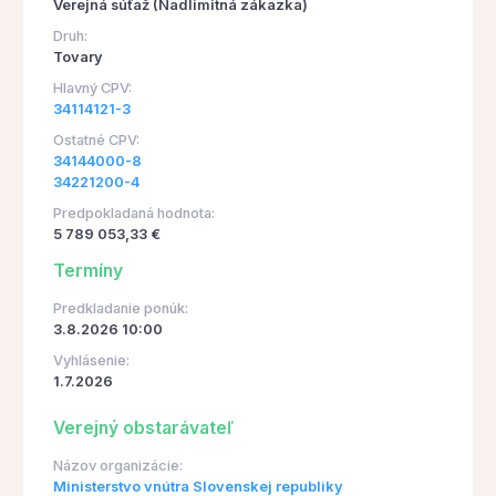
Verejná súťaž (Nadlimitná zákazka)
Druh:
Tovary
Hlavný CPV:
34114121-3
Ostatné CPV:
34144000-8
34221200-4
Predpokladaná hodnota:
5 789 053,33 €
Termíny
Predkladanie ponúk:
3.8.2026 10:00
Vyhlásenie:
1.7.2026
Verejný obstarávateľ
Názov organizácie:
Ministerstvo vnútra Slovenskej republiky