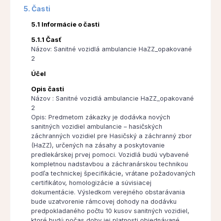
5. Časti
5.1 Informácie o časti
5.1.1 Časť
Názov: Sanitné vozidlá ambulancie HaZZ_opakované
2
Účel
Opis časti
Názov : Sanitné vozidlá ambulancie HaZZ_opakované
2
Opis: Predmetom zákazky je dodávka nových
sanitných vozidiel ambulancie – hasičských
záchranných vozidiel pre Hasičský a záchranný zbor
(HaZZ), určených na zásahy a poskytovanie
predlekárskej prvej pomoci. Vozidlá budú vybavené
kompletnou nadstavbou a záchranárskou technikou
podľa technickej špecifikácie, vrátane požadovaných
certifikátov, homologizácie a súvisiacej
dokumentácie. Výsledkom verejného obstarávania
bude uzatvorenie rámcovej dohody na dodávku
predpokladaného počtu 10 kusov sanitných vozidiel,
ktoré budú počas doby jej platnosti objednávané