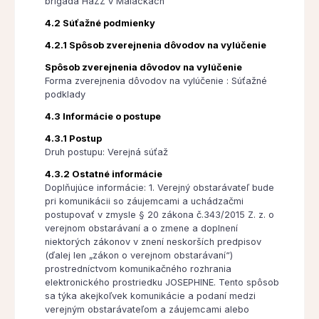
brigáda HaZZ v Malackách
4.2 Súťažné podmienky
4.2.1 Spôsob zverejnenia dôvodov na vylúčenie
Spôsob zverejnenia dôvodov na vylúčenie
Forma zverejnenia dôvodov na vylúčenie : Súťažné
podklady
4.3 Informácie o postupe
4.3.1 Postup
Druh postupu: Verejná súťaž
4.3.2 Ostatné informácie
Doplňujúce informácie: 1. Verejný obstarávateľ bude
pri komunikácii so záujemcami a uchádzačmi
postupovať v zmysle § 20 zákona č.343/2015 Z. z. o
verejnom obstarávaní a o zmene a doplnení
niektorých zákonov v znení neskorších predpisov
(ďalej len „zákon o verejnom obstarávaní“)
prostredníctvom komunikačného rozhrania
elektronického prostriedku JOSEPHINE. Tento spôsob
sa týka akejkoľvek komunikácie a podaní medzi
verejným obstarávateľom a záujemcami alebo