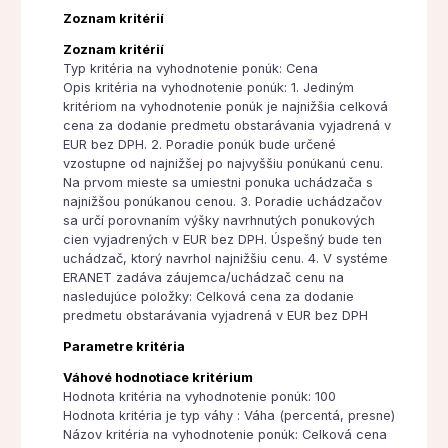
Zoznam kritérií
Zoznam kritérií
Typ kritéria na vyhodnotenie ponúk: Cena
Opis kritéria na vyhodnotenie ponúk: 1. Jediným
kritériom na vyhodnotenie ponúk je najnižšia celková
cena za dodanie predmetu obstarávania vyjadrená v
EUR bez DPH. 2. Poradie ponúk bude určené
vzostupne od najnižšej po najvyššiu ponúkanú cenu.
Na prvom mieste sa umiestni ponuka uchádzača s
najnižšou ponúkanou cenou. 3. Poradie uchádzačov
sa určí porovnaním výšky navrhnutých ponukových
cien vyjadrených v EUR bez DPH. Úspešný bude ten
uchádzač, ktorý navrhol najnižšiu cenu. 4. V systéme
ERANET zadáva záujemca/uchádzač cenu na
nasledujúce položky: Celková cena za dodanie
predmetu obstarávania vyjadrená v EUR bez DPH
Parametre kritéria
Váhové hodnotiace kritérium
Hodnota kritéria na vyhodnotenie ponúk: 100
Hodnota kritéria je typ váhy : Váha (percentá, presne)
Názov kritéria na vyhodnotenie ponúk: Celková cena