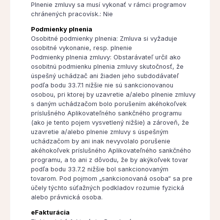
Plnenie zmluvy sa musí vykonať v rámci programov
chránených pracovísk.: Nie
Podmienky plnenia
Osobitné podmienky plnenia: Zmluva si vyžaduje
osobitné vykonanie, resp. plnenie
Podmienky plnenia zmluvy: Obstarávateľ určil ako
osobitnú podmienku plnenia zmluvy skutočnosť, že
úspešný uchádzač ani žiaden jeho subdodávateľ
podľa bodu 33.7.1 nižšie nie sú sankcionovanou
osobou, pri ktorej by uzavretie a/alebo plnenie zmluvy
s daným uchádzačom bolo porušením akéhokoľvek
príslušného Aplikovateľného sankčného programu
(ako je tento pojem vysvetlený nižšie) a zároveň, že
uzavretie a/alebo plnenie zmluvy s úspešným
uchádzačom by ani inak nevyvolalo porušenie
akéhokoľvek príslušného Aplikovateľného sankčného
programu, a to ani z dôvodu, že by akýkoľvek tovar
podľa bodu 33.7.2 nižšie bol sankcionovaným
tovarom. Pod pojmom „sankcionovaná osoba“ sa pre
účely týchto súťažných podkladov rozumie fyzická
alebo právnická osoba.
eFakturácia