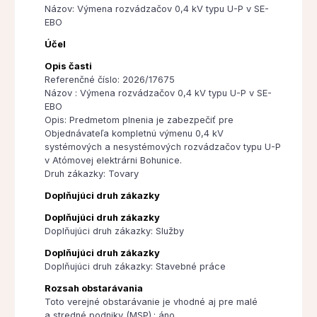
Názov: Výmena rozvádzačov 0,4 kV typu U-P v SE-
EBO
Účel
Opis časti
Referenčné číslo: 2026/17675
Názov : Výmena rozvádzačov 0,4 kV typu U-P v SE-
EBO
Opis: Predmetom plnenia je zabezpečiť pre
Objednávateľa kompletnú výmenu 0,4 kV
systémových a nesystémových rozvádzačov typu U-P
v Atómovej elektrárni Bohunice.
Druh zákazky: Tovary
Doplňujúci druh zákazky
Doplňujúci druh zákazky
Doplňujúci druh zákazky: Služby
Doplňujúci druh zákazky
Doplňujúci druh zákazky: Stavebné práce
Rozsah obstarávania
Toto verejné obstarávanie je vhodné aj pre malé
a stredné podniky (MSP).: áno