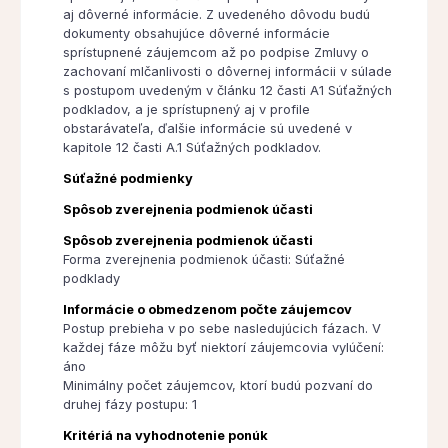
aj dôverné informácie. Z uvedeného dôvodu budú
dokumenty obsahujúce dôverné informácie
sprístupnené záujemcom až po podpise Zmluvy o
zachovaní mlčanlivosti o dôvernej informácii v súlade
s postupom uvedeným v článku 12 časti A1 Súťažných
podkladov, a je sprístupnený aj v profile
obstarávateľa, ďalšie informácie sú uvedené v
kapitole 12 časti A.1 Súťažných podkladov.
Súťažné podmienky
Spôsob zverejnenia podmienok účasti
Spôsob zverejnenia podmienok účasti
Forma zverejnenia podmienok účasti: Súťažné
podklady
Informácie o obmedzenom počte záujemcov
Postup prebieha v po sebe nasledujúcich fázach. V
každej fáze môžu byť niektorí záujemcovia vylúčení:
áno
Minimálny počet záujemcov, ktorí budú pozvaní do
druhej fázy postupu: 1
Kritériá na vyhodnotenie ponúk