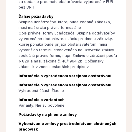
za dodanie predmetu obstarávania vyjadrená v EUR
bez DPH
Ďalšie požiadavky
Skupina uchádzačov, ktorej bude zadaná zákazka,
musí mať určitú právnu formu.: áno
Opis právnej formy uchádzača: Skupina dodávateľov
vytvorená na dodanie/realizáciu predmetu zákazky,
ktorej ponuka bude prijatá obstarávateľom, musí
vytvoriť do termínu stanoveného na uzavretie zmluvy
spoločnú právnu formu, napr. Zmluvu o združení podľa
§ 829 a nasl. zákona č. 40/1964 Zb. Občiansky
zákonník v znení neskorších predpisov.
Informácie o vyhradenom verejnom obstarávaní
Informácie o vyhradenom verejnom obstarávaní
Vyhradená účasť: Žiadne
Informácie o variantoch
Varianty: Nie sú povolené
Požiadavky na plnenie zmluvy
Vykonávanie zmluvy prostredníctvom chránených
pracovísk