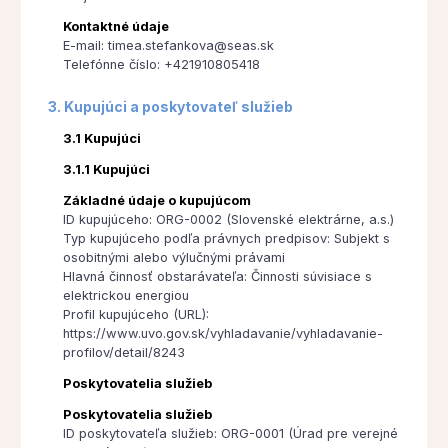
Kontaktné údaje
E-mail: timea.stefankova@seas.sk
Telefónne číslo: +421910805418
3. Kupujúci a poskytovateľ služieb
3.1 Kupujúci
3.1.1 Kupujúci
Základné údaje o kupujúcom
ID kupujúceho: ORG-0002 (Slovenské elektrárne, a.s.)
Typ kupujúceho podľa právnych predpisov: Subjekt s
osobitnými alebo výlučnými právami
Hlavná činnosť obstarávateľa: Činnosti súvisiace s
elektrickou energiou
Profil kupujúceho (URL):
https://www.uvo.gov.sk/vyhladavanie/vyhladavanie-
profilov/detail/8243
Poskytovatelia služieb
Poskytovatelia služieb
ID poskytovateľa služieb: ORG-0001 (Úrad pre verejné