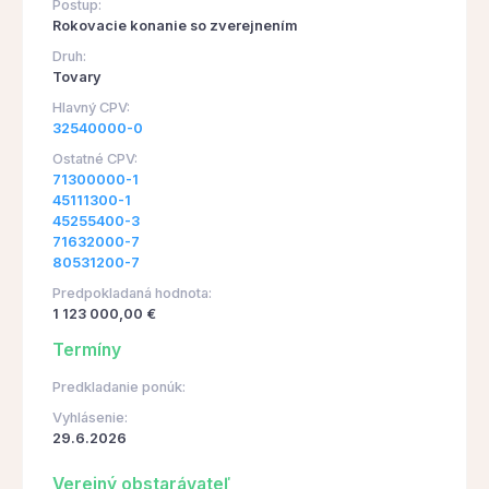
Postup:
Rokovacie konanie so zverejnením
Druh:
Tovary
Hlavný CPV:
32540000-0
Ostatné CPV:
71300000-1
45111300-1
45255400-3
71632000-7
80531200-7
Predpokladaná hodnota:
1 123 000,00 €
Termíny
Predkladanie ponúk:
Vyhlásenie:
29.6.2026
Verejný obstarávateľ