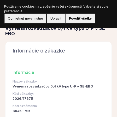
Používame cookies na zlepšenie vašej skúsenosti. Vyberte si svoje
Prihlásiť sa
preferencie.
Odmietnuť nevyhnutné
Upraviť
Povoliť všetky
Obstarávanie
Výmena rozvádzačov 0,4 kV typu U-P v SE-
EBO
Informácie o zákazke
Informácie
Názov zákazky:
Výmena rozvádzačov 0,4 kV typu U-P v SE-EBO
Kód zákazky:
2026/17675
Kód oznámenia:
8945 - MRT