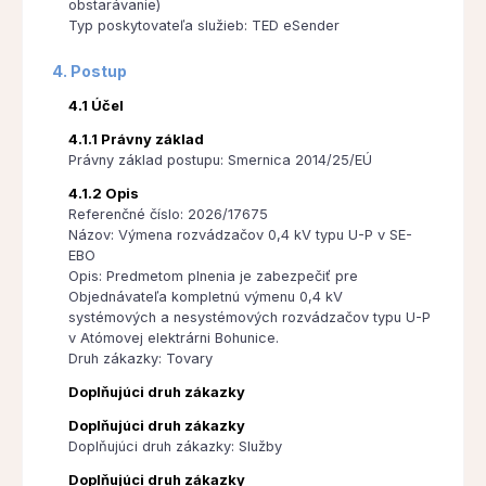
obstarávanie)
Typ poskytovateľa služieb: TED eSender
4. Postup
4.1 Účel
4.1.1 Právny základ
Právny základ postupu: Smernica 2014/25/EÚ
4.1.2 Opis
Referenčné číslo: 2026/17675
Názov: Výmena rozvádzačov 0,4 kV typu U-P v SE-
EBO
Opis: Predmetom plnenia je zabezpečiť pre
Objednávateľa kompletnú výmenu 0,4 kV
systémových a nesystémových rozvádzačov typu U-P
v Atómovej elektrárni Bohunice.
Druh zákazky: Tovary
Doplňujúci druh zákazky
Doplňujúci druh zákazky
Doplňujúci druh zákazky: Služby
Doplňujúci druh zákazky