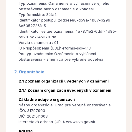
Typ oznámenia: Oznámenie o vyhlásení verejného
obstarávania alebo oznámenie o koncesii
Typ formulára: Súťaž
Identifikátor postupu: 24d3ee80-d59a-4b07-b296-
6a53527261e5
Identifikátor verzie oznámenia: 4a7871e2-6ddf-4d85-
b528-5d71453781da
Verzia oznámenia : 01
ID Prispôsobenia (UBL): eforms-sdk-1.13
Podtyp oznámenia: Oznámenie o vyhlásení
obstarávania – smernica pre vybrané odvetvia
2. Organizácie
2.1 Zoznam organizácii uvedených v oznámení
2.1.1 Zoznam organizácii uvedených v oznámení
Základné údaje o organizácii
Názov organizácie: Úrad pre verejné obstarávanie
IČO: 31797903
DIČ: 2021511008
Internetová adresa (URL): www.uvo.gov.sk
Adresa