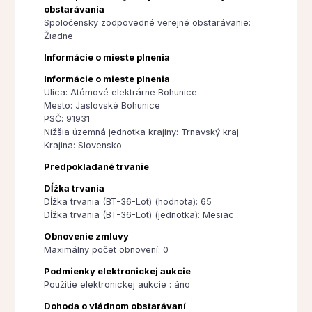
obstarávania
Spoločensky zodpovedné verejné obstarávanie:
Žiadne
Informácie o mieste plnenia
Informácie o mieste plnenia
Ulica: Atómové elektrárne Bohunice
Mesto: Jaslovské Bohunice
PSČ: 91931
Nižšia územná jednotka krajiny: Trnavský kraj
Krajina: Slovensko
Predpokladané trvanie
Dĺžka trvania
Dĺžka trvania (BT-36-Lot) (hodnota): 65
Dĺžka trvania (BT-36-Lot) (jednotka): Mesiac
Obnovenie zmluvy
Maximálny počet obnovení: 0
Podmienky elektronickej aukcie
Použitie elektronickej aukcie : áno
Dohoda o vládnom obstarávaní