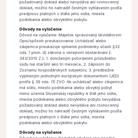
požadovaný doklad alebo nevydáva ani rovnocenný
doklad, možno ho nahradiť čestným vyhlásením podľa
predpisov platných v štáte jeho sídla, miesta
podnikania alebo obvyklého pobytu.
Dôvody na vylúčenie
Dôvod na vylúčenie: Majetok spravovaný likvidátorom
Opis/spôsob preukazovania: Uchádzač alebo
záujemca preukazuje splnenie podmienky účasti §32
ods. 1 písm. d) zákona o verejnom obstarávaní č.
343/2015 Z.z. 1. doloženým potvrdením príslušného
súdu nie starším ako tri mesiace, 2. zápisom do
Zoznamu hospodárskych subjektov, 3. predbežne
vyplneným jednotným európskym dokumentom (JED)
podľa § 39 ods. (1) ZVO. Ak uchádzač alebo záujemca
má sídlo, miesto podnikania alebo obvyklý pobyt
mimo územia Slovenskej republiky a štát jeho sídla,
miesta podnikania alebo obvyklého pobytu nevydáva
požadovaný doklad alebo nevydáva ani rovnocenný
doklad, možno ho nahradiť čestným vyhlásením podľa
predpisov platných v štáte jeho sídla, miesta
podnikania alebo obvyklého pobytu.
Dôvody na vylúčenie