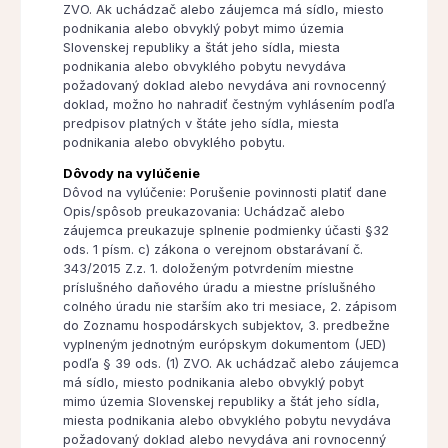
ZVO. Ak uchádzač alebo záujemca má sídlo, miesto
podnikania alebo obvyklý pobyt mimo územia
Slovenskej republiky a štát jeho sídla, miesta
podnikania alebo obvyklého pobytu nevydáva
požadovaný doklad alebo nevydáva ani rovnocenný
doklad, možno ho nahradiť čestným vyhlásením podľa
predpisov platných v štáte jeho sídla, miesta
podnikania alebo obvyklého pobytu.
Dôvody na vylúčenie
Dôvod na vylúčenie: Porušenie povinnosti platiť dane
Opis/spôsob preukazovania: Uchádzač alebo
záujemca preukazuje splnenie podmienky účasti §32
ods. 1 písm. c) zákona o verejnom obstarávaní č.
343/2015 Z.z. 1. doloženým potvrdením miestne
príslušného daňového úradu a miestne príslušného
colného úradu nie starším ako tri mesiace, 2. zápisom
do Zoznamu hospodárskych subjektov, 3. predbežne
vyplneným jednotným európskym dokumentom (JED)
podľa § 39 ods. (1) ZVO. Ak uchádzač alebo záujemca
má sídlo, miesto podnikania alebo obvyklý pobyt
mimo územia Slovenskej republiky a štát jeho sídla,
miesta podnikania alebo obvyklého pobytu nevydáva
požadovaný doklad alebo nevydáva ani rovnocenný