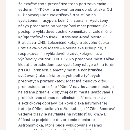
železničné trate prechádza trasa pod zdvojeným
vedením 4x110kV na úroveň terénu do obratiska. Od
Ružinovskej ulice električková trať stúpa na
vystuženom násype s kolmými stenami. Vystužený
násyp prechádza na viacpoľový most preklenujúci
postupne výhľadovú cestnú komunikáciu, železničné
koľaje traťového úseku Bratislava-Nové Mesto –
Bratislava-ÚNS, železničné koľaje traťového úseku
Bratislava-Nové Mesto – Podunajské Biskupice, s
rešpektovaním výhľadového zdvojkoľajnenia, a
výhľadový koridor TEN-T 17. Po prechode most začne
klesať s prechodom cez vystužený násyp až na terén
pri OC Hornbach. Samotný most je konštrukčne
uvažovaný ako séria prostých polí z tyčových
predpätých prefabrikátov. Most má celkovo dĺžku
premostenia približne 190m. V navrhovanom moste je
na strane priľahlej k obytnej časti mesta uvažované s
protihlukovou stenou na elimináciu šírenia hluku z
električkovej dopravy. Celková dĺžka navrhovanej
trate je 995m, celková dĺžka koľají je 1978m. Smerové
vedenie trasy je navrhnuté na rýchlosť 60 km.h-1.
Súčasťou projektu je dozbrojenie meniarne
Astronomická, ktorá bude vybudovaná v rámci