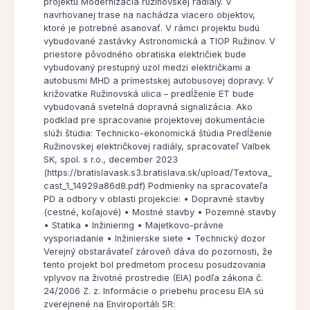
projektu Modernizácia ružinovskej radiály. V
navrhovanej trase na nachádza viacero objektov,
ktoré je potrebné asanovať. V rámci projektu budú
vybudované zastávky Astronomická a TIOP Ružinov. V
priestore pôvodného obratiska električiek bude
vybudovaný prestupný uzol medzi električkami a
autobusmi MHD a prímestskej autobusovej dopravy. V
križovatke Ružinovská ulica – predĺženie ET bude
vybudovaná svetelná dopravná signalizácia. Ako
podklad pre spracovanie projektovej dokumentácie
slúži štúdia: Technicko-ekonomická štúdia Predĺženie
Ružinovskej električkovej radiály, spracovateľ Valbek
SK, spol. s r.o., december 2023
(https://bratislavask.s3.bratislava.sk/upload/Textova_
cast_1_14929a86d8.pdf) Podmienky na spracovateľa
PD a odbory v oblasti projekcie: • Dopravné stavby
(cestné, koľajové) • Mostné stavby • Pozemné stavby
• Statika • Inžiniering • Majetkovo-právne
vysporiadanie • Inžinierske siete • Technický dozor
Verejný obstarávateľ zároveň dáva do pozornosti, že
tento projekt bol predmetom procesu posudzovania
vplyvov na životné prostredie (EIA) podľa zákona č.
24/2006 Z. z. Informácie o priebehu procesu EIA sú
zverejnené na Enviroportáli SR: