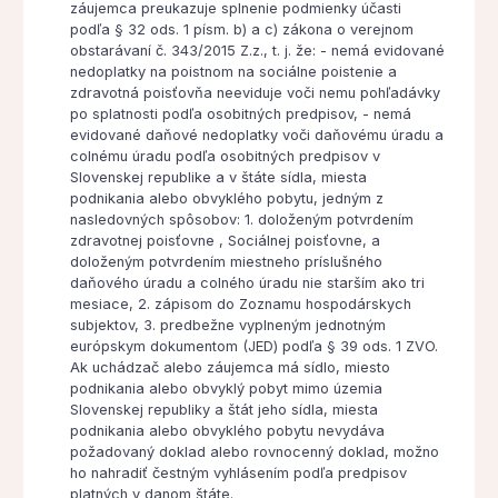
záujemca preukazuje splnenie podmienky účasti
podľa § 32 ods. 1 písm. b) a c) zákona o verejnom
obstarávaní č. 343/2015 Z.z., t. j. že: - nemá evidované
nedoplatky na poistnom na sociálne poistenie a
zdravotná poisťovňa neeviduje voči nemu pohľadávky
po splatnosti podľa osobitných predpisov, - nemá
evidované daňové nedoplatky voči daňovému úradu a
colnému úradu podľa osobitných predpisov v
Slovenskej republike a v štáte sídla, miesta
podnikania alebo obvyklého pobytu, jedným z
nasledovných spôsobov: 1. doloženým potvrdením
zdravotnej poisťovne , Sociálnej poisťovne, a
doloženým potvrdením miestneho príslušného
daňového úradu a colného úradu nie starším ako tri
mesiace, 2. zápisom do Zoznamu hospodárskych
subjektov, 3. predbežne vyplneným jednotným
európskym dokumentom (JED) podľa § 39 ods. 1 ZVO.
Ak uchádzač alebo záujemca má sídlo, miesto
podnikania alebo obvyklý pobyt mimo územia
Slovenskej republiky a štát jeho sídla, miesta
podnikania alebo obvyklého pobytu nevydáva
požadovaný doklad alebo rovnocenný doklad, možno
ho nahradiť čestným vyhlásením podľa predpisov
platných v danom štáte.