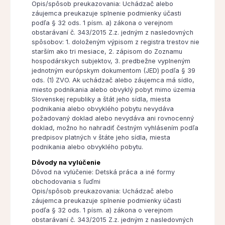
Opis/spôsob preukazovania: Uchádzač alebo
záujemca preukazuje splnenie podmienky účasti
podľa § 32 ods. 1 písm. a) zákona o verejnom
obstarávaní č. 343/2015 Z.z. jedným z nasledovných
spôsobov: 1. doloženým výpisom z registra trestov nie
starším ako tri mesiace, 2. zápisom do Zoznamu
hospodárskych subjektov, 3. predbežne vyplneným
jednotným európskym dokumentom (JED) podľa § 39
ods. (1) ZVO. Ak uchádzač alebo záujemca má sídlo,
miesto podnikania alebo obvyklý pobyt mimo územia
Slovenskej republiky a štát jeho sídla, miesta
podnikania alebo obvyklého pobytu nevydáva
požadovaný doklad alebo nevydáva ani rovnocenný
doklad, možno ho nahradiť čestným vyhlásením podľa
predpisov platných v štáte jeho sídla, miesta
podnikania alebo obvyklého pobytu.
Dôvody na vylúčenie
Dôvod na vylúčenie: Detská práca a iné formy
obchodovania s ľuďmi
Opis/spôsob preukazovania: Uchádzač alebo
záujemca preukazuje splnenie podmienky účasti
podľa § 32 ods. 1 písm. a) zákona o verejnom
obstarávaní č. 343/2015 Z.z. jedným z nasledovných