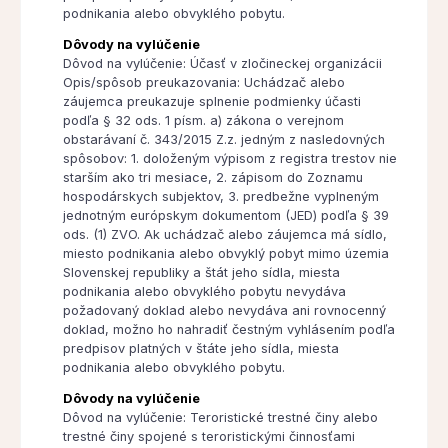
podnikania alebo obvyklého pobytu.
Dôvody na vylúčenie
Dôvod na vylúčenie: Účasť v zločineckej organizácii
Opis/spôsob preukazovania: Uchádzač alebo
záujemca preukazuje splnenie podmienky účasti
podľa § 32 ods. 1 písm. a) zákona o verejnom
obstarávaní č. 343/2015 Z.z. jedným z nasledovných
spôsobov: 1. doloženým výpisom z registra trestov nie
starším ako tri mesiace, 2. zápisom do Zoznamu
hospodárskych subjektov, 3. predbežne vyplneným
jednotným európskym dokumentom (JED) podľa § 39
ods. (1) ZVO. Ak uchádzač alebo záujemca má sídlo,
miesto podnikania alebo obvyklý pobyt mimo územia
Slovenskej republiky a štát jeho sídla, miesta
podnikania alebo obvyklého pobytu nevydáva
požadovaný doklad alebo nevydáva ani rovnocenný
doklad, možno ho nahradiť čestným vyhlásením podľa
predpisov platných v štáte jeho sídla, miesta
podnikania alebo obvyklého pobytu.
Dôvody na vylúčenie
Dôvod na vylúčenie: Teroristické trestné činy alebo
trestné činy spojené s teroristickými činnosťami