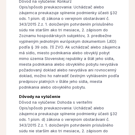
Dôvod na vylúčenie: Konkurz
Opis/spôsob preukazovania: Uchádzač alebo
záujemca preukazuje splnenie podmienky účasti §32
ods. 1 písm. d) zákona o verejnom obstarávaní č.
343/2015 Z.z. 1. doloženým potvrdením príslušného
súdu nie starším ako tri mesiace, 2. zápisom do
Zoznamu hospodárskych subjektov, 3. predbežne
vyplneným jednotným európskym dokumentom (JED)
podľa § 39 ods. (1) ZVO. Ak uchádzač alebo záujemca
má sídlo, miesto podnikania alebo obvyklý pobyt
mimo územia Slovenskej republiky a štát jeho sídla,
miesta podnikania alebo obvyklého pobytu nevydáva
požadovaný doklad alebo nevydáva ani rovnocenný
doklad, možno ho nahradiť čestným vyhlásením podľa
predpisov platných v štáte jeho sídla, miesta
podnikania alebo obvyklého pobytu.
Dôvody na vylúčenie
Dôvod na vylúčenie: Dohoda s veriteľmi
Opis/spôsob preukazovania: Uchádzač alebo
záujemca preukazuje splnenie podmienky účasti §32
ods. 1 písm. d) zákona o verejnom obstarávaní č.
343/2015 Z.z. 1. doloženým potvrdením príslušného
súdu nie starším ako tri mesiace, 2. zápisom do