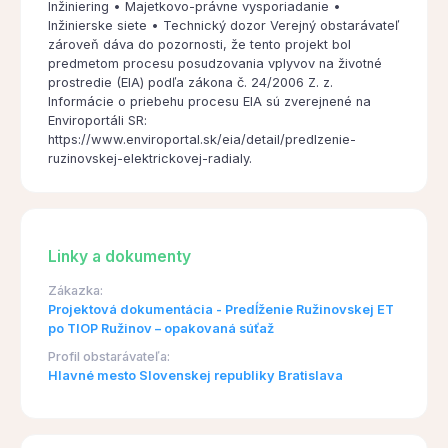
Inžiniering • Majetkovo-právne vysporiadanie •
Inžinierske siete • Technický dozor Verejný obstarávateľ
zároveň dáva do pozornosti, že tento projekt bol
predmetom procesu posudzovania vplyvov na životné
prostredie (EIA) podľa zákona č. 24/2006 Z. z.
Informácie o priebehu procesu EIA sú zverejnené na
Enviroportáli SR:
https://www.enviroportal.sk/eia/detail/predlzenie-
ruzinovskej-elektrickovej-radialy.
Linky a dokumenty
Zákazka:
Projektová dokumentácia - Predĺženie Ružinovskej ET
po TIOP Ružinov – opakovaná súťaž
Profil obstarávateľa:
Hlavné mesto Slovenskej republiky Bratislava