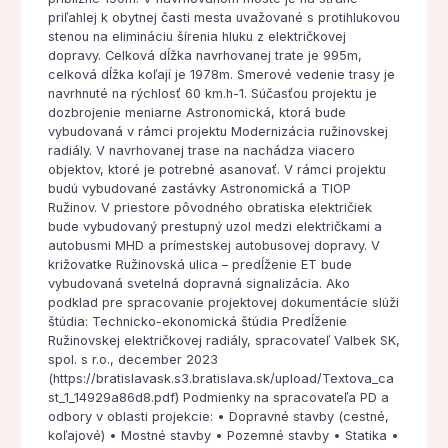
priľahlej k obytnej časti mesta uvažované s protihlukovou
stenou na elimináciu šírenia hluku z električkovej
dopravy. Celková dĺžka navrhovanej trate je 995m,
celková dĺžka koľají je 1978m. Smerové vedenie trasy je
navrhnuté na rýchlosť 60 km.h-1. Súčasťou projektu je
dozbrojenie meniarne Astronomická, ktorá bude
vybudovaná v rámci projektu Modernizácia ružinovskej
radiály. V navrhovanej trase na nachádza viacero
objektov, ktoré je potrebné asanovať. V rámci projektu
budú vybudované zastávky Astronomická a TIOP
Ružinov. V priestore pôvodného obratiska električiek
bude vybudovaný prestupný uzol medzi električkami a
autobusmi MHD a prímestskej autobusovej dopravy. V
križovatke Ružinovská ulica – predĺženie ET bude
vybudovaná svetelná dopravná signalizácia. Ako
podklad pre spracovanie projektovej dokumentácie slúži
štúdia: Technicko-ekonomická štúdia Predĺženie
Ružinovskej električkovej radiály, spracovateľ Valbek SK,
spol. s r.o., december 2023
(https://bratislavask.s3.bratislava.sk/upload/Textova_ca
st_1_14929a86d8.pdf) Podmienky na spracovateľa PD a
odbory v oblasti projekcie: • Dopravné stavby (cestné,
koľajové) • Mostné stavby • Pozemné stavby • Statika •