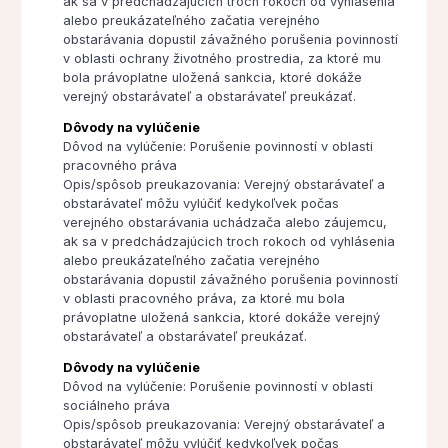
ak sa v predchádzajúcich troch rokoch od vyhlásenia
alebo preukázateľného začatia verejného
obstarávania dopustil závažného porušenia povinností
v oblasti ochrany životného prostredia, za ktoré mu
bola právoplatne uložená sankcia, ktoré dokáže
verejný obstarávateľ a obstarávateľ preukázať.
Dôvody na vylúčenie
Dôvod na vylúčenie: Porušenie povinností v oblasti
pracovného práva
Opis/spôsob preukazovania: Verejný obstarávateľ a
obstarávateľ môžu vylúčiť kedykoľvek počas
verejného obstarávania uchádzača alebo záujemcu,
ak sa v predchádzajúcich troch rokoch od vyhlásenia
alebo preukázateľného začatia verejného
obstarávania dopustil závažného porušenia povinností
v oblasti pracovného práva, za ktoré mu bola
právoplatne uložená sankcia, ktoré dokáže verejný
obstarávateľ a obstarávateľ preukázať.
Dôvody na vylúčenie
Dôvod na vylúčenie: Porušenie povinností v oblasti
sociálneho práva
Opis/spôsob preukazovania: Verejný obstarávateľ a
obstarávateľ môžu vylúčiť kedykoľvek počas