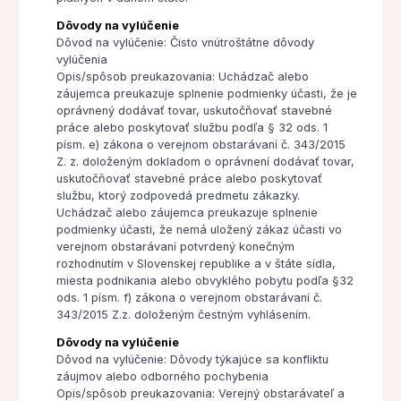
Dôvody na vylúčenie
Dôvod na vylúčenie: Čisto vnútroštátne dôvody
vylúčenia
Opis/spôsob preukazovania: Uchádzač alebo
záujemca preukazuje splnenie podmienky účasti, že je
oprávnený dodávať tovar, uskutočňovať stavebné
práce alebo poskytovať službu podľa § 32 ods. 1
písm. e) zákona o verejnom obstarávaní č. 343/2015
Z. z. doloženým dokladom o oprávnení dodávať tovar,
uskutočňovať stavebné práce alebo poskytovať
službu, ktorý zodpovedá predmetu zákazky.
Uchádzač alebo záujemca preukazuje splnenie
podmienky účasti, že nemá uložený zákaz účasti vo
verejnom obstarávaní potvrdený konečným
rozhodnutím v Slovenskej republike a v štáte sídla,
miesta podnikania alebo obvyklého pobytu podľa §32
ods. 1 písm. f) zákona o verejnom obstarávaní č.
343/2015 Z.z. doloženým čestným vyhlásením.
Dôvody na vylúčenie
Dôvod na vylúčenie: Dôvody týkajúce sa konfliktu
záujmov alebo odborného pochybenia
Opis/spôsob preukazovania: Verejný obstarávateľ a