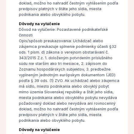
doklad, možno ho nahradiť čestným vyhlásením podľa
predpisov platných v štáte jeho sídla, miesta
podnikania alebo obvyklého pobytu.
Dôvody na vylúčenie
Dôvod na vylúčenie: Pozastavené podnikateľské
činnosti
Opis/spôsob preukazovania: Uchádzač alebo
záujemca preukazuje splnenie podmienky účasti §32
ods. 1 písm. d) zákona o verejnom obstarávaní č.
343/2015 Z.z. 1. doloženým potvrdením príslušného
súdu nie starším ako tri mesiace, 2. zápisom do
Zoznamu hospodárskych subjektov, 3. predbežne
vyplneným jednotným európskym dokumentom (JED)
podľa § 39 ods. (1) ZVO. Ak uchádzač alebo záujemca
má sídlo, miesto podnikania alebo obvyklý pobyt
mimo územia Slovenskej republiky a štát jeho sídla,
miesta podnikania alebo obvyklého pobytu nevydáva
požadovaný doklad alebo nevydáva ani rovnocenný
doklad, možno ho nahradiť čestným vyhlásením podľa
predpisov platných v štáte jeho sídla, miesta
podnikania alebo obvyklého pobytu.
Dôvody na vylúčenie