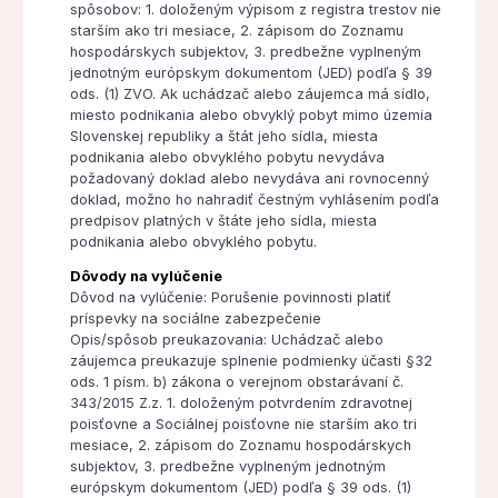
spôsobov: 1. doloženým výpisom z registra trestov nie
starším ako tri mesiace, 2. zápisom do Zoznamu
hospodárskych subjektov, 3. predbežne vyplneným
jednotným európskym dokumentom (JED) podľa § 39
ods. (1) ZVO. Ak uchádzač alebo záujemca má sídlo,
miesto podnikania alebo obvyklý pobyt mimo územia
Slovenskej republiky a štát jeho sídla, miesta
podnikania alebo obvyklého pobytu nevydáva
požadovaný doklad alebo nevydáva ani rovnocenný
doklad, možno ho nahradiť čestným vyhlásením podľa
predpisov platných v štáte jeho sídla, miesta
podnikania alebo obvyklého pobytu.
Dôvody na vylúčenie
Dôvod na vylúčenie: Porušenie povinnosti platiť
príspevky na sociálne zabezpečenie
Opis/spôsob preukazovania: Uchádzač alebo
záujemca preukazuje splnenie podmienky účasti §32
ods. 1 písm. b) zákona o verejnom obstarávaní č.
343/2015 Z.z. 1. doloženým potvrdením zdravotnej
poisťovne a Sociálnej poisťovne nie starším ako tri
mesiace, 2. zápisom do Zoznamu hospodárskych
subjektov, 3. predbežne vyplneným jednotným
európskym dokumentom (JED) podľa § 39 ods. (1)