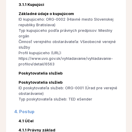
3.1.1 Kupujúci
Základné údaje o kupujúcom
ID kupujúceho: ORG-0002 (Hlavné mesto Slovenskej
republiky Bratislava)
Typ kupujúceho podľa právnych predpisov: Miestny
orgán
Činnosť verejného obstarávateľa: Všeobecné verejné
služby
Profil kupujúceho (URL):
https://www.uvo.gov.sk/vyhladavanie/vyhladavanie-
profilov/detail/6563
Poskytovatelia služieb
Poskytovatelia služieb
ID poskytovateľa služieb: ORG-0001 (Úrad pre verejné
obstarávanie)
Typ poskytovateľa služieb: TED eSender
4. Postup
4.1 Účel
4.1.1 Právny základ