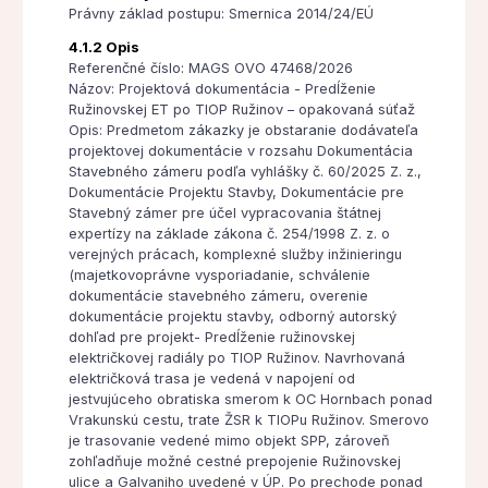
Právny základ postupu: Smernica 2014/24/EÚ
4.1.2 Opis
Referenčné číslo: MAGS OVO 47468/2026
Názov: Projektová dokumentácia - Predĺženie
Ružinovskej ET po TIOP Ružinov – opakovaná súťaž
Opis: Predmetom zákazky je obstaranie dodávateľa
projektovej dokumentácie v rozsahu Dokumentácia
Stavebného zámeru podľa vyhlášky č. 60/2025 Z. z.,
Dokumentácie Projektu Stavby, Dokumentácie pre
Stavebný zámer pre účel vypracovania štátnej
expertízy na základe zákona č. 254/1998 Z. z. o
verejných prácach, komplexné služby inžinieringu
(majetkovoprávne vysporiadanie, schválenie
dokumentácie stavebného zámeru, overenie
dokumentácie projektu stavby, odborný autorský
dohľad pre projekt- Predĺženie ružinovskej
električkovej radiály po TIOP Ružinov. Navrhovaná
električková trasa je vedená v napojení od
jestvujúceho obratiska smerom k OC Hornbach ponad
Vrakunskú cestu, trate ŽSR k TIOPu Ružinov. Smerovo
je trasovanie vedené mimo objekt SPP, zároveň
zohľadňuje možné cestné prepojenie Ružinovskej
ulice a Galvaniho uvedené v ÚP. Po prechode ponad