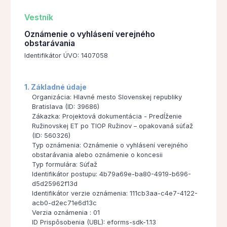
Vestník
Oznámenie o vyhlásení verejného
obstarávania
Identifikátor ÚVO: 1407058
1. Základné údaje
Organizácia: Hlavné mesto Slovenskej republiky
Bratislava (ID: 39686)
Zákazka: Projektová dokumentácia - Predĺženie
Ružinovskej ET po TIOP Ružinov – opakovaná súťaž
(ID: 560326)
Typ oznámenia: Oznámenie o vyhlásení verejného
obstarávania alebo oznámenie o koncesii
Typ formulára: Súťaž
Identifikátor postupu: 4b79a69e-ba80-4919-b696-
d5d25962f13d
Identifikátor verzie oznámenia: 111cb3aa-c4e7-4122-
acb0-d2ec71e6d13c
Verzia oznámenia : 01
ID Prispôsobenia (UBL): eforms-sdk-1.13