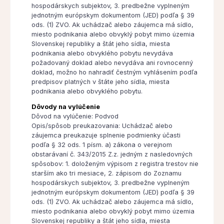
hospodárskych subjektov, 3. predbežne vyplneným
jednotným európskym dokumentom (JED) podľa § 39
ods. (1) ZVO. Ak uchádzač alebo záujemca má sídlo,
miesto podnikania alebo obvyklý pobyt mimo územia
Slovenskej republiky a štát jeho sídla, miesta
podnikania alebo obvyklého pobytu nevydáva
požadovaný doklad alebo nevydáva ani rovnocenný
doklad, možno ho nahradiť čestným vyhlásením podľa
predpisov platných v štáte jeho sídla, miesta
podnikania alebo obvyklého pobytu.
Dôvody na vylúčenie
Dôvod na vylúčenie: Podvod
Opis/spôsob preukazovania: Uchádzač alebo
záujemca preukazuje splnenie podmienky účasti
podľa § 32 ods. 1 písm. a) zákona o verejnom
obstarávaní č. 343/2015 Z.z. jedným z nasledovných
spôsobov: 1. doloženým výpisom z registra trestov nie
starším ako tri mesiace, 2. zápisom do Zoznamu
hospodárskych subjektov, 3. predbežne vyplneným
jednotným európskym dokumentom (JED) podľa § 39
ods. (1) ZVO. Ak uchádzač alebo záujemca má sídlo,
miesto podnikania alebo obvyklý pobyt mimo územia
Slovenskej republiky a štát jeho sídla, miesta