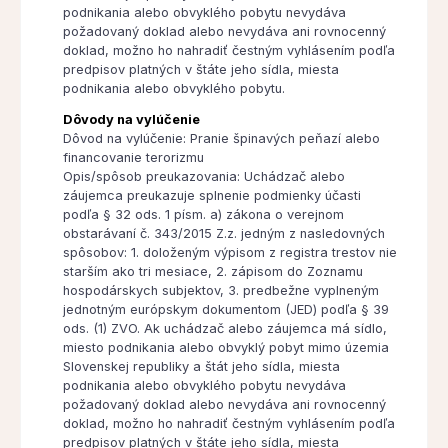
podnikania alebo obvyklého pobytu nevydáva
požadovaný doklad alebo nevydáva ani rovnocenný
doklad, možno ho nahradiť čestným vyhlásením podľa
predpisov platných v štáte jeho sídla, miesta
podnikania alebo obvyklého pobytu.
Dôvody na vylúčenie
Dôvod na vylúčenie: Pranie špinavých peňazí alebo
financovanie terorizmu
Opis/spôsob preukazovania: Uchádzač alebo
záujemca preukazuje splnenie podmienky účasti
podľa § 32 ods. 1 písm. a) zákona o verejnom
obstarávaní č. 343/2015 Z.z. jedným z nasledovných
spôsobov: 1. doloženým výpisom z registra trestov nie
starším ako tri mesiace, 2. zápisom do Zoznamu
hospodárskych subjektov, 3. predbežne vyplneným
jednotným európskym dokumentom (JED) podľa § 39
ods. (1) ZVO. Ak uchádzač alebo záujemca má sídlo,
miesto podnikania alebo obvyklý pobyt mimo územia
Slovenskej republiky a štát jeho sídla, miesta
podnikania alebo obvyklého pobytu nevydáva
požadovaný doklad alebo nevydáva ani rovnocenný
doklad, možno ho nahradiť čestným vyhlásením podľa
predpisov platných v štáte jeho sídla, miesta