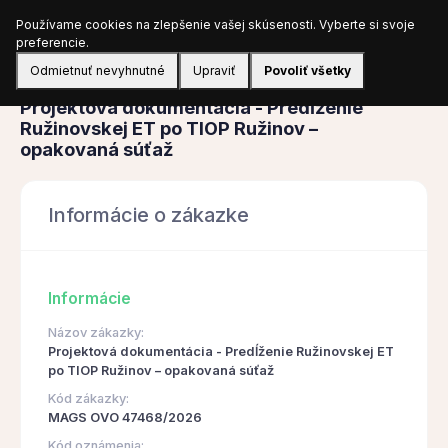
Používame cookies na zlepšenie vašej skúsenosti. Vyberte si svoje
Prihlásiť sa
preferencie.
Odmietnuť nevyhnutné
Upraviť
Povoliť všetky
Obstarávanie
Projektová dokumentácia - Predĺženie
Ružinovskej ET po TIOP Ružinov –
opakovaná súťaž
Informácie o zákazke
Informácie
Názov zákazky:
Projektová dokumentácia - Predĺženie Ružinovskej ET
po TIOP Ružinov – opakovaná súťaž
Kód zákazky:
MAGS OVO 47468/2026
Kód oznámenia: