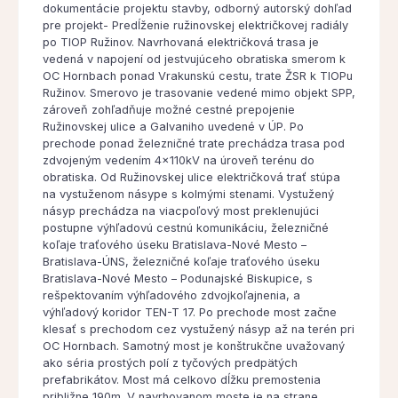
dokumentácie projektu stavby, odborný autorský dohľad
pre projekt- Predĺženie ružinovskej električkovej radiály
po TIOP Ružinov. Navrhovaná električková trasa je
vedená v napojení od jestvujúceho obratiska smerom k
OC Hornbach ponad Vrakunskú cestu, trate ŽSR k TIOPu
Ružinov. Smerovo je trasovanie vedené mimo objekt SPP,
zároveň zohľadňuje možné cestné prepojenie
Ružinovskej ulice a Galvaniho uvedené v ÚP. Po
prechode ponad železničné trate prechádza trasa pod
zdvojeným vedením 4x110kV na úroveň terénu do
obratiska. Od Ružinovskej ulice električková trať stúpa
na vystuženom násype s kolmými stenami. Vystužený
násyp prechádza na viacpoľový most preklenujúci
postupne výhľadovú cestnú komunikáciu, železničné
koľaje traťového úseku Bratislava-Nové Mesto –
Bratislava-ÚNS, železničné koľaje traťového úseku
Bratislava-Nové Mesto – Podunajské Biskupice, s
rešpektovaním výhľadového zdvojkoľajnenia, a
výhľadový koridor TEN-T 17. Po prechode most začne
klesať s prechodom cez vystužený násyp až na terén pri
OC Hornbach. Samotný most je konštrukčne uvažovaný
ako séria prostých polí z tyčových predpätých
prefabrikátov. Most má celkovo dĺžku premostenia
približne 190m. V navrhovanom moste je na strane