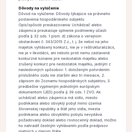
Dôvody na vylúčenie
Dôvod na vylúčenie: Dôvody týkajúce sa právneho
postavenia hospodárskeho subjektu
Opis/spôsob preukazovania: Uchádzač alebo
záujemca preukazuje splnenie podmienky účasti
podľa § 32 ods. 1 písm. d) zákona o verejnom
obstarávaní č. 343/2015 Z.z., t. j. že nebol na jeho
majetok vyhlásený konkurz, nie je v reštrukturalizácii,
nie je v likvidácii, ani nebolo proti nemu zastavené
konkurzné konanie pre nedostatok majetku alebo
zrušený konkurz pre nedostatok majetku, jedným z
nasledovných spôsobov: 1. doloženým potvrdením
príslušného súdu nie starším ako tri mesiace, 2.
zápisom do Zoznamu hospodárskych subjektov, 3.
predbežne vyplneným jednotným európskym
dokumentom (JED) podľa § 39 ods. 1 ZVO. Ak
uchádzač alebo záujemca má sídlo, miesto
podnikania alebo obvyklý pobyt mimo územia
Slovenskej republiky a štát jeho sídla, miesta
podnikania alebo obvyklého pobytu nevydáva
požadovaný doklad alebo rovnocenný doklad, možno
ho nahradiť čestným vyhlásením podľa predpisov
platných v danom štáte.