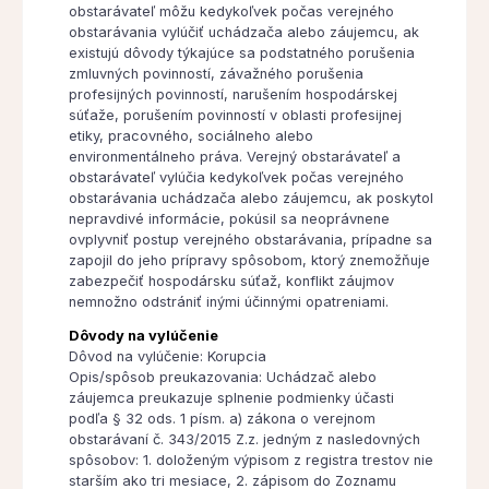
obstarávateľ môžu kedykoľvek počas verejného
obstarávania vylúčiť uchádzača alebo záujemcu, ak
existujú dôvody týkajúce sa podstatného porušenia
zmluvných povinností, závažného porušenia
profesijných povinností, narušením hospodárskej
súťaže, porušením povinností v oblasti profesijnej
etiky, pracovného, sociálneho alebo
environmentálneho práva. Verejný obstarávateľ a
obstarávateľ vylúčia kedykoľvek počas verejného
obstarávania uchádzača alebo záujemcu, ak poskytol
nepravdivé informácie, pokúsil sa neoprávnene
ovplyvniť postup verejného obstarávania, prípadne sa
zapojil do jeho prípravy spôsobom, ktorý znemožňuje
zabezpečiť hospodársku súťaž, konflikt záujmov
nemnožno odstrániť inými účinnými opatreniami.
Dôvody na vylúčenie
Dôvod na vylúčenie: Korupcia
Opis/spôsob preukazovania: Uchádzač alebo
záujemca preukazuje splnenie podmienky účasti
podľa § 32 ods. 1 písm. a) zákona o verejnom
obstarávaní č. 343/2015 Z.z. jedným z nasledovných
spôsobov: 1. doloženým výpisom z registra trestov nie
starším ako tri mesiace, 2. zápisom do Zoznamu