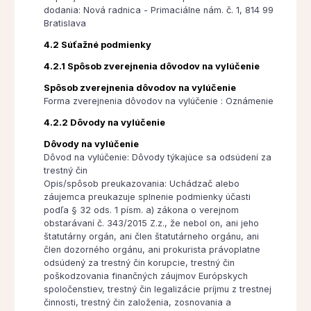
dodania: Nová radnica - Primaciálne nám. č. 1, 814 99
Bratislava
4.2 Súťažné podmienky
4.2.1 Spôsob zverejnenia dôvodov na vylúčenie
Spôsob zverejnenia dôvodov na vylúčenie
Forma zverejnenia dôvodov na vylúčenie : Oznámenie
4.2.2 Dôvody na vylúčenie
Dôvody na vylúčenie
Dôvod na vylúčenie: Dôvody týkajúce sa odsúdení za
trestný čin
Opis/spôsob preukazovania: Uchádzač alebo
záujemca preukazuje splnenie podmienky účasti
podľa § 32 ods. 1 písm. a) zákona o verejnom
obstarávaní č. 343/2015 Z.z., že nebol on, ani jeho
štatutárny orgán, ani člen štatutárneho orgánu, ani
člen dozorného orgánu, ani prokurista právoplatne
odsúdený za trestný čin korupcie, trestný čin
poškodzovania finančných záujmov Európskych
spoločenstiev, trestný čin legalizácie príjmu z trestnej
činnosti, trestný čin založenia, zosnovania a