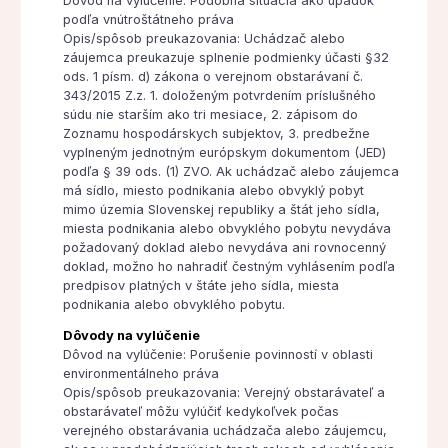
Dôvod na vylúčenie: Podobná situácia ako úpadok
podľa vnútroštátneho práva
Opis/spôsob preukazovania: Uchádzač alebo
záujemca preukazuje splnenie podmienky účasti §32
ods. 1 písm. d) zákona o verejnom obstarávaní č.
343/2015 Z.z. 1. doloženým potvrdením príslušného
súdu nie starším ako tri mesiace, 2. zápisom do
Zoznamu hospodárskych subjektov, 3. predbežne
vyplneným jednotným európskym dokumentom (JED)
podľa § 39 ods. (1) ZVO. Ak uchádzač alebo záujemca
má sídlo, miesto podnikania alebo obvyklý pobyt
mimo územia Slovenskej republiky a štát jeho sídla,
miesta podnikania alebo obvyklého pobytu nevydáva
požadovaný doklad alebo nevydáva ani rovnocenný
doklad, možno ho nahradiť čestným vyhlásením podľa
predpisov platných v štáte jeho sídla, miesta
podnikania alebo obvyklého pobytu.
Dôvody na vylúčenie
Dôvod na vylúčenie: Porušenie povinností v oblasti
environmentálneho práva
Opis/spôsob preukazovania: Verejný obstarávateľ a
obstarávateľ môžu vylúčiť kedykoľvek počas
verejného obstarávania uchádzača alebo záujemcu,