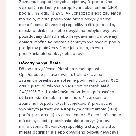
Zoznamu hospodárskych subjektov, 3. predbežne
vyplneným jednotným európskym dokumentom (JED)
podľa § 39 ods. (1) ZVO. Ak uchádzač alebo záujemca
má sídlo, miesto podnikania alebo obvyklý pobyt
mimo územia Slovenskej republiky a štát jeho sídla,
miesta podnikania alebo obvyklého pobytu nevydáva
požadovaný doklad alebo nevydáva ani rovnocenný
doklad, možno ho nahradiť čestným vyhlásením podľa
predpisov platných v štáte jeho sídla, miesta
podnikania alebo obvyklého pobytu.
Dôvody na vylúčenie
Dôvod na vylúčenie: Platobná neschopnosť
Opis/spôsob preukazovania: Uchádzač alebo
záujemca preukazuje splnenie podmienky účasti §32
ods. 1 písm. d) zákona o verejnom obstarávaní č.
343/2015 Z.z. 1. doloženým potvrdením príslušného
súdu nie starším ako tri mesiace, 2. zápisom do
Zoznamu hospodárskych subjektov, 3. predbežne
vyplneným jednotným európskym dokumentom (JED)
podľa § 39 ods. (1) ZVO. Ak uchádzač alebo záujemca
má sídlo, miesto podnikania alebo obvyklý pobyt
mimo územia Slovenskej republiky a štát jeho sídla,
miesta podnikania alebo obvyklého pobytu nevydáva