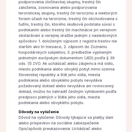
podporovania zločineckej skupiny, trestný čin
založenia, zosnovania alebo podporovania
teroristickej skupiny, trestný čin terorizmu a niektorých
foriem účasti na terorizme, trestný čin obchodovania s
ľuďmi, trestný čin, ktorého skutková podstata súvisí s
podnikaním alebo trestný čin machinácie pri verejnom
obstarávaní a verejnej dražbe jedným z nasledovných
spôsobov: 1. doloženým výpisom z registra trestov nie
starším ako tri mesiace, 2. zápisom do Zoznamu
hospodárskych subjektov, 3. predbežne vyplneným
jednotným európskym dokumentom (JED) podľa § 39
ods. (1) ZVO. Ak uchádzač alebo záujemca má sídlo,
miesto podnikania alebo obvyklý pobyt mimo územia
Slovenskej republiky a štát jeho sídla, miesta
podnikania alebo obvyklého pobytu nevydáva
požadovaný doklad alebo nevydáva ani rovnocenný
doklad, možno ho nahradiť čestným vyhlásením podľa
predpisov platných v štáte jeho sídla, miesta
podnikania alebo obvyklého pobytu.
Dôvody na vylúčenie
Dôvod na vylúčenie: Dôvody týkajúce sa platby daní
alebo príspevkov na sociálne zabezpečenie
Opis/spôsob preukazovania: Uchádzač alebo