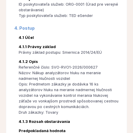
ID poskytovateľa služieb: ORG-0001 (Úrad pre verejné
obstarávanie)
Typ poskytovateľa služieb: TED eSender
4. Postup
4.1 Účel
4.1.1 Právny základ
Právny základ postupu: Smernica 2014/24/EÚ
4.1.2 Opis
Referenčné číslo: SVO-RVO1-2026/000627
Názov: Nákup analyzátorov hluku na meranie
nadmernej hlučnosti vozidiel
Opis: Predmetom zákazky je dodávka 16 ks
analyzátorov hluku na meranie nadmernej hlučnosti
vozidiel na vykonávanie kontrol merania hlukovej
záťaže vo vonkajšom prostredí spôsobovanej cestnou
dopravou po cestných komunikáciách.
Druh zákazky: Tovary
4.1.3 Rozsah obstarávania
Predpokladaná hodnota