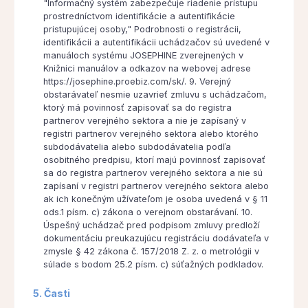
"Informačný systém zabezpečuje riadenie prístupu
prostredníctvom identifikácie a autentifikácie
pristupujúcej osoby," Podrobnosti o registrácii,
identifikácii a autentifikácii uchádzačov sú uvedené v
manuáloch systému JOSEPHINE zverejnených v
Knižnici manuálov a odkazov na webovej adrese
https://josephine.proebiz.com/sk/. 9. Verejný
obstarávateľ nesmie uzavrieť zmluvu s uchádzačom,
ktorý má povinnosť zapisovať sa do registra
partnerov verejného sektora a nie je zapísaný v
registri partnerov verejného sektora alebo ktorého
subdodávatelia alebo subdodávatelia podľa
osobitného predpisu, ktorí majú povinnosť zapisovať
sa do registra partnerov verejného sektora a nie sú
zapísaní v registri partnerov verejného sektora alebo
ak ich konečným užívateľom je osoba uvedená v § 11
ods.1 písm. c) zákona o verejnom obstarávaní. 10.
Úspešný uchádzač pred podpisom zmluvy predloží
dokumentáciu preukazujúcu registráciu dodávateľa v
zmysle § 42 zákona č. 157/2018 Z. z. o metrológii v
súlade s bodom 25.2 písm. c) súťažných podkladov.
5. Časti