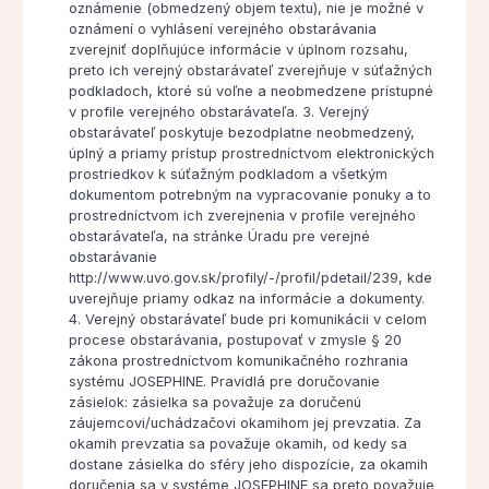
oznámenie (obmedzený objem textu), nie je možné v
oznámení o vyhlásení verejného obstarávania
zverejniť doplňujúce informácie v úplnom rozsahu,
preto ich verejný obstarávateľ zverejňuje v súťažných
podkladoch, ktoré sú voľne a neobmedzene prístupné
v profile verejného obstarávateľa. 3. Verejný
obstarávateľ poskytuje bezodplatne neobmedzený,
úplný a priamy prístup prostredníctvom elektronických
prostriedkov k súťažným podkladom a všetkým
dokumentom potrebným na vypracovanie ponuky a to
prostredníctvom ich zverejnenia v profile verejného
obstarávateľa, na stránke Úradu pre verejné
obstarávanie
http://www.uvo.gov.sk/profily/-/profil/pdetail/239, kde
uverejňuje priamy odkaz na informácie a dokumenty.
4. Verejný obstarávateľ bude pri komunikácii v celom
procese obstarávania, postupovať v zmysle § 20
zákona prostredníctvom komunikačného rozhrania
systému JOSEPHINE. Pravidlá pre doručovanie
zásielok: zásielka sa považuje za doručenú
záujemcovi/uchádzačovi okamihom jej prevzatia. Za
okamih prevzatia sa považuje okamih, od kedy sa
dostane zásielka do sféry jeho dispozície, za okamih
doručenia sa v systéme JOSEPHINE sa preto považuje