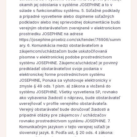
okamih jej odoslania v systéme JOSEPHINE a to v
súlade s funkcionalitou systému. 5. Súťažné podklady
a prípadné vysvetlenie alebo doplnenie súťažných
podkladov alebo inej sprievodnej dokumentácie budú
verejným obstarávateľom zverejnené v elektronickom
prostriedku JOSEPHINE na adrese
https://josephine.proebiz.com/sk/tender/76906/summ
ary. 6. Komunikácia medzi obstarávateľom a
záujemcom/uchádzačom bude uskutočňovaná
písomne v elektronickej podobe prostredníctvom
systému JOSEPHINE. Záujemca/uchádzač je povinný
predkladať obstarávateľovi svoje podania v
elektronickej forme prostredníctvom systému
JOSEPHINE, Ponuka sa vyhotovuje elektronicky v
zmysle § 49 ods. 1 písm. a) zákona a vložená do
systému JOSEPHINE. Všetky vysvetlenia SP, rovnako
ako vybavenia žiadostí o nápravu, bude obstarávateľ
uverejňovať v profile verejného obstarávateľa.
Verejný obstarávateľ bude doručovať žiadosti a
prípadné otázky pre záujemcov / uchádzačov
rovnako prostredníctvom systému JOSEPHINE. 7.
Komunikačným jazykom v tejto verejnej súťaži je
slovenský jazyk. 8. Podľa ust, § 20 ods. 4 zákona: