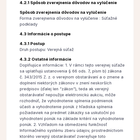
4.2.1 Spôsob zverejnenia dôvodov na vylúčenie
Spôsob zverejnenia dôvodov na vylúčenie
Forma zverejnenia dôvodov na vylúčenie : Súťažné
podklady
4.3 Informácie o postupe
4.3.1 Postup
Druh postupu: Verejná súťaž
4.3.2 Ostatné informácie
Doplňujúce informácie: 1. V rámci tejto verejnej súťaže
sa uplatňujú ustanovenia § 66 ods. 7, písm b) zákona
č. 343/2015 Z. z. o verejnom obstarávaní a o zmene a
doplnení niektorých zákonov v znení neskorších
predpisov (ďalej len "zákon"), teda ak verejný
obstarávateľ nepoužije elektronickú aukciu, môže
rozhodnúť, že vyhodnotenie splnenia podmienok
účasti a vyhodnotenie ponúk z hľadiska splnenia
požiadaviek na predmet zákazky sa uskutoční po
vyhodnotení ponúk na základe kritérií na vyhodnotenie
ponúk. 2. Vzhľadom na obmedzenú funkčnosť
Informačného systému zberu údajov, prostredníctvom
ktorého verejný obstarávateľ zverejňuje toto