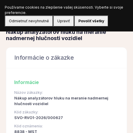
Používame cookies na zlepšenie vašej skúsenosti. Vyberte si svoje
Prihlásiť sa
preferencie.
Odmietnuť nevyhnutné
Upraviť
Povoliť všetky
Obstarávanie
Nákup analyzátorov hluku na meranie
nadmernej hlučnosti vozidiel
Informácie o zákazke
Informácie
Názov zákazky:
Nákup analyzátorov hluku na meranie nadmernej
hlučnosti vozidiel
Kód zákazky:
SVO-RVO1-2026/000627
Kód oznámenia:
8838 - MST