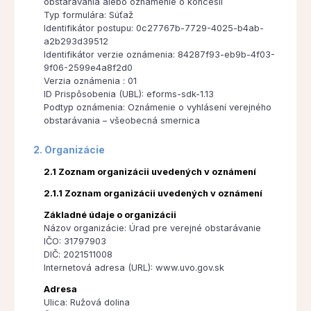
obstarávania alebo oznámenie o koncesii
Typ formulára: Súťaž
Identifikátor postupu: 0c27767b-7729-4025-b4ab-
a2b293d39512
Identifikátor verzie oznámenia: 84287f93-eb9b-4f03-
9f06-2599e4a8f2d0
Verzia oznámenia : 01
ID Prispôsobenia (UBL): eforms-sdk-1.13
Podtyp oznámenia: Oznámenie o vyhlásení verejného
obstarávania – všeobecná smernica
2. Organizácie
2.1 Zoznam organizácii uvedených v oznámení
2.1.1 Zoznam organizácii uvedených v oznámení
Základné údaje o organizácii
Názov organizácie: Úrad pre verejné obstarávanie
IČO: 31797903
DIČ: 2021511008
Internetová adresa (URL): www.uvo.gov.sk
Adresa
Ulica: Ružová dolina