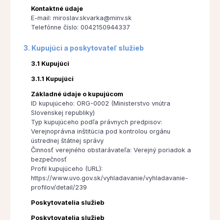
Kontaktné údaje
E-mail: miroslav.skvarka@minv.sk
Telefónne číslo: 0042150944337
3. Kupujúci a poskytovateľ služieb
3.1 Kupujúci
3.1.1 Kupujúci
Základné údaje o kupujúcom
ID kupujúceho: ORG-0002 (Ministerstvo vnútra
Slovenskej republiky)
Typ kupujúceho podľa právnych predpisov:
Verejnoprávna inštitúcia pod kontrolou orgánu
ústrednej štátnej správy
Činnosť verejného obstarávateľa: Verejný poriadok a
bezpečnosť
Profil kupujúceho (URL):
https://www.uvo.gov.sk/vyhladavanie/vyhladavanie-
profilov/detail/239
Poskytovatelia služieb
Poskytovatelia služieb