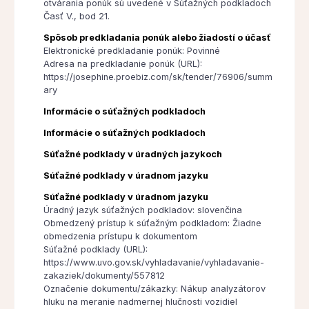
otvárania ponúk sú uvedené v Súťažných podkladoch
Časť V., bod 21.
Spôsob predkladania ponúk alebo žiadostí o účasť
Elektronické predkladanie ponúk: Povinné
Adresa na predkladanie ponúk (URL):
https://josephine.proebiz.com/sk/tender/76906/summ
ary
Informácie o súťažných podkladoch
Informácie o súťažných podkladoch
Súťažné podklady v úradných jazykoch
Súťažné podklady v úradnom jazyku
Súťažné podklady v úradnom jazyku
Úradný jazyk súťažných podkladov: slovenčina
Obmedzený prístup k súťažným podkladom: Žiadne
obmedzenia prístupu k dokumentom
Súťažné podklady (URL):
https://www.uvo.gov.sk/vyhladavanie/vyhladavanie-
zakaziek/dokumenty/557812
Označenie dokumentu/zákazky: Nákup analyzátorov
hluku na meranie nadmernej hlučnosti vozidiel