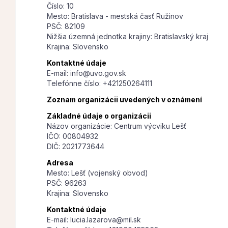
Číslo: 10
Mesto: Bratislava - mestská časť Ružinov
PSČ: 82109
Nižšia územná jednotka krajiny: Bratislavský kraj
Krajina: Slovensko
Kontaktné údaje
E-mail: info@uvo.gov.sk
Telefónne číslo: +421250264111
Zoznam organizácii uvedených v oznámení
Základné údaje o organizácii
Názov organizácie: Centrum výcviku Lešť
IČO: 00804932
DIČ: 2021773644
Adresa
Mesto: Lešť (vojenský obvod)
PSČ: 96263
Krajina: Slovensko
Kontaktné údaje
E-mail: lucia.lazarova@mil.sk