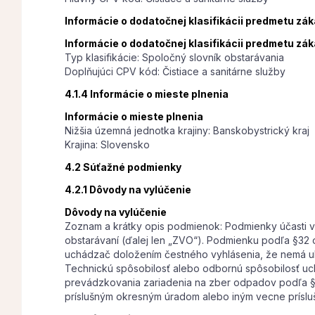
Informácie o dodatočnej klasifikácii predmetu zá
Informácie o dodatočnej klasifikácii predmetu zá
Typ klasifikácie: Spoločný slovník obstarávania
Doplňujúci CPV kód: Čistiace a sanitárne služby
4.1.4 Informácie o mieste plnenia
Informácie o mieste plnenia
Nižšia územná jednotka krajiny: Banskobystrický kraj
Krajina: Slovensko
4.2 Súťažné podmienky
4.2.1 Dôvody na vylúčenie
Dôvody na vylúčenie
Zoznam a krátky opis podmienok: Podmienky účasti vo
obstarávaní (ďalej len „ZVO“). Podmienku podľa §32 o
uchádzač doložením čestného vyhlásenia, že nemá ulo
Technickú spôsobilosť alebo odbornú spôsobilosť uc
prevádzkovania zariadenia na zber odpadov podľa § 
príslušným okresným úradom alebo iným vecne prísl