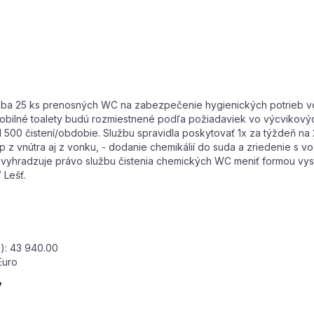
ržba 25 ks prenosných WC na zabezpečenie hygienických potrieb v
bilné toalety budú rozmiestnené podľa požiadaviek vo výcvikových
00 čistení/obdobie. Službu spravidla poskytovať 1x za týždeň na 2
 z vnútra aj z vonku, - dodanie chemikálií do suda a zriedenie s vo
 si vyhradzuje právo službu čistenia chemických WC meniť formou 
 Lešť.
): 43 940.00
Euro
y