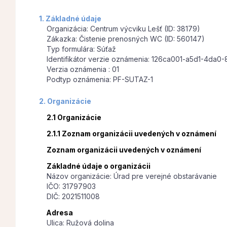
1. Základné údaje
Organizácia: Centrum výcviku Lešť (ID: 38179)
Zákazka: Čistenie prenosných WC (ID: 560147)
Typ formulára: Súťaž
Identifikátor verzie oznámenia: 126ca001-a5d1-4da
Verzia oznámenia : 01
Podtyp oznámenia: PF-SUTAZ-1
2. Organizácie
2.1 Organizácie
2.1.1 Zoznam organizácii uvedených v oznámení
Zoznam organizácii uvedených v oznámení
Základné údaje o organizácii
Názov organizácie: Úrad pre verejné obstarávanie
IČO: 31797903
DIČ: 2021511008
Adresa
Ulica: Ružová dolina