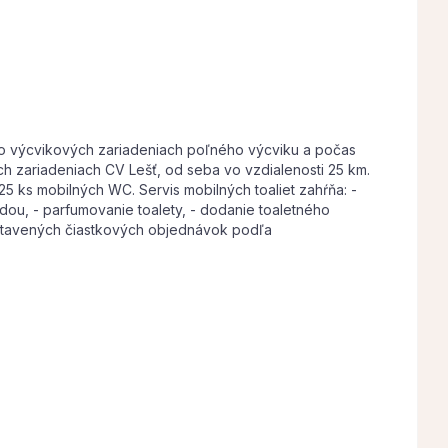
o výcvikových zariadeniach poľného výcviku a počas
 zariadeniach CV Lešť, od seba vo vzdialenosti 25 km.
5 ks mobilných WC. Servis mobilných toaliet zahŕňa: -
dou, - parfumovanie toalety, - dodanie toaletného
vystavených čiastkových objednávok podľa