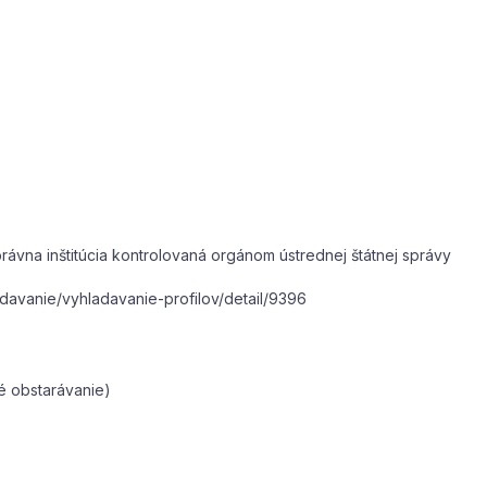
vna inštitúcia kontrolovaná orgánom ústrednej štátnej správy
adavanie/vyhladavanie-profilov/detail/9396
é obstarávanie)