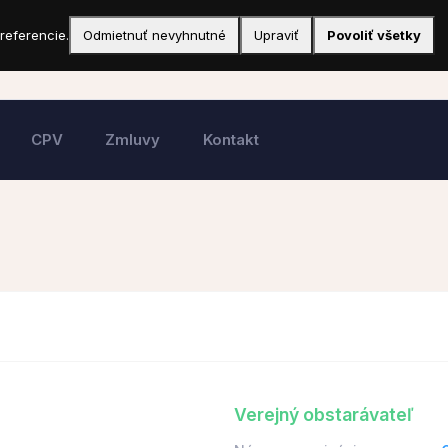
referencie.
Odmietnuť nevyhnutné
Upraviť
Povoliť všetky
CPV
Zmluvy
Kontakt
Verejný obstarávateľ