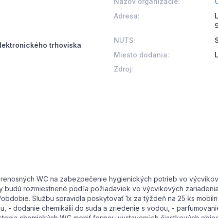
Názov organizácie:
Adresa:
NUTS:
lektronického trhoviska
Miesto dodania:
Zdroj:
prenosných WC na zabezpečenie hygienických potrieb vo výcvikov
y budú rozmiestnené podľa požiadaviek vo výcvikových zariadeniac
obdobie. Službu spravidla poskytovať 1x za týždeň na 25 ks mobiln
u, - dodanie chemikálií do suda a zriedenie s vodou, - parfumovanie
 čistenia chemických WC meniť formou vystavených čiastkových ob