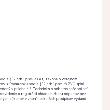
odľa §32 ods.1 písm. e) a f) zákona o verejnom
rov. • Podmienku podľa §32 ods.1 písm. f) ZVO splní
dený v prílohe č.2. Technická a odborná spôsobilosť:
potvrdenie o registrácii ohľadom zberu odpadov bez
torých zákonov v znení neskorších predpisov vydané