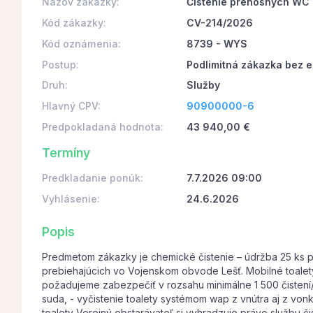
Názov zákazky:
Čistenie prenosných WC
Kód zákazky:
CV-214/2026
Kód oznámenia:
8739 - WYS
Postup:
Podlimitná zákazka bez e
Druh:
Služby
Hlavný CPV:
90900000-6
Predpokladaná hodnota:
43 940,00 €
Termíny
Predkladanie ponúk:
7.7.2026 09:00
Vyhlásenie:
24.6.2026
Popis
Predmetom zákazky je chemické čistenie – údržba 25 ks 
prebiehajúcich vo Vojenskom obvode Lešť. Mobilné toalet
požadujeme zabezpečiť v rozsahu minimálne 1 500 čistení/
suda, - vyčistenie toalety systémom wap z vnútra aj z vonk
toalety Verejný obstarávateľ si vyhradzuje právo službu