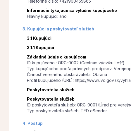
Telefónne číslo: +421960455865
Informácie týkajúce sa výlučne kupujúceho
Hlavný kupujúci: áno
3. Kupujúci a poskytovateľ služieb
3.1 Kupujúci
3.1.1 Kupujúci
Základné údaje o kupujúcom
ID kupujúceho : ORG-0002 (Centrum výcviku Lešť)
Typ kupujúceho podľa právnych predpisov: Verejnoprá
Činnosť verejného obstarávateľa: Obrana
Profil kupujúceho (URL): https://www.uvo.gov.sk/vyhl
Poskytovatelia služieb
Poskytovatelia služieb
ID poskytovateľa služieb: ORG-0001 (Úrad pre verejn
Typ poskytovateľa služieb: TED eSender
4. Postup