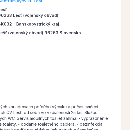
Centrum výcviku Lešť
Lešť
96263 Lešť (vojenský obvod)
SK032 - Banskobystrický kraj
Lešť (vojenský obvod) 96263 Slovensko
ých zariadeniach poľného výcviku a počas cvičení
h CV Lešť, od seba vo vzdialenosti 25 km. Službu
ých WC. Servis mobilných toaliet zahŕňa: - vyprázdnenie
 toalety, - dodanie toaletného papiera, - dezinfekcia
jednávok podľa prevádzkových potrieb a finančných