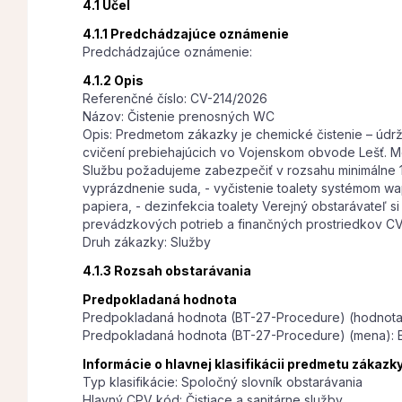
4.1 Účel
4.1.1 Predchádzajúce oznámenie
Predchádzajúce oznámenie:
4.1.2 Opis
Referenčné číslo: CV-214/2026
Názov: Čistenie prenosných WC
Opis: Predmetom zákazky je chemické čistenie – úd
cvičení prebiehajúcich vo Vojenskom obvode Lešť. Mo
Službu požadujeme zabezpečiť v rozsahu minimálne 1 5
vyprázdnenie suda, - vyčistenie toalety systémom wap
papiera, - dezinfekcia toalety Verejný obstarávateľ
prevádzkových potrieb a finančných prostriedkov CV
Druh zákazky: Služby
4.1.3 Rozsah obstarávania
Predpokladaná hodnota
Predpokladaná hodnota (BT-27-Procedure) (hodnota
Predpokladaná hodnota (BT-27-Procedure) (mena): 
Informácie o hlavnej klasifikácii predmetu zákazk
Typ klasifikácie: Spoločný slovník obstarávania
Hlavný CPV kód: Čistiace a sanitárne služby