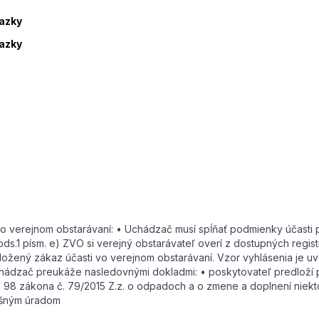
kazky
kazky
 verejnom obstarávaní: • Uchádzač musí spĺňať podmienky účasti p
ds.1 písm. e) ZVO si verejný obstarávateľ overí z dostupných regist
žený zákaz účasti vo verejnom obstarávaní. Vzor vyhlásenia je uve
hádzač preukáže nasledovnými dokladmi: • poskytovateľ predloží 
98 zákona č. 79/2015 Z.z. o odpadoch a o zmene a doplnení niek
ušným úradom