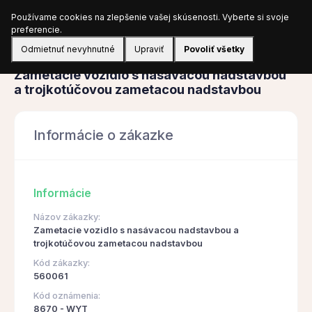
Používame cookies na zlepšenie vašej skúsenosti. Vyberte si svoje
Prihlásiť sa
preferencie.
Odmietnuť nevyhnutné
Upraviť
Povoliť všetky
Obstarávanie
Zametacie vozidlo s nasávacou nadstavbou
a trojkotúčovou zametacou nadstavbou
Informácie o zákazke
Informácie
Názov zákazky:
Zametacie vozidlo s nasávacou nadstavbou a
trojkotúčovou zametacou nadstavbou
Kód zákazky:
560061
Kód oznámenia:
8670 - WYT