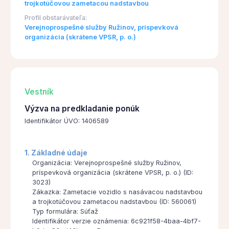
trojkotúčovou zametacou nadstavbou
Profil obstarávateľa:
Verejnoprospešné služby Ružinov, príspevková
organizácia (skrátene VPSR, p. o.)
Vestník
Výzva na predkladanie ponúk
Identifikátor ÚVO: 1406589
1. Základné údaje
Organizácia: Verejnoprospešné služby Ružinov,
príspevková organizácia (skrátene VPSR, p. o.) (ID:
3023)
Zákazka: Zametacie vozidlo s nasávacou nadstavbou
a trojkotúčovou zametacou nadstavbou (ID: 560061)
Typ formulára: Súťaž
Identifikátor verzie oznámenia: 6c921f58-4baa-4bf7-