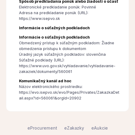
Spôsob predkladania ponúk alebo žiadostí o účasť
Elektronické predkladanie ponúk: Povinné
Adresa na predkladanie ponúk (URL):
https://www.isepvo.sk
Informácie o súťažných podkladoch
Informácie o súťažných podkladoch
Obmedzený prístup k súťažným podkladom: Žiadne
obmedzenia prístupu k dokumentom
Úradný jazyk súťažných podkladov: slovenčina
Súťažné podklady (URL):
https://www.uvo.gov.sk/vyhladavanie/vyhladavanie-
zakaziek/dokumenty/560061
Komunikačný kanál ad hoc
Názov elektronického prostriedku:
https://evo.isepvo.sk/evo/Pages/Privates/ZakazkaDet
ail.aspx?id=560061&orgId=20902
eProcurement
eZakazky
eAukcie