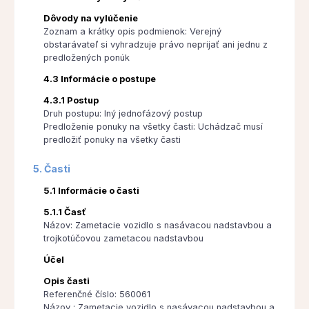
Dôvody na vylúčenie
Zoznam a krátky opis podmienok: Verejný
obstarávateľ si vyhradzuje právo neprijať ani jednu z
predložených ponúk
4.3 Informácie o postupe
4.3.1 Postup
Druh postupu: Iný jednofázový postup
Predloženie ponuky na všetky časti: Uchádzač musí
predložiť ponuky na všetky časti
5. Časti
5.1 Informácie o časti
5.1.1 Časť
Názov: Zametacie vozidlo s nasávacou nadstavbou a
trojkotúčovou zametacou nadstavbou
Účel
Opis časti
Referenčné číslo: 560061
Názov : Zametacie vozidlo s nasávacou nadstavbou a