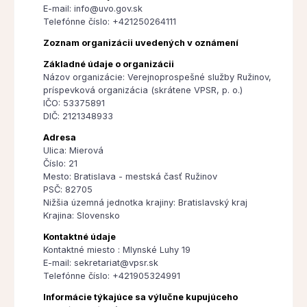
E-mail: info@uvo.gov.sk
Telefónne číslo: +421250264111
Zoznam organizácii uvedených v oznámení
Základné údaje o organizácii
Názov organizácie: Verejnoprospešné služby Ružinov,
príspevková organizácia (skrátene VPSR, p. o.)
IČO: 53375891
DIČ: 2121348933
Adresa
Ulica: Mierová
Číslo: 21
Mesto: Bratislava - mestská časť Ružinov
PSČ: 82705
Nižšia územná jednotka krajiny: Bratislavský kraj
Krajina: Slovensko
Kontaktné údaje
Kontaktné miesto : Mlynské Luhy 19
E-mail: sekretariat@vpsr.sk
Telefónne číslo: +421905324991
Informácie týkajúce sa výlučne kupujúceho