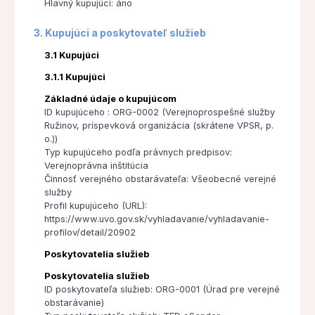
Hlavný kupujúci: áno
3. Kupujúci a poskytovateľ služieb
3.1 Kupujúci
3.1.1 Kupujúci
Základné údaje o kupujúcom
ID kupujúceho : ORG-0002 (Verejnoprospešné služby
Ružinov, príspevková organizácia (skrátene VPSR, p.
o.))
Typ kupujúceho podľa právnych predpisov:
Verejnoprávna inštitúcia
Činnosť verejného obstarávateľa: Všeobecné verejné
služby
Profil kupujúceho (URL):
https://www.uvo.gov.sk/vyhladavanie/vyhladavanie-
profilov/detail/20902
Poskytovatelia služieb
Poskytovatelia služieb
ID poskytovateľa služieb: ORG-0001 (Úrad pre verejné
obstarávanie)