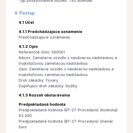
Typ poskytovateľa služieb: TED eSender
4. Postup
4.1 Účel
4.1.1 Predchádzajúce oznámenie
Predchádzajúce oznámenie:
4.1.2 Opis
Referenčné číslo: 560061
Názov: Zametacie vozidlo s nasávacou nadstavbou a
trojkotúčovou zametacou nadstavbou
Opis: Zametacie vozidlo s nasávacou nadstavbou a
trojkotúčovou zametacou nadstavbou
Druh zákazky: Tovary
Doplňujúci druh zákazky: Služby
4.1.3 Rozsah obstarávania
Predpokladaná hodnota
Predpokladaná hodnota (BT-27-Procedure) (hodnota):
63 000
Predpokladaná hodnota (BT-27-Procedure) (mena):
Euro