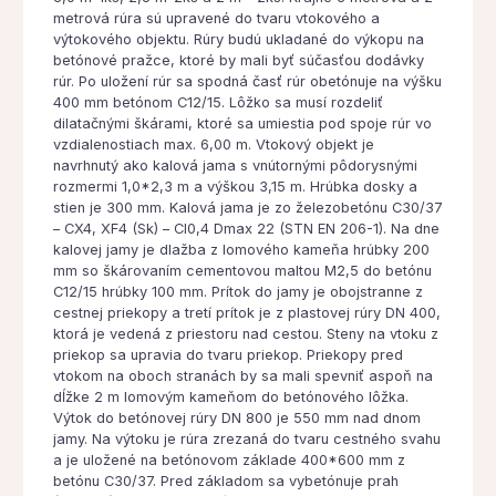
metrová rúra sú upravené do tvaru vtokového a
výtokového objektu. Rúry budú ukladané do výkopu na
betónové pražce, ktoré by mali byť súčasťou dodávky
rúr. Po uložení rúr sa spodná časť rúr obetónuje na výšku
400 mm betónom C12/15. Lôžko sa musí rozdeliť
dilatačnými škárami, ktoré sa umiestia pod spoje rúr vo
vzdialenostiach max. 6,00 m. Vtokový objekt je
navrhnutý ako kalová jama s vnútornými pôdorysnými
rozmermi 1,0*2,3 m a výškou 3,15 m. Hrúbka dosky a
stien je 300 mm. Kalová jama je zo železobetónu C30/37
– CX4, XF4 (Sk) – Cl0,4 Dmax 22 (STN EN 206-1). Na dne
kalovej jamy je dlažba z lomového kameňa hrúbky 200
mm so škárovaním cementovou maltou M2,5 do betónu
C12/15 hrúbky 100 mm. Prítok do jamy je obojstranne z
cestnej priekopy a tretí prítok je z plastovej rúry DN 400,
ktorá je vedená z priestoru nad cestou. Steny na vtoku z
priekop sa upravia do tvaru priekop. Priekopy pred
vtokom na oboch stranách by sa mali spevniť aspoň na
dĺžke 2 m lomovým kameňom do betónového lôžka.
Výtok do betónovej rúry DN 800 je 550 mm nad dnom
jamy. Na výtoku je rúra zrezaná do tvaru cestného svahu
a je uložené na betónovom základe 400*600 mm z
betónu C30/37. Pred základom sa vybetónuje prah