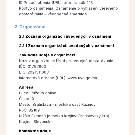
ID Prispôsobenia (UBL): eforms-sdk-1.13
Podtyp oznámenia: Oznámenie o vyhlásení verejného
obstarávania – všeobecná smernica
2. Organizácie
2.1 Zoznam organizácii uvedených v oznámení
2.1.1 Zoznam organizácii uvedených v oznámení
Základné údaje o organizácii
Názov organizácie: Úrad pre verejné obstarávanie
IČO: 31797903
DIČ: 2021511008
Internetová adresa (URL): www.uvo.gov.sk
Adresa
Ulica: Ružová dolina
Číslo: 10
Mesto: Bratislava - mestská časť Ružinov
PSČ: 82109
Nižšia územná jednotka krajiny: Bratislavský kraj
Krajina: Slovensko
Kontaktné údaje