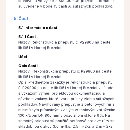
stanovená vo výške 2 500,00 EUR (bližšie informácie
sú uvedené v bode 15 časti A. súťažných podkladov).
5. Časti
5.1 Informácie o časti
5.1.1 Časť
Názov: Rekonštrukcia priepustu č. P29800 na ceste
III/1951 v Hornej Breznici
Účel
Opis časti
Názov : Rekonštrukcia priepustu č. P29800 na ceste
III/1951 v Hornej Breznici
Opis: Predmetom zákazky je rekonštrukcia priepustu
č. P29800 na ceste III/1951 v Hornej Breznici v súlade
s výkazom výmer, projektovou dokumentáciou a
návrhom zmluvy, ktoré tvoria prílohy týchto súťažných
podkladov. Navrhovaný priepust je z betónových rúr s
minimálnym prípustným zvislým vrcholovým zaťažením
100 kN/bm DN 800 mm v pozdĺžnom sklone 6%. Na
samotný priepust sú použité betónové hrdlové rúry so
skladobnou dĺžkou 3,0 m-1ks, 2,5 m-2ks a 2 m – 2ks.