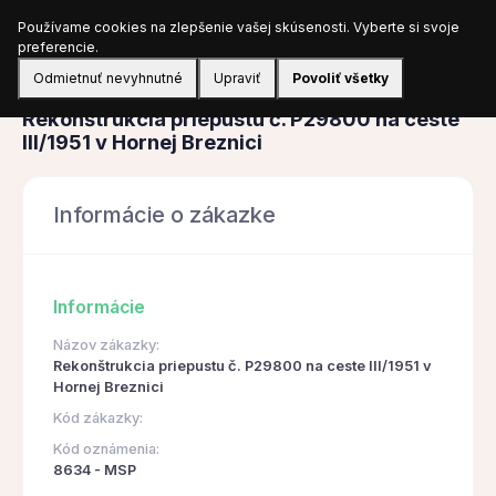
Používame cookies na zlepšenie vašej skúsenosti. Vyberte si svoje
Prihlásiť sa
preferencie.
Odmietnuť nevyhnutné
Upraviť
Povoliť všetky
Obstarávanie
Rekonštrukcia priepustu č. P29800 na ceste
III/1951 v Hornej Breznici
Informácie o zákazke
Informácie
Názov zákazky:
Rekonštrukcia priepustu č. P29800 na ceste III/1951 v
Hornej Breznici
Kód zákazky:
Kód oznámenia:
8634 - MSP