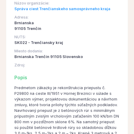
Názov organizácie:
Správa ciest Trenčianskeho samosprávneho kraja
Adresa:
Brnianska
91105 Trenčín
NUTS:
SK022 - Trenčiansky kraj
Miesto dodania:
Brnianska Trenčín 91105 Slovensko
Zdroj:
Popis
Predmetom zákazky je rekonštrukcia priepustu č.
P29800 na ceste III/1951 v Hornej Breznici v súlade s
výkazom výmer, projektovou dokumentáciou a návrhom
zmluvy, ktoré tvoria prílohy týchto súťažných podkladov.
Navrhovaný priepust je z betónových rúr s minimálnym
prípustným zvislým vrcholovým zaťažením 100 kN/bm DN
800 mm v pozdĺžnom sklone 6%. Na samotný priepust
sú použité betónové hrdlové rúry so skladobnou dĺžkou
3,0 m-1ks, 2,5 m-2ks a 2 m – 2ks. Krajné 3 metrová a 2