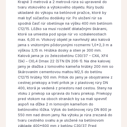
Krajné 3 metrová a 2 metrová rúra sú upravené do
tvaru vtokového a výtokového objektu. Rúry budú
ukladané do výkopu na betónové pražce, ktoré by
mali byť súčasťou dodávky rúr. Po uložení rúr sa
spodná časť rúr obetónuje na výšku 400 mm betónom
C12/15. Lôžko sa musí rozdeliť dilatačnými škárami,
ktoré sa umiestia pod spoje rúr vo vzdialenostiach
max. 6,00 m. Vtokový objekt je navrhnutý ako kalová
jama s vnútornými pôdorysnými rozmermi 1,0*2,3 m a
výškou 3,15 m. Hrúbka dosky a stien je 300 mm.
Kalová jama je zo železobetónu C30/37 – CX4, XF4
(Sk) – Cl0,4 Dmax 22 (STN EN 206-1). Na dne kalovej
jamy je dlažba z lomového kameňa hrúbky 200 mm so
škárovaním cementovou maltou M2,5 do betónu
C12/15 hrúbky 100 mm. Prítok do jamy je obojstranne z
cestnej priekopy a tretí prítok je z plastovej rúry DN
400, ktorá je vedená z priestoru nad cestou. Steny na
vtoku z priekop sa upravia do tvaru priekop. Priekopy
pred vtokom na oboch stranách by sa mali spevniť
aspoň na dĺžke 2 m lomovým kameňom do
betónového lôžka. Výtok do betónovej rúry DN 800 je
550 mm nad dnom jamy. Na výtoku je rúra zrezaná do
tvaru cestného svahu a je uložené na betónovom
základe 400*600 mm z betónu C30/37. Pred