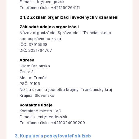
E-mail: info@uvo.gov.sk
Telefónne číslo: +421250264111
2.1.2 Zoznam organizácii uvedených v oznámení
Základné údaje o organizácii
Názov organizácie: Správa ciest Trenčianskeho
samosprávneho kraja
IČO: 37915568
DIČ: 2021764767
Adresa
Ulica: Brnianska
Číslo: 3
Mesto: Trenčín
PSČ: 91105
Nižšia územná jednotka krajiny: Trenčiansky kraj
Krajina: Slovensko
Kontaktné údaje
Kontaktné miesto : VO
E-mail: klient@tenders.sk
Telefónne číslo: +4219024999209
3. Kupujúci a poskytovateľ služieb