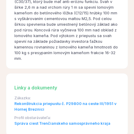
(C30/37), ktorý bude mať anti-eróznu funkciu. Svah v
šírke 2,6 m a nad vrchom rúry 1 m sa spevní lomovým
kameňom do betónového lôžka (C12/15) hrúbky 100 mm
s vyškárovaním cementovou maltou M2,5. Pod celou
šírkou spevnenia bude umiestnený betónový základ ako
pod rúrou. Koncová rúra vyčnieva 100 mm nad obklad z
lomového kameňa. Pod výtokom z priepustu sa svah
spevní na základe požiadavky investora ťažkou
kamennou rovnaninou z lomového kameňa hmotnosti do
100 kg s presypaním lomovým kameňom frakcie 16-32
mm.
Linky a dokumenty
Zákazka:
Rekonštrukcia priepustu č. P29800 na ceste III/1951 v
Hornej Breznici
Profil obstarávateľa:
Správa ciest Trenčianskeho samosprávneho kraja