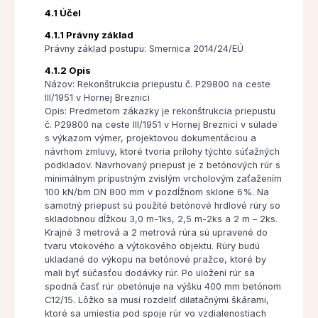
4.1 Účel
4.1.1 Právny základ
Právny základ postupu: Smernica 2014/24/EÚ
4.1.2 Opis
Názov: Rekonštrukcia priepustu č. P29800 na ceste
III/1951 v Hornej Breznici
Opis: Predmetom zákazky je rekonštrukcia priepustu
č. P29800 na ceste III/1951 v Hornej Breznici v súlade
s výkazom výmer, projektovou dokumentáciou a
návrhom zmluvy, ktoré tvoria prílohy týchto súťažných
podkladov. Navrhovaný priepust je z betónových rúr s
minimálnym prípustným zvislým vrcholovým zaťažením
100 kN/bm DN 800 mm v pozdĺžnom sklone 6%. Na
samotný priepust sú použité betónové hrdlové rúry so
skladobnou dĺžkou 3,0 m-1ks, 2,5 m-2ks a 2 m – 2ks.
Krajné 3 metrová a 2 metrová rúra sú upravené do
tvaru vtokového a výtokového objektu. Rúry budú
ukladané do výkopu na betónové pražce, ktoré by
mali byť súčasťou dodávky rúr. Po uložení rúr sa
spodná časť rúr obetónuje na výšku 400 mm betónom
C12/15. Lôžko sa musí rozdeliť dilatačnými škárami,
ktoré sa umiestia pod spoje rúr vo vzdialenostiach