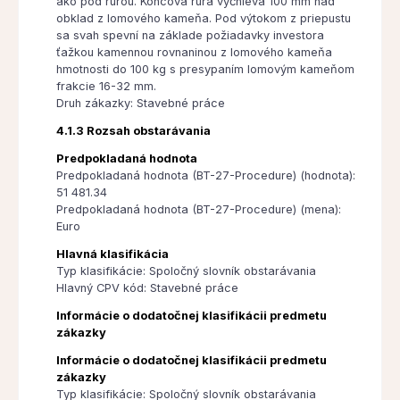
ako pod rúrou. Koncová rúra vyčnieva 100 mm nad
obklad z lomového kameňa. Pod výtokom z priepustu
sa svah spevní na základe požiadavky investora
ťažkou kamennou rovnaninou z lomového kameňa
hmotnosti do 100 kg s presypaním lomovým kameňom
frakcie 16-32 mm.
Druh zákazky: Stavebné práce
4.1.3 Rozsah obstarávania
Predpokladaná hodnota
Predpokladaná hodnota (BT-27-Procedure) (hodnota):
51 481.34
Predpokladaná hodnota (BT-27-Procedure) (mena):
Euro
Hlavná klasifikácia
Typ klasifikácie: Spoločný slovník obstarávania
Hlavný CPV kód: Stavebné práce
Informácie o dodatočnej klasifikácii predmetu
zákazky
Informácie o dodatočnej klasifikácii predmetu
zákazky
Typ klasifikácie: Spoločný slovník obstarávania