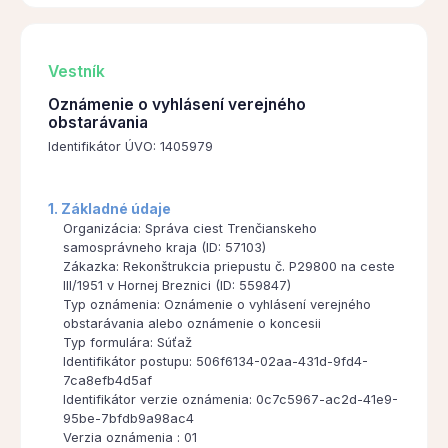
Vestník
Oznámenie o vyhlásení verejného
obstarávania
Identifikátor ÚVO: 1405979
1. Základné údaje
Organizácia: Správa ciest Trenčianskeho
samosprávneho kraja (ID: 57103)
Zákazka: Rekonštrukcia priepustu č. P29800 na ceste
III/1951 v Hornej Breznici (ID: 559847)
Typ oznámenia: Oznámenie o vyhlásení verejného
obstarávania alebo oznámenie o koncesii
Typ formulára: Súťaž
Identifikátor postupu: 506f6134-02aa-431d-9fd4-
7ca8efb4d5af
Identifikátor verzie oznámenia: 0c7c5967-ac2d-41e9-
95be-7bfdb9a98ac4
Verzia oznámenia : 01