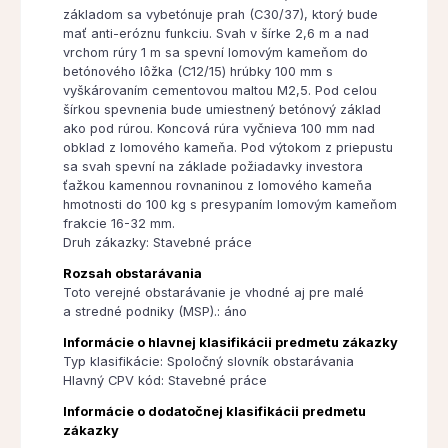
základom sa vybetónuje prah (C30/37), ktorý bude
mať anti-eróznu funkciu. Svah v šírke 2,6 m a nad
vrchom rúry 1 m sa spevní lomovým kameňom do
betónového lôžka (C12/15) hrúbky 100 mm s
vyškárovaním cementovou maltou M2,5. Pod celou
šírkou spevnenia bude umiestnený betónový základ
ako pod rúrou. Koncová rúra vyčnieva 100 mm nad
obklad z lomového kameňa. Pod výtokom z priepustu
sa svah spevní na základe požiadavky investora
ťažkou kamennou rovnaninou z lomového kameňa
hmotnosti do 100 kg s presypaním lomovým kameňom
frakcie 16-32 mm.
Druh zákazky: Stavebné práce
Rozsah obstarávania
Toto verejné obstarávanie je vhodné aj pre malé
a stredné podniky (MSP).: áno
Informácie o hlavnej klasifikácii predmetu zákazky
Typ klasifikácie: Spoločný slovník obstarávania
Hlavný CPV kód: Stavebné práce
Informácie o dodatočnej klasifikácii predmetu
zákazky