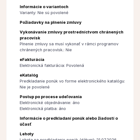
Informácie o variantoch
Varianty: Nie sú povolené
Požiadavky na plnenie zmluvy
Vykonávanie zmluvy prostredníctvom chránených
pracovísk
Plnenie zmluvy sa musí vykonať v rámci programov
chránených pracovísk.: Nie
eFakturácia
Elektronická fakturácia: Povolená
eKatalóg
Predkladanie ponúk vo forme elektronického katalógu:
Nie je povolené
Postup po procese udeľovania
Elektronické objednávanie: áno
Elektronická platba: áno
Informácie o predkladaní ponúk alebo žiadostí o
účasť
Lehoty
Lehota na predkladanie ponúk (dátum): 21.07.2026