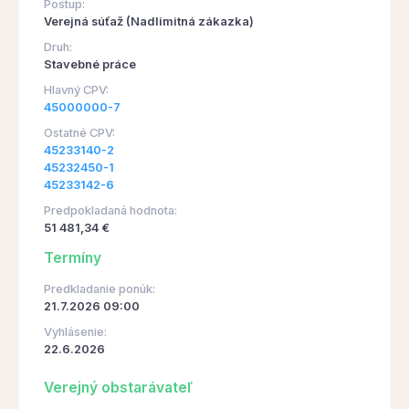
Postup:
Verejná súťaž (Nadlimitná zákazka)
Druh:
Stavebné práce
Hlavný CPV:
45000000-7
Ostatné CPV:
45233140-2
45232450-1
45233142-6
Predpokladaná hodnota:
51 481,34 €
Termíny
Predkladanie ponúk:
21.7.2026 09:00
Vyhlásenie:
22.6.2026
Verejný obstarávateľ