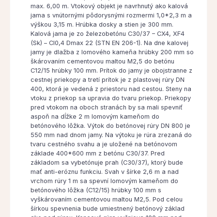
max. 6,00 m. Vtokový objekt je navrhnutý ako kalová
jama s vnútornými pôdorysnými rozmermi 1,0*2,3 m a
výškou 3,15 m. Hrúbka dosky a stien je 300 mm.
Kalová jama je zo železobetónu C30/37 – CX4, XF4
(Sk) – Cl0,4 Dmax 22 (STN EN 206-1). Na dne kalovej
jamy je dlažba z lomového kameňa hrúbky 200 mm so
škárovaním cementovou maltou M2,5 do betónu
C12/15 hrúbky 100 mm. Prítok do jamy je obojstranne z
cestnej priekopy a tretí prítok je z plastovej rúry DN
400, ktorá je vedená z priestoru nad cestou. Steny na
vtoku z priekop sa upravia do tvaru priekop. Priekopy
pred vtokom na oboch stranách by sa mali spevniť
aspoň na dĺžke 2 m lomovým kameňom do
betónového lôžka. Výtok do betónovej rúry DN 800 je
550 mm nad dnom jamy. Na výtoku je rúra zrezaná do
tvaru cestného svahu a je uložené na betónovom
základe 400*600 mm z betónu C30/37. Pred
základom sa vybetónuje prah (C30/37), ktorý bude
mať anti-eróznu funkciu. Svah v šírke 2,6 m a nad
vrchom rúry 1 m sa spevní lomovým kameňom do
betónového lôžka (C12/15) hrúbky 100 mm s
vyškárovaním cementovou maltou M2,5. Pod celou
šírkou spevnenia bude umiestnený betónový základ