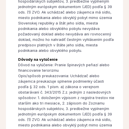
hospodárskych subjektov, 3. predbežne vyplneným
jednotným európskym dokumentom (JED) podľa § 39
ods. (1) ZVO. Ak uchádzač alebo záujemca má sídlo,
miesto podnikania alebo obvyklý pobyt mimo územia
Slovenskej republiky a štát jeho sídla, miesta
podnikania alebo obvyklého pobytu nevydáva
požadovaný doklad alebo nevydáva ani rovnocenný
doklad, možno ho nahradiť čestným vyhlásením podľa
predpisov platných v štáte jeho sídla, miesta
podnikania alebo obvyklého pobytu.
Dôvody na vylúčenie
Dôvod na vylúčenie: Pranie špinavých peňazí alebo
financovanie terorizmu
Opis/spôsob preukazovania: Uchádzač alebo
záujemca preukazuje splnenie podmienky účasti
podľa § 32 ods. 1 písm. a) zákona o verejnom
obstarávaní č. 343/2015 Z.z. jedným z nasledovných
spôsobov: 1. doloženým výpisom z registra trestov nie
starším ako tri mesiace, 2. zápisom do Zoznamu
hospodárskych subjektov, 3. predbežne vyplneným
jednotným európskym dokumentom (JED) podľa § 39
ods. (1) ZVO. Ak uchádzač alebo záujemca má sídlo,
miesto podnikania alebo obvyklý pobyt mimo územia