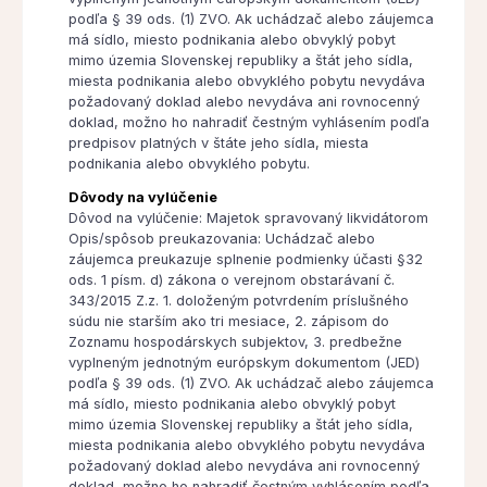
podľa § 39 ods. (1) ZVO. Ak uchádzač alebo záujemca
má sídlo, miesto podnikania alebo obvyklý pobyt
mimo územia Slovenskej republiky a štát jeho sídla,
miesta podnikania alebo obvyklého pobytu nevydáva
požadovaný doklad alebo nevydáva ani rovnocenný
doklad, možno ho nahradiť čestným vyhlásením podľa
predpisov platných v štáte jeho sídla, miesta
podnikania alebo obvyklého pobytu.
Dôvody na vylúčenie
Dôvod na vylúčenie: Majetok spravovaný likvidátorom
Opis/spôsob preukazovania: Uchádzač alebo
záujemca preukazuje splnenie podmienky účasti §32
ods. 1 písm. d) zákona o verejnom obstarávaní č.
343/2015 Z.z. 1. doloženým potvrdením príslušného
súdu nie starším ako tri mesiace, 2. zápisom do
Zoznamu hospodárskych subjektov, 3. predbežne
vyplneným jednotným európskym dokumentom (JED)
podľa § 39 ods. (1) ZVO. Ak uchádzač alebo záujemca
má sídlo, miesto podnikania alebo obvyklý pobyt
mimo územia Slovenskej republiky a štát jeho sídla,
miesta podnikania alebo obvyklého pobytu nevydáva
požadovaný doklad alebo nevydáva ani rovnocenný
doklad, možno ho nahradiť čestným vyhlásením podľa