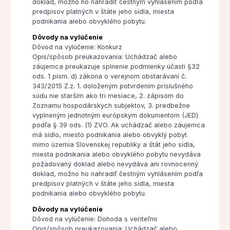
doklad, možno ho nahradiť čestným vyhlásením podľa
predpisov platných v štáte jeho sídla, miesta
podnikania alebo obvyklého pobytu.
Dôvody na vylúčenie
Dôvod na vylúčenie: Konkurz
Opis/spôsob preukazovania: Uchádzač alebo
záujemca preukazuje splnenie podmienky účasti §32
ods. 1 písm. d) zákona o verejnom obstarávaní č.
343/2015 Z.z. 1. doloženým potvrdením príslušného
súdu nie starším ako tri mesiace, 2. zápisom do
Zoznamu hospodárskych subjektov, 3. predbežne
vyplneným jednotným európskym dokumentom (JED)
podľa § 39 ods. (1) ZVO. Ak uchádzač alebo záujemca
má sídlo, miesto podnikania alebo obvyklý pobyt
mimo územia Slovenskej republiky a štát jeho sídla,
miesta podnikania alebo obvyklého pobytu nevydáva
požadovaný doklad alebo nevydáva ani rovnocenný
doklad, možno ho nahradiť čestným vyhlásením podľa
predpisov platných v štáte jeho sídla, miesta
podnikania alebo obvyklého pobytu.
Dôvody na vylúčenie
Dôvod na vylúčenie: Dohoda s veriteľmi
Opis/spôsob preukazovania: Uchádzač alebo