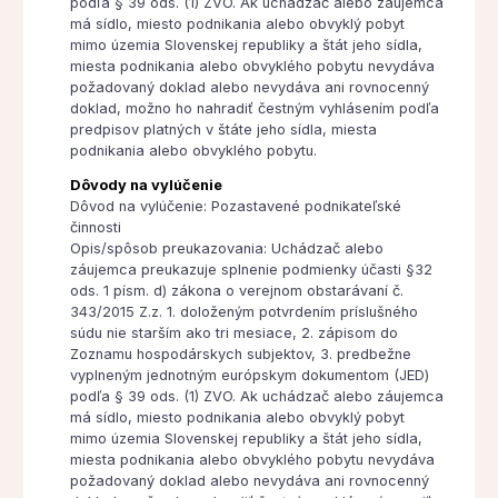
podľa § 39 ods. (1) ZVO. Ak uchádzač alebo záujemca
má sídlo, miesto podnikania alebo obvyklý pobyt
mimo územia Slovenskej republiky a štát jeho sídla,
miesta podnikania alebo obvyklého pobytu nevydáva
požadovaný doklad alebo nevydáva ani rovnocenný
doklad, možno ho nahradiť čestným vyhlásením podľa
predpisov platných v štáte jeho sídla, miesta
podnikania alebo obvyklého pobytu.
Dôvody na vylúčenie
Dôvod na vylúčenie: Pozastavené podnikateľské
činnosti
Opis/spôsob preukazovania: Uchádzač alebo
záujemca preukazuje splnenie podmienky účasti §32
ods. 1 písm. d) zákona o verejnom obstarávaní č.
343/2015 Z.z. 1. doloženým potvrdením príslušného
súdu nie starším ako tri mesiace, 2. zápisom do
Zoznamu hospodárskych subjektov, 3. predbežne
vyplneným jednotným európskym dokumentom (JED)
podľa § 39 ods. (1) ZVO. Ak uchádzač alebo záujemca
má sídlo, miesto podnikania alebo obvyklý pobyt
mimo územia Slovenskej republiky a štát jeho sídla,
miesta podnikania alebo obvyklého pobytu nevydáva
požadovaný doklad alebo nevydáva ani rovnocenný