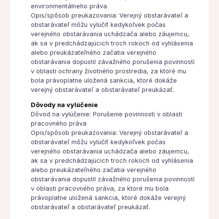
environmentálneho práva
Opis/spôsob preukazovania: Verejný obstarávateľ a
obstarávateľ môžu vylúčiť kedykoľvek počas
verejného obstarávania uchádzača alebo záujemcu,
ak sa v predchádzajúcich troch rokoch od vyhlásenia
alebo preukázateľného začatia verejného
obstarávania dopustil závažného porušenia povinností
v oblasti ochrany životného prostredia, za ktoré mu
bola právoplatne uložená sankcia, ktoré dokáže
verejný obstarávateľ a obstarávateľ preukázať.
Dôvody na vylúčenie
Dôvod na vylúčenie: Porušenie povinností v oblasti
pracovného práva
Opis/spôsob preukazovania: Verejný obstarávateľ a
obstarávateľ môžu vylúčiť kedykoľvek počas
verejného obstarávania uchádzača alebo záujemcu,
ak sa v predchádzajúcich troch rokoch od vyhlásenia
alebo preukázateľného začatia verejného
obstarávania dopustil závažného porušenia povinností
v oblasti pracovného práva, za ktoré mu bola
právoplatne uložená sankcia, ktoré dokáže verejný
obstarávateľ a obstarávateľ preukázať.