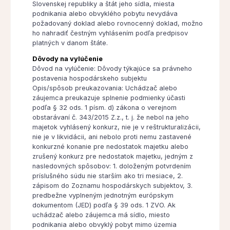
Slovenskej republiky a štát jeho sídla, miesta
podnikania alebo obvyklého pobytu nevydáva
požadovaný doklad alebo rovnocenný doklad, možno
ho nahradiť čestným vyhlásením podľa predpisov
platných v danom štáte.
Dôvody na vylúčenie
Dôvod na vylúčenie: Dôvody týkajúce sa právneho
postavenia hospodárskeho subjektu
Opis/spôsob preukazovania: Uchádzač alebo
záujemca preukazuje splnenie podmienky účasti
podľa § 32 ods. 1 písm. d) zákona o verejnom
obstarávaní č. 343/2015 Z.z., t. j. že nebol na jeho
majetok vyhlásený konkurz, nie je v reštrukturalizácii,
nie je v likvidácii, ani nebolo proti nemu zastavené
konkurzné konanie pre nedostatok majetku alebo
zrušený konkurz pre nedostatok majetku, jedným z
nasledovných spôsobov: 1. doloženým potvrdením
príslušného súdu nie starším ako tri mesiace, 2.
zápisom do Zoznamu hospodárskych subjektov, 3.
predbežne vyplneným jednotným európskym
dokumentom (JED) podľa § 39 ods. 1 ZVO. Ak
uchádzač alebo záujemca má sídlo, miesto
podnikania alebo obvyklý pobyt mimo územia