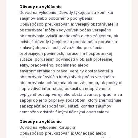
Dôvody na vylúčenie
Dôvod na vylúčenie: Dôvody týkajúce sa konfliktu
záujmov alebo odborného pochybenia
Opis/spôsob preukazovania: Verejný obstarávateľ a
obstarávateľ môžu kedykoľvek počas verejného
obstarávania vylúčiť uchádzača alebo záujemcu, ak
existujú dôvody týkajúce sa podstatného porušenia
zmluvných povinností, závažného porušenia
profesijných povinností, narušením hospodárskej
súťaže, porušením povinností v oblasti profesijnej
etiky, pracovného, sociálneho alebo
environmentálneho práva. Verejný obstarávateľ a
obstarávateľ vylúčia kedykoľvek počas verejného
obstarávania uchádzača alebo záujemcu, ak poskytol
nepravdivé informácie, pokúsil sa neoprávnene
ovplyvniť postup verejného obstarávania, prípadne sa
zapojil do jeho prípravy spôsobom, ktorý znemožňuje
zabezpečiť hospodársku súťaž, konflikt záujmov
nemnožno odstrániť inými účinnými opatreniami.
Dôvody na vylúčenie
Dôvod na vylúčenie: Korupcia
Opis/spôsob preukazovania: Uchádzač alebo