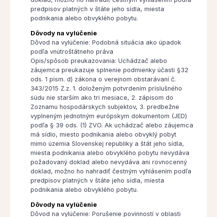
predpisov platných v štáte jeho sídla, miesta
podnikania alebo obvyklého pobytu.
Dôvody na vylúčenie
Dôvod na vylúčenie: Podobná situácia ako úpadok
podľa vnútroštátneho práva
Opis/spôsob preukazovania: Uchádzač alebo
záujemca preukazuje splnenie podmienky účasti §32
ods. 1 písm. d) zákona o verejnom obstarávaní č.
343/2015 Z.z. 1. doloženým potvrdením príslušného
súdu nie starším ako tri mesiace, 2. zápisom do
Zoznamu hospodárskych subjektov, 3. predbežne
vyplneným jednotným európskym dokumentom (JED)
podľa § 39 ods. (1) ZVO. Ak uchádzač alebo záujemca
má sídlo, miesto podnikania alebo obvyklý pobyt
mimo územia Slovenskej republiky a štát jeho sídla,
miesta podnikania alebo obvyklého pobytu nevydáva
požadovaný doklad alebo nevydáva ani rovnocenný
doklad, možno ho nahradiť čestným vyhlásením podľa
predpisov platných v štáte jeho sídla, miesta
podnikania alebo obvyklého pobytu.
Dôvody na vylúčenie
Dôvod na vylúčenie: Porušenie povinností v oblasti