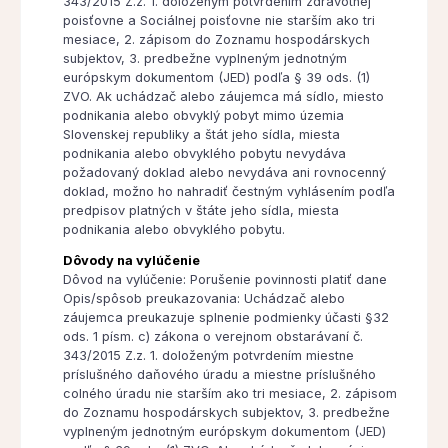
343/2015 Z.z. 1. doloženým potvrdením zdravotnej
poisťovne a Sociálnej poisťovne nie starším ako tri
mesiace, 2. zápisom do Zoznamu hospodárskych
subjektov, 3. predbežne vyplneným jednotným
európskym dokumentom (JED) podľa § 39 ods. (1)
ZVO. Ak uchádzač alebo záujemca má sídlo, miesto
podnikania alebo obvyklý pobyt mimo územia
Slovenskej republiky a štát jeho sídla, miesta
podnikania alebo obvyklého pobytu nevydáva
požadovaný doklad alebo nevydáva ani rovnocenný
doklad, možno ho nahradiť čestným vyhlásením podľa
predpisov platných v štáte jeho sídla, miesta
podnikania alebo obvyklého pobytu.
Dôvody na vylúčenie
Dôvod na vylúčenie: Porušenie povinnosti platiť dane
Opis/spôsob preukazovania: Uchádzač alebo
záujemca preukazuje splnenie podmienky účasti §32
ods. 1 písm. c) zákona o verejnom obstarávaní č.
343/2015 Z.z. 1. doloženým potvrdením miestne
príslušného daňového úradu a miestne príslušného
colného úradu nie starším ako tri mesiace, 2. zápisom
do Zoznamu hospodárskych subjektov, 3. predbežne
vyplneným jednotným európskym dokumentom (JED)