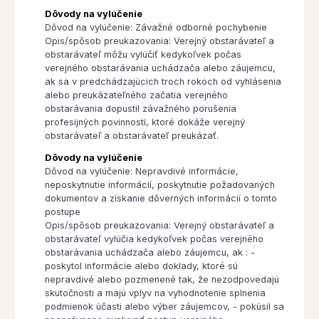
Dôvody na vylúčenie
Dôvod na vylúčenie: Závažné odborné pochybenie
Opis/spôsob preukazovania: Verejný obstarávateľ a
obstarávateľ môžu vylúčiť kedykoľvek počas
verejného obstarávania uchádzača alebo záujemcu,
ak sa v predchádzajúcich troch rokoch od vyhlásenia
alebo preukázateľného začatia verejného
obstarávania dopustil závažného porušenia
profesijných povinností, ktoré dokáže verejný
obstarávateľ a obstarávateľ preukázať.
Dôvody na vylúčenie
Dôvod na vylúčenie: Nepravdivé informácie,
neposkytnutie informácií, poskytnutie požadovaných
dokumentov a získanie dôverných informácií o tomto
postupe
Opis/spôsob preukazovania: Verejný obstarávateľ a
obstarávateľ vylúčia kedykoľvek počas verejného
obstarávania uchádzača alebo záujemcu, ak : -
poskytol informácie alebo doklady, ktoré sú
nepravdivé alebo pozmenené tak, že nezodpovedajú
skutočnosti a majú vplyv na vyhodnotenie splnenia
podmienok účasti alebo výber záujemcov, - pokúsil sa