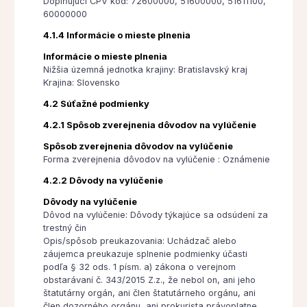
Doplňujúci CPV kód: 72600000, 51600000, 51611100,
60000000
4.1.4 Informácie o mieste plnenia
Informácie o mieste plnenia
Nižšia územná jednotka krajiny: Bratislavský kraj
Krajina: Slovensko
4.2 Súťažné podmienky
4.2.1 Spôsob zverejnenia dôvodov na vylúčenie
Spôsob zverejnenia dôvodov na vylúčenie
Forma zverejnenia dôvodov na vylúčenie : Oznámenie
4.2.2 Dôvody na vylúčenie
Dôvody na vylúčenie
Dôvod na vylúčenie: Dôvody týkajúce sa odsúdení za
trestný čin
Opis/spôsob preukazovania: Uchádzač alebo
záujemca preukazuje splnenie podmienky účasti
podľa § 32 ods. 1 písm. a) zákona o verejnom
obstarávaní č. 343/2015 Z.z., že nebol on, ani jeho
štatutárny orgán, ani člen štatutárneho orgánu, ani
člen dozorného orgánu, ani prokurista právoplatne