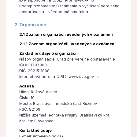
ID Prispôsobenia (UBL): eforms-sdk-1.13
Podtyp oznámenia: Oznámenie o vyhlásení verejného
obstarávania – všeobecná smernica
2. Organizácie
2.1 Zoznam organizácii uvedených v oznámení
2.1.1 Zoznam organizácii uvedených v oznámení
Základné údaje o organizácii
Názov organizácie: Úrad pre verejné obstarávanie
IČO: 31797903
DIČ: 2021511008
Internetová adresa (URL): www.uvo.gov.sk
Adresa
Ulica: Ružová dolina
Číslo: 10
Mesto: Bratislava - mestská časť Ružinov
PSČ: 82109
Nižšia územná jednotka krajiny: Bratislavský kraj
Krajina: Slovensko
Kontaktné údaje
E-mail: info@uvo.gov.sk