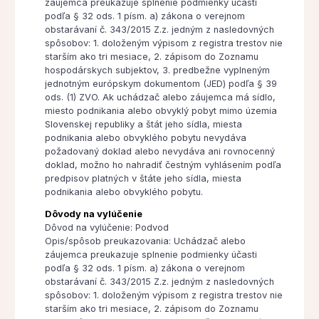
záujemca preukazuje splnenie podmienky účasti
podľa § 32 ods. 1 písm. a) zákona o verejnom
obstarávaní č. 343/2015 Z.z. jedným z nasledovných
spôsobov: 1. doloženým výpisom z registra trestov nie
starším ako tri mesiace, 2. zápisom do Zoznamu
hospodárskych subjektov, 3. predbežne vyplneným
jednotným európskym dokumentom (JED) podľa § 39
ods. (1) ZVO. Ak uchádzač alebo záujemca má sídlo,
miesto podnikania alebo obvyklý pobyt mimo územia
Slovenskej republiky a štát jeho sídla, miesta
podnikania alebo obvyklého pobytu nevydáva
požadovaný doklad alebo nevydáva ani rovnocenný
doklad, možno ho nahradiť čestným vyhlásením podľa
predpisov platných v štáte jeho sídla, miesta
podnikania alebo obvyklého pobytu.
Dôvody na vylúčenie
Dôvod na vylúčenie: Podvod
Opis/spôsob preukazovania: Uchádzač alebo
záujemca preukazuje splnenie podmienky účasti
podľa § 32 ods. 1 písm. a) zákona o verejnom
obstarávaní č. 343/2015 Z.z. jedným z nasledovných
spôsobov: 1. doloženým výpisom z registra trestov nie
starším ako tri mesiace, 2. zápisom do Zoznamu