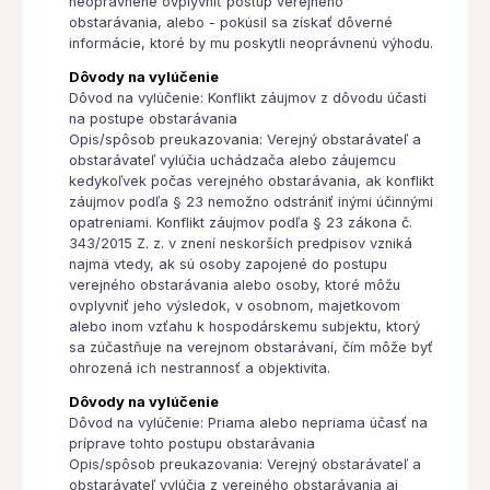
neoprávnene ovplyvniť postup verejného
obstarávania, alebo - pokúsil sa získať dôverné
informácie, ktoré by mu poskytli neoprávnenú výhodu.
Dôvody na vylúčenie
Dôvod na vylúčenie: Konflikt záujmov z dôvodu účasti
na postupe obstarávania
Opis/spôsob preukazovania: Verejný obstarávateľ a
obstarávateľ vylúčia uchádzača alebo záujemcu
kedykoľvek počas verejného obstarávania, ak konflikt
záujmov podľa § 23 nemožno odstrániť inými účinnými
opatreniami. Konflikt záujmov podľa § 23 zákona č.
343/2015 Z. z. v znení neskorších predpisov vzniká
najmä vtedy, ak sú osoby zapojené do postupu
verejného obstarávania alebo osoby, ktoré môžu
ovplyvniť jeho výsledok, v osobnom, majetkovom
alebo inom vzťahu k hospodárskemu subjektu, ktorý
sa zúčastňuje na verejnom obstarávaní, čím môže byť
ohrozená ich nestrannosť a objektivita.
Dôvody na vylúčenie
Dôvod na vylúčenie: Priama alebo nepriama účasť na
príprave tohto postupu obstarávania
Opis/spôsob preukazovania: Verejný obstarávateľ a
obstarávateľ vylúčia z verejného obstarávania aj