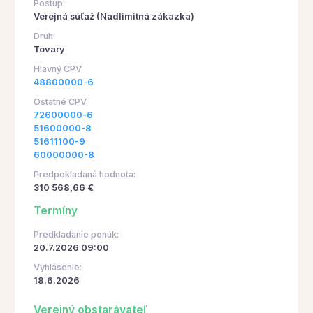
Postup:
Verejná súťaž (Nadlimitná zákazka)
Druh:
Tovary
Hlavný CPV:
48800000-6
Ostatné CPV:
72600000-6
51600000-8
51611100-9
60000000-8
Predpokladaná hodnota:
310 568,66 €
Termíny
Predkladanie ponúk:
20.7.2026 09:00
Vyhlásenie:
18.6.2026
Verejný obstarávateľ