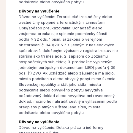
podnikania alebo obvyklého pobytu.
Dôvody na vylúčenie
Dôvod na vylúčenie: Teroristické trestné činy alebo
trestné činy spojené s teroristickými činnosťami
Opis/spôsob preukazovania: Uchádzač alebo
záujemca preukazuje splnenie podmienky účasti
podľa § 32 ods. 1 písm. a) zákona o verejnom
obstarávaní č. 343/2015 Z.z. jedným z nasledovných
spôsobov: 1. doloženým výpisom z registra trestov nie
starším ako tri mesiace, 2. zápisom do Zoznamu
hospodárskych subjektov, 3. predbežne vyplneným
jednotným európskym dokumentom (JED) podľa § 39
ods. (1) ZVO. Ak uchádzač alebo záujemca má sídlo,
miesto podnikania alebo obvyklý pobyt mimo územia
Slovenskej republiky a štát jeho sídla, miesta
podnikania alebo obvyklého pobytu nevydáva
požadovaný doklad alebo nevydáva ani rovnocenný
doklad, možno ho nahradiť čestným vyhlásením podľa
predpisov platných v štáte jeho sídla, miesta
podnikania alebo obvyklého pobytu.
Dôvody na vylúčenie
Dôvod na vylúčenie: Detská práca a iné formy