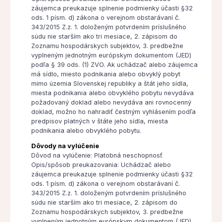
záujemca preukazuje splnenie podmienky účasti §32
ods. 1 písm. d) zákona o verejnom obstarávaní č.
343/2015 Z.z. 1. doloženým potvrdením príslušného
súdu nie starším ako tri mesiace, 2. zápisom do
Zoznamu hospodárskych subjektov, 3. predbežne
vyplneným jednotným európskym dokumentom (JED)
podľa § 39 ods. (1) ZVO. Ak uchádzač alebo záujemca
má sídlo, miesto podnikania alebo obvyklý pobyt
mimo územia Slovenskej republiky a štát jeho sídla,
miesta podnikania alebo obvyklého pobytu nevydáva
požadovaný doklad alebo nevydáva ani rovnocenný
doklad, možno ho nahradiť čestným vyhlásením podľa
predpisov platných v štáte jeho sídla, miesta
podnikania alebo obvyklého pobytu.
Dôvody na vylúčenie
Dôvod na vylúčenie: Platobná neschopnosť
Opis/spôsob preukazovania: Uchádzač alebo
záujemca preukazuje splnenie podmienky účasti §32
ods. 1 písm. d) zákona o verejnom obstarávaní č.
343/2015 Z.z. 1. doloženým potvrdením príslušného
súdu nie starším ako tri mesiace, 2. zápisom do
Zoznamu hospodárskych subjektov, 3. predbežne
vyplneným jednotným európskym dokumentom (JED)