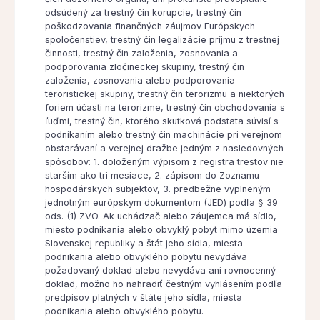
odsúdený za trestný čin korupcie, trestný čin
poškodzovania finančných záujmov Európskych
spoločenstiev, trestný čin legalizácie príjmu z trestnej
činnosti, trestný čin založenia, zosnovania a
podporovania zločineckej skupiny, trestný čin
založenia, zosnovania alebo podporovania
teroristickej skupiny, trestný čin terorizmu a niektorých
foriem účasti na terorizme, trestný čin obchodovania s
ľuďmi, trestný čin, ktorého skutková podstata súvisí s
podnikaním alebo trestný čin machinácie pri verejnom
obstarávaní a verejnej dražbe jedným z nasledovných
spôsobov: 1. doloženým výpisom z registra trestov nie
starším ako tri mesiace, 2. zápisom do Zoznamu
hospodárskych subjektov, 3. predbežne vyplneným
jednotným európskym dokumentom (JED) podľa § 39
ods. (1) ZVO. Ak uchádzač alebo záujemca má sídlo,
miesto podnikania alebo obvyklý pobyt mimo územia
Slovenskej republiky a štát jeho sídla, miesta
podnikania alebo obvyklého pobytu nevydáva
požadovaný doklad alebo nevydáva ani rovnocenný
doklad, možno ho nahradiť čestným vyhlásením podľa
predpisov platných v štáte jeho sídla, miesta
podnikania alebo obvyklého pobytu.