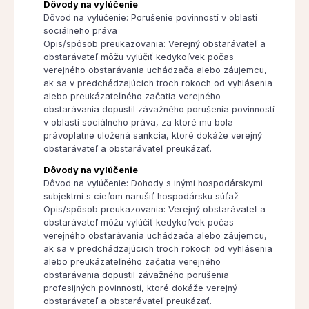
Dôvody na vylúčenie
Dôvod na vylúčenie: Porušenie povinností v oblasti
sociálneho práva
Opis/spôsob preukazovania: Verejný obstarávateľ a
obstarávateľ môžu vylúčiť kedykoľvek počas
verejného obstarávania uchádzača alebo záujemcu,
ak sa v predchádzajúcich troch rokoch od vyhlásenia
alebo preukázateľného začatia verejného
obstarávania dopustil závažného porušenia povinností
v oblasti sociálneho práva, za ktoré mu bola
právoplatne uložená sankcia, ktoré dokáže verejný
obstarávateľ a obstarávateľ preukázať.
Dôvody na vylúčenie
Dôvod na vylúčenie: Dohody s inými hospodárskymi
subjektmi s cieľom narušiť hospodársku súťaž
Opis/spôsob preukazovania: Verejný obstarávateľ a
obstarávateľ môžu vylúčiť kedykoľvek počas
verejného obstarávania uchádzača alebo záujemcu,
ak sa v predchádzajúcich troch rokoch od vyhlásenia
alebo preukázateľného začatia verejného
obstarávania dopustil závažného porušenia
profesijných povinností, ktoré dokáže verejný
obstarávateľ a obstarávateľ preukázať.