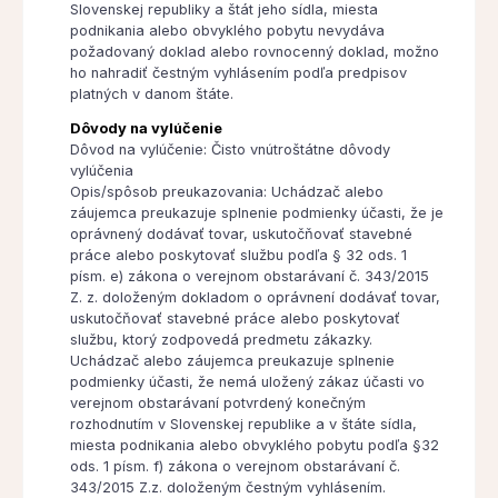
Slovenskej republiky a štát jeho sídla, miesta
podnikania alebo obvyklého pobytu nevydáva
požadovaný doklad alebo rovnocenný doklad, možno
ho nahradiť čestným vyhlásením podľa predpisov
platných v danom štáte.
Dôvody na vylúčenie
Dôvod na vylúčenie: Čisto vnútroštátne dôvody
vylúčenia
Opis/spôsob preukazovania: Uchádzač alebo
záujemca preukazuje splnenie podmienky účasti, že je
oprávnený dodávať tovar, uskutočňovať stavebné
práce alebo poskytovať službu podľa § 32 ods. 1
písm. e) zákona o verejnom obstarávaní č. 343/2015
Z. z. doloženým dokladom o oprávnení dodávať tovar,
uskutočňovať stavebné práce alebo poskytovať
službu, ktorý zodpovedá predmetu zákazky.
Uchádzač alebo záujemca preukazuje splnenie
podmienky účasti, že nemá uložený zákaz účasti vo
verejnom obstarávaní potvrdený konečným
rozhodnutím v Slovenskej republike a v štáte sídla,
miesta podnikania alebo obvyklého pobytu podľa §32
ods. 1 písm. f) zákona o verejnom obstarávaní č.
343/2015 Z.z. doloženým čestným vyhlásením.