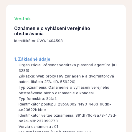
Vestník
Oznámenie o vyhlásení verejného
obstarávania
Identifikátor ÚVO: 1404598
1. Základné údaje
Organizácia: Pôdohospodárska platobná agentúra (ID:
3285)
Zákazka: Web proxy HW zariadenie a dvojfaktorová
autentifikácia 2FA. (ID: 559220)
Typ oznámenia: Oznámenie o vyhlásení verejného
obstarávania alebo oznámenie o koncesii
Typ formulára: Súťaž
Identifikátor postupu: 23b58002-1493-4463-90db-
4e23622b14ce
Identifikátor verzie oznámenia: 891df76c-9a78-473d-
aa7a-a3b237099773
Verzia oznámenia : 01