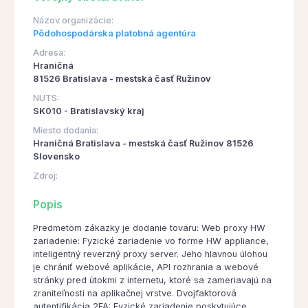
Názov organizácie:
Pôdohospodárska platobná agentúra
Adresa:
Hraničná
81526 Bratislava - mestská časť Ružinov
NUTS:
SK010 - Bratislavský kraj
Miesto dodania:
Hraničná Bratislava - mestská časť Ružinov 81526
Slovensko
Zdroj:
Popis
Predmetom zákazky je dodanie tovaru: Web proxy HW
zariadenie: Fyzické zariadenie vo forme HW appliance,
inteligentný reverzný proxy server. Jeho hlavnou úlohou
je chrániť webové aplikácie, API rozhrania a webové
stránky pred útokmi z internetu, ktoré sa zameriavajú na
zraniteľnosti na aplikačnej vrstve. Dvojfaktorová
autentifikácia 2FA: Fyzické zariadenie poskytujúce