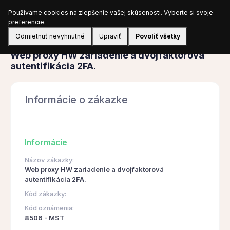
Používame cookies na zlepšenie vašej skúsenosti. Vyberte si svoje
Prihlásiť sa
preferencie.
Odmietnuť nevyhnutné
Upraviť
Povoliť všetky
Obstarávanie
Web proxy HW zariadenie a dvojfaktorová
autentifikácia 2FA.
Informácie o zákazke
Informácie
Názov zákazky:
Web proxy HW zariadenie a dvojfaktorová
autentifikácia 2FA.
Kód zákazky:
Kód oznámenia:
8506 - MST