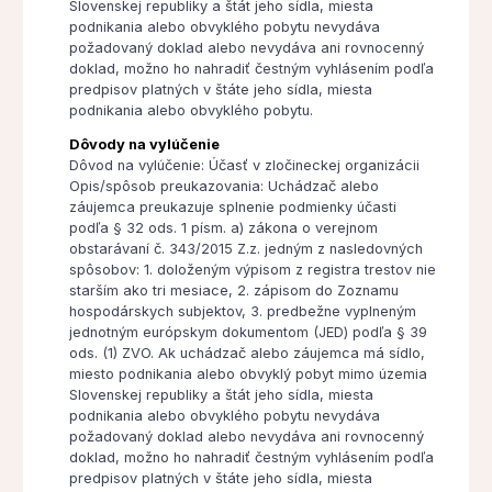
Slovenskej republiky a štát jeho sídla, miesta
podnikania alebo obvyklého pobytu nevydáva
požadovaný doklad alebo nevydáva ani rovnocenný
doklad, možno ho nahradiť čestným vyhlásením podľa
predpisov platných v štáte jeho sídla, miesta
podnikania alebo obvyklého pobytu.
Dôvody na vylúčenie
Dôvod na vylúčenie: Účasť v zločineckej organizácii
Opis/spôsob preukazovania: Uchádzač alebo
záujemca preukazuje splnenie podmienky účasti
podľa § 32 ods. 1 písm. a) zákona o verejnom
obstarávaní č. 343/2015 Z.z. jedným z nasledovných
spôsobov: 1. doloženým výpisom z registra trestov nie
starším ako tri mesiace, 2. zápisom do Zoznamu
hospodárskych subjektov, 3. predbežne vyplneným
jednotným európskym dokumentom (JED) podľa § 39
ods. (1) ZVO. Ak uchádzač alebo záujemca má sídlo,
miesto podnikania alebo obvyklý pobyt mimo územia
Slovenskej republiky a štát jeho sídla, miesta
podnikania alebo obvyklého pobytu nevydáva
požadovaný doklad alebo nevydáva ani rovnocenný
doklad, možno ho nahradiť čestným vyhlásením podľa
predpisov platných v štáte jeho sídla, miesta