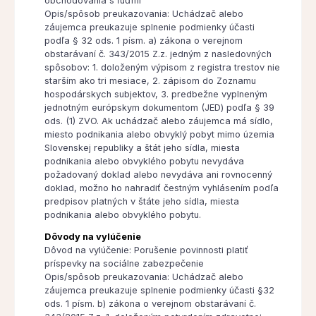
obchodovania s ľuďmi
Opis/spôsob preukazovania: Uchádzač alebo
záujemca preukazuje splnenie podmienky účasti
podľa § 32 ods. 1 písm. a) zákona o verejnom
obstarávaní č. 343/2015 Z.z. jedným z nasledovných
spôsobov: 1. doloženým výpisom z registra trestov nie
starším ako tri mesiace, 2. zápisom do Zoznamu
hospodárskych subjektov, 3. predbežne vyplneným
jednotným európskym dokumentom (JED) podľa § 39
ods. (1) ZVO. Ak uchádzač alebo záujemca má sídlo,
miesto podnikania alebo obvyklý pobyt mimo územia
Slovenskej republiky a štát jeho sídla, miesta
podnikania alebo obvyklého pobytu nevydáva
požadovaný doklad alebo nevydáva ani rovnocenný
doklad, možno ho nahradiť čestným vyhlásením podľa
predpisov platných v štáte jeho sídla, miesta
podnikania alebo obvyklého pobytu.
Dôvody na vylúčenie
Dôvod na vylúčenie: Porušenie povinnosti platiť
príspevky na sociálne zabezpečenie
Opis/spôsob preukazovania: Uchádzač alebo
záujemca preukazuje splnenie podmienky účasti §32
ods. 1 písm. b) zákona o verejnom obstarávaní č.