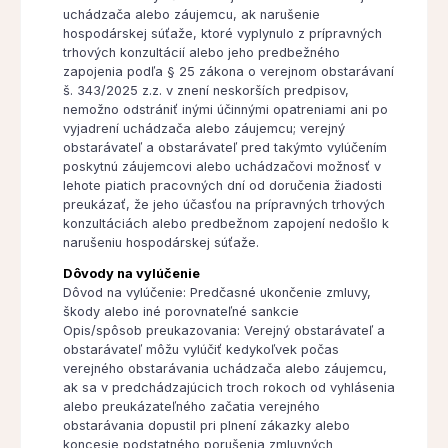
uchádzača alebo záujemcu, ak narušenie
hospodárskej súťaže, ktoré vyplynulo z prípravných
trhových konzultácií alebo jeho predbežného
zapojenia podľa § 25 zákona o verejnom obstarávaní
š. 343/2025 z.z. v znení neskorších predpisov,
nemožno odstrániť inými účinnými opatreniami ani po
vyjadrení uchádzača alebo záujemcu; verejný
obstarávateľ a obstarávateľ pred takýmto vylúčením
poskytnú záujemcovi alebo uchádzačovi možnosť v
lehote piatich pracovných dní od doručenia žiadosti
preukázať, že jeho účasťou na prípravných trhových
konzultáciách alebo predbežnom zapojení nedošlo k
narušeniu hospodárskej súťaže.
Dôvody na vylúčenie
Dôvod na vylúčenie: Predčasné ukončenie zmluvy,
škody alebo iné porovnateľné sankcie
Opis/spôsob preukazovania: Verejný obstarávateľ a
obstarávateľ môžu vylúčiť kedykoľvek počas
verejného obstarávania uchádzača alebo záujemcu,
ak sa v predchádzajúcich troch rokoch od vyhlásenia
alebo preukázateľného začatia verejného
obstarávania dopustil pri plnení zákazky alebo
koncesie podstatného porušenia zmluvných