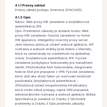
4.1.1 Právny základ
Právny základ postupu: Smernica 2014/24/EÚ
4.1.2 Opis
Názov: Web proxy HW zariadenie a dvojfaktorová
autentifikácia 2FA.
Opis: Predmetom zákazky je dodanie tovaru: Web
proxy HW zariadenie: Fyzické zariadenie vo forme
HW appliance, inteligentný reverzný proxy server.
Jeho hlavnou úlohou je chrániť webové aplikácie, API
rozhrania a webové stránky pred útokmi z internetu,
ktoré sa zameriavajú na zraniteľnosti na aplikačnej
vrstve. Dvojfaktorová autentifikácia 2FA: Fyzické
zariadenie poskytujúce funkcionality pre manažment
identít, Plnohodnotná AAA funkcionalita, Integrované
funkcie AAA pre pripojenie z VPN. Fyzické zariadenie,
ktoré slúži ako druhý faktor pri overovaní totožnosti
používateľa (dvojfaktorová autentifikácia –
2FA).kľúčová súčasť bezpečnostnej infraštruktúry
ktorá chráni citlivé prístupy, najmä VPN pripojenia,
administrátorské rozhrania a webové aplikácie. Bližšia
špecifikácia je uvedená vo Zväzku 2 Obchodné
podmienky a Zväzku 3 Opis predmetu zákazky