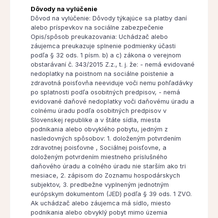
Dôvody na vylúčenie
Dôvod na vylúčenie: Dôvody týkajúce sa platby daní
alebo príspevkov na sociálne zabezpečenie
Opis/spôsob preukazovania: Uchádzač alebo
záujemca preukazuje splnenie podmienky účasti
podľa § 32 ods. 1 písm. b) a c) zákona o verejnom
obstarávaní č. 343/2015 Z.z., t. j. že: - nemá evidované
nedoplatky na poistnom na sociálne poistenie a
zdravotná poisťovňa neeviduje voči nemu pohľadávky
po splatnosti podľa osobitných predpisov, - nemá
evidované daňové nedoplatky voči daňovému úradu a
colnému úradu podľa osobitných predpisov v
Slovenskej republike a v štáte sídla, miesta
podnikania alebo obvyklého pobytu, jedným z
nasledovných spôsobov: 1. doloženým potvrdením
zdravotnej poisťovne , Sociálnej poisťovne, a
doloženým potvrdením miestneho príslušného
daňového úradu a colného úradu nie starším ako tri
mesiace, 2. zápisom do Zoznamu hospodárskych
subjektov, 3. predbežne vyplneným jednotným
európskym dokumentom (JED) podľa § 39 ods. 1 ZVO.
Ak uchádzač alebo záujemca má sídlo, miesto
podnikania alebo obvyklý pobyt mimo územia