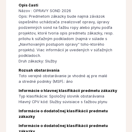
Opis časti
Názov : OPRAVY SOND 2026
Opis: Predmetom zákazky bude najmä záväzok
úspešného uchádzača zrealizovať opravy, úpravy
podzemných sond na ťažbu ropy alebo plynu podľa
projektov, ktoré tvoria opis predmetu zákazky, resp.
prílohu k súťažným podkladom (najmä v súlade s
„Navrhovaným postupom opravy“ toho-ktorého
projektu). Viac informácií je uvedených v súťažných
podkladoch.
Druh zákazky: Služby
Rozsah obstarávania
Toto verejné obstarávanie je vhodné aj pre malé
a stredné podniky (MSP).: áno
Informácie o hlavnej klasifikácii predmetu zákazky
Typ klasifikácie: Spoločný slovník obstarávania
Hlavný CPV kód: Služby súvisiace s ťažbou plynu
Informácie o dodatočnej klasifikácii predmetu
zákazky
Informácie o dodatočnej klasifikácii predmetu
zákazky