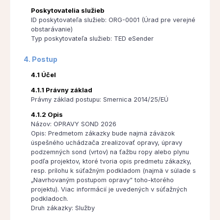
Poskytovatelia služieb
ID poskytovateľa služieb: ORG-0001 (Úrad pre verejné
obstarávanie)
Typ poskytovateľa služieb: TED eSender
4. Postup
4.1 Účel
4.1.1 Právny základ
Právny základ postupu: Smernica 2014/25/EÚ
4.1.2 Opis
Názov: OPRAVY SOND 2026
Opis: Predmetom zákazky bude najmä záväzok
úspešného uchádzača zrealizovať opravy, úpravy
podzemných sond (vrtov) na ťažbu ropy alebo plynu
podľa projektov, ktoré tvoria opis predmetu zákazky,
resp. prílohu k súťažným podkladom (najmä v súlade s
„Navrhovaným postupom opravy“ toho-ktorého
projektu). Viac informácií je uvedených v súťažných
podkladoch.
Druh zákazky: Služby