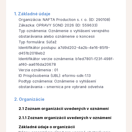
1. Základné údaje
Organizácia: NAFTA Production s. r. o. (ID: 290108)
Zákazka: OPRAVY SOND 2026 (ID: 559633)
Typ oznámenia: Oznámenie o vyhlásení verejného
obstarávania alebo oznámenie o koncesii
Typ formulára: Súťaž
Identifikátor postupu: a7d9d202-4a2b-4e16-85f9-
d451b2018eb2
Identifikátor verzie oznámenia: b1ed7801-f23f-498f-
af40-aa616da20678
Verzia oznámenia : 01
ID Prispôsobenia (UBL): eforms-sdk-1.13
Podtyp oznámenia: Oznámenie o vyhlásení
obstarávania – smernica pre vybrané odvetvia
2. Organizácie
2.1 Zoznam organizácii uvedených v oznámení
2.1.1 Zoznam organizácii uvedených v oznámení
Základné údaje o organizácii