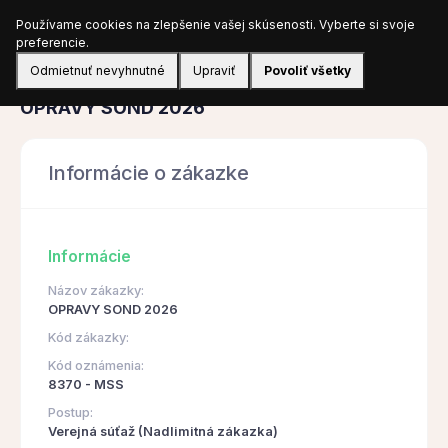
Používame cookies na zlepšenie vašej skúsenosti. Vyberte si svoje
Prihlásiť sa
preferencie.
Odmietnuť nevyhnutné
Upraviť
Povoliť všetky
Obstarávanie
OPRAVY SOND 2026
Informácie o zákazke
Informácie
Názov zákazky:
OPRAVY SOND 2026
Kód zákazky:
Kód oznámenia:
8370 - MSS
Postup:
Verejná súťaž (Nadlimitná zákazka)