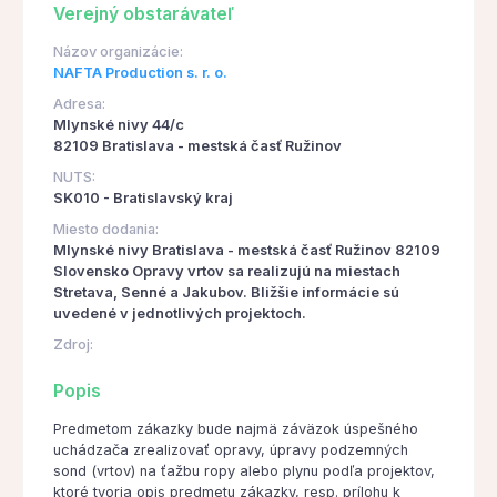
Verejný obstarávateľ
Názov organizácie:
NAFTA Production s. r. o.
Adresa:
Mlynské nivy 44/c
82109 Bratislava - mestská časť Ružinov
NUTS:
SK010 - Bratislavský kraj
Miesto dodania:
Mlynské nivy Bratislava - mestská časť Ružinov 82109
Slovensko Opravy vrtov sa realizujú na miestach
Stretava, Senné a Jakubov. Bližšie informácie sú
uvedené v jednotlivých projektoch.
Zdroj:
Popis
Predmetom zákazky bude najmä záväzok úspešného
uchádzača zrealizovať opravy, úpravy podzemných
sond (vrtov) na ťažbu ropy alebo plynu podľa projektov,
ktoré tvoria opis predmetu zákazky, resp. prílohu k