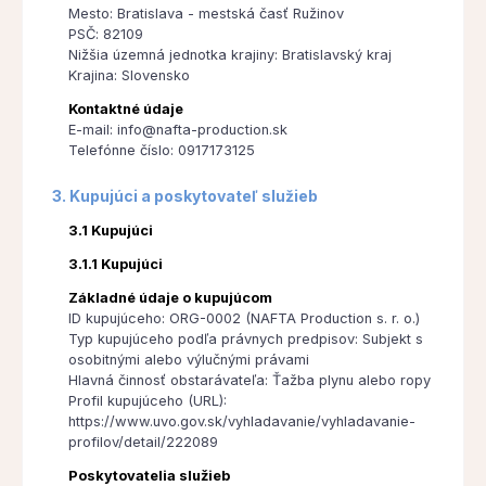
Mesto: Bratislava - mestská časť Ružinov
PSČ: 82109
Nižšia územná jednotka krajiny: Bratislavský kraj
Krajina: Slovensko
Kontaktné údaje
E-mail: info@nafta-production.sk
Telefónne číslo: 0917173125
3. Kupujúci a poskytovateľ služieb
3.1 Kupujúci
3.1.1 Kupujúci
Základné údaje o kupujúcom
ID kupujúceho: ORG-0002 (NAFTA Production s. r. o.)
Typ kupujúceho podľa právnych predpisov: Subjekt s
osobitnými alebo výlučnými právami
Hlavná činnosť obstarávateľa: Ťažba plynu alebo ropy
Profil kupujúceho (URL):
https://www.uvo.gov.sk/vyhladavanie/vyhladavanie-
profilov/detail/222089
Poskytovatelia služieb