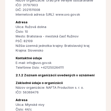
Názov organizácie: Úrad pre verejné obstarávanie
IČO: 31797903
DIČ: 2021511008
Internetová adresa (URL): www.uvo.gov.sk
Adresa
Ulica: Ružová dolina
Číslo: 10
Mesto: Bratislava - mestská časť Ružinov
PSČ: 82109
Nižšia územná jednotka krajiny: Bratislavský kraj
Krajina: Slovensko
Kontaktné údaje
E-mail: info@uvo.gov.sk
Telefónne číslo: +421250264111
2.1.2 Zoznam organizácii uvedených v oznámení
Základné údaje o organizácii
Názov organizácie: NAFTA Production s. r. o.
IČO: 56369476
Adresa
Ulica: Mlynské nivy
Číslo: 44/c