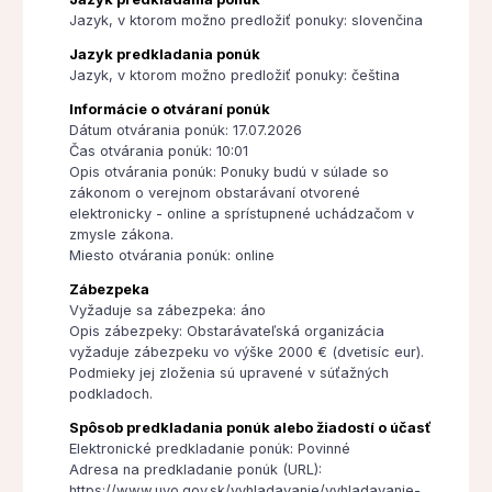
Jazyk, v ktorom možno predložiť ponuky: slovenčina
Jazyk predkladania ponúk
Jazyk, v ktorom možno predložiť ponuky: čeština
Informácie o otváraní ponúk
Dátum otvárania ponúk: 17.07.2026
Čas otvárania ponúk: 10:01
Opis otvárania ponúk: Ponuky budú v súlade so
zákonom o verejnom obstarávaní otvorené
elektronicky - online a sprístupnené uchádzačom v
zmysle zákona.
Miesto otvárania ponúk: online
Zábezpeka
Vyžaduje sa zábezpeka: áno
Opis zábezpeky: Obstarávateľská organizácia
vyžaduje zábezpeku vo výške 2000 € (dvetisíc eur).
Podmieky jej zloženia sú upravené v súťažných
podkladoch.
Spôsob predkladania ponúk alebo žiadostí o účasť
Elektronické predkladanie ponúk: Povinné
Adresa na predkladanie ponúk (URL):
https://www.uvo.gov.sk/vyhladavanie/vyhladavanie-