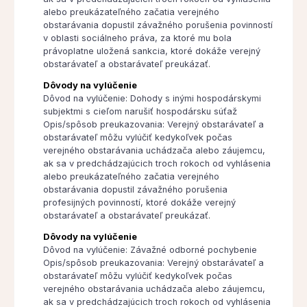
alebo preukázateľného začatia verejného
obstarávania dopustil závažného porušenia povinností
v oblasti sociálneho práva, za ktoré mu bola
právoplatne uložená sankcia, ktoré dokáže verejný
obstarávateľ a obstarávateľ preukázať.
Dôvody na vylúčenie
Dôvod na vylúčenie: Dohody s inými hospodárskymi
subjektmi s cieľom narušiť hospodársku súťaž
Opis/spôsob preukazovania: Verejný obstarávateľ a
obstarávateľ môžu vylúčiť kedykoľvek počas
verejného obstarávania uchádzača alebo záujemcu,
ak sa v predchádzajúcich troch rokoch od vyhlásenia
alebo preukázateľného začatia verejného
obstarávania dopustil závažného porušenia
profesijných povinností, ktoré dokáže verejný
obstarávateľ a obstarávateľ preukázať.
Dôvody na vylúčenie
Dôvod na vylúčenie: Závažné odborné pochybenie
Opis/spôsob preukazovania: Verejný obstarávateľ a
obstarávateľ môžu vylúčiť kedykoľvek počas
verejného obstarávania uchádzača alebo záujemcu,
ak sa v predchádzajúcich troch rokoch od vyhlásenia