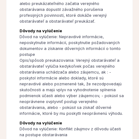
alebo preukázateľného začatia verejného
obstarávania dopustil závažného porušenia
profesijných povinností, ktoré dokáže verejný
obstarávateľ a obstarávateľ preukázať.
Dôvody na vylúčenie
Dôvod na vylúčenie: Nepravdivé informácie,
neposkytnutie informácií, poskytnutie požadovaných
dokumentov a získanie dôverných informácií o tomto
postupe
Opis/spôsob preukazovania: Verejný obstarávateľ a
obstarávateľ vylúčia kedykoľvek počas verejného
obstarávania uchádzača alebo záujemcu, ak : -
poskytol informácie alebo doklady, ktoré sú
nepravdivé alebo pozmenené tak, že nezodpovedajú
skutočnosti a majú vplyv na vyhodnotenie splnenia
podmienok účasti alebo výber záujemcov, - pokúsil sa
neoprávnene ovplyvniť postup verejného
obstarávania, alebo - pokúsil sa získať dôverné
informácie, ktoré by mu poskytli neoprávnenú výhodu.
Dôvody na vylúčenie
Dôvod na vylúčenie: Konflikt záujmov z dôvodu účasti
na postupe obstarávania