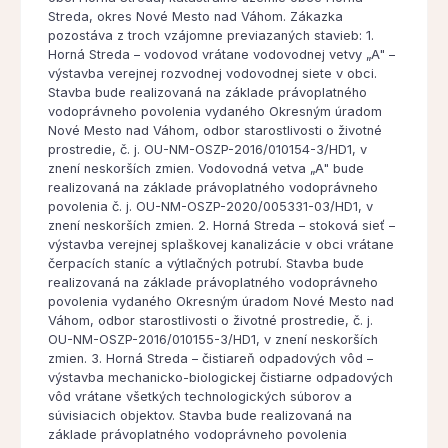
Streda, okres Nové Mesto nad Váhom. Zákazka
pozostáva z troch vzájomne previazaných stavieb: 1.
Horná Streda – vodovod vrátane vodovodnej vetvy „A" –
výstavba verejnej rozvodnej vodovodnej siete v obci.
Stavba bude realizovaná na základe právoplatného
vodoprávneho povolenia vydaného Okresným úradom
Nové Mesto nad Váhom, odbor starostlivosti o životné
prostredie, č. j. OU-NM-OSZP-2016/010154-3/HD1, v
znení neskorších zmien. Vodovodná vetva „A" bude
realizovaná na základe právoplatného vodoprávneho
povolenia č. j. OU-NM-OSZP-2020/005331-03/HD1, v
znení neskorších zmien. 2. Horná Streda – stoková sieť –
výstavba verejnej splaškovej kanalizácie v obci vrátane
čerpacích staníc a výtlačných potrubí. Stavba bude
realizovaná na základe právoplatného vodoprávneho
povolenia vydaného Okresným úradom Nové Mesto nad
Váhom, odbor starostlivosti o životné prostredie, č. j.
OU-NM-OSZP-2016/010155-3/HD1, v znení neskorších
zmien. 3. Horná Streda – čistiareň odpadových vôd –
výstavba mechanicko-biologickej čistiarne odpadových
vôd vrátane všetkých technologických súborov a
súvisiacich objektov. Stavba bude realizovaná na
základe právoplatného vodoprávneho povolenia