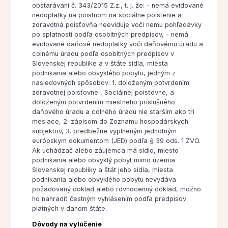
obstarávaní č. 343/2015 Z.z., t. j. že: - nemá evidované
nedoplatky na poistnom na sociálne poistenie a
zdravotná poisťovňa neeviduje voči nemu pohľadávky
po splatnosti podľa osobitných predpisov, - nemá
evidované daňové nedoplatky voči daňovému úradu a
colnému úradu podľa osobitných predpisov v
Slovenskej republike a v štáte sídla, miesta
podnikania alebo obvyklého pobytu, jedným z
nasledovných spôsobov: 1. doloženým potvrdením
zdravotnej poisťovne , Sociálnej poisťovne, a
doloženým potvrdením miestneho príslušného
daňového úradu a colného úradu nie starším ako tri
mesiace, 2. zápisom do Zoznamu hospodárskych
subjektov, 3. predbežne vyplneným jednotným
európskym dokumentom (JED) podľa § 39 ods. 1 ZVO.
Ak uchádzač alebo záujemca má sídlo, miesto
podnikania alebo obvyklý pobyt mimo územia
Slovenskej republiky a štát jeho sídla, miesta
podnikania alebo obvyklého pobytu nevydáva
požadovaný doklad alebo rovnocenný doklad, možno
ho nahradiť čestným vyhlásením podľa predpisov
platných v danom štáte.
Dôvody na vylúčenie