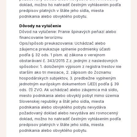
doklad, možno ho nahradiť čestným vyhlásením podľa
predpisov platných v štáte jeho sídla, miesta
podnikania alebo obvyklého pobytu.
Dôvody na vylúčenie
Dôvod na vylúčenie: Pranie špinavých peňazí alebo
financovanie terorizmu
Opis/spôsob preukazovania: Uchádzač alebo
záujemca preukazuje splnenie podmienky účasti
podľa § 32 ods. 1 písm. a) zákona o verejnom
obstarávaní č. 343/2015 Z.z. jedným z nasledovných
spôsobov: 1. doloženým výpisom z registra trestov nie
starším ako tri mesiace, 2. zápisom do Zoznamu
hospodárskych subjektov, 3. predbežne vyplneným
jednotným európskym dokumentom (JED) podľa § 39
ods. (1) ZVO. Ak uchádzač alebo záujemca má sídlo,
miesto podnikania alebo obvyklý pobyt mimo územia
Slovenskej republiky a štát jeho sídla, miesta
podnikania alebo obvyklého pobytu nevydáva
požadovaný doklad alebo nevydáva ani rovnocenný
doklad, možno ho nahradiť čestným vyhlásením podľa
predpisov platných v štáte jeho sídla, miesta
podnikania alebo obvyklého pobytu.