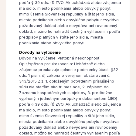
podľa § 39 ods. (1) ZVO. Ak uchádzač alebo záujemca
má sídlo, miesto podnikania alebo obvyklý pobyt
mimo územia Slovenskej republiky a štát jeho sídla,
miesta podnikania alebo obvyklého pobytu nevydáva
požadovaný doklad alebo nevydáva ani rovnocenný
doklad, možno ho nahradiť čestným vyhlásením podľa
predpisov platných v štáte jeho sídla, miesta
podnikania alebo obvyklého pobytu.
Dôvody na vylúčenie
Dôvod na vylúčenie: Platobná neschopnosť
Opis/spôsob preukazovania: Uchádzač alebo
záujemca preukazuje splnenie podmienky účasti §32
ods. 1 písm. d) zákona o verejnom obstarávaní č.
343/2015 Z.z. 1. doloženým potvrdením príslušného
súdu nie starším ako tri mesiace, 2. zápisom do
Zoznamu hospodárskych subjektov, 3. predbežne
vyplneným jednotným európskym dokumentom (JED)
podľa § 39 ods. (1) ZVO. Ak uchádzač alebo záujemca
má sídlo, miesto podnikania alebo obvyklý pobyt
mimo územia Slovenskej republiky a štát jeho sídla,
miesta podnikania alebo obvyklého pobytu nevydáva
požadovaný doklad alebo nevydáva ani rovnocenný
doklad, možno ho nahradiť čestným vyhlásením podľa