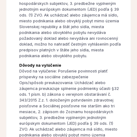
hospodárskych subjektov, 3. predbežne vyplneným
jednotným európskym dokumentom (JED) podľa § 39
ods. (1) ZVO. Ak uchádzač alebo záujemca má sídlo,
miesto podnikania alebo obvyklý pobyt mimo územia
Slovenskej republiky a štát jeho sídla, miesta
podnikania alebo obvyklého pobytu nevydáva
požadovaný doklad alebo nevydáva ani rovnocenný
doklad, možno ho nahradiť čestným vyhlásením podľa
predpisov platných v štáte jeho sídla, miesta
podnikania alebo obvyklého pobytu.
Dôvody na vylúčenie
Dôvod na vylúčenie: Porušenie povinnosti platiť
príspevky na sociálne zabezpečenie
Opis/spôsob preukazovania: Uchádzač alebo
záujemca preukazuje splnenie podmienky účasti §32
ods. 1 písm. b) zákona o verejnom obstarávaní č.
343/2015 Z.z. 1. doloženým potvrdením zdravotnej
poisťovne a Sociálnej poisťovne nie starším ako tri
mesiace, 2. zápisom do Zoznamu hospodárskych
subjektov, 3. predbežne vyplneným jednotným
európskym dokumentom (JED) podľa § 39 ods. (1)
ZVO. Ak uchádzač alebo záujemca má sídlo, miesto
podnikania alebo obvyklý pobyt mimo územia