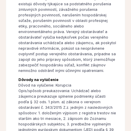
existujú dôvody týkajúce sa podstatného porušenia
zmluvných povinností, závažného porušenia
profesijných povinností, narušením hospodárskej
súťaže, porušením povinností v oblasti profesijnej
etiky, pracovného, sociálneho alebo
environmentálneho práva. Verejný obstarávateľ a
obstarávateľ vylúčia kedykoľvek počas verejného
obstarávania uchádzača alebo záujemcu, ak poskytol
nepravdivé informácie, pokúsil sa neoprávnene
ovplyvniť postup verejného obstarávania, prípadne sa
zapojil do jeho prípravy spôsobom, ktorý znemožňuje
zabezpečiť hospodársku súťaž, konflikt záujmov
nemnožno odstrániť inými účinnými opatreniami.
Dôvody na vylúčenie
Dôvod na vylúčenie: Korupcia
Opis/spôsob preukazovania: Uchádzač alebo
záujemca preukazuje splnenie podmienky účasti
podľa § 32 ods. 1 písm. a) zákona o verejnom
obstarávaní č. 343/2015 Z.z. jedným z nasledovných
spôsobov: 1. doloženým výpisom z registra trestov nie
starším ako tri mesiace, 2. zápisom do Zoznamu
hospodárskych subjektov, 3. predbežne vyplneným
jednotným európskym dokumentom (JED) podľa § 39