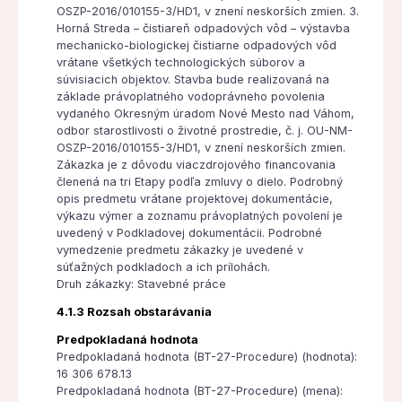
OSZP-2016/010155-3/HD1, v znení neskorších zmien. 3.
Horná Streda – čistiareň odpadových vôd – výstavba
mechanicko-biologickej čistiarne odpadových vôd
vrátane všetkých technologických súborov a
súvisiacich objektov. Stavba bude realizovaná na
základe právoplatného vodoprávneho povolenia
vydaného Okresným úradom Nové Mesto nad Váhom,
odbor starostlivosti o životné prostredie, č. j. OU-NM-
OSZP-2016/010155-3/HD1, v znení neskorších zmien.
Zákazka je z dôvodu viaczdrojového financovania
členená na tri Etapy podľa zmluvy o dielo. Podrobný
opis predmetu vrátane projektovej dokumentácie,
výkazu výmer a zoznamu právoplatných povolení je
uvedený v Podkladovej dokumentácii. Podrobné
vymedzenie predmetu zákazky je uvedené v
súťažných podkladoch a ich prílohách.
Druh zákazky: Stavebné práce
4.1.3 Rozsah obstarávania
Predpokladaná hodnota
Predpokladaná hodnota (BT-27-Procedure) (hodnota):
16 306 678.13
Predpokladaná hodnota (BT-27-Procedure) (mena):