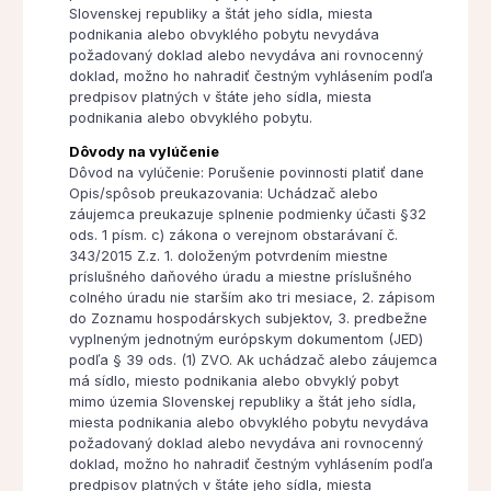
Slovenskej republiky a štát jeho sídla, miesta
podnikania alebo obvyklého pobytu nevydáva
požadovaný doklad alebo nevydáva ani rovnocenný
doklad, možno ho nahradiť čestným vyhlásením podľa
predpisov platných v štáte jeho sídla, miesta
podnikania alebo obvyklého pobytu.
Dôvody na vylúčenie
Dôvod na vylúčenie: Porušenie povinnosti platiť dane
Opis/spôsob preukazovania: Uchádzač alebo
záujemca preukazuje splnenie podmienky účasti §32
ods. 1 písm. c) zákona o verejnom obstarávaní č.
343/2015 Z.z. 1. doloženým potvrdením miestne
príslušného daňového úradu a miestne príslušného
colného úradu nie starším ako tri mesiace, 2. zápisom
do Zoznamu hospodárskych subjektov, 3. predbežne
vyplneným jednotným európskym dokumentom (JED)
podľa § 39 ods. (1) ZVO. Ak uchádzač alebo záujemca
má sídlo, miesto podnikania alebo obvyklý pobyt
mimo územia Slovenskej republiky a štát jeho sídla,
miesta podnikania alebo obvyklého pobytu nevydáva
požadovaný doklad alebo nevydáva ani rovnocenný
doklad, možno ho nahradiť čestným vyhlásením podľa
predpisov platných v štáte jeho sídla, miesta