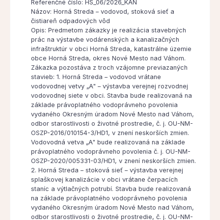
Referenčné číslo: HS_06/2026_KAN
Názov: Horná Streda – vodovod, stoková sieť a
čistiareň odpadových vôd
Opis: Predmetom zákazky je realizácia stavebných
prác na výstavbe vodárenských a kanalizačných
infraštruktúr v obci Horná Streda, katastrálne územie
obce Horná Streda, okres Nové Mesto nad Váhom.
Zákazka pozostáva z troch vzájomne previazaných
stavieb: 1. Horná Streda – vodovod vrátane
vodovodnej vetvy „A" – výstavba verejnej rozvodnej
vodovodnej siete v obci. Stavba bude realizovaná na
základe právoplatného vodoprávneho povolenia
vydaného Okresným úradom Nové Mesto nad Váhom,
odbor starostlivosti o životné prostredie, č. j. OU-NM-
OSZP-2016/010154-3/HD1, v znení neskorších zmien.
Vodovodná vetva „A" bude realizovaná na základe
právoplatného vodoprávneho povolenia č. j. OU-NM-
OSZP-2020/005331-03/HD1, v znení neskorších zmien.
2. Horná Streda – stoková sieť – výstavba verejnej
splaškovej kanalizácie v obci vrátane čerpacích
staníc a výtlačných potrubí. Stavba bude realizovaná
na základe právoplatného vodoprávneho povolenia
vydaného Okresným úradom Nové Mesto nad Váhom,
odbor starostlivosti o životné prostredie, č. j. OU-NM-