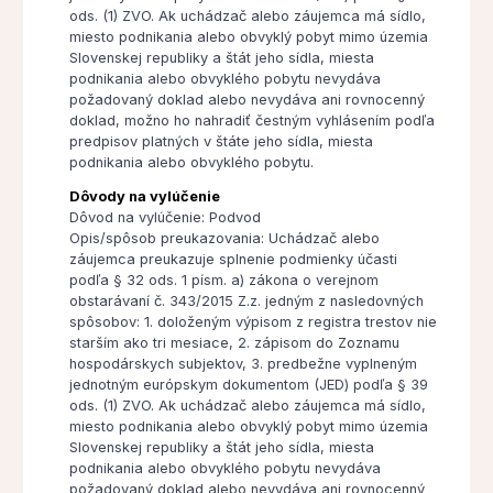
ods. (1) ZVO. Ak uchádzač alebo záujemca má sídlo,
miesto podnikania alebo obvyklý pobyt mimo územia
Slovenskej republiky a štát jeho sídla, miesta
podnikania alebo obvyklého pobytu nevydáva
požadovaný doklad alebo nevydáva ani rovnocenný
doklad, možno ho nahradiť čestným vyhlásením podľa
predpisov platných v štáte jeho sídla, miesta
podnikania alebo obvyklého pobytu.
Dôvody na vylúčenie
Dôvod na vylúčenie: Podvod
Opis/spôsob preukazovania: Uchádzač alebo
záujemca preukazuje splnenie podmienky účasti
podľa § 32 ods. 1 písm. a) zákona o verejnom
obstarávaní č. 343/2015 Z.z. jedným z nasledovných
spôsobov: 1. doloženým výpisom z registra trestov nie
starším ako tri mesiace, 2. zápisom do Zoznamu
hospodárskych subjektov, 3. predbežne vyplneným
jednotným európskym dokumentom (JED) podľa § 39
ods. (1) ZVO. Ak uchádzač alebo záujemca má sídlo,
miesto podnikania alebo obvyklý pobyt mimo územia
Slovenskej republiky a štát jeho sídla, miesta
podnikania alebo obvyklého pobytu nevydáva
požadovaný doklad alebo nevydáva ani rovnocenný