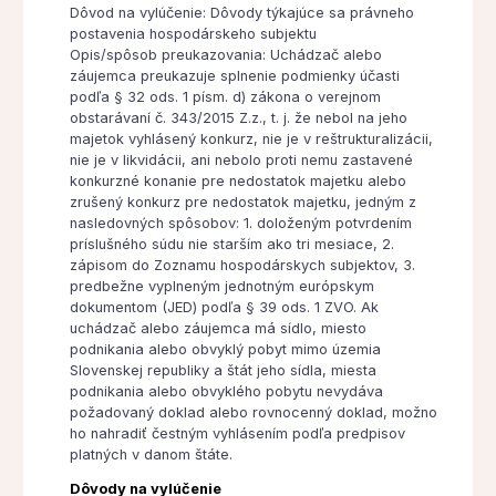
Dôvod na vylúčenie: Dôvody týkajúce sa právneho
postavenia hospodárskeho subjektu
Opis/spôsob preukazovania: Uchádzač alebo
záujemca preukazuje splnenie podmienky účasti
podľa § 32 ods. 1 písm. d) zákona o verejnom
obstarávaní č. 343/2015 Z.z., t. j. že nebol na jeho
majetok vyhlásený konkurz, nie je v reštrukturalizácii,
nie je v likvidácii, ani nebolo proti nemu zastavené
konkurzné konanie pre nedostatok majetku alebo
zrušený konkurz pre nedostatok majetku, jedným z
nasledovných spôsobov: 1. doloženým potvrdením
príslušného súdu nie starším ako tri mesiace, 2.
zápisom do Zoznamu hospodárskych subjektov, 3.
predbežne vyplneným jednotným európskym
dokumentom (JED) podľa § 39 ods. 1 ZVO. Ak
uchádzač alebo záujemca má sídlo, miesto
podnikania alebo obvyklý pobyt mimo územia
Slovenskej republiky a štát jeho sídla, miesta
podnikania alebo obvyklého pobytu nevydáva
požadovaný doklad alebo rovnocenný doklad, možno
ho nahradiť čestným vyhlásením podľa predpisov
platných v danom štáte.
Dôvody na vylúčenie