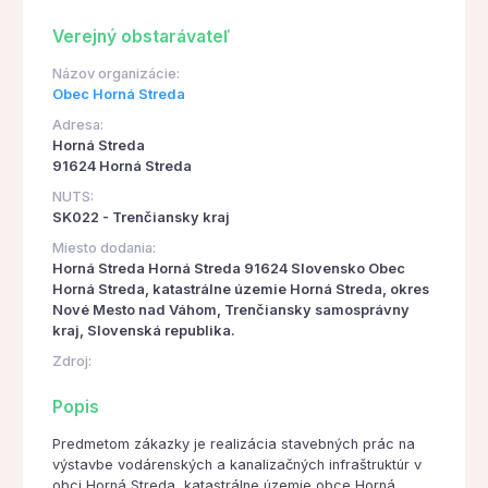
Verejný obstarávateľ
Názov organizácie:
Obec Horná Streda
Adresa:
Horná Streda
91624 Horná Streda
NUTS:
SK022 - Trenčiansky kraj
Miesto dodania:
Horná Streda Horná Streda 91624 Slovensko Obec
Horná Streda, katastrálne územie Horná Streda, okres
Nové Mesto nad Váhom, Trenčiansky samosprávny
kraj, Slovenská republika.
Zdroj:
Popis
Predmetom zákazky je realizácia stavebných prác na
výstavbe vodárenských a kanalizačných infraštruktúr v
obci Horná Streda, katastrálne územie obce Horná