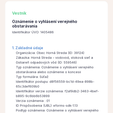
Vestník
Oznámenie o vyhlásení verejného
obstarávania
Identifikátor ÚVO: 1405486
1. Základné údaje
Organizácia: Obec Horná Streda (ID: 39124)
Zákazka: Horná Streda – vodovod, stoková sieť a
čistiareň odpadových vôd (ID: 559546)
Typ oznámenia: Oznámenie o vyhlásení verejného
obstarávania alebo oznámenie o koncesii
Typ formulára: Súťaž
Identifikátor postupu: d8f56559-bc1d-49ea-898b-
65c3def609b0
Identifikátor verzie oznámenia: f2a19db2-3463-4bef-
b895-9c6bb6b53899
Verzia oznámenia : 01
ID Prispôsobenia (UBL): eforms-sdk-1.13
Podtyp oznámenia: Oznámenie o vyhlásení verejného