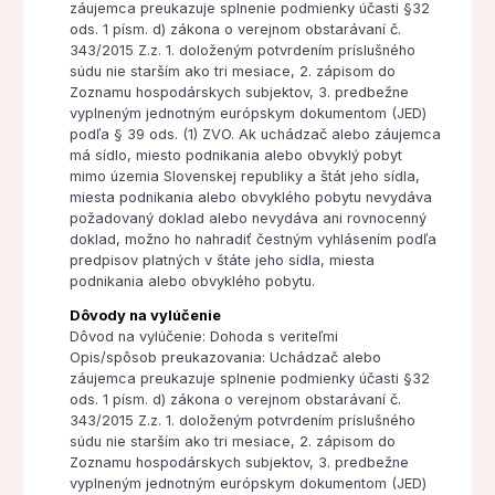
záujemca preukazuje splnenie podmienky účasti §32
ods. 1 písm. d) zákona o verejnom obstarávaní č.
343/2015 Z.z. 1. doloženým potvrdením príslušného
súdu nie starším ako tri mesiace, 2. zápisom do
Zoznamu hospodárskych subjektov, 3. predbežne
vyplneným jednotným európskym dokumentom (JED)
podľa § 39 ods. (1) ZVO. Ak uchádzač alebo záujemca
má sídlo, miesto podnikania alebo obvyklý pobyt
mimo územia Slovenskej republiky a štát jeho sídla,
miesta podnikania alebo obvyklého pobytu nevydáva
požadovaný doklad alebo nevydáva ani rovnocenný
doklad, možno ho nahradiť čestným vyhlásením podľa
predpisov platných v štáte jeho sídla, miesta
podnikania alebo obvyklého pobytu.
Dôvody na vylúčenie
Dôvod na vylúčenie: Dohoda s veriteľmi
Opis/spôsob preukazovania: Uchádzač alebo
záujemca preukazuje splnenie podmienky účasti §32
ods. 1 písm. d) zákona o verejnom obstarávaní č.
343/2015 Z.z. 1. doloženým potvrdením príslušného
súdu nie starším ako tri mesiace, 2. zápisom do
Zoznamu hospodárskych subjektov, 3. predbežne
vyplneným jednotným európskym dokumentom (JED)