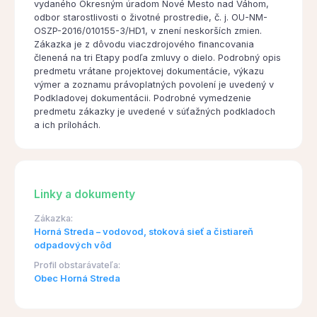
vydaného Okresným úradom Nové Mesto nad Váhom,
odbor starostlivosti o životné prostredie, č. j. OU-NM-
OSZP-2016/010155-3/HD1, v znení neskorších zmien.
Zákazka je z dôvodu viaczdrojového financovania
členená na tri Etapy podľa zmluvy o dielo. Podrobný opis
predmetu vrátane projektovej dokumentácie, výkazu
výmer a zoznamu právoplatných povolení je uvedený v
Podkladovej dokumentácii. Podrobné vymedzenie
predmetu zákazky je uvedené v súťažných podkladoch
a ich prílohách.
Linky a dokumenty
Zákazka:
Horná Streda – vodovod, stoková sieť a čistiareň
odpadových vôd
Profil obstarávateľa:
Obec Horná Streda