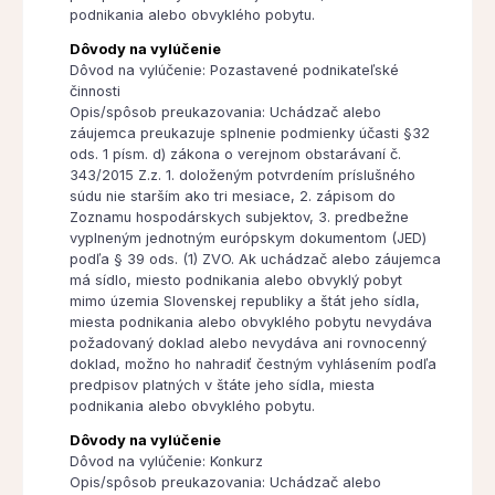
podnikania alebo obvyklého pobytu.
Dôvody na vylúčenie
Dôvod na vylúčenie: Pozastavené podnikateľské
činnosti
Opis/spôsob preukazovania: Uchádzač alebo
záujemca preukazuje splnenie podmienky účasti §32
ods. 1 písm. d) zákona o verejnom obstarávaní č.
343/2015 Z.z. 1. doloženým potvrdením príslušného
súdu nie starším ako tri mesiace, 2. zápisom do
Zoznamu hospodárskych subjektov, 3. predbežne
vyplneným jednotným európskym dokumentom (JED)
podľa § 39 ods. (1) ZVO. Ak uchádzač alebo záujemca
má sídlo, miesto podnikania alebo obvyklý pobyt
mimo územia Slovenskej republiky a štát jeho sídla,
miesta podnikania alebo obvyklého pobytu nevydáva
požadovaný doklad alebo nevydáva ani rovnocenný
doklad, možno ho nahradiť čestným vyhlásením podľa
predpisov platných v štáte jeho sídla, miesta
podnikania alebo obvyklého pobytu.
Dôvody na vylúčenie
Dôvod na vylúčenie: Konkurz
Opis/spôsob preukazovania: Uchádzač alebo