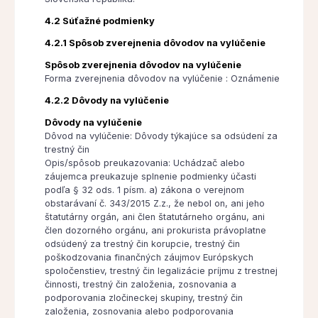
4.2 Súťažné podmienky
4.2.1 Spôsob zverejnenia dôvodov na vylúčenie
Spôsob zverejnenia dôvodov na vylúčenie
Forma zverejnenia dôvodov na vylúčenie : Oznámenie
4.2.2 Dôvody na vylúčenie
Dôvody na vylúčenie
Dôvod na vylúčenie: Dôvody týkajúce sa odsúdení za
trestný čin
Opis/spôsob preukazovania: Uchádzač alebo
záujemca preukazuje splnenie podmienky účasti
podľa § 32 ods. 1 písm. a) zákona o verejnom
obstarávaní č. 343/2015 Z.z., že nebol on, ani jeho
štatutárny orgán, ani člen štatutárneho orgánu, ani
člen dozorného orgánu, ani prokurista právoplatne
odsúdený za trestný čin korupcie, trestný čin
poškodzovania finančných záujmov Európskych
spoločenstiev, trestný čin legalizácie príjmu z trestnej
činnosti, trestný čin založenia, zosnovania a
podporovania zločineckej skupiny, trestný čin
založenia, zosnovania alebo podporovania