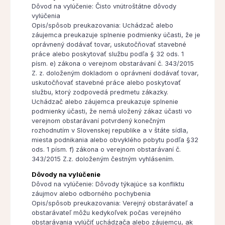
Dôvod na vylúčenie: Čisto vnútroštátne dôvody
vylúčenia
Opis/spôsob preukazovania: Uchádzač alebo
záujemca preukazuje splnenie podmienky účasti, že je
oprávnený dodávať tovar, uskutočňovať stavebné
práce alebo poskytovať službu podľa § 32 ods. 1
písm. e) zákona o verejnom obstarávaní č. 343/2015
Z. z. doloženým dokladom o oprávnení dodávať tovar,
uskutočňovať stavebné práce alebo poskytovať
službu, ktorý zodpovedá predmetu zákazky.
Uchádzač alebo záujemca preukazuje splnenie
podmienky účasti, že nemá uložený zákaz účasti vo
verejnom obstarávaní potvrdený konečným
rozhodnutím v Slovenskej republike a v štáte sídla,
miesta podnikania alebo obvyklého pobytu podľa §32
ods. 1 písm. f) zákona o verejnom obstarávaní č.
343/2015 Z.z. doloženým čestným vyhlásením.
Dôvody na vylúčenie
Dôvod na vylúčenie: Dôvody týkajúce sa konfliktu
záujmov alebo odborného pochybenia
Opis/spôsob preukazovania: Verejný obstarávateľ a
obstarávateľ môžu kedykoľvek počas verejného
obstarávania vylúčiť uchádzača alebo záujemcu, ak