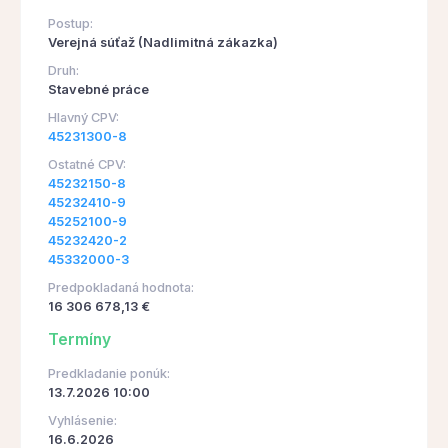
Postup:
Verejná súťaž (Nadlimitná zákazka)
Druh:
Stavebné práce
Hlavný CPV:
45231300-8
Ostatné CPV:
45232150-8
45232410-9
45252100-9
45232420-2
45332000-3
Predpokladaná hodnota:
16 306 678,13 €
Termíny
Predkladanie ponúk:
13.7.2026 10:00
Vyhlásenie:
16.6.2026