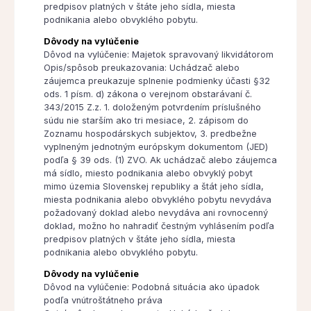
predpisov platných v štáte jeho sídla, miesta
podnikania alebo obvyklého pobytu.
Dôvody na vylúčenie
Dôvod na vylúčenie: Majetok spravovaný likvidátorom
Opis/spôsob preukazovania: Uchádzač alebo
záujemca preukazuje splnenie podmienky účasti §32
ods. 1 písm. d) zákona o verejnom obstarávaní č.
343/2015 Z.z. 1. doloženým potvrdením príslušného
súdu nie starším ako tri mesiace, 2. zápisom do
Zoznamu hospodárskych subjektov, 3. predbežne
vyplneným jednotným európskym dokumentom (JED)
podľa § 39 ods. (1) ZVO. Ak uchádzač alebo záujemca
má sídlo, miesto podnikania alebo obvyklý pobyt
mimo územia Slovenskej republiky a štát jeho sídla,
miesta podnikania alebo obvyklého pobytu nevydáva
požadovaný doklad alebo nevydáva ani rovnocenný
doklad, možno ho nahradiť čestným vyhlásením podľa
predpisov platných v štáte jeho sídla, miesta
podnikania alebo obvyklého pobytu.
Dôvody na vylúčenie
Dôvod na vylúčenie: Podobná situácia ako úpadok
podľa vnútroštátneho práva