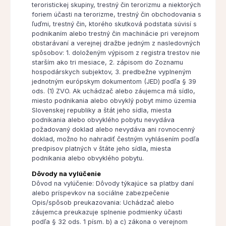
teroristickej skupiny, trestný čin terorizmu a niektorých
foriem účasti na terorizme, trestný čin obchodovania s
ľuďmi, trestný čin, ktorého skutková podstata súvisí s
podnikaním alebo trestný čin machinácie pri verejnom
obstarávaní a verejnej dražbe jedným z nasledovných
spôsobov: 1. doloženým výpisom z registra trestov nie
starším ako tri mesiace, 2. zápisom do Zoznamu
hospodárskych subjektov, 3. predbežne vyplneným
jednotným európskym dokumentom (JED) podľa § 39
ods. (1) ZVO. Ak uchádzač alebo záujemca má sídlo,
miesto podnikania alebo obvyklý pobyt mimo územia
Slovenskej republiky a štát jeho sídla, miesta
podnikania alebo obvyklého pobytu nevydáva
požadovaný doklad alebo nevydáva ani rovnocenný
doklad, možno ho nahradiť čestným vyhlásením podľa
predpisov platných v štáte jeho sídla, miesta
podnikania alebo obvyklého pobytu.
Dôvody na vylúčenie
Dôvod na vylúčenie: Dôvody týkajúce sa platby daní
alebo príspevkov na sociálne zabezpečenie
Opis/spôsob preukazovania: Uchádzač alebo
záujemca preukazuje splnenie podmienky účasti
podľa § 32 ods. 1 písm. b) a c) zákona o verejnom