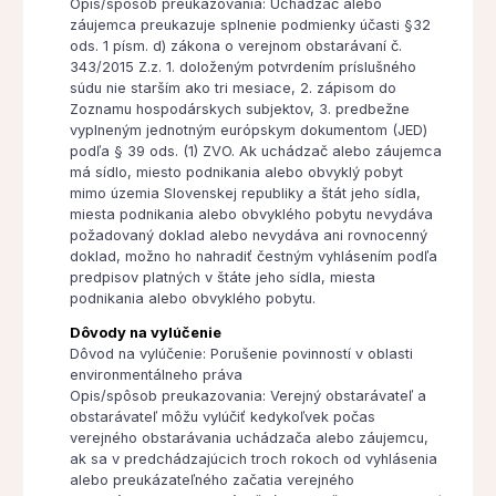
Opis/spôsob preukazovania: Uchádzač alebo
záujemca preukazuje splnenie podmienky účasti §32
ods. 1 písm. d) zákona o verejnom obstarávaní č.
343/2015 Z.z. 1. doloženým potvrdením príslušného
súdu nie starším ako tri mesiace, 2. zápisom do
Zoznamu hospodárskych subjektov, 3. predbežne
vyplneným jednotným európskym dokumentom (JED)
podľa § 39 ods. (1) ZVO. Ak uchádzač alebo záujemca
má sídlo, miesto podnikania alebo obvyklý pobyt
mimo územia Slovenskej republiky a štát jeho sídla,
miesta podnikania alebo obvyklého pobytu nevydáva
požadovaný doklad alebo nevydáva ani rovnocenný
doklad, možno ho nahradiť čestným vyhlásením podľa
predpisov platných v štáte jeho sídla, miesta
podnikania alebo obvyklého pobytu.
Dôvody na vylúčenie
Dôvod na vylúčenie: Porušenie povinností v oblasti
environmentálneho práva
Opis/spôsob preukazovania: Verejný obstarávateľ a
obstarávateľ môžu vylúčiť kedykoľvek počas
verejného obstarávania uchádzača alebo záujemcu,
ak sa v predchádzajúcich troch rokoch od vyhlásenia
alebo preukázateľného začatia verejného