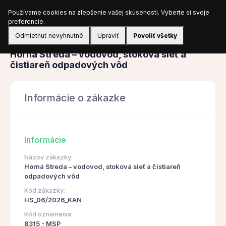
Používame cookies na zlepšenie vašej skúsenosti. Vyberte si svoje
Prihlásiť sa
preferencie.
Odmietnuť nevyhnutné
Upraviť
Povoliť všetky
Obstarávanie
Horná Streda – vodovod, stoková sieť a
čistiareň odpadových vôd
Informácie o zákazke
Informácie
Názov zákazky:
Horná Streda – vodovod, stoková sieť a čistiareň
odpadových vôd
Kód zákazky:
HS_06/2026_KAN
Kód oznámenia:
8315 - MSP