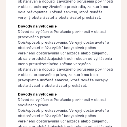
obstarávania dopustil závažného porušenia povinností
v oblasti ochrany životného prostredia, za ktoré mu
bola právoplatne uložená sankcia, ktoré dokáže
verejný obstarávateľ a obstarávateľ preukázať.
Dôvody na vylúčenie
Dôvod na vylúčenie: Porušenie povinností v oblasti
pracovného práva
Opis/spôsob preukazovania: Verejný obstarávateľ a
obstarávateľ môžu vylúčiť kedykoľvek počas
verejného obstarávania uchádzača alebo záujemcu,
ak sa v predchádzajúcich troch rokoch od vyhlásenia
alebo preukázateľného začatia verejného
obstarávania dopustil závažného porušenia povinností
v oblasti pracovného práva, za ktoré mu bola
právoplatne uložená sankcia, ktoré dokáže verejný
obstarávateľ a obstarávateľ preukázať.
Dôvody na vylúčenie
Dôvod na vylúčenie: Porušenie povinností v oblasti
sociálneho práva
Opis/spôsob preukazovania: Verejný obstarávateľ a
obstarávateľ môžu vylúčiť kedykoľvek počas
verejného obstarávania uchádzača alebo záujemcu,
ak sa v predchádzajúcich troch rokoch od vyhlásenia