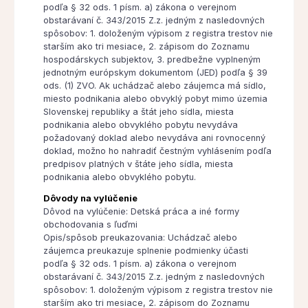
podľa § 32 ods. 1 písm. a) zákona o verejnom
obstarávaní č. 343/2015 Z.z. jedným z nasledovných
spôsobov: 1. doloženým výpisom z registra trestov nie
starším ako tri mesiace, 2. zápisom do Zoznamu
hospodárskych subjektov, 3. predbežne vyplneným
jednotným európskym dokumentom (JED) podľa § 39
ods. (1) ZVO. Ak uchádzač alebo záujemca má sídlo,
miesto podnikania alebo obvyklý pobyt mimo územia
Slovenskej republiky a štát jeho sídla, miesta
podnikania alebo obvyklého pobytu nevydáva
požadovaný doklad alebo nevydáva ani rovnocenný
doklad, možno ho nahradiť čestným vyhlásením podľa
predpisov platných v štáte jeho sídla, miesta
podnikania alebo obvyklého pobytu.
Dôvody na vylúčenie
Dôvod na vylúčenie: Detská práca a iné formy
obchodovania s ľuďmi
Opis/spôsob preukazovania: Uchádzač alebo
záujemca preukazuje splnenie podmienky účasti
podľa § 32 ods. 1 písm. a) zákona o verejnom
obstarávaní č. 343/2015 Z.z. jedným z nasledovných
spôsobov: 1. doloženým výpisom z registra trestov nie
starším ako tri mesiace, 2. zápisom do Zoznamu