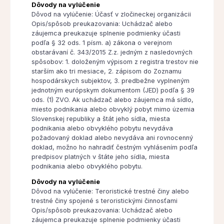
Dôvody na vylúčenie
Dôvod na vylúčenie: Účasť v zločineckej organizácii
Opis/spôsob preukazovania: Uchádzač alebo
záujemca preukazuje splnenie podmienky účasti
podľa § 32 ods. 1 písm. a) zákona o verejnom
obstarávaní č. 343/2015 Z.z. jedným z nasledovných
spôsobov: 1. doloženým výpisom z registra trestov nie
starším ako tri mesiace, 2. zápisom do Zoznamu
hospodárskych subjektov, 3. predbežne vyplneným
jednotným európskym dokumentom (JED) podľa § 39
ods. (1) ZVO. Ak uchádzač alebo záujemca má sídlo,
miesto podnikania alebo obvyklý pobyt mimo územia
Slovenskej republiky a štát jeho sídla, miesta
podnikania alebo obvyklého pobytu nevydáva
požadovaný doklad alebo nevydáva ani rovnocenný
doklad, možno ho nahradiť čestným vyhlásením podľa
predpisov platných v štáte jeho sídla, miesta
podnikania alebo obvyklého pobytu.
Dôvody na vylúčenie
Dôvod na vylúčenie: Teroristické trestné činy alebo
trestné činy spojené s teroristickými činnosťami
Opis/spôsob preukazovania: Uchádzač alebo
záujemca preukazuje splnenie podmienky účasti