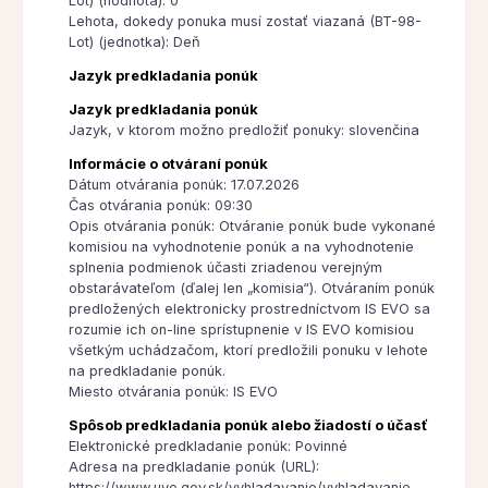
Lot) (hodnota): 0
Lehota, dokedy ponuka musí zostať viazaná (BT-98-
Lot) (jednotka): Deň
Jazyk predkladania ponúk
Jazyk predkladania ponúk
Jazyk, v ktorom možno predložiť ponuky: slovenčina
Informácie o otváraní ponúk
Dátum otvárania ponúk: 17.07.2026
Čas otvárania ponúk: 09:30
Opis otvárania ponúk: Otváranie ponúk bude vykonané
komisiou na vyhodnotenie ponúk a na vyhodnotenie
splnenia podmienok účasti zriadenou verejným
obstarávateľom (ďalej len „komisia“). Otváraním ponúk
predložených elektronicky prostredníctvom IS EVO sa
rozumie ich on-line sprístupnenie v IS EVO komisiou
všetkým uchádzačom, ktorí predložili ponuku v lehote
na predkladanie ponúk.
Miesto otvárania ponúk: IS EVO
Spôsob predkladania ponúk alebo žiadostí o účasť
Elektronické predkladanie ponúk: Povinné
Adresa na predkladanie ponúk (URL):
https://www.uvo.gov.sk/vyhladavanie/vyhladavanie-