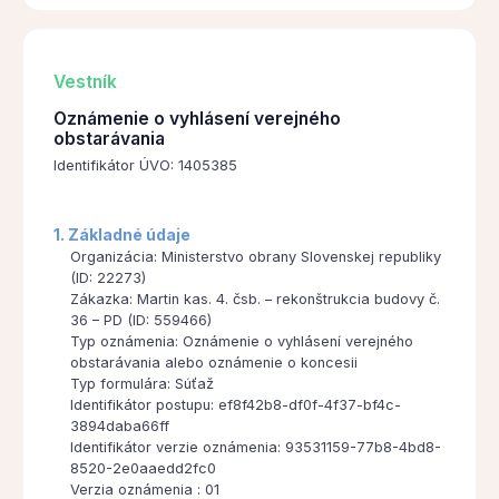
Vestník
Oznámenie o vyhlásení verejného
obstarávania
Identifikátor ÚVO: 1405385
1. Základné údaje
Organizácia: Ministerstvo obrany Slovenskej republiky
(ID: 22273)
Zákazka: Martin kas. 4. čsb. – rekonštrukcia budovy č.
36 – PD (ID: 559466)
Typ oznámenia: Oznámenie o vyhlásení verejného
obstarávania alebo oznámenie o koncesii
Typ formulára: Súťaž
Identifikátor postupu: ef8f42b8-df0f-4f37-bf4c-
3894daba66ff
Identifikátor verzie oznámenia: 93531159-77b8-4bd8-
8520-2e0aaedd2fc0
Verzia oznámenia : 01