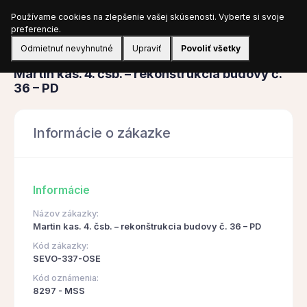
Používame cookies na zlepšenie vašej skúsenosti. Vyberte si svoje
Prihlásiť sa
preferencie.
Odmietnuť nevyhnutné
Upraviť
Povoliť všetky
Obstarávanie
Martin kas. 4. čsb. – rekonštrukcia budovy č.
36 – PD
Informácie o zákazke
Informácie
Názov zákazky:
Martin kas. 4. čsb. – rekonštrukcia budovy č. 36 – PD
Kód zákazky:
SEVO-337-OSE
Kód oznámenia:
8297 - MSS