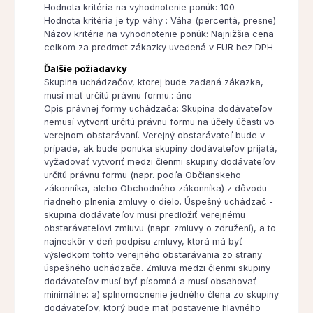
Hodnota kritéria na vyhodnotenie ponúk: 100
Hodnota kritéria je typ váhy : Váha (percentá, presne)
Názov kritéria na vyhodnotenie ponúk: Najnižšia cena
celkom za predmet zákazky uvedená v EUR bez DPH
Ďalšie požiadavky
Skupina uchádzačov, ktorej bude zadaná zákazka,
musí mať určitú právnu formu.: áno
Opis právnej formy uchádzača: Skupina dodávateľov
nemusí vytvoriť určitú právnu formu na účely účasti vo
verejnom obstarávaní. Verejný obstarávateľ bude v
prípade, ak bude ponuka skupiny dodávateľov prijatá,
vyžadovať vytvoriť medzi členmi skupiny dodávateľov
určitú právnu formu (napr. podľa Občianskeho
zákonníka, alebo Obchodného zákonníka) z dôvodu
riadneho plnenia zmluvy o dielo. Úspešný uchádzač -
skupina dodávateľov musí predložiť verejnému
obstarávateľovi zmluvu (napr. zmluvy o združení), a to
najneskôr v deň podpisu zmluvy, ktorá má byť
výsledkom tohto verejného obstarávania zo strany
úspešného uchádzača. Zmluva medzi členmi skupiny
dodávateľov musí byť písomná a musí obsahovať
minimálne: a) splnomocnenie jedného člena zo skupiny
dodávateľov, ktorý bude mať postavenie hlavného