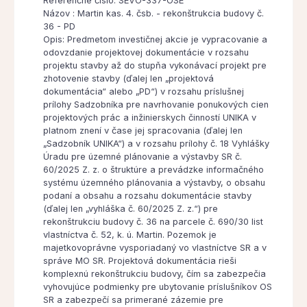
Referenčné číslo: SEVO-337-OSE
Názov : Martin kas. 4. čsb. - rekonštrukcia budovy č.
36 - PD
Opis: Predmetom investičnej akcie je vypracovanie a
odovzdanie projektovej dokumentácie v rozsahu
projektu stavby až do stupňa vykonávací projekt pre
zhotovenie stavby (ďalej len „projektová
dokumentácia“ alebo „PD“) v rozsahu príslušnej
prílohy Sadzobníka pre navrhovanie ponukových cien
projektových prác a inžinierskych činností UNIKA v
platnom znení v čase jej spracovania (ďalej len
„Sadzobník UNIKA“) a v rozsahu prílohy č. 18 Vyhlášky
Úradu pre územné plánovanie a výstavby SR č.
60/2025 Z. z. o štruktúre a prevádzke informačného
systému územného plánovania a výstavby, o obsahu
podaní a obsahu a rozsahu dokumentácie stavby
(ďalej len „vyhláška č. 60/2025 Z. z.“) pre
rekonštrukciu budovy č. 36 na parcele č. 690/30 list
vlastníctva č. 52, k. ú. Martin. Pozemok je
majetkovoprávne vysporiadaný vo vlastníctve SR a v
správe MO SR. Projektová dokumentácia rieši
komplexnú rekonštrukciu budovy, čím sa zabezpečia
vyhovujúce podmienky pre ubytovanie príslušníkov OS
SR a zabezpečí sa primerané zázemie pre