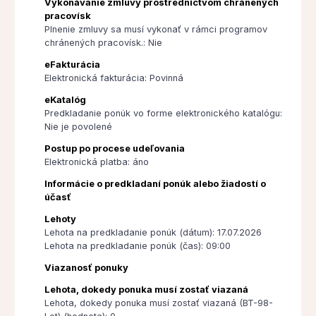
Vykonávanie zmluvy prostredníctvom chránených
pracovísk
Plnenie zmluvy sa musí vykonať v rámci programov
chránených pracovísk.: Nie
eFakturácia
Elektronická fakturácia: Povinná
eKatalóg
Predkladanie ponúk vo forme elektronického katalógu:
Nie je povolené
Postup po procese udeľovania
Elektronická platba: áno
Informácie o predkladaní ponúk alebo žiadostí o
účasť
Lehoty
Lehota na predkladanie ponúk (dátum): 17.07.2026
Lehota na predkladanie ponúk (čas): 09:00
Viazanosť ponuky
Lehota, dokedy ponuka musí zostať viazaná
Lehota, dokedy ponuka musí zostať viazaná (BT-98-