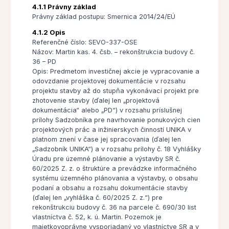
4.1.1 Právny základ
Právny základ postupu: Smernica 2014/24/EÚ
4.1.2 Opis
Referenčné číslo: SEVO-337-OSE
Názov: Martin kas. 4. čsb. – rekonštrukcia budovy č.
36 – PD
Opis: Predmetom investičnej akcie je vypracovanie a
odovzdanie projektovej dokumentácie v rozsahu
projektu stavby až do stupňa vykonávací projekt pre
zhotovenie stavby (ďalej len „projektová
dokumentácia“ alebo „PD“) v rozsahu príslušnej
prílohy Sadzobníka pre navrhovanie ponukových cien
projektových prác a inžinierskych činností UNIKA v
platnom znení v čase jej spracovania (ďalej len
„Sadzobník UNIKA“) a v rozsahu prílohy č. 18 Vyhlášky
Úradu pre územné plánovanie a výstavby SR č.
60/2025 Z. z. o štruktúre a prevádzke informačného
systému územného plánovania a výstavby, o obsahu
podaní a obsahu a rozsahu dokumentácie stavby
(ďalej len „vyhláška č. 60/2025 Z. z.“) pre
rekonštrukciu budovy č. 36 na parcele č. 690/30 list
vlastníctva č. 52, k. ú. Martin. Pozemok je
majetkovoprávne vysporiadaný vo vlastníctve SR a v