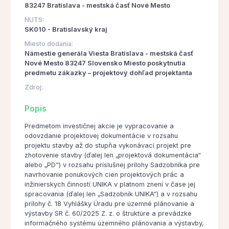
83247 Bratislava - mestská časť Nové Mesto
NUTS:
SK010 - Bratislavský kraj
Miesto dodania:
Námestie generála Viesta Bratislava - mestská časť
Nové Mesto 83247 Slovensko Miesto poskytnutia
predmetu zákazky – projektový dohľad projektanta
Zdroj:
Popis
Predmetom investičnej akcie je vypracovanie a
odovzdanie projektovej dokumentácie v rozsahu
projektu stavby až do stupňa vykonávací projekt pre
zhotovenie stavby (ďalej len „projektová dokumentácia“
alebo „PD“) v rozsahu príslušnej prílohy Sadzobníka pre
navrhovanie ponukových cien projektových prác a
inžinierskych činností UNIKA v platnom znení v čase jej
spracovania (ďalej len „Sadzobník UNIKA“) a v rozsahu
prílohy č. 18 Vyhlášky Úradu pre územné plánovanie a
výstavby SR č. 60/2025 Z. z. o štruktúre a prevádzke
informačného systému územného plánovania a výstavby,