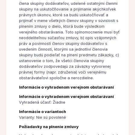
člena skupiny dodávateľov, udelené ostatnými členmi
skupiny na uskutočňovanie a prijímanie akýchkoľvek
právnych úkonov, ktoré sa budú uskutočňovať a
prijímať v mene všetkých členov skupiny v súvislosti s
plnením zmluvy o dielo, ktorá bude výsledkom
verejného obstarávania. Toto splnomocnenie musí byť
neoddeliteľnou súčasťou zmluvy, b) opis vzájomných
práv a povinností členov skupiny dodávateľov s
uvedením činností, ktorými sa jednotliví členovia
skupiny budú podieľať na plnení predmetu zákazky, c)
ustanovenie o tom, že všetci členovia skupiny
dodávateľov zodpovedajú za záväzky vytvorenej
právnej formy (napr. združenia) voči verejnému
obstarávateľovi spoločne a nerozdielne.
Informácie o vyhradenom verejnom obstarávaní
Informácie o vyhradenom verejnom obstarávaní
Vyhradená účasť: Žiadne
Informácie o variantoch
Varianty: Nie sú povolené
Požiadavky na plnenie zmluvy