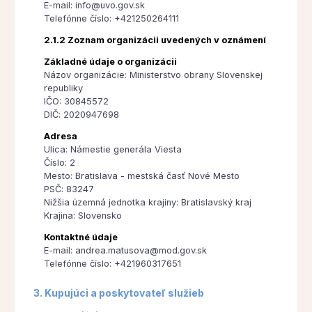
E-mail: info@uvo.gov.sk
Telefónne číslo: +421250264111
2.1.2 Zoznam organizácii uvedených v oznámení
Základné údaje o organizácii
Názov organizácie: Ministerstvo obrany Slovenskej
republiky
IČO: 30845572
DIČ: 2020947698
Adresa
Ulica: Námestie generála Viesta
Číslo: 2
Mesto: Bratislava - mestská časť Nové Mesto
PSČ: 83247
Nižšia územná jednotka krajiny: Bratislavský kraj
Krajina: Slovensko
Kontaktné údaje
E-mail: andrea.matusova@mod.gov.sk
Telefónne číslo: +421960317651
3. Kupujúci a poskytovateľ služieb