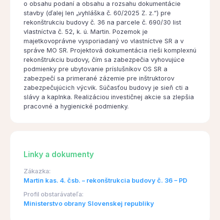
o obsahu podaní a obsahu a rozsahu dokumentácie
stavby (ďalej len „vyhláška č. 60/2025 Z. z.“) pre
rekonštrukciu budovy č. 36 na parcele č. 690/30 list
vlastníctva č. 52, k. ú. Martin. Pozemok je
majetkovoprávne vysporiadaný vo vlastníctve SR a v
správe MO SR. Projektová dokumentácia rieši komplexnú
rekonštrukciu budovy, čím sa zabezpečia vyhovujúce
podmienky pre ubytovanie príslušníkov OS SR a
zabezpečí sa primerané zázemie pre inštruktorov
zabezpečujúcich výcvik. Súčasťou budovy je sieň cti a
slávy a kaplnka. Realizáciou investičnej akcie sa zlepšia
pracovné a hygienické podmienky.
Linky a dokumenty
Zákazka:
Martin kas. 4. čsb. – rekonštrukcia budovy č. 36 – PD
Profil obstarávateľa:
Ministerstvo obrany Slovenskej republiky