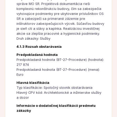
správe MO SR. Projektová dokumentácia rieši
komplexnú rekonštrukciu budovy, čím sa zabezpečia
vyhovujúce podmienky pre ubytovanie príslušníkov OS
SR a zabezpečí sa primerané zázemie pre
inštruktorov zabezpečujúcich výcvik. Súčasťou budovy
je sieň cti a slávy a kaplnka. Realizáciou investičnej
akcie sa zlepšia pracovné a hygienické podmienky.
Druh zákazky: Služby
4.1.3 Rozsah obstarávania
Predpokladaná hodnota
Predpokladaná hodnota (BT-27-Procedure) (hodnota):
217 874
Predpokladaná hodnota (BT-27-Procedure) (mena):
Euro
Hlavná klasifikácia
Typ klasifikácie: Spoločný slovník obstarávania
Hlavný CPV kód: Architektonické a inžinierske služby
a dozor
Informácie o dodatočnej klasifikácii predmetu
zákazky