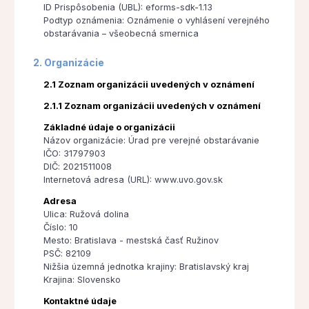
ID Prispôsobenia (UBL): eforms-sdk-1.13
Podtyp oznámenia: Oznámenie o vyhlásení verejného
obstarávania – všeobecná smernica
2. Organizácie
2.1 Zoznam organizácii uvedených v oznámení
2.1.1 Zoznam organizácii uvedených v oznámení
Základné údaje o organizácii
Názov organizácie: Úrad pre verejné obstarávanie
IČO: 31797903
DIČ: 2021511008
Internetová adresa (URL): www.uvo.gov.sk
Adresa
Ulica: Ružová dolina
Číslo: 10
Mesto: Bratislava - mestská časť Ružinov
PSČ: 82109
Nižšia územná jednotka krajiny: Bratislavský kraj
Krajina: Slovensko
Kontaktné údaje