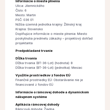
Informácie o mieste plnenia
Ulica: Jilemnického
Číslo: 6
Mesto: Martin
PSČ: 036 01
Nižšia územná jednotka krajiny: Žilinský kraj
Krajina: Slovensko
Doplňujúce informácie o mieste plnenia: Miesto
poskytnutia predmetu zákazky – projektový dohľad
projektanta
Predpokladané trvanie
Dĺžka trvania
Dĺžka trvania (BT-36-Lot) (hodnota): 8
Dĺžka trvania (BT-36-Lot) (jednotka): Mesiac
Využitie prostriedkov z fondov EÚ
Finančné prostriedky EÚ: Obstarávanie nie je
financované z fondov EÚ
Informácie o rámcovej dohode a dynamickom
nákupnom systéme
Aplikácia rámcovej dohody
Rámcová dohoda: Žiadna