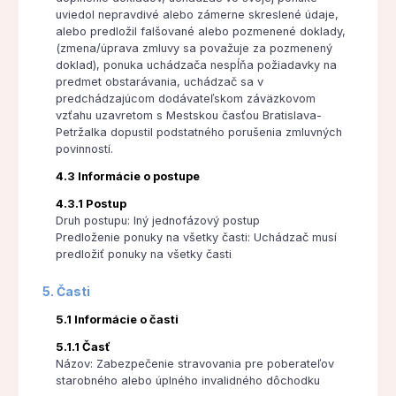
uviedol nepravdivé alebo zámerne skreslené údaje,
alebo predložil falšované alebo pozmenené doklady,
(zmena/úprava zmluvy sa považuje za pozmenený
doklad), ponuka uchádzača nespĺňa požiadavky na
predmet obstarávania, uchádzač sa v
predchádzajúcom dodávateľskom záväzkovom
vzťahu uzavretom s Mestskou časťou Bratislava-
Petržalka dopustil podstatného porušenia zmluvných
povinností.
4.3 Informácie o postupe
4.3.1 Postup
Druh postupu: Iný jednofázový postup
Predloženie ponuky na všetky časti: Uchádzač musí
predložiť ponuky na všetky časti
5. Časti
5.1 Informácie o časti
5.1.1 Časť
Názov: Zabezpečenie stravovania pre poberateľov
starobného alebo úplného invalidného dôchodku