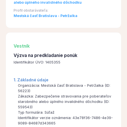
alebo úplného invalidného dôchodku
Profil obstarávateľa:
Mestská časť Bratislava - Petržalka
Vestník
Výzva na predkladanie ponúk
Identifikátor ÚVO: 1405355
1. Základné údaje
Organizácia: Mestská časť Bratislava - Petržalka (ID:
56223)
Zákazka: Zabezpečenie stravovania pre poberateľov
starobného alebo úplného invalidného dôchodku (ID:
559543)
Typ formulára: Súťaž
Identifikátor verzie oznámenia: 43e78f36-7486-4e39-
9089-84687d343665