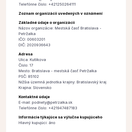
Telefónne číslo: +421250264111
Zoznam organizácii uvedených v oznámení
Základné údaje o organizácii
Názov organizácie: Mestská časť Bratislava -
Petržalka
IČO: 00603201
DIČ: 2020936643
Adresa
Ulica: Kutlíkova
Číslo: 17
Mesto: Bratislava - mestská časť Petržalka
PSČ: 85102
Nižšia územná jednotka krajiny: Bratislavský kraj
Krajina: Slovensko
Kontaktné údaje
E-mail: podnety@petrzalka.sk
Telefónne číslo: +421947487183
Informácie týkajúce sa výlučne kupujúceho
Hlavný kupujúci: áno