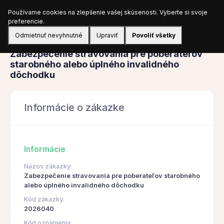
Používame cookies na zlepšenie vašej skúsenosti. Vyberte si svoje
Prihlásiť sa
preferencie.
Odmietnuť nevyhnutné
Upraviť
Povoliť všetky
Obstarávanie
Zabezpečenie stravovania pre poberateľov
starobného alebo úplného invalidného
dôchodku
Informácie o zákazke
Informácie
Názov zákazky:
Zabezpečenie stravovania pre poberateľov starobného
alebo úplného invalidného dôchodku
Kód zákazky:
2026040
Kód oznámenia: