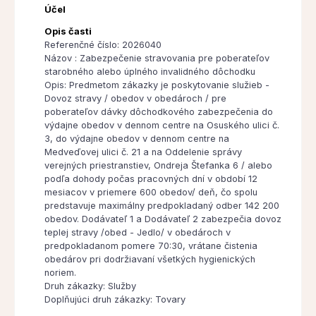
Účel
Opis časti
Referenčné číslo: 2026040
Názov : Zabezpečenie stravovania pre poberateľov
starobného alebo úplného invalidného dôchodku
Opis: Predmetom zákazky je poskytovanie služieb -
Dovoz stravy / obedov v obedároch / pre
poberateľov dávky dôchodkového zabezpečenia do
výdajne obedov v dennom centre na Osuského ulici č.
3, do výdajne obedov v dennom centre na
Medveďovej ulici č. 21 a na Oddelenie správy
verejných priestranstiev, Ondreja Štefanka 6 / alebo
podľa dohody počas pracovných dní v období 12
mesiacov v priemere 600 obedov/ deň, čo spolu
predstavuje maximálny predpokladaný odber 142 200
obedov. Dodávateľ 1 a Dodávateľ 2 zabezpečia dovoz
teplej stravy /obed - Jedlo/ v obedároch v
predpokladanom pomere 70:30, vrátane čistenia
obedárov pri dodržiavaní všetkých hygienických
noriem.
Druh zákazky: Služby
Doplňujúci druh zákazky: Tovary