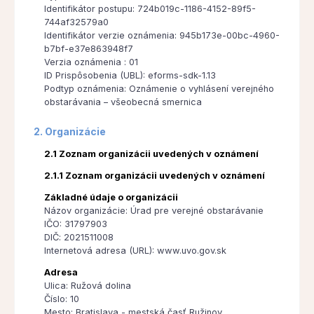
Identifikátor postupu: 724b019c-1186-4152-89f5-
744af32579a0
Identifikátor verzie oznámenia: 945b173e-00bc-4960-
b7bf-e37e863948f7
Verzia oznámenia : 01
ID Prispôsobenia (UBL): eforms-sdk-1.13
Podtyp oznámenia: Oznámenie o vyhlásení verejného
obstarávania – všeobecná smernica
2. Organizácie
2.1 Zoznam organizácii uvedených v oznámení
2.1.1 Zoznam organizácii uvedených v oznámení
Základné údaje o organizácii
Názov organizácie: Úrad pre verejné obstarávanie
IČO: 31797903
DIČ: 2021511008
Internetová adresa (URL): www.uvo.gov.sk
Adresa
Ulica: Ružová dolina
Číslo: 10
Mesto: Bratislava - mestská časť Ružinov