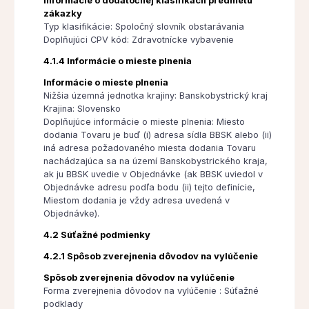
Informácie o dodatočnej klasifikácii predmetu
zákazky
Typ klasifikácie: Spoločný slovník obstarávania
Doplňujúci CPV kód: Zdravotnícke vybavenie
4.1.4 Informácie o mieste plnenia
Informácie o mieste plnenia
Nižšia územná jednotka krajiny: Banskobystrický kraj
Krajina: Slovensko
Doplňujúce informácie o mieste plnenia: Miesto
dodania Tovaru je buď (i) adresa sídla BBSK alebo (ii)
iná adresa požadovaného miesta dodania Tovaru
nachádzajúca sa na území Banskobystrického kraja,
ak ju BBSK uvedie v Objednávke (ak BBSK uviedol v
Objednávke adresu podľa bodu (ii) tejto definície,
Miestom dodania je vždy adresa uvedená v
Objednávke).
4.2 Súťažné podmienky
4.2.1 Spôsob zverejnenia dôvodov na vylúčenie
Spôsob zverejnenia dôvodov na vylúčenie
Forma zverejnenia dôvodov na vylúčenie : Súťažné
podklady