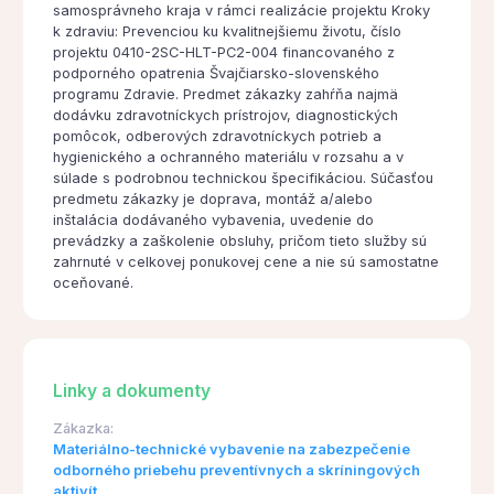
samosprávneho kraja v rámci realizácie projektu Kroky
k zdraviu: Prevenciou ku kvalitnejšiemu životu, číslo
projektu 0410-2SC-HLT-PC2-004 financovaného z
podporného opatrenia Švajčiarsko-slovenského
programu Zdravie. Predmet zákazky zahŕňa najmä
dodávku zdravotníckych prístrojov, diagnostických
pomôcok, odberových zdravotníckych potrieb a
hygienického a ochranného materiálu v rozsahu a v
súlade s podrobnou technickou špecifikáciou. Súčasťou
predmetu zákazky je doprava, montáž a/alebo
inštalácia dodávaného vybavenia, uvedenie do
prevádzky a zaškolenie obsluhy, pričom tieto služby sú
zahrnuté v celkovej ponukovej cene a nie sú samostatne
oceňované.
Linky a dokumenty
Zákazka:
Materiálno-technické vybavenie na zabezpečenie
odborného priebehu preventívnych a skríningových
aktivít