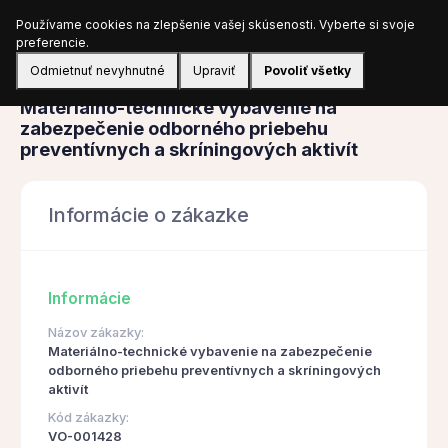
Používame cookies na zlepšenie vašej skúsenosti. Vyberte si svoje
Prihlásiť sa
preferencie.
Odmietnuť nevyhnutné
Upraviť
Povoliť všetky
Obstarávanie
Materiálno-technické vybavenie na
zabezpečenie odborného priebehu
preventívnych a skríningových aktivít
Informácie o zákazke
Informácie
Názov zákazky:
Materiálno-technické vybavenie na zabezpečenie
odborného priebehu preventívnych a skríningových
aktivít
Kód zákazky:
VO-001428