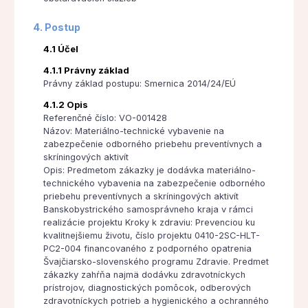
4. Postup
4.1 Účel
4.1.1 Právny základ
Právny základ postupu: Smernica 2014/24/EÚ
4.1.2 Opis
Referenčné číslo: VO-001428
Názov: Materiálno-technické vybavenie na
zabezpečenie odborného priebehu preventívnych a
skríningových aktivít
Opis: Predmetom zákazky je dodávka materiálno-
technického vybavenia na zabezpečenie odborného
priebehu preventívnych a skríningových aktivít
Banskobystrického samosprávneho kraja v rámci
realizácie projektu Kroky k zdraviu: Prevenciou ku
kvalitnejšiemu životu, číslo projektu 0410-2SC-HLT-
PC2-004 financovaného z podporného opatrenia
Švajčiarsko-slovenského programu Zdravie. Predmet
zákazky zahŕňa najmä dodávku zdravotníckych
prístrojov, diagnostických pomôcok, odberových
zdravotníckych potrieb a hygienického a ochranného