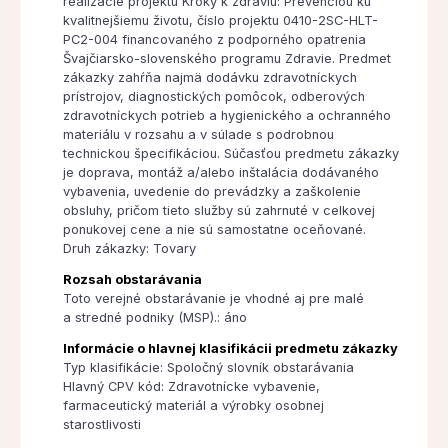
realizácie projektu Kroky k zdraviu: Prevenciou ku
kvalitnejšiemu životu, číslo projektu 0410-2SC-HLT-
PC2-004 financovaného z podporného opatrenia
Švajčiarsko-slovenského programu Zdravie. Predmet
zákazky zahŕňa najmä dodávku zdravotníckych
prístrojov, diagnostických pomôcok, odberových
zdravotníckych potrieb a hygienického a ochranného
materiálu v rozsahu a v súlade s podrobnou
technickou špecifikáciou. Súčasťou predmetu zákazky
je doprava, montáž a/alebo inštalácia dodávaného
vybavenia, uvedenie do prevádzky a zaškolenie
obsluhy, pričom tieto služby sú zahrnuté v celkovej
ponukovej cene a nie sú samostatne oceňované.
Druh zákazky: Tovary
Rozsah obstarávania
Toto verejné obstarávanie je vhodné aj pre malé
a stredné podniky (MSP).: áno
Informácie o hlavnej klasifikácii predmetu zákazky
Typ klasifikácie: Spoločný slovník obstarávania
Hlavný CPV kód: Zdravotnícke vybavenie,
farmaceutický materiál a výrobky osobnej
starostlivosti