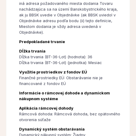
iná adresa požadovaného miesta dodania Tovaru
nachádzajúca sa na území Banskobystrického kraja,
ak ju BBSK uvedie v Objednávke (ak BBSK uviedol v
Objednávke adresu podľa bodu (ii) tejto definície,
Miestom dodania je vždy adresa uvedená v
Objednávke).
Predpokladané trvanie
Dĺžka trvania
Dĺžka trvania (BT-36-Lot) (hodnota): 36
Dĺžka trvania (BT-36-Lot) (jednotka): Mesiac
Využitie prostriedkov z fondov EÚ
Finančné prostriedky EÚ: Obstarávanie nie je
financované z fondov EÚ
Informácie o rámcovej dohode a dynamickom
nákupnom systéme
Aplikácia rámcovej dohody
Rámcová dohoda: Rámcová dohoda, bez opätovného
otvorenia súťaže
Dynamický systém obstarávania
Dynamický nákupný systém: Žiadny