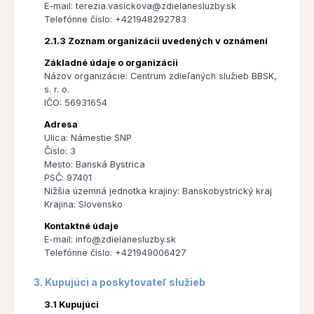
E-mail: terezia.vasickova@zdielanesluzby.sk
Telefónne číslo: +421948292783
2.1.3 Zoznam organizácii uvedených v oznámení
Základné údaje o organizácii
Názov organizácie: Centrum zdieľaných služieb BBSK,
s. r. o.
IČO: 56931654
Adresa
Ulica: Námestie SNP
Číslo: 3
Mesto: Banská Bystrica
PSČ: 97401
Nižšia územná jednotka krajiny: Banskobystrický kraj
Krajina: Slovensko
Kontaktné údaje
E-mail: info@zdielanesluzby.sk
Telefónne číslo: +421949006427
3. Kupujúci a poskytovateľ služieb
3.1 Kupujúci