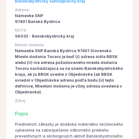
Banskobystrický samosprávny kraj
Adresa:
Námestie SNP
97401 Banská Bystrica
NUTS:
SK032 - Banskobystrický kraj
Miesto dodania:
Námestie SNP Banská Bystrica 97401 Slovensko
Miesto dodania Tovaru je buď (i) adresa sídla BBSK
alebo (ii) iná adresa požadovaného miesta dodania
Tovaru nachádzajúca sa na území Banskobystrického
kraja, ak ju BBSK uvedie v Objednávke (ak BBSK
uviedol v Objednávke adresu podľa bodu (ii) tejto
definície, Miestom dodania je vždy adresa uvedená v
Objednávke).
Zdroj:
Popis
Predmetom zákazky je dodávka materiálno-technického
vybavenia na zabezpečenie odborného priebehu
preventívnych a skríningových aktivít Banskobystrického