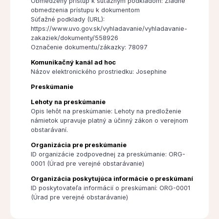
Obmedzený prístup k súťažným podkladom: Žiadne
obmedzenia prístupu k dokumentom
Súťažné podklady (URL):
https://www.uvo.gov.sk/vyhladavanie/vyhladavanie-
zakaziek/dokumenty/558926
Označenie dokumentu/zákazky: 78097
Komunikačný kanál ad hoc
Názov elektronického prostriedku: Josephine
Preskúmanie
Lehoty na preskúmanie
Opis lehôt na preskúmanie: Lehoty na predloženie
námietok upravuje platný a účinný zákon o verejnom
obstarávaní.
Organizácia pre preskúmanie
ID organizácie zodpovednej za preskúmanie: ORG-
0001 (Úrad pre verejné obstarávanie)
Organizácia poskytujúca informácie o preskúmaní
ID poskytovateľa informácií o preskúmaní: ORG-0001
(Úrad pre verejné obstarávanie)