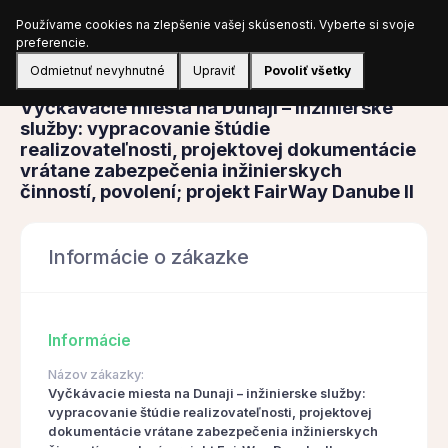
Používame cookies na zlepšenie vašej skúsenosti. Vyberte si svoje
Prihlásiť sa
preferencie.
Odmietnuť nevyhnutné
Upraviť
Povoliť všetky
Obstarávanie
Vyčkávacie miesta na Dunaji – inžinierske
služby: vypracovanie štúdie
realizovateľnosti, projektovej dokumentácie
vrátane zabezpečenia inžinierskych
činností, povolení; projekt FairWay Danube II
Informácie o zákazke
Informácie
Názov zákazky:
Vyčkávacie miesta na Dunaji – inžinierske služby:
vypracovanie štúdie realizovateľnosti, projektovej
dokumentácie vrátane zabezpečenia inžinierskych