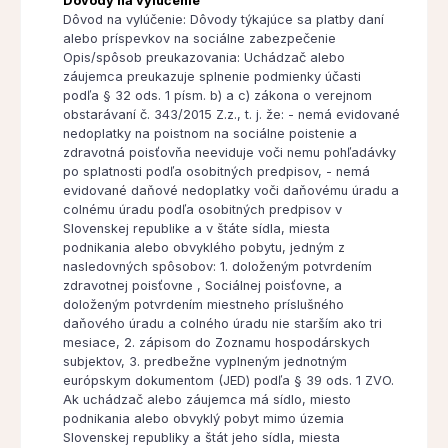
Dôvody na vylúčenie
Dôvod na vylúčenie: Dôvody týkajúce sa platby daní
alebo príspevkov na sociálne zabezpečenie
Opis/spôsob preukazovania: Uchádzač alebo
záujemca preukazuje splnenie podmienky účasti
podľa § 32 ods. 1 písm. b) a c) zákona o verejnom
obstarávaní č. 343/2015 Z.z., t. j. že: - nemá evidované
nedoplatky na poistnom na sociálne poistenie a
zdravotná poisťovňa neeviduje voči nemu pohľadávky
po splatnosti podľa osobitných predpisov, - nemá
evidované daňové nedoplatky voči daňovému úradu a
colnému úradu podľa osobitných predpisov v
Slovenskej republike a v štáte sídla, miesta
podnikania alebo obvyklého pobytu, jedným z
nasledovných spôsobov: 1. doloženým potvrdením
zdravotnej poisťovne , Sociálnej poisťovne, a
doloženým potvrdením miestneho príslušného
daňového úradu a colného úradu nie starším ako tri
mesiace, 2. zápisom do Zoznamu hospodárskych
subjektov, 3. predbežne vyplneným jednotným
európskym dokumentom (JED) podľa § 39 ods. 1 ZVO.
Ak uchádzač alebo záujemca má sídlo, miesto
podnikania alebo obvyklý pobyt mimo územia
Slovenskej republiky a štát jeho sídla, miesta