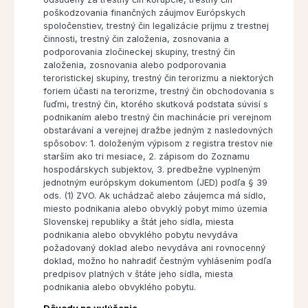
poškodzovania finančných záujmov Európskych
spoločenstiev, trestný čin legalizácie príjmu z trestnej
činnosti, trestný čin založenia, zosnovania a
podporovania zločineckej skupiny, trestný čin
založenia, zosnovania alebo podporovania
teroristickej skupiny, trestný čin terorizmu a niektorých
foriem účasti na terorizme, trestný čin obchodovania s
ľuďmi, trestný čin, ktorého skutková podstata súvisí s
podnikaním alebo trestný čin machinácie pri verejnom
obstarávaní a verejnej dražbe jedným z nasledovných
spôsobov: 1. doloženým výpisom z registra trestov nie
starším ako tri mesiace, 2. zápisom do Zoznamu
hospodárskych subjektov, 3. predbežne vyplneným
jednotným európskym dokumentom (JED) podľa § 39
ods. (1) ZVO. Ak uchádzač alebo záujemca má sídlo,
miesto podnikania alebo obvyklý pobyt mimo územia
Slovenskej republiky a štát jeho sídla, miesta
podnikania alebo obvyklého pobytu nevydáva
požadovaný doklad alebo nevydáva ani rovnocenný
doklad, možno ho nahradiť čestným vyhlásením podľa
predpisov platných v štáte jeho sídla, miesta
podnikania alebo obvyklého pobytu.