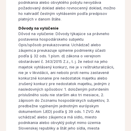
podnikania alebo obvyklého pobytu nevydáva
požadovaný doklad alebo rovnocenný doklad, možno
ho nahradiť čestným vyhlásením podľa predpisov
platných v danom štáte.
Dôvody na vylúčenie
Dôvod na vylúčenie: Dôvody týkajúce sa právneho
postavenia hospodárskeho subjektu
Opis/spôsob preukazovania: Uchádzač alebo
záujemca preukazuje splnenie podmienky účasti
podľa § 32 ods. 1 písm. d) zákona o verejnom
obstarávaní č. 343/2015 Z.z., t. j. že nebol na jeho
majetok vyhlásený konkurz, nie je v reštrukturalizácii,
nie je v likvidácii, ani nebolo proti nemu zastavené
konkurzné konanie pre nedostatok majetku alebo
zrušený konkurz pre nedostatok majetku, jedným z
nasledovných spôsobov: 1. doloženým potvrdením
príslušného súdu nie starším ako tri mesiace, 2.
zápisom do Zoznamu hospodárskych subjektov, 3.
predbežne vyplneným jednotným európskym
dokumentom (JED) podľa § 39 ods. 1 ZVO. Ak
uchádzač alebo záujemca má sídlo, miesto
podnikania alebo obvyklý pobyt mimo územia
Slovenskej republiky a štát jeho sídla, miesta