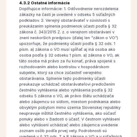
4.3.2 Ostatné informácie
Doplňujúce informácie: 1. Odôvodnenie nerozdelenia
zákazky na časti je uvedené v odseku 5 súťažných
podkladov. 2. Verejný obstarávateľ v súvislosti s
preukázaním splnenia podmienok účasti podľa § 32
zákona č. 343/2015 Z. z. o verejnom obstarávaní v
znení neskorších predpisov (ďalej len "zákon o VO")
upozorňuje, že podmienky účasti podľa § 32 ods. 1
písm. a) zákona o VO musí spĺňať aj iná osoba ako
osoba podľa § 32 odseku 1 písm. a) zákona o VO, ak
táto osoba má právo za ňu konať, práva spojené s
rozhodovaním alebo kontrolou v hospodárskom
subjekte, ktorý sa chce zúčastniť verejného
obstarávania. Splnenie tejto podmienky účasti
preukazuje uchádzač obstarávateľovi predložením
čestného vyhlásenia alebo vyhlásenia podľa § 32
odseku 5 zákona o VO, ak právo štátu uchádzača
alebo záujemcu so sídlom, miestom podnikania alebo
obvyklým pobytom mimo územia Slovenskej republiky
neupravuje inštitút čestného vyhlásenia, ako súčasť
ponuky alebo v žiadosti o účasť. V čestnom vyhlásení
alebo vyhlásení uchádzač alebo záujemca uvedenie
zoznam osôb podľa prvej vety. Podrobnosti sú
uvedené v § 32 ods. 7 a 8 zákona o VO a v súťažných