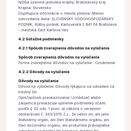
Nižšia územná jednotka krajiny: Bratislavský kraj
Krajina: Slovensko
Doplňujúce informácie o mieste plnenia: Miesto
odovzdania diela: SLOVENSKÝ VODOHOSPODÁRSKY
PODNIK, štátny podnik, Karloveská 2 841 04 Bratislava
– mestská časť Karlova Ves
4.2 Súťažné podmienky
4.2.1 Spôsob zverejnenia dôvodov na vylúčenie
Spôsob zverejnenia dôvodov na vylúčenie
Forma zverejnenia dôvodov na vylúčenie : Oznámenie
4.2.2 Dôvody na vylúčenie
Dôvody na vylúčenie
Dôvod na vylúčenie: Dôvody týkajúce sa odsúdení za
trestný čin
Opis/spôsob preukazovania: Uchádzač alebo
záujemca preukazuje splnenie podmienky účasti
podľa § 32 ods. 1 písm. a) zákona o verejnom
obstarávaní č. 343/2015 Z.z., že nebol on, ani jeho
štatutárny orgán, ani člen štatutárneho orgánu, ani
člen dozorného orgánu, ani prokurista právoplatne
odsúdený za trestný čin korupcie, trestný čin