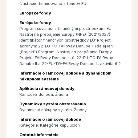
čiastočne financované z fondov EÚ
Európske fondy
Európske fondy
Program súvisiaci s finančnými prostriedkami EÚ:
Nástroj na prepájanie Európy (NPE) (2021/2027)
Identifikátor finančných prostriedkov EÚ: Project
acronym: 22-EU-TC-FAIRway Danube II (ďalej len
„Projekt“) Program: Nástroj na prepájanie Európy,
Projekt: FAIRway Danube II, č. 22-EU-TC-FAIRway
Danube II a 22-EU-TG-FAIRway Danube II, aktivita 6.2
Informácie o rámcovej dohode a dynamickom
nákupnom systéme
Aplikácia rámcovej dohody
Rámcová dohoda: Žiadna
Dynamický systém obstarávania
Dynamický nákupný systém: Žiadny
Informácie o rámcovej dohode
Kategórie: Kategórie kupujúcich
Ostatné informácie