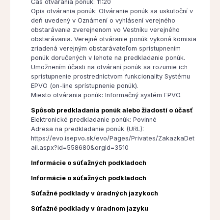
Čas otvárania ponúk: 11:20
Opis otvárania ponúk: Otváranie ponúk sa uskutoční v
deň uvedený v Oznámení o vyhlásení verejného
obstarávania zverejnenom vo Vestníku verejného
obstarávania. Verejné otváranie ponúk vykoná komisia
zriadená verejným obstarávateľom sprístupnením
ponúk doručených v lehote na predkladanie ponúk.
Umožnením účasti na otváraní ponúk sa rozumie ich
sprístupnenie prostredníctvom funkcionality Systému
EPVO (on-line sprístupnenie ponúk).
Miesto otvárania ponúk: Informačný systém EPVO.
Spôsob predkladania ponúk alebo žiadostí o účasť
Elektronické predkladanie ponúk: Povinné
Adresa na predkladanie ponúk (URL):
https://evo.isepvo.sk/evo/Pages/Privates/ZakazkaDet
ail.aspx?id=558680&orgId=3510
Informácie o súťažných podkladoch
Informácie o súťažných podkladoch
Súťažné podklady v úradných jazykoch
Súťažné podklady v úradnom jazyku