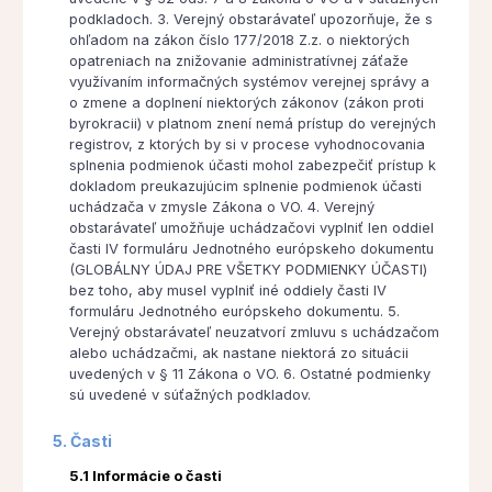
podkladoch. 3. Verejný obstarávateľ upozorňuje, že s
ohľadom na zákon číslo 177/2018 Z.z. o niektorých
opatreniach na znižovanie administratívnej záťaže
využívaním informačných systémov verejnej správy a
o zmene a doplnení niektorých zákonov (zákon proti
byrokracii) v platnom znení nemá prístup do verejných
registrov, z ktorých by si v procese vyhodnocovania
splnenia podmienok účasti mohol zabezpečiť prístup k
dokladom preukazujúcim splnenie podmienok účasti
uchádzača v zmysle Zákona o VO. 4. Verejný
obstarávateľ umožňuje uchádzačovi vyplniť len oddiel
časti IV formuláru Jednotného európskeho dokumentu
(GLOBÁLNY ÚDAJ PRE VŠETKY PODMIENKY ÚČASTI)
bez toho, aby musel vyplniť iné oddiely časti IV
formuláru Jednotného európskeho dokumentu. 5.
Verejný obstarávateľ neuzatvorí zmluvu s uchádzačom
alebo uchádzačmi, ak nastane niektorá zo situácii
uvedených v § 11 Zákona o VO. 6. Ostatné podmienky
sú uvedené v súťažných podkladov.
5. Časti
5.1 Informácie o časti