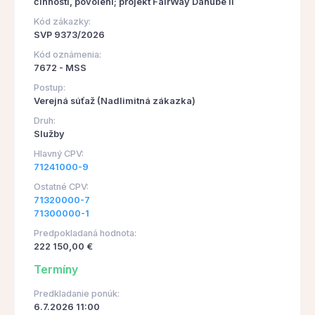
činností, povolení; projekt FairWay Danube II
Kód zákazky:
SVP 9373/2026
Kód oznámenia:
7672 - MSS
Postup:
Verejná súťaž (Nadlimitná zákazka)
Druh:
Služby
Hlavný CPV:
71241000-9
Ostatné CPV:
71320000-7
71300000-1
Predpokladaná hodnota:
222 150,00 €
Termíny
Predkladanie ponúk:
6.7.2026 11:00