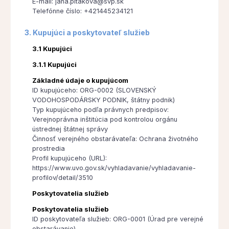
E-mail: jana.pitakova@svp.sk
Telefónne číslo: +421445234121
3. Kupujúci a poskytovateľ služieb
3.1 Kupujúci
3.1.1 Kupujúci
Základné údaje o kupujúcom
ID kupujúceho: ORG-0002 (SLOVENSKÝ
VODOHOSPODÁRSKY PODNIK, štátny podnik)
Typ kupujúceho podľa právnych predpisov:
Verejnoprávna inštitúcia pod kontrolou orgánu
ústrednej štátnej správy
Činnosť verejného obstarávateľa: Ochrana životného
prostredia
Profil kupujúceho (URL):
https://www.uvo.gov.sk/vyhladavanie/vyhladavanie-
profilov/detail/3510
Poskytovatelia služieb
Poskytovatelia služieb
ID poskytovateľa služieb: ORG-0001 (Úrad pre verejné
obstarávanie)