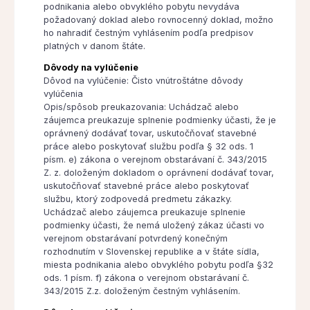
podnikania alebo obvyklého pobytu nevydáva
požadovaný doklad alebo rovnocenný doklad, možno
ho nahradiť čestným vyhlásením podľa predpisov
platných v danom štáte.
Dôvody na vylúčenie
Dôvod na vylúčenie: Čisto vnútroštátne dôvody
vylúčenia
Opis/spôsob preukazovania: Uchádzač alebo
záujemca preukazuje splnenie podmienky účasti, že je
oprávnený dodávať tovar, uskutočňovať stavebné
práce alebo poskytovať službu podľa § 32 ods. 1
písm. e) zákona o verejnom obstarávaní č. 343/2015
Z. z. doloženým dokladom o oprávnení dodávať tovar,
uskutočňovať stavebné práce alebo poskytovať
službu, ktorý zodpovedá predmetu zákazky.
Uchádzač alebo záujemca preukazuje splnenie
podmienky účasti, že nemá uložený zákaz účasti vo
verejnom obstarávaní potvrdený konečným
rozhodnutím v Slovenskej republike a v štáte sídla,
miesta podnikania alebo obvyklého pobytu podľa §32
ods. 1 písm. f) zákona o verejnom obstarávaní č.
343/2015 Z.z. doloženým čestným vyhlásením.