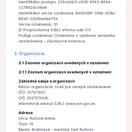
Identifikátor postupu: 235cbbb3-c838-4543-864d-
727892dc06b6
Identifikátor verzie oznámenia: 8404fd8f-746b-428e-
80a5-2204be9ee75e
Verzia oznámenia : 01
ID Prispôsobenia (UBL): eforms-sdk-1.13
Podtyp oznámenia: Oznámenie o vyhlásení verejného
obstarávania – všeobecná smernica
2. Organizácie
2.1 Zoznam organizácii uvedených v oznámení
2.1.1 Zoznam organizácii uvedených v oznámení
Základné údaje o organizácii
Názov organizácie: Úrad pre verejné obstarávanie
IČO: 31797903
DIČ: 2021511008
Internetová adresa (URL): www.uvo.gov.sk
Adresa
Ulica: Ružová dolina
Číslo: 10
Mesto: Bratislava - mestská časť Ružinov