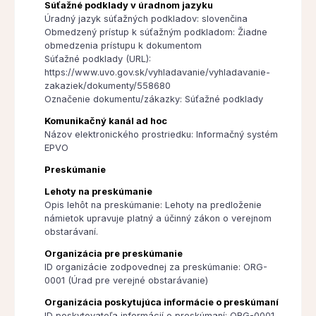
Súťažné podklady v úradnom jazyku
Úradný jazyk súťažných podkladov: slovenčina
Obmedzený prístup k súťažným podkladom: Žiadne
obmedzenia prístupu k dokumentom
Súťažné podklady (URL):
https://www.uvo.gov.sk/vyhladavanie/vyhladavanie-
zakaziek/dokumenty/558680
Označenie dokumentu/zákazky: Súťažné podklady
Komunikačný kanál ad hoc
Názov elektronického prostriedku: Informačný systém
EPVO
Preskúmanie
Lehoty na preskúmanie
Opis lehôt na preskúmanie: Lehoty na predloženie
námietok upravuje platný a účinný zákon o verejnom
obstarávaní.
Organizácia pre preskúmanie
ID organizácie zodpovednej za preskúmanie: ORG-
0001 (Úrad pre verejné obstarávanie)
Organizácia poskytujúca informácie o preskúmaní
ID poskytovateľa informácií o preskúmaní: ORG-0001