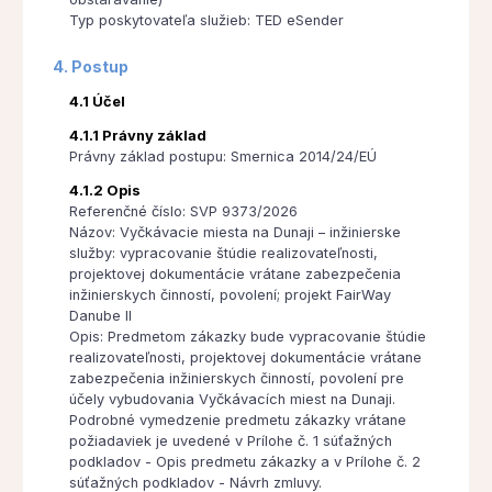
Typ poskytovateľa služieb: TED eSender
4. Postup
4.1 Účel
4.1.1 Právny základ
Právny základ postupu: Smernica 2014/24/EÚ
4.1.2 Opis
Referenčné číslo: SVP 9373/2026
Názov: Vyčkávacie miesta na Dunaji – inžinierske
služby: vypracovanie štúdie realizovateľnosti,
projektovej dokumentácie vrátane zabezpečenia
inžinierskych činností, povolení; projekt FairWay
Danube II
Opis: Predmetom zákazky bude vypracovanie štúdie
realizovateľnosti, projektovej dokumentácie vrátane
zabezpečenia inžinierskych činností, povolení pre
účely vybudovania Vyčkávacích miest na Dunaji.
Podrobné vymedzenie predmetu zákazky vrátane
požiadaviek je uvedené v Prílohe č. 1 súťažných
podkladov - Opis predmetu zákazky a v Prílohe č. 2
súťažných podkladov - Návrh zmluvy.