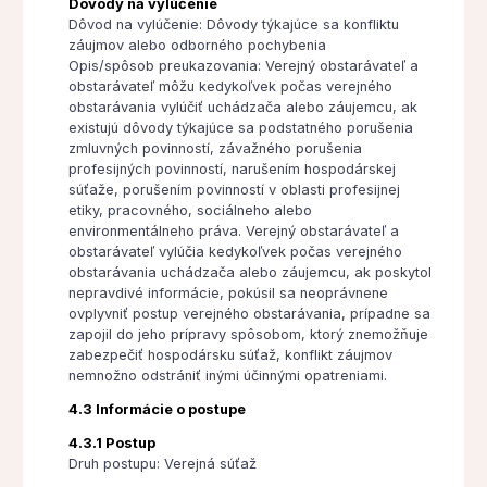
Dôvody na vylúčenie
Dôvod na vylúčenie: Dôvody týkajúce sa konfliktu
záujmov alebo odborného pochybenia
Opis/spôsob preukazovania: Verejný obstarávateľ a
obstarávateľ môžu kedykoľvek počas verejného
obstarávania vylúčiť uchádzača alebo záujemcu, ak
existujú dôvody týkajúce sa podstatného porušenia
zmluvných povinností, závažného porušenia
profesijných povinností, narušením hospodárskej
súťaže, porušením povinností v oblasti profesijnej
etiky, pracovného, sociálneho alebo
environmentálneho práva. Verejný obstarávateľ a
obstarávateľ vylúčia kedykoľvek počas verejného
obstarávania uchádzača alebo záujemcu, ak poskytol
nepravdivé informácie, pokúsil sa neoprávnene
ovplyvniť postup verejného obstarávania, prípadne sa
zapojil do jeho prípravy spôsobom, ktorý znemožňuje
zabezpečiť hospodársku súťaž, konflikt záujmov
nemnožno odstrániť inými účinnými opatreniami.
4.3 Informácie o postupe
4.3.1 Postup
Druh postupu: Verejná súťaž