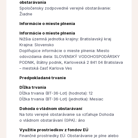
obstarávania
Spoločensky zodpovedné verejné obstarávanie:
Žiadne
Informácie o mieste plnenia
Informácie o mieste plnenia
Nižšia územná jednotka krajiny: Bratislavský kraj
Krajina: Slovensko
Doplňujúce informácie o mieste plnenia: Miesto
odovzdania diela: SLOVENSKÝ VODOHOSPODÁRSKY
PODNIK, štátny podnik, Karloveská 2 841 04 Bratislava
– mestská časť Karlova Ves
Predpokladané trvanie
Dĺžka trvania
Dĺžka trvania (BT-36-Lot) (hodnota): 12
Dĺžka trvania (BT-36-Lot) (jednotka): Mesiac
Dohoda o vládnom obstarávaní
Na toto verejné obstarávanie sa vzťahuje Dohoda
o vládnom obstarávaní (GPA).: áno
Využitie prostriedkov z fondov EÚ
Finančné prostriedky EÚ: Obstarávanie je plne alebo