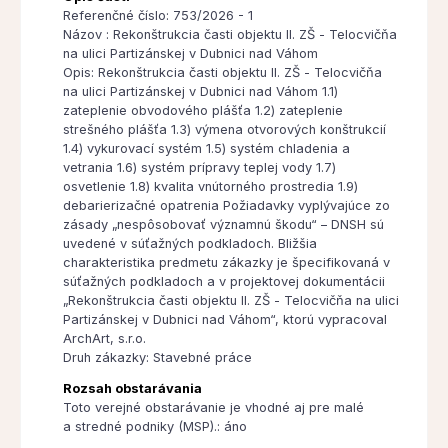
Referenčné číslo: 753/2026 - 1
Názov : Rekonštrukcia časti objektu II. ZŠ - Telocvičňa
na ulici Partizánskej v Dubnici nad Váhom
Opis: Rekonštrukcia časti objektu II. ZŠ - Telocvičňa
na ulici Partizánskej v Dubnici nad Váhom 1.1)
zateplenie obvodového plášťa 1.2) zateplenie
strešného plášťa 1.3) výmena otvorových konštrukcií
1.4) vykurovací systém 1.5) systém chladenia a
vetrania 1.6) systém prípravy teplej vody 1.7)
osvetlenie 1.8) kvalita vnútorného prostredia 1.9)
debarierizačné opatrenia Požiadavky vyplývajúce zo
zásady „nespôsobovať významnú škodu“ – DNSH sú
uvedené v súťažných podkladoch. Bližšia
charakteristika predmetu zákazky je špecifikovaná v
súťažných podkladoch a v projektovej dokumentácii
„Rekonštrukcia časti objektu II. ZŠ - Telocvičňa na ulici
Partizánskej v Dubnici nad Váhom“, ktorú vypracoval
ArchArt, s.r.o.
Druh zákazky: Stavebné práce
Rozsah obstarávania
Toto verejné obstarávanie je vhodné aj pre malé
a stredné podniky (MSP).: áno