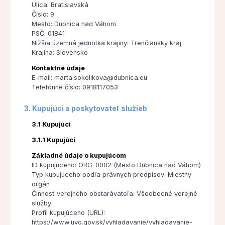
Ulica: Bratislavská
Číslo: 9
Mesto: Dubnica nad Váhom
PSČ: 01841
Nižšia územná jednotka krajiny: Trenčiansky kraj
Krajina: Slovensko
Kontaktné údaje
E-mail: marta.sokolikova@dubnica.eu
Telefónne číslo: 0918117053
3. Kupujúci a poskytovateľ služieb
3.1 Kupujúci
3.1.1 Kupujúci
Základné údaje o kupujúcom
ID kupujúceho: ORG-0002 (Mesto Dubnica nad Váhom)
Typ kupujúceho podľa právnych predpisov: Miestny
orgán
Činnosť verejného obstarávateľa: Všeobecné verejné
služby
Profil kupujúceho (URL):
https://www.uvo.gov.sk/vyhladavanie/vyhladavanie-