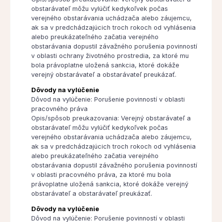
obstarávateľ môžu vylúčiť kedykoľvek počas
verejného obstarávania uchádzača alebo záujemcu,
ak sa v predchádzajúcich troch rokoch od vyhlásenia
alebo preukázateľného začatia verejného
obstarávania dopustil závažného porušenia povinností
v oblasti ochrany životného prostredia, za ktoré mu
bola právoplatne uložená sankcia, ktoré dokáže
verejný obstarávateľ a obstarávateľ preukázať.
Dôvody na vylúčenie
Dôvod na vylúčenie: Porušenie povinností v oblasti
pracovného práva
Opis/spôsob preukazovania: Verejný obstarávateľ a
obstarávateľ môžu vylúčiť kedykoľvek počas
verejného obstarávania uchádzača alebo záujemcu,
ak sa v predchádzajúcich troch rokoch od vyhlásenia
alebo preukázateľného začatia verejného
obstarávania dopustil závažného porušenia povinností
v oblasti pracovného práva, za ktoré mu bola
právoplatne uložená sankcia, ktoré dokáže verejný
obstarávateľ a obstarávateľ preukázať.
Dôvody na vylúčenie
Dôvod na vylúčenie: Porušenie povinností v oblasti