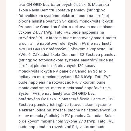
ako ON GRID bez batériových úložísk. 5. Materská
škola Pavla Demitru Zostava panelov (string): vo
fotovoltickom systéme elektrární bude na strešnej
ploche nainštalovaných 54 kusov monokryštalických
PV panelov Canadian Solar o celkovom maximálnom
výkone 24,57 kWp. Táto FVE bude napojená na
rozvádzač RH, v ktorom bude montovaný smart-meter
a ochranné napäťové relé. Systém FVE je navrhnutý
ako ON GRID s batériovým úložiskom s kapacitou 30
kWh. 6. Základná škola Centrum I 32 Zostava panelov
(string): vo fotovoltickom systéme elektrární bude na
strešnej ploche nainštalovaných 120 kusov
monokryštalických PV panelov Canadian Solar o
celkovom maximálnom výkone 54,6 kWp. Táto FVE
bude napojená na rozvádzač RH, v ktorom bude
montovaný smart-meter a ochranné napäťové relé.
Systém FVE je navrhnutý ako ON GRID bez
batériového úložiska. 7. Materská škola Centrum I 32
Zostava panelov (string): vo fotovoltickom systéme
elektrární bude na strešnej ploche nainštalovaných 60
kusov monokryštalických PV panelov Canadian Solar
o celkovom maximálnom výkone 27,3 kWp. Táto FVE
bude napojená na rozvádzač RH, v ktorom bude