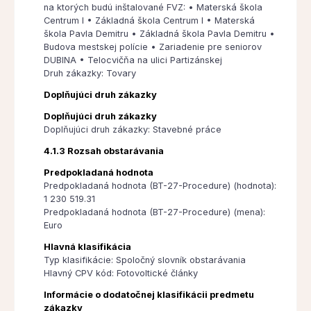
na ktorých budú inštalované FVZ: • Materská škola
Centrum I • Základná škola Centrum I • Materská
škola Pavla Demitru • Základná škola Pavla Demitru •
Budova mestskej polície • Zariadenie pre seniorov
DUBINA • Telocvičňa na ulici Partizánskej
Druh zákazky: Tovary
Doplňujúci druh zákazky
Doplňujúci druh zákazky
Doplňujúci druh zákazky: Stavebné práce
4.1.3 Rozsah obstarávania
Predpokladaná hodnota
Predpokladaná hodnota (BT-27-Procedure) (hodnota):
1 230 519.31
Predpokladaná hodnota (BT-27-Procedure) (mena):
Euro
Hlavná klasifikácia
Typ klasifikácie: Spoločný slovník obstarávania
Hlavný CPV kód: Fotovoltické články
Informácie o dodatočnej klasifikácii predmetu
zákazky