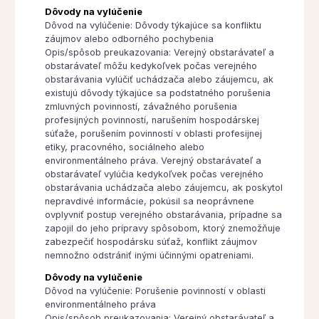
Dôvody na vylúčenie
Dôvod na vylúčenie: Dôvody týkajúce sa konfliktu
záujmov alebo odborného pochybenia
Opis/spôsob preukazovania: Verejný obstarávateľ a
obstarávateľ môžu kedykoľvek počas verejného
obstarávania vylúčiť uchádzača alebo záujemcu, ak
existujú dôvody týkajúce sa podstatného porušenia
zmluvných povinností, závažného porušenia
profesijných povinností, narušením hospodárskej
súťaže, porušením povinností v oblasti profesijnej
etiky, pracovného, sociálneho alebo
environmentálneho práva. Verejný obstarávateľ a
obstarávateľ vylúčia kedykoľvek počas verejného
obstarávania uchádzača alebo záujemcu, ak poskytol
nepravdivé informácie, pokúsil sa neoprávnene
ovplyvniť postup verejného obstarávania, prípadne sa
zapojil do jeho prípravy spôsobom, ktorý znemožňuje
zabezpečiť hospodársku súťaž, konflikt záujmov
nemnožno odstrániť inými účinnými opatreniami.
Dôvody na vylúčenie
Dôvod na vylúčenie: Porušenie povinností v oblasti
environmentálneho práva
Opis/spôsob preukazovania: Verejný obstarávateľ a