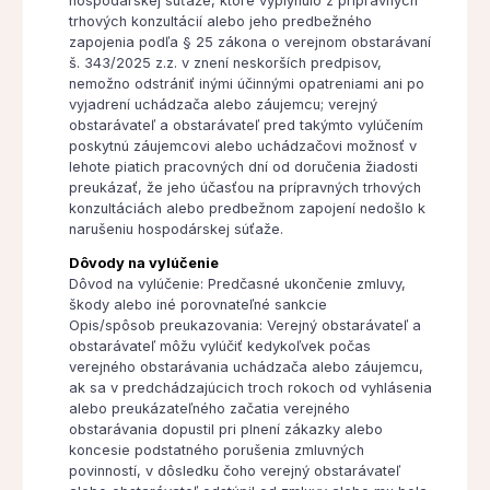
hospodárskej súťaže, ktoré vyplynulo z prípravných
trhových konzultácií alebo jeho predbežného
zapojenia podľa § 25 zákona o verejnom obstarávaní
š. 343/2025 z.z. v znení neskorších predpisov,
nemožno odstrániť inými účinnými opatreniami ani po
vyjadrení uchádzača alebo záujemcu; verejný
obstarávateľ a obstarávateľ pred takýmto vylúčením
poskytnú záujemcovi alebo uchádzačovi možnosť v
lehote piatich pracovných dní od doručenia žiadosti
preukázať, že jeho účasťou na prípravných trhových
konzultáciách alebo predbežnom zapojení nedošlo k
narušeniu hospodárskej súťaže.
Dôvody na vylúčenie
Dôvod na vylúčenie: Predčasné ukončenie zmluvy,
škody alebo iné porovnateľné sankcie
Opis/spôsob preukazovania: Verejný obstarávateľ a
obstarávateľ môžu vylúčiť kedykoľvek počas
verejného obstarávania uchádzača alebo záujemcu,
ak sa v predchádzajúcich troch rokoch od vyhlásenia
alebo preukázateľného začatia verejného
obstarávania dopustil pri plnení zákazky alebo
koncesie podstatného porušenia zmluvných
povinností, v dôsledku čoho verejný obstarávateľ