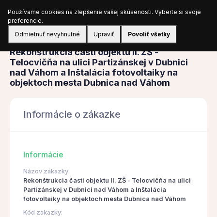
Používame cookies na zlepšenie vašej skúsenosti. Vyberte si svoje
Prihlásiť sa
preferencie.
Odmietnuť nevyhnutné
Upraviť
Povoliť všetky
Obstarávanie
Rekonštrukcia časti objektu II. ZŠ -
Telocvičňa na ulici Partizánskej v Dubnici
nad Váhom a Inštalácia fotovoltaiky na
objektoch mesta Dubnica nad Váhom
Informácie o zákazke
Informácie
Názov zákazky:
Rekonštrukcia časti objektu II. ZŠ - Telocvičňa na ulici
Partizánskej v Dubnici nad Váhom a Inštalácia
fotovoltaiky na objektoch mesta Dubnica nad Váhom
Kód zákazky: