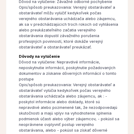
Dôvod na vylúčenie: Závažné odborné pochybenie
Opis/spôsob preukazovania: Verejný obstarávateľ a
obstarávateľ môžu vylúčiť kedykoľvek počas
verejného obstarávania uchádzača alebo záujemcu,
ak sa v predchádzajúcich troch rokoch od vyhlásenia
alebo preukázateľného začatia verejného
obstarávania dopustil závažného porušenia
profesijných povinností, ktoré dokáže verejný
obstarávateľ a obstarávateľ preukázať.
Dôvody na vylúčenie
Dôvod na vylúčenie: Nepravdivé informácie,
neposkytnutie informácií, poskytnutie požadovaných
dokumentov a získanie dôverných informácií o tomto
postupe
Opis/spôsob preukazovania: Verejný obstarávateľ a
obstarávateľ vylúčia kedykoľvek počas verejného
obstarávania uchádzača alebo záujemcu, ak : -
poskytol informácie alebo doklady, ktoré sú
nepravdivé alebo pozmenené tak, že nezodpovedajú
skutočnosti a majú vplyv na vyhodnotenie splnenia
podmienok účasti alebo výber záujemcov, - pokúsil sa
neoprávnene ovplyvniť postup verejného
obstarávania, alebo - pokúsil sa získať dôverné