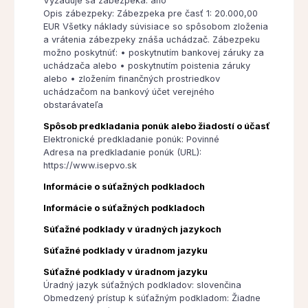
Vyžaduje sa zábezpeka: áno
Opis zábezpeky: Zábezpeka pre časť 1: 20.000,00
EUR Všetky náklady súvisiace so spôsobom zloženia
a vrátenia zábezpeky znáša uchádzač. Zábezpeku
možno poskytnúť: • poskytnutím bankovej záruky za
uchádzača alebo • poskytnutím poistenia záruky
alebo • zložením finančných prostriedkov
uchádzačom na bankový účet verejného
obstarávateľa
Spôsob predkladania ponúk alebo žiadostí o účasť
Elektronické predkladanie ponúk: Povinné
Adresa na predkladanie ponúk (URL):
https://www.isepvo.sk
Informácie o súťažných podkladoch
Informácie o súťažných podkladoch
Súťažné podklady v úradných jazykoch
Súťažné podklady v úradnom jazyku
Súťažné podklady v úradnom jazyku
Úradný jazyk súťažných podkladov: slovenčina
Obmedzený prístup k súťažným podkladom: Žiadne