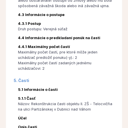
alebo obstarávateľ odstúpil od zmluvy alebo mu bola
spôsobená závažná škoda alebo iná závažná ujma.
4.3 Informácie o postupe
4.3.1 Postup
Druh postupu: Verejná súťaž
4.4 Informácie o predkladaní ponúk na časti
4.4.1 Maximálny počet častí
Maximálny počet častí, pre ktoré môže jeden
uchádzač predložiť ponuku(-y).: 2
Maximálny počet častí zadaných jednému
uchádzačovi: 2
5. Časti
5.1 Informácie o časti
5.1.1 Časť
Názov: Rekonštrukcia časti objektu II. ZŠ - Telocvičňa
na ulici Partizánskej v Dubnici nad Váhom
Účel
Opis časti