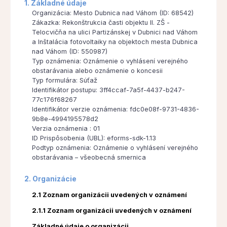
1. Základné údaje
Organizácia: Mesto Dubnica nad Váhom (ID: 68542)
Zákazka: Rekonštrukcia časti objektu II. ZŠ -
Telocvičňa na ulici Partizánskej v Dubnici nad Váhom
a Inštalácia fotovoltaiky na objektoch mesta Dubnica
nad Váhom (ID: 550987)
Typ oznámenia: Oznámenie o vyhlásení verejného
obstarávania alebo oznámenie o koncesii
Typ formulára: Súťaž
Identifikátor postupu: 3ff4ccaf-7a5f-4437-b247-
77c176f68267
Identifikátor verzie oznámenia: fdc0e08f-9731-4836-
9b8e-4994195578d2
Verzia oznámenia : 01
ID Prispôsobenia (UBL): eforms-sdk-1.13
Podtyp oznámenia: Oznámenie o vyhlásení verejného
obstarávania – všeobecná smernica
2. Organizácie
2.1 Zoznam organizácii uvedených v oznámení
2.1.1 Zoznam organizácii uvedených v oznámení
Základné údaje o organizácii