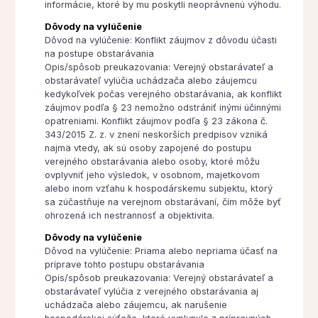
informácie, ktoré by mu poskytli neoprávnenú výhodu.
Dôvody na vylúčenie
Dôvod na vylúčenie: Konflikt záujmov z dôvodu účasti
na postupe obstarávania
Opis/spôsob preukazovania: Verejný obstarávateľ a
obstarávateľ vylúčia uchádzača alebo záujemcu
kedykoľvek počas verejného obstarávania, ak konflikt
záujmov podľa § 23 nemožno odstrániť inými účinnými
opatreniami. Konflikt záujmov podľa § 23 zákona č.
343/2015 Z. z. v znení neskorších predpisov vzniká
najmä vtedy, ak sú osoby zapojené do postupu
verejného obstarávania alebo osoby, ktoré môžu
ovplyvniť jeho výsledok, v osobnom, majetkovom
alebo inom vzťahu k hospodárskemu subjektu, ktorý
sa zúčastňuje na verejnom obstarávaní, čím môže byť
ohrozená ich nestrannosť a objektivita.
Dôvody na vylúčenie
Dôvod na vylúčenie: Priama alebo nepriama účasť na
príprave tohto postupu obstarávania
Opis/spôsob preukazovania: Verejný obstarávateľ a
obstarávateľ vylúčia z verejného obstarávania aj
uchádzača alebo záujemcu, ak narušenie