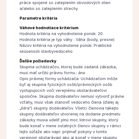
práce spojené so zateplením obvodových stien
a/alebo so zateplením strechy
Parametre kritéria
Váhové hodnotiace kritérium
Hodnota kritéria na vyhodnotenie ponúk: 20
Hodnota kritéria je typ váhy : Váha (body, presne)
Názov kritéria na vyhodnotenie ponúk: Praktické
skúsenosti stavbyvedúceho
Ďalšie požiadavky
Skupina uchádzačov, ktorej bude zadaná zákazka,
musí mať určitú právnu formu.: áno
Opis právnej formy uchádzača: Uchádzačom môže
byť aj skupina fyzických osôb/právnických osôb
vystupujúcich voči verejnému obstarávateľovi
spoločne. Skupina dodávateľov nemusí vytvoriť právne
vzťahy, musí však stanoviť vedúceho člena (ďalej aj
„lídra“) skupiny dodávateľov. Všetci členovia takejto
skupiny dodávateľov utvorenej na dodanie predmetu
zákazky musia udeliť plnú moc lídrovi skupiny, ktorý
bude konať v mene ostatných členov skupiny v rámci
tejto súťaže ako napr. prijímať pokyny v tomto
verejnom obstarávaní ako aj konať v mene skupiny