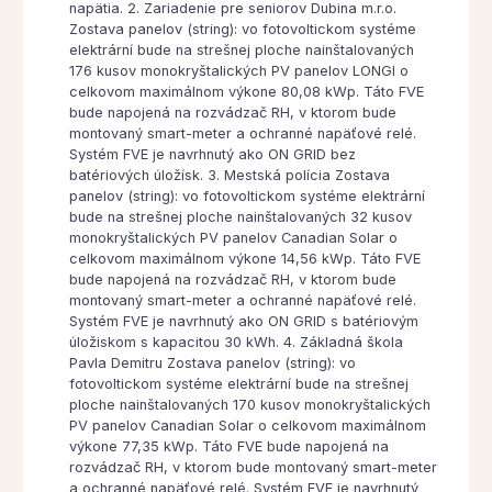
napätia. 2. Zariadenie pre seniorov Dubina m.r.o.
Zostava panelov (string): vo fotovoltickom systéme
elektrární bude na strešnej ploche nainštalovaných
176 kusov monokryštalických PV panelov LONGI o
celkovom maximálnom výkone 80,08 kWp. Táto FVE
bude napojená na rozvádzač RH, v ktorom bude
montovaný smart-meter a ochranné napäťové relé.
Systém FVE je navrhnutý ako ON GRID bez
batériových úložísk. 3. Mestská polícia Zostava
panelov (string): vo fotovoltickom systéme elektrární
bude na strešnej ploche nainštalovaných 32 kusov
monokryštalických PV panelov Canadian Solar o
celkovom maximálnom výkone 14,56 kWp. Táto FVE
bude napojená na rozvádzač RH, v ktorom bude
montovaný smart-meter a ochranné napäťové relé.
Systém FVE je navrhnutý ako ON GRID s batériovým
úložiskom s kapacitou 30 kWh. 4. Základná škola
Pavla Demitru Zostava panelov (string): vo
fotovoltickom systéme elektrární bude na strešnej
ploche nainštalovaných 170 kusov monokryštalických
PV panelov Canadian Solar o celkovom maximálnom
výkone 77,35 kWp. Táto FVE bude napojená na
rozvádzač RH, v ktorom bude montovaný smart-meter
a ochranné napäťové relé. Systém FVE je navrhnutý