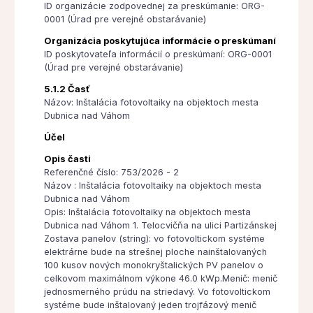
ID organizácie zodpovednej za preskúmanie: ORG-
0001 (Úrad pre verejné obstarávanie)
Organizácia poskytujúca informácie o preskúmaní
ID poskytovateľa informácií o preskúmaní: ORG-0001
(Úrad pre verejné obstarávanie)
5.1.2 Časť
Názov: Inštalácia fotovoltaiky na objektoch mesta
Dubnica nad Váhom
Účel
Opis časti
Referenčné číslo: 753/2026 - 2
Názov : Inštalácia fotovoltaiky na objektoch mesta
Dubnica nad Váhom
Opis: Inštalácia fotovoltaiky na objektoch mesta
Dubnica nad Váhom 1. Telocvičňa na ulici Partizánskej
Zostava panelov (string): vo fotovoltickom systéme
elektrárne bude na strešnej ploche nainštalovaných
100 kusov nových monokryštalických PV panelov o
celkovom maximálnom výkone 46.0 kWp.Menič: menič
jednosmerného prúdu na striedavý. Vo fotovoltickom
systéme bude inštalovaný jeden trojfázový menič