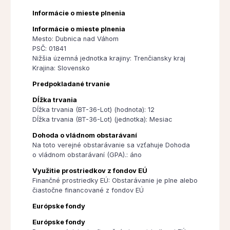
Informácie o mieste plnenia
Informácie o mieste plnenia
Mesto: Dubnica nad Váhom
PSČ: 01841
Nižšia územná jednotka krajiny: Trenčiansky kraj
Krajina: Slovensko
Predpokladané trvanie
Dĺžka trvania
Dĺžka trvania (BT-36-Lot) (hodnota): 12
Dĺžka trvania (BT-36-Lot) (jednotka): Mesiac
Dohoda o vládnom obstarávaní
Na toto verejné obstarávanie sa vzťahuje Dohoda
o vládnom obstarávaní (GPA).: áno
Využitie prostriedkov z fondov EÚ
Finančné prostriedky EÚ: Obstarávanie je plne alebo
čiastočne financované z fondov EÚ
Európske fondy
Európske fondy