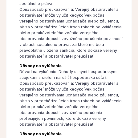
sociálneho práva
Opis/spôsob preukazovania: Verejný obstarávateľ a
obstarávateľ môžu vylúčiť kedykoľvek počas
verejného obstarávania uchádzača alebo záujemcu,
ak sa v predchádzajúcich troch rokoch od vyhlásenia
alebo preukázateľného začatia verejného
obstarávania dopustil závažného porušenia povinností
v oblasti sociálneho práva, za ktoré mu bola
právoplatne uložená sankcia, ktoré dokáže verejný
obstarávateľ a obstarávateľ preukázať.
Dôvody na vylúčenie
Dôvod na vylúčenie: Dohody s inými hospodárskymi
subjektmi s cieľom narušiť hospodársku súťaž
Opis/spôsob preukazovania: Verejný obstarávateľ a
obstarávateľ môžu vylúčiť kedykoľvek počas
verejného obstarávania uchádzača alebo záujemcu,
ak sa v predchádzajúcich troch rokoch od vyhlásenia
alebo preukázateľného začatia verejného
obstarávania dopustil závažného porušenia
profesijných povinností, ktoré dokáže verejný
obstarávateľ a obstarávateľ preukázať.
Dôvody na vylúčenie