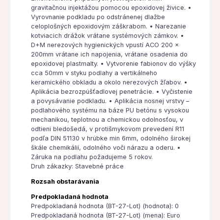
gravitačnou injektážou pomocou epoxidovej živice. •
Vyrovnanie podkladu po odstránenej dlažbe
celoplošných epoxidovým záškrabom. • Narezanie
kotviacich drážok vrátane systémových zámkov. •
D+M nerezových hygienických vpustí ACO 200 x
200mm vrátane ich napojenia, vrátane osadenia do
epoxidovej plastmalty. • Vytvorenie fabionov do výšky
cca 50mm v styku podlahy a vertikálneho
keramického obkladu a okolo nerezových žľabov. •
Aplikácia bezrozpúšťadlovej penetrácie. • Vyčistenie
a povysávanie podkladu. • Aplikácia nosnej vrstvy –
podlahového systému na báze PU betónu s vysokou
mechanikou, teplotnou a chemickou odolnosťou, v
odtieni bledošedá, v protišmykovom prevedení R11
podľa DIN 51130 v hrúbke min 6mm, odolného širokej
škále chemikálií, odolného voči nárazu a oderu. •
Záruka na podlahu požadujeme 5 rokov.
Druh zákazky: Stavebné práce
Rozsah obstarávania
Predpokladaná hodnota
Predpokladaná hodnota (BT-27-Lot) (hodnota): 0
Predpokladaná hodnota (BT-27-Lot) (mena): Euro