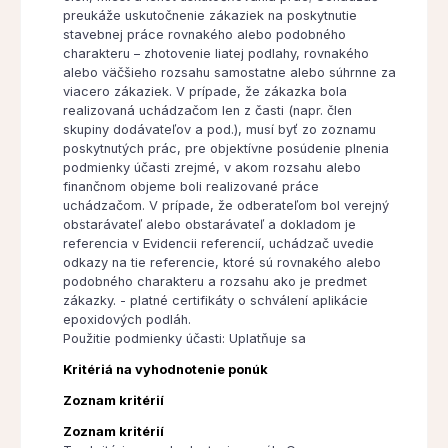
preukáže uskutočnenie zákaziek na poskytnutie
stavebnej práce rovnakého alebo podobného
charakteru – zhotovenie liatej podlahy, rovnakého
alebo väčšieho rozsahu samostatne alebo súhrnne za
viacero zákaziek. V prípade, že zákazka bola
realizovaná uchádzačom len z časti (napr. člen
skupiny dodávateľov a pod.), musí byť zo zoznamu
poskytnutých prác, pre objektívne posúdenie plnenia
podmienky účasti zrejmé, v akom rozsahu alebo
finančnom objeme boli realizované práce
uchádzačom. V prípade, že odberateľom bol verejný
obstarávateľ alebo obstarávateľ a dokladom je
referencia v Evidencii referencií, uchádzač uvedie
odkazy na tie referencie, ktoré sú rovnakého alebo
podobného charakteru a rozsahu ako je predmet
zákazky. - platné certifikáty o schválení aplikácie
epoxidových podláh.
Použitie podmienky účasti: Uplatňuje sa
Kritériá na vyhodnotenie ponúk
Zoznam kritérií
Zoznam kritérií