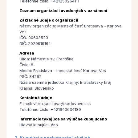
Telefónne číslo: +421250264111
Zoznam organizácii uvedených v oznámení
Základné údaje o organizácii
Názov organizácie: Mestská časť Bratislava - Karlova
Ves
IČO: 00603520
DIČ: 2020919164
Adresa
Ulica: Námestie sv. Františka
Číslo: 8
Mesto: Bratislava - mestská časť Karlova Ves
PSČ: 84262
Nižšia územná jednotka krajiny: Bratislavský kraj
Krajina: Slovensko
Kontaktné údaje
E-mail: viera.kastilova@karlovaves.sk
Telefónne číslo: +421940634189
Informácie týkajúce sa výlučne kupujúceho
Hlavný kupujúci: áno
3. Kupujúci a poskytovateľ služieb