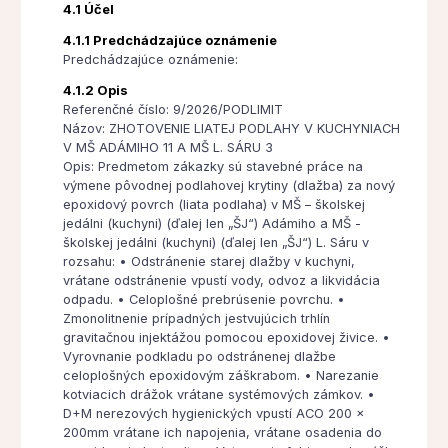
4.1 Účel
4.1.1 Predchádzajúce oznámenie
Predchádzajúce oznámenie:
4.1.2 Opis
Referenčné číslo: 9/2026/PODLIMIT
Názov: ZHOTOVENIE LIATEJ PODLAHY V KUCHYNIACH
V MŠ ADÁMIHO 11 A MŠ L. SÁRU 3
Opis: Predmetom zákazky sú stavebné práce na
výmene pôvodnej podlahovej krytiny (dlažba) za nový
epoxidový povrch (liata podlaha) v MŠ – školskej
jedálni (kuchyni) (ďalej len „ŠJ“) Adámiho a MŠ -
školskej jedálni (kuchyni) (ďalej len „ŠJ“) L. Sáru v
rozsahu: • Odstránenie starej dlažby v kuchyni,
vrátane odstránenie vpustí vody, odvoz a likvidácia
odpadu. • Celoplošné prebrúsenie povrchu. •
Zmonolitnenie prípadných jestvujúcich trhlín
gravitačnou injektážou pomocou epoxidovej živice. •
Vyrovnanie podkladu po odstránenej dlažbe
celoplošných epoxidovým záškrabom. • Narezanie
kotviacich drážok vrátane systémových zámkov. •
D+M nerezových hygienických vpustí ACO 200 x
200mm vrátane ich napojenia, vrátane osadenia do