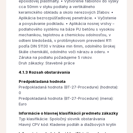
epoxidovej plastmalty. • Vytvorenie fabionov do výšky
cca 50mm v styku podlahy a vertikálneho
keramického obkladu a okolo nerezových žľabov. •
Aplikácia bezrozpúšťadlovej penetrácie. • Vyčistenie
a povysávanie podkladu. • Aplikácia nosnej vrstvy –
podlahového systému na báze PU betónu s vysokou
mechanikou, teplotnou a chemickou odolnosťou, v
odtieni bledošedá, v protišmykovom prevedení R11
podľa DIN 51130 v hrúbke min 6mm, odolného širokej
škále chemikálií, odolného voči nárazu a oderu. •
Záruka na podlahu požadujeme 5 rokov.
Druh zákazky: Stavebné práce
4.1.3 Rozsah obstarávania
Predpokladaná hodnota
Predpokladaná hodnota (BT-27-Procedure) (hodnota):
0
Predpokladaná hodnota (BT-27-Procedure) (mena):
Euro
Informácie o hlavnej klasifikácii predmetu zákazky
Typ klasifikácie: Spoločný slovník obstarávania
Hlavný CPV kód: Kladenie podláh a dlažbových krytín