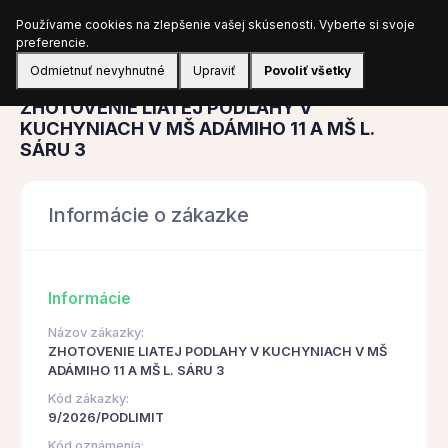
Používame cookies na zlepšenie vašej skúsenosti. Vyberte si svoje
Prihlásiť sa
preferencie.
Odmietnuť nevyhnutné
Upraviť
Povoliť všetky
Obstarávanie
ZHOTOVENIE LIATEJ PODLAHY V
KUCHYNIACH V MŠ ADÁMIHO 11 A MŠ L.
SÁRU 3
Informácie o zákazke
Informácie
Názov zákazky:
ZHOTOVENIE LIATEJ PODLAHY V KUCHYNIACH V MŠ
ADÁMIHO 11 A MŠ L. SÁRU 3
Kód zákazky:
9/2026/PODLIMIT
Kód oznámenia: