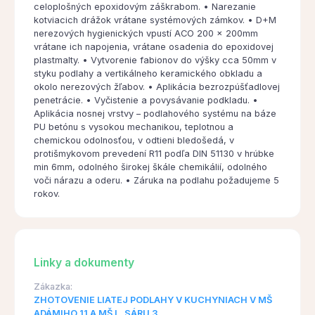
celoplošných epoxidovým záškrabom. • Narezanie
kotviacich drážok vrátane systémových zámkov. • D+M
nerezových hygienických vpustí ACO 200 x 200mm
vrátane ich napojenia, vrátane osadenia do epoxidovej
plastmalty. • Vytvorenie fabionov do výšky cca 50mm v
styku podlahy a vertikálneho keramického obkladu a
okolo nerezových žľabov. • Aplikácia bezrozpúšťadlovej
penetrácie. • Vyčistenie a povysávanie podkladu. •
Aplikácia nosnej vrstvy – podlahového systému na báze
PU betónu s vysokou mechanikou, teplotnou a
chemickou odolnosťou, v odtieni bledošedá, v
protišmykovom prevedení R11 podľa DIN 51130 v hrúbke
min 6mm, odolného širokej škále chemikálií, odolného
voči nárazu a oderu. • Záruka na podlahu požadujeme 5
rokov.
Linky a dokumenty
Zákazka:
ZHOTOVENIE LIATEJ PODLAHY V KUCHYNIACH V MŠ
ADÁMIHO 11 A MŠ L. SÁRU 3