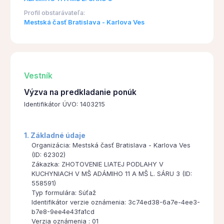
Profil obstarávateľa:
Mestská časť Bratislava - Karlova Ves
Vestník
Výzva na predkladanie ponúk
Identifikátor ÚVO: 1403215
1. Základné údaje
Organizácia: Mestská časť Bratislava - Karlova Ves
(ID: 62302)
Zákazka: ZHOTOVENIE LIATEJ PODLAHY V
KUCHYNIACH V MŠ ADÁMIHO 11 A MŠ L. SÁRU 3 (ID:
558591)
Typ formulára: Súťaž
Identifikátor verzie oznámenia: 3c74ed38-6a7e-4ee3-
b7e8-9ee4e43fa1cd
Verzia oznámenia : 01