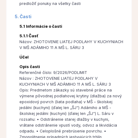
predložiť ponuky na všetky časti
5. Časti
5.1 Informácie o časti
5.1.1 Časť
Názov: ZHOTOVENIE LIATEJ PODLAHY V KUCHYNIACH
V MŠ ADÁMIHO 11 A MŠ L. SÁRU 3
Účel
Opis časti
Referenčné číslo: 9/2026/PODLIMIT
Názov : ZHOTOVENIE LIATEJ PODLAHY V
KUCHYNIACH V MŠ ADÁMIHO 11 A MŠ L. SÁRU 3
Opis: Predmetom zákazky sú stavebné práce na
výmene pôvodnej podlahovej krytiny (dlažba) za nový
epoxidový povrch (liata podlaha) v MŠ – školskej
jedálni (kuchyni) (ďalej len „ŠJ“) Adámiho a MŠ -
školskej jedálni (kuchyni) (ďalej len „ŠJ“) L. Sáru v
rozsahu: • Odstránenie starej dlažby v kuchyni,
vrátane odstránenie vpustí vody, odvoz a likvidácia
odpadu. • Celoplošné prebrúsenie povrchu. •
Zmonolitnenie prípadných jestvujúcich trhlín