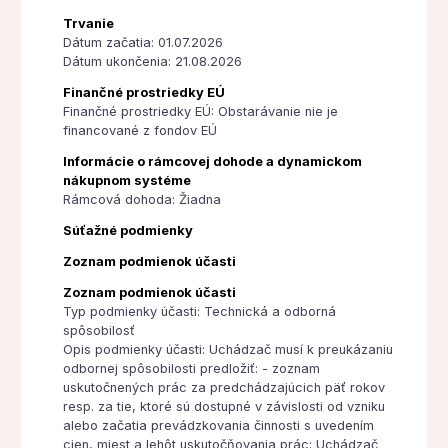
Trvanie
Dátum začatia: 01.07.2026
Dátum ukončenia: 21.08.2026
Finančné prostriedky EÚ
Finančné prostriedky EÚ: Obstarávanie nie je
financované z fondov EÚ
Informácie o rámcovej dohode a dynamickom
nákupnom systéme
Rámcová dohoda: Žiadna
Súťažné podmienky
Zoznam podmienok účasti
Zoznam podmienok účasti
Typ podmienky účasti: Technická a odborná
spôsobilosť
Opis podmienky účasti: Uchádzač musí k preukázaniu
odbornej spôsobilosti predložiť: - zoznam
uskutočnených prác za predchádzajúcich päť rokov
resp. za tie, ktoré sú dostupné v závislosti od vzniku
alebo začatia prevádzkovania činnosti s uvedením
cien, miest a lehôt uskutočňovania prác; Uchádzač