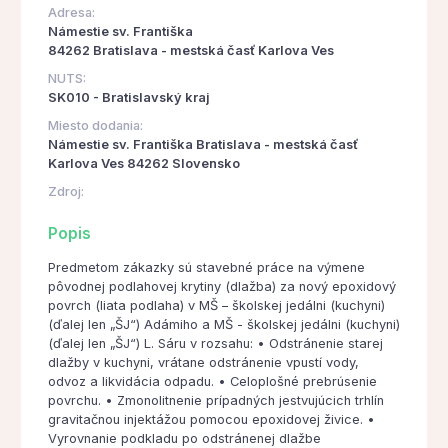
Adresa:
Námestie sv. Františka
84262 Bratislava - mestská časť Karlova Ves
NUTS:
SK010 - Bratislavský kraj
Miesto dodania:
Námestie sv. Františka Bratislava - mestská časť
Karlova Ves 84262 Slovensko
Zdroj:
Popis
Predmetom zákazky sú stavebné práce na výmene
pôvodnej podlahovej krytiny (dlažba) za nový epoxidový
povrch (liata podlaha) v MŠ – školskej jedálni (kuchyni)
(ďalej len „ŠJ“) Adámiho a MŠ - školskej jedálni (kuchyni)
(ďalej len „ŠJ“) L. Sáru v rozsahu: • Odstránenie starej
dlažby v kuchyni, vrátane odstránenie vpustí vody,
odvoz a likvidácia odpadu. • Celoplošné prebrúsenie
povrchu. • Zmonolitnenie prípadných jestvujúcich trhlín
gravitačnou injektážou pomocou epoxidovej živice. •
Vyrovnanie podkladu po odstránenej dlažbe