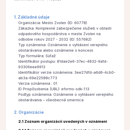
1. Základné údaje
Organizácia: Mesto Zvolen (ID: 60778)
Zákazka: Komplexné zabezpečenie služieb v oblasti
odpadového hospodárstva v meste Zvolen na
odbobie rokov 2027 - 2032 (ID: 557682)
Typ oznámenia: Oznámenie o vyhlásení verejného
obstarávania alebo oznámenie o koncesii
Typ formulára: Súťaž
Identifikátor postupu: 81dae2e6-37ec-4832-9a1d-
93306eee9913
Identifikátor verzie oznámenia: 3ee27dfd-a6d6-4cb0-
ab3a-69e22588c773
Verzia oznámenia : 01
ID Prispôsobenia (UBL): eforms-sdk-1.13
Podtyp oznámenia: Oznámenie o vyhlásení verejného
obstarávania – všeobecná smernica
2. Organizácie
2.1 Zoznam organizácii uvedených v oznámení