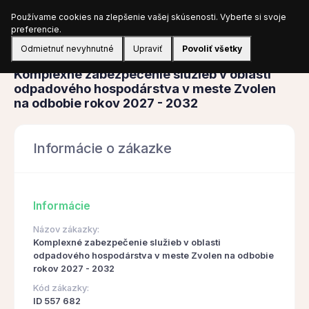
Používame cookies na zlepšenie vašej skúsenosti. Vyberte si svoje
Prihlásiť sa
preferencie.
Odmietnuť nevyhnutné
Upraviť
Povoliť všetky
Obstarávanie
Komplexné zabezpečenie služieb v oblasti
odpadového hospodárstva v meste Zvolen
na odbobie rokov 2027 - 2032
Informácie o zákazke
Informácie
Názov zákazky:
Komplexné zabezpečenie služieb v oblasti
odpadového hospodárstva v meste Zvolen na odbobie
rokov 2027 - 2032
Kód zákazky:
ID 557 682