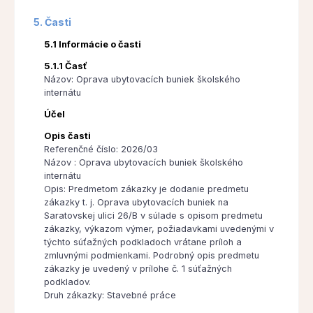
5. Časti
5.1 Informácie o časti
5.1.1 Časť
Názov: Oprava ubytovacích buniek školského
internátu
Účel
Opis časti
Referenčné číslo: 2026/03
Názov : Oprava ubytovacích buniek školského
internátu
Opis: Predmetom zákazky je dodanie predmetu
zákazky t. j. Oprava ubytovacích buniek na
Saratovskej ulici 26/B v súlade s opisom predmetu
zákazky, výkazom výmer, požiadavkami uvedenými v
týchto súťažných podkladoch vrátane príloh a
zmluvnými podmienkami. Podrobný opis predmetu
zákazky je uvedený v prílohe č. 1 súťažných
podkladov.
Druh zákazky: Stavebné práce