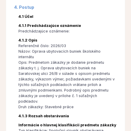
4. Postup
4.1 Účel
4.1.1 Predchádzajúce oznámenie
Predchádzajúce oznámenie:
4.1.2 Opis
Referenčné číslo: 2026/03
Názov: Oprava ubytovacích buniek školského
internátu
Opis: Predmetom zákazky je dodanie predmetu
zákazky t. j. Oprava ubytovacích buniek na
Saratovskej ulici 26/B v súlade s opisom predmetu
zákazky, výkazom výmer, požiadavkami uvedenými v
týchto súťažných podkladoch vrátane príloh a
zmluvnými podmienkami. Podrobný opis predmetu
zákazky je uvedený v prílohe č. 1 súťažných
podkladov.
Druh zákazky: Stavebné práce
4.1.3 Rozsah obstarávania
Informácie o hlavnej klasifikácii predmetu zákazky
Typ klasifikácie: Spoločný slovník obstarávania