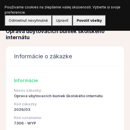
Používame cookies na zlepšenie vašej skúsenosti. Vyberte si svoje
Prihlásiť sa
preferencie.
Odmietnuť nevyhnutné
Upraviť
Povoliť všetky
Obstarávanie
Oprava ubytovacích buniek školského
internátu
Informácie o zákazke
Informácie
Názov zákazky:
Oprava ubytovacích buniek školského internátu
Kód zákazky:
2026/03
Kód oznámenia:
7306 - WYP