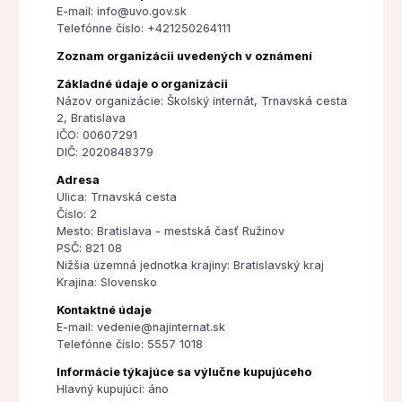
E-mail: info@uvo.gov.sk
Telefónne číslo: +421250264111
Zoznam organizácii uvedených v oznámení
Základné údaje o organizácii
Názov organizácie: Školský internát, Trnavská cesta
2, Bratislava
IČO: 00607291
DIČ: 2020848379
Adresa
Ulica: Trnavská cesta
Číslo: 2
Mesto: Bratislava - mestská časť Ružinov
PSČ: 821 08
Nižšia územná jednotka krajiny: Bratislavský kraj
Krajina: Slovensko
Kontaktné údaje
E-mail: vedenie@najinternat.sk
Telefónne číslo: 5557 1018
Informácie týkajúce sa výlučne kupujúceho
Hlavný kupujúci: áno