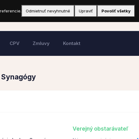
referencie.
Odmietnuť nevyhnutné
Upraviť
Povoliť všetky
CPV
Zmluvy
Kontakt
y Synagógy
Verejný obstarávateľ