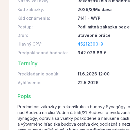
Názov zákazky:
Rekonštrukcia a modern
Kód zákazky:
2026/3/Moldava
Kód oznámenia:
7141 - WYP
Postup:
Podlimitná zákazka bez e
Druh:
Stavebné práce
Hlavný CPV:
45212300-9
Predpokladaná hodnota:
942 026,86 €
Termíny
Predkladanie ponúk:
11.6.2026 12:00
Vyhlásenie:
22.5.2026
Popis
Predmetom zákazky je rekonštrukcia budovy Synagógy, obj
nad Bodvou na ulici Vodná č. 559/21. Budova je evidovaná 
Synagógy, opravia sa všetky poškodené a narušené časti s
a výtvarného hľadiska budova ostáva dvojpodlažná s nezme
zamurované veľké okná v bývalom modlitebnom priestore.