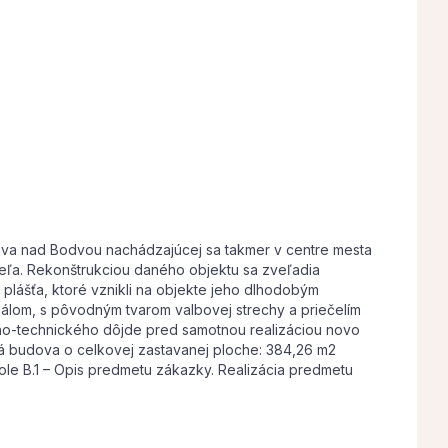
dava nad Bodvou nachádzajúcej sa takmer v centre mesta
teľa. Rekonštrukciou daného objektu sa zveľadia
 plášťa, ktoré vznikli na objekte jeho dlhodobým
álom, s pôvodným tvarom valbovej strechy a priečelím
bno-technického dôjde pred samotnou realizáciou novo
á budova o celkovej zastavanej ploche: 384,26 m2
e B.1 – Opis predmetu zákazky. Realizácia predmetu