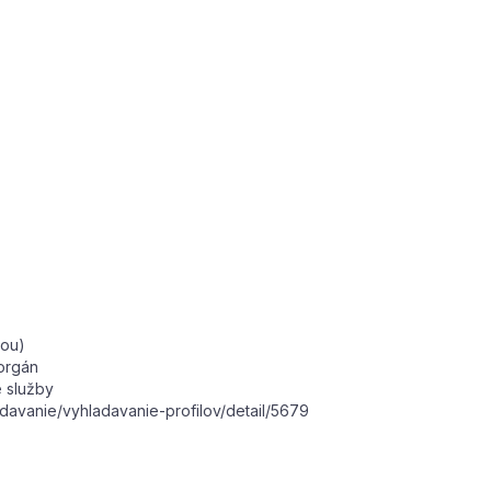
vou)
orgán
 služby
adavanie/vyhladavanie-profilov/detail/5679