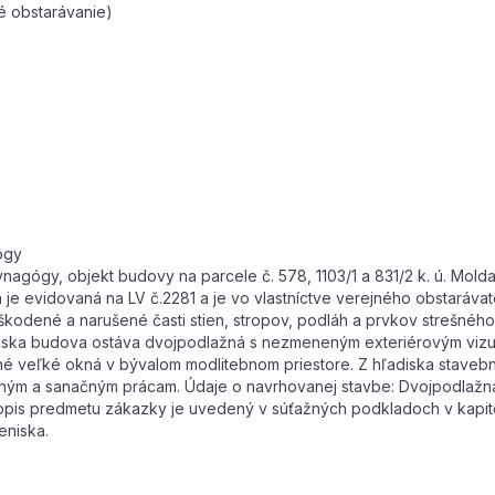
é obstarávanie)
ógy
agógy, objekt budovy na parcele č. 578, 1103/1 a 831/2 k. ú. Mol
je evidovaná na LV č.2281 a je vo vlastníctve verejného obstaráva
škodené a narušené časti stien, stropov, podláh a prvkov strešného
diska budova ostáva dvojpodlažná s nezmeneným exteriérovým vizu
vané veľké okná v bývalom modlitebnom priestore. Z hľadiska stave
ným a sanačným prácam. Údaje o navrhovanej stavbe: Dvojpodlažn
is predmetu zákazky je uvedený v súťažných podkladoch v kapitol
eniska.