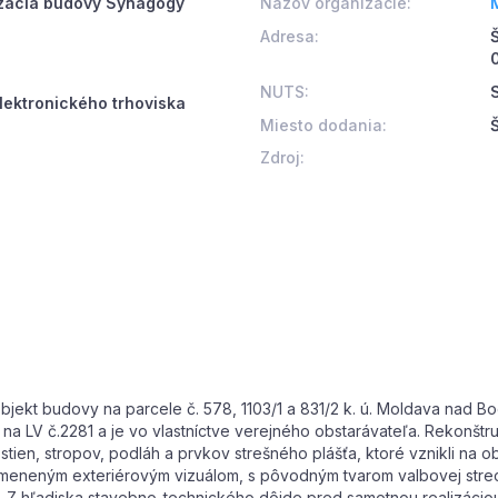
izácia budovy Synagógy
Názov organizácie:
Adresa:
NUTS:
lektronického trhoviska
Miesto dodania:
Zdroj:
ekt budovy na parcele č. 578, 1103/1 a 831/2 k. ú. Moldava nad B
na LV č.2281 a je vo vlastníctve verejného obstarávateľa. Rekonštr
tien, stropov, podláh a prvkov strešného plášťa, ktoré vznikli na 
neným exteriérovým vizuálom, s pôvodným tvarom valbovej strechy 
 Z hľadiska stavebno-technického dôjde pred samotnou realizáciou