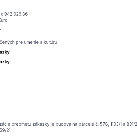
): 942 026.86
Euro
y
čených pre umenie a kultúru
kazky
kazky
izácie predmetu zákazky je budova na parcele č. 578, 1103/1 a 831
59/21.