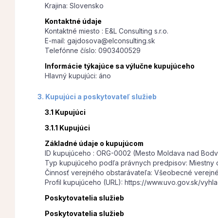
Krajina: Slovensko
Kontaktné údaje
Kontaktné miesto : E&L Consulting s.r.o.
E-mail: gajdosova@elconsulting.sk
Telefónne číslo: 0903400529
Informácie týkajúce sa výlučne kupujúceho
Hlavný kupujúci: áno
3. Kupujúci a poskytovateľ služieb
3.1 Kupujúci
3.1.1 Kupujúci
Základné údaje o kupujúcom
ID kupujúceho : ORG-0002 (Mesto Moldava nad Bod
Typ kupujúceho podľa právnych predpisov: Miestny 
Činnosť verejného obstarávateľa: Všeobecné verejné
Profil kupujúceho (URL): https://www.uvo.gov.sk/vyhl
Poskytovatelia služieb
Poskytovatelia služieb