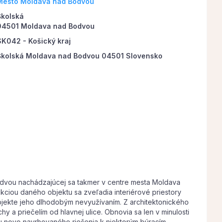
Mesto Moldava nad Bodvou
Školská
04501 Moldava nad Bodvou
SK042 - Košický kraj
Školská Moldava nad Bodvou 04501 Slovensko
odvou nachádzajúcej sa takmer v centre mesta Moldava
ukciou daného objektu sa zveľadia interiérové priestory
objekte jeho dlhodobým nevyužívaním. Z architektonického
a priečelím od hlavnej ulice. Obnovia sa len v minulosti
 novo navrhovaného riešenia k niektorým búracím,