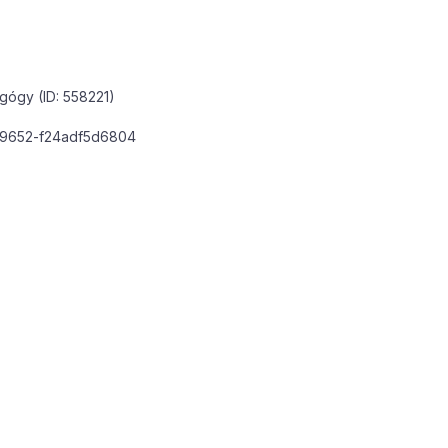
gógy (ID: 558221)
1-9652-f24adf5d6804