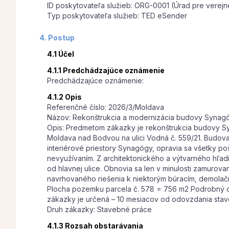
ID poskytovateľa služieb: ORG-0001 (Úrad pre verejn
Typ poskytovateľa služieb: TED eSender
4. Postup
4.1 Účel
4.1.1 Predchádzajúce oznámenie
Predchádzajúce oznámenie:
4.1.2 Opis
Referenčné číslo: 2026/3/Moldava
Názov: Rekonštrukcia a modernizácia budovy Synag
Opis: Predmetom zákazky je rekonštrukcia budovy Syn
Moldava nad Bodvou na ulici Vodná č. 559/21. Budova 
interiérové priestory Synagógy, opravia sa všetky po
nevyužívaním. Z architektonického a výtvarného hľa
od hlavnej ulice. Obnovia sa len v minulosti zamuro
navrhovaného riešenia k niektorým búracím, demolač
Plocha pozemku parcela č. 578 = 756 m2 Podrobný op
zákazky je určená – 10 mesiacov od odovzdania stav
Druh zákazky: Stavebné práce
4.1.3 Rozsah obstarávania