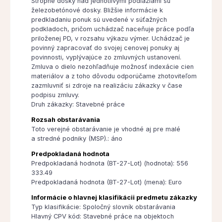
Stropné dosky nad jednotlivými podlažiami sú
železobetónové dosky. Bližšie informácie k
predkladaniu ponuk sú uvedené v súťažných
podkladoch, pričom uchádzač naceňuje práce podľa
priloženej PD, v rozsahu výkazu výmer. Uchádzač je
povinný zapracovať do svojej cenovej ponuky aj
povinnosti, vyplývajúce zo zmluvných ustanovení.
Zmluva o dielo nezohľadňuje možnosť indexácie cien
materiálov a z toho dôvodu odporúčame zhotoviteľom
zazmluvniť si zdroje na realizáciu zákazky v čase
podpisu zmluvy.
Druh zákazky: Stavebné práce
Rozsah obstarávania
Toto verejné obstarávanie je vhodné aj pre malé
a stredné podniky (MSP).: áno
Predpokladaná hodnota
Predpokladaná hodnota (BT-27-Lot) (hodnota): 556
333.49
Predpokladaná hodnota (BT-27-Lot) (mena): Euro
Informácie o hlavnej klasifikácii predmetu zákazky
Typ klasifikácie: Spoločný slovník obstarávania
Hlavný CPV kód: Stavebné práce na objektoch