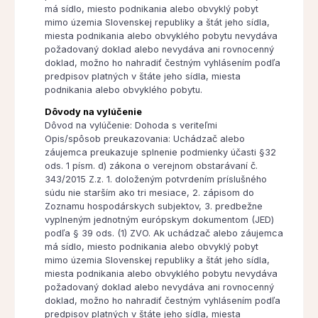
má sídlo, miesto podnikania alebo obvyklý pobyt
mimo územia Slovenskej republiky a štát jeho sídla,
miesta podnikania alebo obvyklého pobytu nevydáva
požadovaný doklad alebo nevydáva ani rovnocenný
doklad, možno ho nahradiť čestným vyhlásením podľa
predpisov platných v štáte jeho sídla, miesta
podnikania alebo obvyklého pobytu.
Dôvody na vylúčenie
Dôvod na vylúčenie: Dohoda s veriteľmi
Opis/spôsob preukazovania: Uchádzač alebo
záujemca preukazuje splnenie podmienky účasti §32
ods. 1 písm. d) zákona o verejnom obstarávaní č.
343/2015 Z.z. 1. doloženým potvrdením príslušného
súdu nie starším ako tri mesiace, 2. zápisom do
Zoznamu hospodárskych subjektov, 3. predbežne
vyplneným jednotným európskym dokumentom (JED)
podľa § 39 ods. (1) ZVO. Ak uchádzač alebo záujemca
má sídlo, miesto podnikania alebo obvyklý pobyt
mimo územia Slovenskej republiky a štát jeho sídla,
miesta podnikania alebo obvyklého pobytu nevydáva
požadovaný doklad alebo nevydáva ani rovnocenný
doklad, možno ho nahradiť čestným vyhlásením podľa
predpisov platných v štáte jeho sídla, miesta