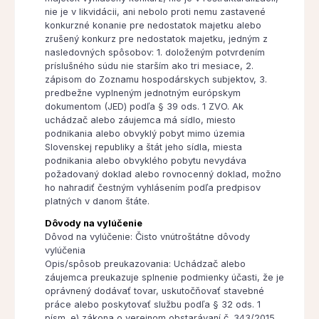
nie je v likvidácii, ani nebolo proti nemu zastavené
konkurzné konanie pre nedostatok majetku alebo
zrušený konkurz pre nedostatok majetku, jedným z
nasledovných spôsobov: 1. doloženým potvrdením
príslušného súdu nie starším ako tri mesiace, 2.
zápisom do Zoznamu hospodárskych subjektov, 3.
predbežne vyplneným jednotným európskym
dokumentom (JED) podľa § 39 ods. 1 ZVO. Ak
uchádzač alebo záujemca má sídlo, miesto
podnikania alebo obvyklý pobyt mimo územia
Slovenskej republiky a štát jeho sídla, miesta
podnikania alebo obvyklého pobytu nevydáva
požadovaný doklad alebo rovnocenný doklad, možno
ho nahradiť čestným vyhlásením podľa predpisov
platných v danom štáte.
Dôvody na vylúčenie
Dôvod na vylúčenie: Čisto vnútroštátne dôvody
vylúčenia
Opis/spôsob preukazovania: Uchádzač alebo
záujemca preukazuje splnenie podmienky účasti, že je
oprávnený dodávať tovar, uskutočňovať stavebné
práce alebo poskytovať službu podľa § 32 ods. 1
písm. e) zákona o verejnom obstarávaní č. 343/2015