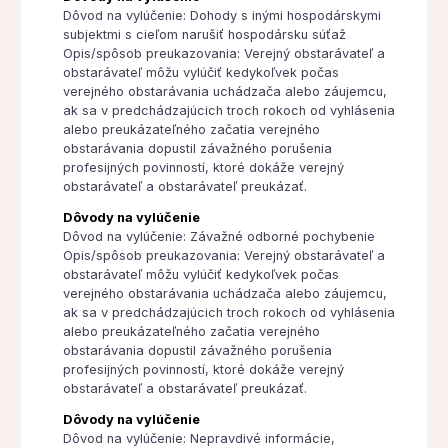
Dôvod na vylúčenie: Dohody s inými hospodárskymi
subjektmi s cieľom narušiť hospodársku súťaž
Opis/spôsob preukazovania: Verejný obstarávateľ a
obstarávateľ môžu vylúčiť kedykoľvek počas
verejného obstarávania uchádzača alebo záujemcu,
ak sa v predchádzajúcich troch rokoch od vyhlásenia
alebo preukázateľného začatia verejného
obstarávania dopustil závažného porušenia
profesijných povinností, ktoré dokáže verejný
obstarávateľ a obstarávateľ preukázať.
Dôvody na vylúčenie
Dôvod na vylúčenie: Závažné odborné pochybenie
Opis/spôsob preukazovania: Verejný obstarávateľ a
obstarávateľ môžu vylúčiť kedykoľvek počas
verejného obstarávania uchádzača alebo záujemcu,
ak sa v predchádzajúcich troch rokoch od vyhlásenia
alebo preukázateľného začatia verejného
obstarávania dopustil závažného porušenia
profesijných povinností, ktoré dokáže verejný
obstarávateľ a obstarávateľ preukázať.
Dôvody na vylúčenie
Dôvod na vylúčenie: Nepravdivé informácie,