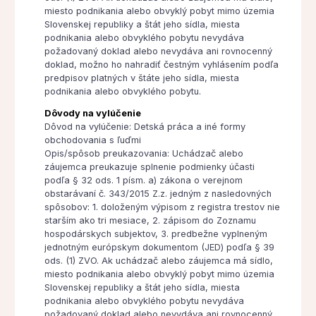
miesto podnikania alebo obvyklý pobyt mimo územia
Slovenskej republiky a štát jeho sídla, miesta
podnikania alebo obvyklého pobytu nevydáva
požadovaný doklad alebo nevydáva ani rovnocenný
doklad, možno ho nahradiť čestným vyhlásením podľa
predpisov platných v štáte jeho sídla, miesta
podnikania alebo obvyklého pobytu.
Dôvody na vylúčenie
Dôvod na vylúčenie: Detská práca a iné formy
obchodovania s ľuďmi
Opis/spôsob preukazovania: Uchádzač alebo
záujemca preukazuje splnenie podmienky účasti
podľa § 32 ods. 1 písm. a) zákona o verejnom
obstarávaní č. 343/2015 Z.z. jedným z nasledovných
spôsobov: 1. doloženým výpisom z registra trestov nie
starším ako tri mesiace, 2. zápisom do Zoznamu
hospodárskych subjektov, 3. predbežne vyplneným
jednotným európskym dokumentom (JED) podľa § 39
ods. (1) ZVO. Ak uchádzač alebo záujemca má sídlo,
miesto podnikania alebo obvyklý pobyt mimo územia
Slovenskej republiky a štát jeho sídla, miesta
podnikania alebo obvyklého pobytu nevydáva
požadovaný doklad alebo nevydáva ani rovnocenný