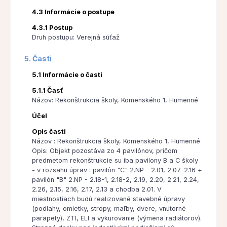
4.3 Informácie o postupe
4.3.1 Postup
Druh postupu: Verejná súťaž
5. Časti
5.1 Informácie o časti
5.1.1 Časť
Názov: Rekonštrukcia školy, Komenského 1, Humenné
Účel
Opis časti
Názov : Rekonštrukcia školy, Komenského 1, Humenné
Opis: Objekt pozostáva zo 4 pavilónov, pričom
predmetom rekonštrukcie su iba pavilony B a C školy
- v rozsahu úprav : pavilón "C" 2.NP - 2.01, 2.07-2.16 +
pavilón "B" 2.NP - 2.18-1, 2.18-2, 2.19, 2.20, 2.21, 2.24,
2.26, 2.15, 2.16, 2.17, 2.13 a chodba 2.01. V
miestnostiach budú realizované stavebné úpravy
(podlahy, omietky, stropy, maľby, dvere, vnútorné
parapety), ZTI, ELI a vykurovanie (výmena radiátorov).