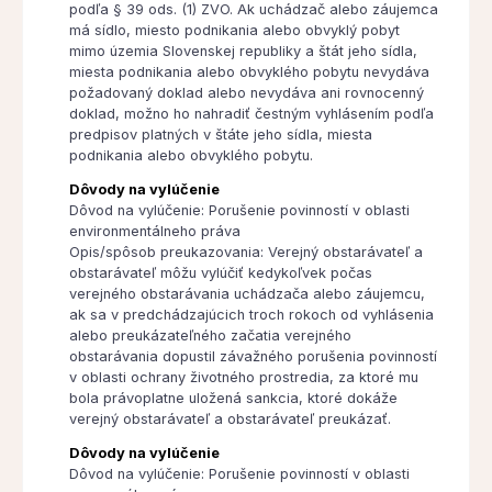
podľa § 39 ods. (1) ZVO. Ak uchádzač alebo záujemca
má sídlo, miesto podnikania alebo obvyklý pobyt
mimo územia Slovenskej republiky a štát jeho sídla,
miesta podnikania alebo obvyklého pobytu nevydáva
požadovaný doklad alebo nevydáva ani rovnocenný
doklad, možno ho nahradiť čestným vyhlásením podľa
predpisov platných v štáte jeho sídla, miesta
podnikania alebo obvyklého pobytu.
Dôvody na vylúčenie
Dôvod na vylúčenie: Porušenie povinností v oblasti
environmentálneho práva
Opis/spôsob preukazovania: Verejný obstarávateľ a
obstarávateľ môžu vylúčiť kedykoľvek počas
verejného obstarávania uchádzača alebo záujemcu,
ak sa v predchádzajúcich troch rokoch od vyhlásenia
alebo preukázateľného začatia verejného
obstarávania dopustil závažného porušenia povinností
v oblasti ochrany životného prostredia, za ktoré mu
bola právoplatne uložená sankcia, ktoré dokáže
verejný obstarávateľ a obstarávateľ preukázať.
Dôvody na vylúčenie
Dôvod na vylúčenie: Porušenie povinností v oblasti