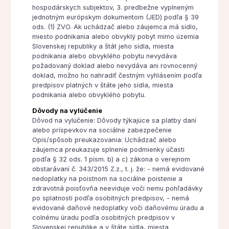
hospodárskych subjektov, 3. predbežne vyplneným
jednotným európskym dokumentom (JED) podľa § 39
ods. (1) ZVO. Ak uchádzač alebo záujemca má sídlo,
miesto podnikania alebo obvyklý pobyt mimo územia
Slovenskej republiky a štát jeho sídla, miesta
podnikania alebo obvyklého pobytu nevydáva
požadovaný doklad alebo nevydáva ani rovnocenný
doklad, možno ho nahradiť čestným vyhlásením podľa
predpisov platných v štáte jeho sídla, miesta
podnikania alebo obvyklého pobytu.
Dôvody na vylúčenie
Dôvod na vylúčenie: Dôvody týkajúce sa platby daní
alebo príspevkov na sociálne zabezpečenie
Opis/spôsob preukazovania: Uchádzač alebo
záujemca preukazuje splnenie podmienky účasti
podľa § 32 ods. 1 písm. b) a c) zákona o verejnom
obstarávaní č. 343/2015 Z.z., t. j. že: - nemá evidované
nedoplatky na poistnom na sociálne poistenie a
zdravotná poisťovňa neeviduje voči nemu pohľadávky
po splatnosti podľa osobitných predpisov, - nemá
evidované daňové nedoplatky voči daňovému úradu a
colnému úradu podľa osobitných predpisov v
Slovenskej republike a v štáte sídla, miesta