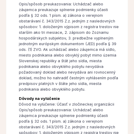
Opis/spôsob preukazovania: Uchádzač alebo
záujemca preukazuje splnenie podmienky účasti
podľa § 32 ods. 1 písm. a) zákona o verejnom
obstarávaní č. 343/2015 Z.z. jedným z nasledovných
spôsobov: 1. doloženým výpisom z registra trestov nie
starším ako tri mesiace, 2. zápisom do Zoznamu
hospodárskych subjektov, 3. predbežne vyplneným
jednotným európskym dokumentom (JED) podľa § 39
ods. (1) ZVO. Ak uchádzač alebo záujemca má sídlo,
miesto podnikania alebo obvyklý pobyt mimo územia
Slovenskej republiky a štát jeho sídla, miesta
podnikania alebo obvyklého pobytu nevydáva
požadovaný doklad alebo nevydáva ani rovnocenný
doklad, možno ho nahradiť čestným vyhlásením podľa
predpisov platných v štáte jeho sídla, miesta
podnikania alebo obvyklého pobytu.
Dôvody na vylúčenie
Dôvod na vylúčenie: Účasť v zločineckej organizácii
Opis/spôsob preukazovania: Uchádzač alebo
záujemca preukazuje splnenie podmienky účasti
podľa § 32 ods. 1 písm. a) zákona o verejnom
obstarávaní č. 343/2015 Z.z. jedným z nasledovných
spôsobov: 1. doloženým výpisom z registra trestov nie