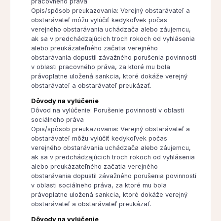
pracovného práva
Opis/spôsob preukazovania: Verejný obstarávateľ a
obstarávateľ môžu vylúčiť kedykoľvek počas
verejného obstarávania uchádzača alebo záujemcu,
ak sa v predchádzajúcich troch rokoch od vyhlásenia
alebo preukázateľného začatia verejného
obstarávania dopustil závažného porušenia povinností
v oblasti pracovného práva, za ktoré mu bola
právoplatne uložená sankcia, ktoré dokáže verejný
obstarávateľ a obstarávateľ preukázať.
Dôvody na vylúčenie
Dôvod na vylúčenie: Porušenie povinností v oblasti
sociálneho práva
Opis/spôsob preukazovania: Verejný obstarávateľ a
obstarávateľ môžu vylúčiť kedykoľvek počas
verejného obstarávania uchádzača alebo záujemcu,
ak sa v predchádzajúcich troch rokoch od vyhlásenia
alebo preukázateľného začatia verejného
obstarávania dopustil závažného porušenia povinností
v oblasti sociálneho práva, za ktoré mu bola
právoplatne uložená sankcia, ktoré dokáže verejný
obstarávateľ a obstarávateľ preukázať.
Dôvody na vylúčenie