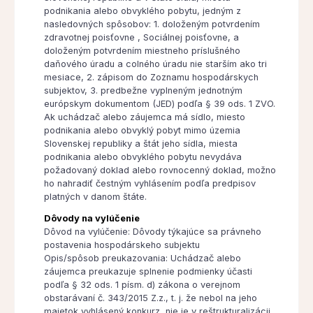
podnikania alebo obvyklého pobytu, jedným z
nasledovných spôsobov: 1. doloženým potvrdením
zdravotnej poisťovne , Sociálnej poisťovne, a
doloženým potvrdením miestneho príslušného
daňového úradu a colného úradu nie starším ako tri
mesiace, 2. zápisom do Zoznamu hospodárskych
subjektov, 3. predbežne vyplneným jednotným
európskym dokumentom (JED) podľa § 39 ods. 1 ZVO.
Ak uchádzač alebo záujemca má sídlo, miesto
podnikania alebo obvyklý pobyt mimo územia
Slovenskej republiky a štát jeho sídla, miesta
podnikania alebo obvyklého pobytu nevydáva
požadovaný doklad alebo rovnocenný doklad, možno
ho nahradiť čestným vyhlásením podľa predpisov
platných v danom štáte.
Dôvody na vylúčenie
Dôvod na vylúčenie: Dôvody týkajúce sa právneho
postavenia hospodárskeho subjektu
Opis/spôsob preukazovania: Uchádzač alebo
záujemca preukazuje splnenie podmienky účasti
podľa § 32 ods. 1 písm. d) zákona o verejnom
obstarávaní č. 343/2015 Z.z., t. j. že nebol na jeho
majetok vyhlásený konkurz, nie je v reštrukturalizácii,