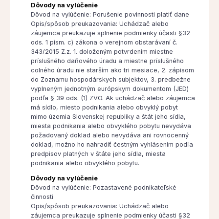
Dôvody na vylúčenie
Dôvod na vylúčenie: Porušenie povinnosti platiť dane
Opis/spôsob preukazovania: Uchádzač alebo
záujemca preukazuje splnenie podmienky účasti §32
ods. 1 písm. c) zákona o verejnom obstarávaní č.
343/2015 Z.z. 1. doloženým potvrdením miestne
príslušného daňového úradu a miestne príslušného
colného úradu nie starším ako tri mesiace, 2. zápisom
do Zoznamu hospodárskych subjektov, 3. predbežne
vyplneným jednotným európskym dokumentom (JED)
podľa § 39 ods. (1) ZVO. Ak uchádzač alebo záujemca
má sídlo, miesto podnikania alebo obvyklý pobyt
mimo územia Slovenskej republiky a štát jeho sídla,
miesta podnikania alebo obvyklého pobytu nevydáva
požadovaný doklad alebo nevydáva ani rovnocenný
doklad, možno ho nahradiť čestným vyhlásením podľa
predpisov platných v štáte jeho sídla, miesta
podnikania alebo obvyklého pobytu.
Dôvody na vylúčenie
Dôvod na vylúčenie: Pozastavené podnikateľské
činnosti
Opis/spôsob preukazovania: Uchádzač alebo
záujemca preukazuje splnenie podmienky účasti §32