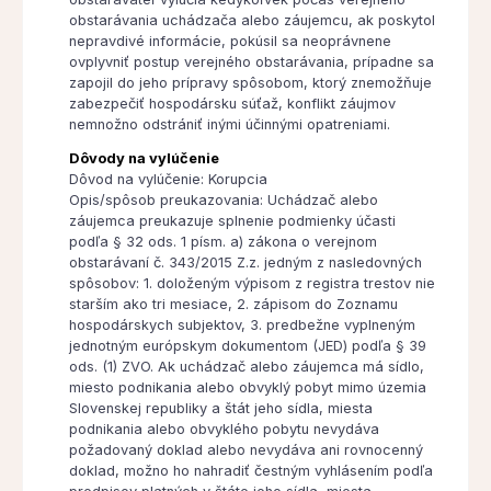
obstarávania uchádzača alebo záujemcu, ak poskytol
nepravdivé informácie, pokúsil sa neoprávnene
ovplyvniť postup verejného obstarávania, prípadne sa
zapojil do jeho prípravy spôsobom, ktorý znemožňuje
zabezpečiť hospodársku súťaž, konflikt záujmov
nemnožno odstrániť inými účinnými opatreniami.
Dôvody na vylúčenie
Dôvod na vylúčenie: Korupcia
Opis/spôsob preukazovania: Uchádzač alebo
záujemca preukazuje splnenie podmienky účasti
podľa § 32 ods. 1 písm. a) zákona o verejnom
obstarávaní č. 343/2015 Z.z. jedným z nasledovných
spôsobov: 1. doloženým výpisom z registra trestov nie
starším ako tri mesiace, 2. zápisom do Zoznamu
hospodárskych subjektov, 3. predbežne vyplneným
jednotným európskym dokumentom (JED) podľa § 39
ods. (1) ZVO. Ak uchádzač alebo záujemca má sídlo,
miesto podnikania alebo obvyklý pobyt mimo územia
Slovenskej republiky a štát jeho sídla, miesta
podnikania alebo obvyklého pobytu nevydáva
požadovaný doklad alebo nevydáva ani rovnocenný
doklad, možno ho nahradiť čestným vyhlásením podľa