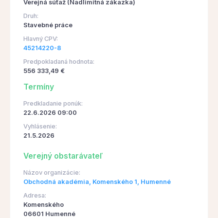
Verejná súťaž (Nadlimitná zákazka)
Druh:
Stavebné práce
Hlavný CPV:
45214220-8
Predpokladaná hodnota:
556 333,49 €
Termíny
Predkladanie ponúk:
22.6.2026 09:00
Vyhlásenie:
21.5.2026
Verejný obstarávateľ
Názov organizácie:
Obchodná akadémia, Komenského 1, Humenné
Adresa:
Komenského
06601 Humenné