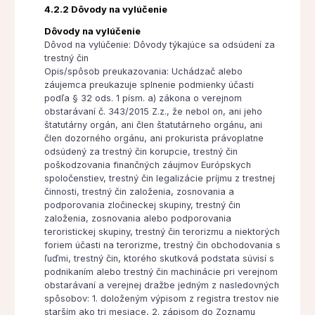
4.2.2 Dôvody na vylúčenie
Dôvody na vylúčenie
Dôvod na vylúčenie: Dôvody týkajúce sa odsúdení za
trestný čin
Opis/spôsob preukazovania: Uchádzač alebo
záujemca preukazuje splnenie podmienky účasti
podľa § 32 ods. 1 písm. a) zákona o verejnom
obstarávaní č. 343/2015 Z.z., že nebol on, ani jeho
štatutárny orgán, ani člen štatutárneho orgánu, ani
člen dozorného orgánu, ani prokurista právoplatne
odsúdený za trestný čin korupcie, trestný čin
poškodzovania finančných záujmov Európskych
spoločenstiev, trestný čin legalizácie príjmu z trestnej
činnosti, trestný čin založenia, zosnovania a
podporovania zločineckej skupiny, trestný čin
založenia, zosnovania alebo podporovania
teroristickej skupiny, trestný čin terorizmu a niektorých
foriem účasti na terorizme, trestný čin obchodovania s
ľuďmi, trestný čin, ktorého skutková podstata súvisí s
podnikaním alebo trestný čin machinácie pri verejnom
obstarávaní a verejnej dražbe jedným z nasledovných
spôsobov: 1. doloženým výpisom z registra trestov nie
starším ako tri mesiace, 2. zápisom do Zoznamu