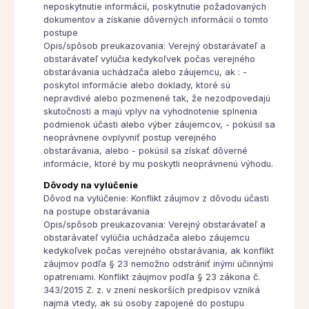
neposkytnutie informácií, poskytnutie požadovaných
dokumentov a získanie dôverných informácií o tomto
postupe
Opis/spôsob preukazovania: Verejný obstarávateľ a
obstarávateľ vylúčia kedykoľvek počas verejného
obstarávania uchádzača alebo záujemcu, ak : -
poskytol informácie alebo doklady, ktoré sú
nepravdivé alebo pozmenené tak, že nezodpovedajú
skutočnosti a majú vplyv na vyhodnotenie splnenia
podmienok účasti alebo výber záujemcov, - pokúsil sa
neoprávnene ovplyvniť postup verejného
obstarávania, alebo - pokúsil sa získať dôverné
informácie, ktoré by mu poskytli neoprávnenú výhodu.
Dôvody na vylúčenie
Dôvod na vylúčenie: Konflikt záujmov z dôvodu účasti
na postupe obstarávania
Opis/spôsob preukazovania: Verejný obstarávateľ a
obstarávateľ vylúčia uchádzača alebo záujemcu
kedykoľvek počas verejného obstarávania, ak konflikt
záujmov podľa § 23 nemožno odstrániť inými účinnými
opatreniami. Konflikt záujmov podľa § 23 zákona č.
343/2015 Z. z. v znení neskorších predpisov vzniká
najmä vtedy, ak sú osoby zapojené do postupu