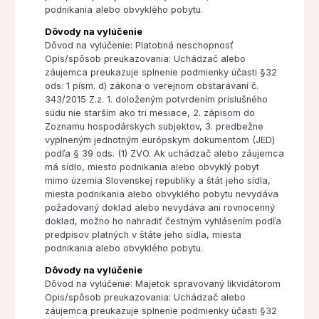
podnikania alebo obvyklého pobytu.
Dôvody na vylúčenie
Dôvod na vylúčenie: Platobná neschopnosť
Opis/spôsob preukazovania: Uchádzač alebo
záujemca preukazuje splnenie podmienky účasti §32
ods. 1 písm. d) zákona o verejnom obstarávaní č.
343/2015 Z.z. 1. doloženým potvrdením príslušného
súdu nie starším ako tri mesiace, 2. zápisom do
Zoznamu hospodárskych subjektov, 3. predbežne
vyplneným jednotným európskym dokumentom (JED)
podľa § 39 ods. (1) ZVO. Ak uchádzač alebo záujemca
má sídlo, miesto podnikania alebo obvyklý pobyt
mimo územia Slovenskej republiky a štát jeho sídla,
miesta podnikania alebo obvyklého pobytu nevydáva
požadovaný doklad alebo nevydáva ani rovnocenný
doklad, možno ho nahradiť čestným vyhlásením podľa
predpisov platných v štáte jeho sídla, miesta
podnikania alebo obvyklého pobytu.
Dôvody na vylúčenie
Dôvod na vylúčenie: Majetok spravovaný likvidátorom
Opis/spôsob preukazovania: Uchádzač alebo
záujemca preukazuje splnenie podmienky účasti §32