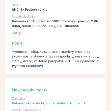
NUTS:
SK041 - Prešovský kraj
Miesto dodania:
Komenského Humenné 06601 Slovensko parc. č. C KN
3356, 3358/1, 3358/2, 3357, k.ú. Humenné
Zdroj:
Popis
Predmetom zákazky sú práce v interiéry priestorov
školy - najmä stavebné úpravy (podlahy, omietky, stropy,
maľby, dvere, vnútorné parapety), ZTI, ELI a vykurovanie
(výmena radiátorov).
Linky a dokumenty
Zákazka:
Rekonštrukcia školy, Komenského 1, Humenné
Profil obstarávateľa: