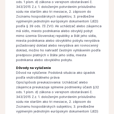
ods. 1 písm. d) zákona o verejnom obstarávaní č.
343/2015 Z.z. 1. doloženým potvrdením príslušného
súdu nie starším ako tri mesiace, 2. zápisom do
Zoznamu hospodárskych subjektov, 3. predbežne
vyplneným jednotným európskym dokumentom (JED)
podľa § 39 ods. (1) ZVO. Ak uchádzač alebo záujemca
má sídlo, miesto podnikania alebo obvyklý pobyt
mimo územia Slovenskej republiky a štát jeho sídla,
miesta podnikania alebo obvyklého pobytu nevydáva
požadovaný doklad alebo nevydáva ani rovnocenný
doklad, možno ho nahradiť čestným vyhlásením podľa
predpisov platných v štáte jeho sídla, miesta
podnikania alebo obvyklého pobytu.
Dôvody na vylúčenie
Dôvod na vylúčenie: Podobná situácia ako úpadok
podľa vnútroštátneho práva
Opis/spôsob preukazovania: Uchádzač alebo
záujemca preukazuje splnenie podmienky účasti §32
ods. 1 písm. d) zákona o verejnom obstarávaní č.
343/2015 Z.z. 1. doloženým potvrdením príslušného
súdu nie starším ako tri mesiace, 2. zápisom do
Zoznamu hospodárskych subjektov, 3. predbežne
vyplneným jednotným európskym dokumentom (JED)