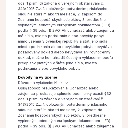
ods. 1 písm. d) zákona o verejnom obstarávaní č.
343/2015 Z.z. 1. doloženým potvrdením príslušného
súdu nie starším ako tri mesiace, 2. zápisom do
Zoznamu hospodárskych subjektov, 3. predbežne
vyplneným jednotným európskym dokumentom (JED)
podľa § 39 ods. (1) ZVO. Ak uchádzač alebo záujemca
má sídlo, miesto podnikania alebo obvyklý pobyt
mimo územia Slovenskej republiky a štát jeho sídla,
miesta podnikania alebo obvyklého pobytu nevydáva
požadovaný doklad alebo nevydáva ani rovnocenný
doklad, možno ho nahradiť čestným vyhlásením podľa
predpisov platných v štáte jeho sídla, miesta
podnikania alebo obvyklého pobytu.
Dôvody na vylúčenie
Dôvod na vylúčenie: Konkurz
Opis/spôsob preukazovania: Uchádzač alebo
záujemca preukazuje splnenie podmienky účasti §32
ods. 1 písm. d) zákona o verejnom obstarávaní č.
343/2015 Z.z. 1. doloženým potvrdením príslušného
súdu nie starším ako tri mesiace, 2. zápisom do
Zoznamu hospodárskych subjektov, 3. predbežne
vyplneným jednotným európskym dokumentom (JED)
podľa § 39 ods. (1) ZVO. Ak uchádzač alebo záujemca