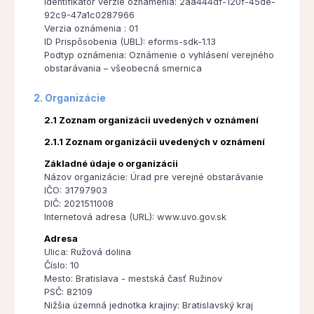
Identifikátor verzie oznámenia: 2aa444df-120f-45de-
92c9-47a1c0287966
Verzia oznámenia : 01
ID Prispôsobenia (UBL): eforms-sdk-1.13
Podtyp oznámenia: Oznámenie o vyhlásení verejného
obstarávania – všeobecná smernica
2. Organizácie
2.1 Zoznam organizácii uvedených v oznámení
2.1.1 Zoznam organizácii uvedených v oznámení
Základné údaje o organizácii
Názov organizácie: Úrad pre verejné obstarávanie
IČO: 31797903
DIČ: 2021511008
Internetová adresa (URL): www.uvo.gov.sk
Adresa
Ulica: Ružová dolina
Číslo: 10
Mesto: Bratislava - mestská časť Ružinov
PSČ: 82109
Nižšia územná jednotka krajiny: Bratislavský kraj