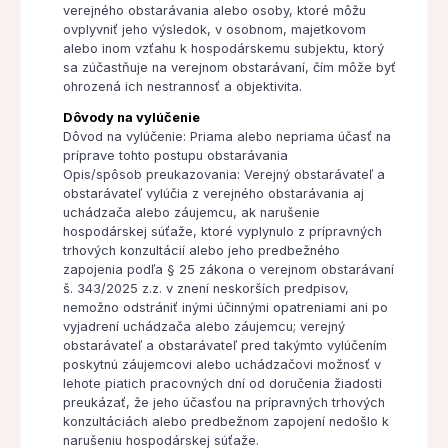
verejného obstarávania alebo osoby, ktoré môžu
ovplyvniť jeho výsledok, v osobnom, majetkovom
alebo inom vzťahu k hospodárskemu subjektu, ktorý
sa zúčastňuje na verejnom obstarávaní, čím môže byť
ohrozená ich nestrannosť a objektivita.
Dôvody na vylúčenie
Dôvod na vylúčenie: Priama alebo nepriama účasť na
príprave tohto postupu obstarávania
Opis/spôsob preukazovania: Verejný obstarávateľ a
obstarávateľ vylúčia z verejného obstarávania aj
uchádzača alebo záujemcu, ak narušenie
hospodárskej súťaže, ktoré vyplynulo z prípravných
trhových konzultácií alebo jeho predbežného
zapojenia podľa § 25 zákona o verejnom obstarávaní
š. 343/2025 z.z. v znení neskorších predpisov,
nemožno odstrániť inými účinnými opatreniami ani po
vyjadrení uchádzača alebo záujemcu; verejný
obstarávateľ a obstarávateľ pred takýmto vylúčením
poskytnú záujemcovi alebo uchádzačovi možnosť v
lehote piatich pracovných dní od doručenia žiadosti
preukázať, že jeho účasťou na prípravných trhových
konzultáciách alebo predbežnom zapojení nedošlo k
narušeniu hospodárskej súťaže.