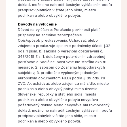
doklad, možno ho nahradiť čestným vyhlásením podľa
predpisov platných v štáte jeho sídla, miesta
podnikania alebo obvyklého pobytu.
Dôvody na vylúčenie
Dôvod na vylúčenie: Porušenie povinnosti platiť
príspevky na sociálne zabezpečenie
Opis/spôsob preukazovania: Uchádzač alebo
záujemca preukazuje splnenie podmienky účasti §32
ods. 1 písm. b) zákona o verejnom obstarávaní č.
343/2015 Z.z. 1. doloženým potvrdením zdravotnej
poisťovne a Sociálnej poisťovne nie starším ako tri
mesiace, 2. zápisom do Zoznamu hospodárskych
subjektov, 3. predbežne vyplneným jednotným
európskym dokumentom (JED) podľa § 39 ods. (1)
ZVO. Ak uchádzač alebo záujemca má sídlo, miesto
podnikania alebo obvyklý pobyt mimo územia
Slovenskej republiky a štát jeho sídla, miesta
podnikania alebo obvyklého pobytu nevydáva
požadovaný doklad alebo nevydáva ani rovnocenný
doklad, možno ho nahradiť čestným vyhlásením podľa
predpisov platných v štáte jeho sídla, miesta
podnikania alebo obvyklého pobytu.