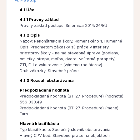
4.1 Účel
4.1.1 Právny základ
Právny základ postupu: Smernica 2014/24/EÚ
4.1.2 Opis
Názov: Rekonštrukcia školy, Komenského 1, Humenné
Opis: Predmetom zákazky sú práce v interiéry
priestorov školy - najmä stavebné úpravy (podlahy,
omietky, stropy, maľby, dvere, vnútorné parapety),
ZTI, ELI a vykurovanie (výmena radiátorov).
Druh zákazky: Stavebné práce
4.1.3 Rozsah obstarávania
Predpokladaná hodnota
Predpokladaná hodnota (BT-27-Procedure) (hodnota):
556 333.49
Predpokladaná hodnota (BT-27-Procedure) (mena):
Euro
Hlavná klasifikácia
Typ klasifikácie: Spoločný slovník obstarávania
Hlavný CPV kód: Stavebné práce na objektoch