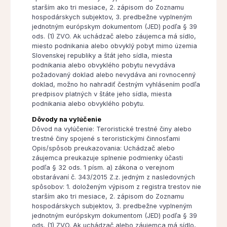
starším ako tri mesiace, 2. zápisom do Zoznamu
hospodárskych subjektov, 3. predbežne vyplneným
jednotným európskym dokumentom (JED) podľa § 39
ods. (1) ZVO. Ak uchádzač alebo záujemca má sídlo,
miesto podnikania alebo obvyklý pobyt mimo územia
Slovenskej republiky a štát jeho sídla, miesta
podnikania alebo obvyklého pobytu nevydáva
požadovaný doklad alebo nevydáva ani rovnocenný
doklad, možno ho nahradiť čestným vyhlásením podľa
predpisov platných v štáte jeho sídla, miesta
podnikania alebo obvyklého pobytu.
Dôvody na vylúčenie
Dôvod na vylúčenie: Teroristické trestné činy alebo
trestné činy spojené s teroristickými činnosťami
Opis/spôsob preukazovania: Uchádzač alebo
záujemca preukazuje splnenie podmienky účasti
podľa § 32 ods. 1 písm. a) zákona o verejnom
obstarávaní č. 343/2015 Z.z. jedným z nasledovných
spôsobov: 1. doloženým výpisom z registra trestov nie
starším ako tri mesiace, 2. zápisom do Zoznamu
hospodárskych subjektov, 3. predbežne vyplneným
jednotným európskym dokumentom (JED) podľa § 39
ods. (1) ZVO. Ak uchádzač alebo záujemca má sídlo,