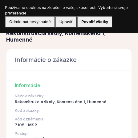
Používame cookies na zlepšenie vašej skúsenosti. Vyberte si svoje
Prihlásiť sa
preferencie.
Odmietnuť nevyhnutné
Upraviť
Povoliť všetky
Obstarávanie
Rekonštrukcia školy, Komenského 1,
Humenné
Informácie o zákazke
Informácie
Názov zákazky:
Rekonštrukcia školy, Komenského 1, Humenné
Kód zákazky:
Kód oznámenia:
7105 - MSP
Postup: