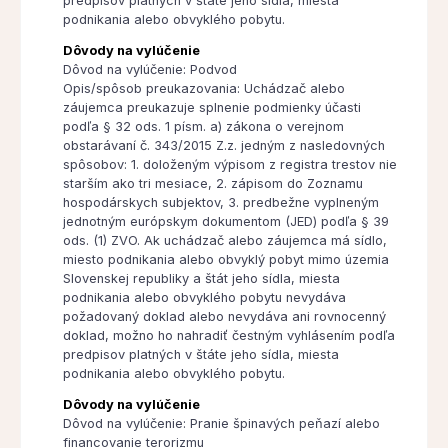
predpisov platných v štáte jeho sídla, miesta
podnikania alebo obvyklého pobytu.
Dôvody na vylúčenie
Dôvod na vylúčenie: Podvod
Opis/spôsob preukazovania: Uchádzač alebo
záujemca preukazuje splnenie podmienky účasti
podľa § 32 ods. 1 písm. a) zákona o verejnom
obstarávaní č. 343/2015 Z.z. jedným z nasledovných
spôsobov: 1. doloženým výpisom z registra trestov nie
starším ako tri mesiace, 2. zápisom do Zoznamu
hospodárskych subjektov, 3. predbežne vyplneným
jednotným európskym dokumentom (JED) podľa § 39
ods. (1) ZVO. Ak uchádzač alebo záujemca má sídlo,
miesto podnikania alebo obvyklý pobyt mimo územia
Slovenskej republiky a štát jeho sídla, miesta
podnikania alebo obvyklého pobytu nevydáva
požadovaný doklad alebo nevydáva ani rovnocenný
doklad, možno ho nahradiť čestným vyhlásením podľa
predpisov platných v štáte jeho sídla, miesta
podnikania alebo obvyklého pobytu.
Dôvody na vylúčenie
Dôvod na vylúčenie: Pranie špinavých peňazí alebo
financovanie terorizmu