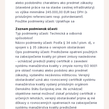
alebo podobného charakteru ako predmet zákazky
(stavebné práce na na stavbe cestnej infraštruktúry)
vo výške minimálne 245.000,00 EUR bez DPH (s
príslušnými referenciami resp. potvrdeniami!).
Použitie podmienky účasti: Uplatňuje sa
Zoznam podmienok účasti
Typ podmienky účasti: Technická a odborná
spôsobilosť
Názov podmienky účasti: Podľa § 34 ods.1 písm. d), v
spojení s § 35 zákona o verejnom obstarávaní
Opis podmienky účasti: Predloženie opatrení použitých
na zabezpečenie kvality pri plnení zmluvy nasledovne:
- uchádzač predloží platný certifikát o zavedení
systému manažérstva kvality v zmysle normy ISO 9001
pre oblasť rovnakú alebo podobnú ako predmet
zákazky, vydaného nezávislou inštitúciou. Verejný
obstarávateľ uzná ako rovnocenný certifikát systému
manažérstva kvality vydaný príslušným orgánom
členského štátu Európskej únie. Ak uchádzač
objektívne nemal možnosť získať príslušný certifikát v
určených lehotách, verejný obstarávateľ prijme aj iné
dôkazy o rovnocenných opatreniach na zabezpečenie
systému manažérstva kvality predložené