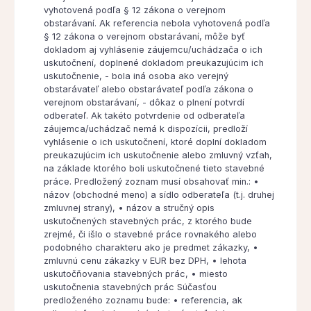
vyhotovená podľa § 12 zákona o verejnom
obstarávaní. Ak referencia nebola vyhotovená podľa
§ 12 zákona o verejnom obstarávaní, môže byť
dokladom aj vyhlásenie záujemcu/uchádzača o ich
uskutočnení, doplnené dokladom preukazujúcim ich
uskutočnenie, - bola iná osoba ako verejný
obstarávateľ alebo obstarávateľ podľa zákona o
verejnom obstarávaní, - dôkaz o plnení potvrdí
odberateľ. Ak takéto potvrdenie od odberateľa
záujemca/uchádzač nemá k dispozícii, predloží
vyhlásenie o ich uskutočnení, ktoré doplní dokladom
preukazujúcim ich uskutočnenie alebo zmluvný vzťah,
na základe ktorého boli uskutočnené tieto stavebné
práce. Predložený zoznam musí obsahovať min.: •
názov (obchodné meno) a sídlo odberateľa (t.j. druhej
zmluvnej strany), • názov a stručný opis
uskutočnených stavebných prác, z ktorého bude
zrejmé, či išlo o stavebné práce rovnakého alebo
podobného charakteru ako je predmet zákazky, •
zmluvnú cenu zákazky v EUR bez DPH, • lehota
uskutočňovania stavebných prác, • miesto
uskutočnenia stavebných prác Súčasťou
predloženého zoznamu bude: • referencia, ak