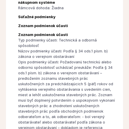
nákupnom systéme
Rámcová dohoda: Žiadna
Súťažné podmienky
Zoznam podmienok účasti
Zoznam podmienok účasti
Typ podmienky účasti: Technická a odborná
spôsobilosť
Názov podmienky účasti: Podľa § 34 ods.1 písm. b)
zákona o verejnom obstarávaní
Opis podmienky účasti: Požadovanú technickú alebo
odbornú spôsobilosť uchádzač preukáže: Podľa § 34
ods.1 písm. b) zákona o verejnom obstarávaní –
predložením zoznamu stavebných prác
uskutočnených za predchádzajúcich 5 (päť) rokov od
vyhlásenia verejného obstarávania s uvedením cien,
miest a lehôt uskutočnenia stavebných prác. Zoznam
musí byť doplnený potvrdením o uspokojivom vykonaní
stavebných prác a zhodnotení uskutočnených
stavebných prác podľa obchodných podmienok
odberateľom a to, ak odberateľom: - bol verejný
obstarávateľ alebo obstarávateľ podľa zákona o
verejnom obstarávaní – dokladom je referencia