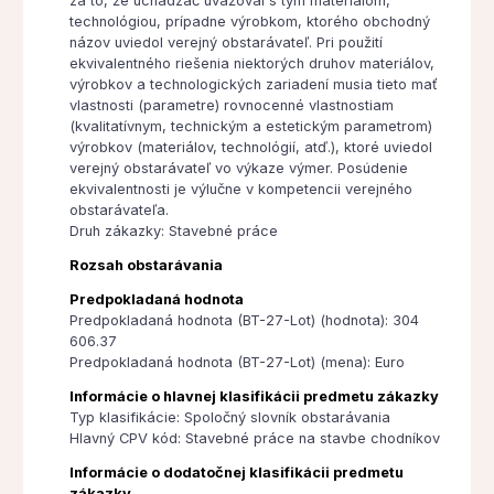
za to, že uchádzač uvažoval s tým materiálom,
technológiou, prípadne výrobkom, ktorého obchodný
názov uviedol verejný obstarávateľ. Pri použití
ekvivalentného riešenia niektorých druhov materiálov,
výrobkov a technologických zariadení musia tieto mať
vlastnosti (parametre) rovnocenné vlastnostiam
(kvalitatívnym, technickým a estetickým parametrom)
výrobkov (materiálov, technológií, atď.), ktoré uviedol
verejný obstarávateľ vo výkaze výmer. Posúdenie
ekvivalentnosti je výlučne v kompetencii verejného
obstarávateľa.
Druh zákazky: Stavebné práce
Rozsah obstarávania
Predpokladaná hodnota
Predpokladaná hodnota (BT-27-Lot) (hodnota): 304
606.37
Predpokladaná hodnota (BT-27-Lot) (mena): Euro
Informácie o hlavnej klasifikácii predmetu zákazky
Typ klasifikácie: Spoločný slovník obstarávania
Hlavný CPV kód: Stavebné práce na stavbe chodníkov
Informácie o dodatočnej klasifikácii predmetu
zákazky