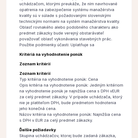
uchádzačom, ktorými preukáže, že ním navrhované
opatrenia na zabezpečenie systému manažérstva
kvality sú v súlade s požadovanými slovenskými
technickými normami na systém manažérstva kvality.
Oblasť rovnakého alebo podobného charakteru ako
predmet zákazky bude verejný obstarávateľ
považovať oblasť vykonávania stavebných prác.
Použitie podmienky účasti: Uplatňuje sa
Kritériá na vyhodnotenie ponúk
Zoznam kritérií
Zoznam kritérií
Typ kritéria na vyhodnotenie ponúk: Cena
Opis kritéria na vyhodnotenie ponúk: Jediným kritériom
na vyhodnotenie ponúk je najnižšia cena s DPH vEUR
za celý predmet zákazky. V prípade uchádzača, ktorý
nie je platiteľom DPH, bude predmetom hodnotenia
jeho konečná cena.
Názov kritéria na vyhodnotenie ponúk: Najnižšia cena
s DPH v EUR za celý predmet zákazky.
Ďalšie požiadavky
Skupina uchádzačov, ktorej bude zadaná zákazka,