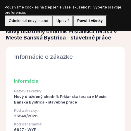
Používame cookies na zlepšenie vašej skúsenosti. Vyberte si svoje
Prihlásiť sa
preferencie.
Odmietnuť nevyhnutné
Upraviť
Povoliť všetky
Obstarávanie
Nový dláždený chodník Pršianska terasa v
Meste Banská Bystrica - stavebné práce
Informácie o zákazke
Informácie
Názov zákazky:
Nový dláždený chodník Pršianska terasa v Meste
Banská Bystrica - stavebné práce
Kód zákazky:
26549/2026
Kód oznámenia:
6927 - WYP