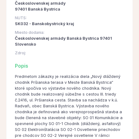
Československej armády
97401 Banská Bystrica
NUTS:
SK032 - Banskobystrický kraj
Miesto dodania:
Československej armády Banská Bystrica 97401
Slovensko
Zdroj:
Popis
Predmetom zákazky je realizácia diela „Nový dláždený
chodník Pršianska terasa v Meste Banská Bystrica“
ktoré spočíva vo výstavbe nového chodníka. Nový
chodník bude realizovaný súbežne s cestou III. triedy
č.2416, ul. Pršianska cesta. Stavba sa nachádza v k.ú.
Radvaň, obec Banská Bystrica. Výstavba nového
chodníka je definovaná ako verejnoprospešná stavba a
bude členená na stavebné objekty: SO 01 Komunikácie a
spevnené plochy SO 01-1 Chodník (dláždený, asfaltový)
SO 02 Elektroinštalácia SO 02-1 Osvetlenie priechodov
pre chodcov SO 02-2 Verejné osvetlenie V rámci