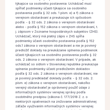
týkajúce sa osobného postavenia: Uchádzač musí
spĺňať podmienky účasti týkajúce sa osobného
postavenia podľa § 32 ods. 1 písm. e) a f) zákona o
verejnom obstarávaní a preukazuje ich spôsobom
podľa: - § 32 ods. 2 zákona o verejnom obstarávaní
alebo - podľa § 152 zákona o verejnom obstarávaní, t.
j. zápisom v Zozname hospodárskych subjektov (ZHS).
Uchádzač, ktorý má platný zápis v ZHS spĺňa
podmienky účasti osobného postavenia podľa § 152
ods.1 zákona o verejnom obstarávaní a nie je povinný
predložiť doklady na preukázanie splnenia podmienok
účasti týkajúcich sa osobného postavenia podľa § 32
ods. 2 zákona o verejnom obstarávaní. V prípade, ak
uchádzač so sídlom v Slovenskej republike preukazuje
splnenie podmienky účasti predložením dokladov
podľa § 32 ods. 2 zákona o verejnom obstarávaní, nie
je povinný predkladať doklady podľa: - § 32 ods. 2.
písm. e) zákona o verejnom obstarávaní, nakoľko
verejný obstarávateľ je oprávnený použiť údaje z
informačných systémov verejnej správy podľa
osobitného predpisu (zákona č. 177/2018 Z. z. o
niektorých opatreniach na znižovanie administratívnej
záťaže využívaním informačných systémov verejnej