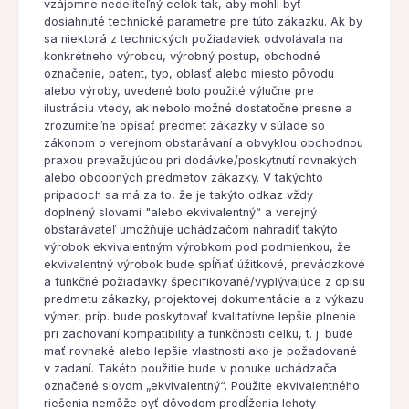
vzájomne nedeliteľný celok tak, aby mohli byť
dosiahnuté technické parametre pre túto zákazku. Ak by
sa niektorá z technických požiadaviek odvolávala na
konkrétneho výrobcu, výrobný postup, obchodné
označenie, patent, typ, oblasť alebo miesto pôvodu
alebo výroby, uvedené bolo použité výlučne pre
ilustráciu vtedy, ak nebolo možné dostatočne presne a
zrozumiteľne opísať predmet zákazky v súlade so
zákonom o verejnom obstarávaní a obvyklou obchodnou
praxou prevažujúcou pri dodávke/poskytnutí rovnakých
alebo obdobných predmetov zákazky. V takýchto
prípadoch sa má za to, že je takýto odkaz vždy
doplnený slovami "alebo ekvivalentný“ a verejný
obstarávateľ umožňuje uchádzačom nahradiť takýto
výrobok ekvivalentným výrobkom pod podmienkou, že
ekvivalentný výrobok bude spĺňať úžitkové, prevádzkové
a funkčné požiadavky špecifikované/vyplývajúce z opisu
predmetu zákazky, projektovej dokumentácie a z výkazu
výmer, príp. bude poskytovať kvalitatívne lepšie plnenie
pri zachovaní kompatibility a funkčnosti celku, t. j. bude
mať rovnaké alebo lepšie vlastnosti ako je požadované
v zadaní. Takéto použitie bude v ponuke uchádzača
označené slovom „ekvivalentný“. Použite ekvivalentného
riešenia nemôže byť dôvodom predĺženia lehoty