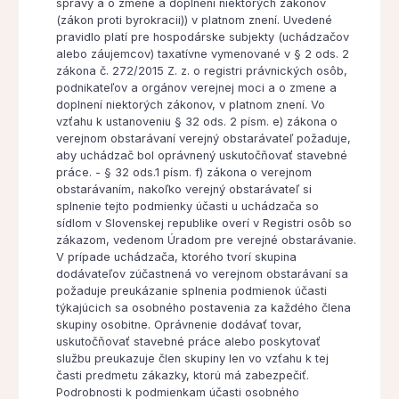
správy a o zmene a doplnení niektorých zákonov
(zákon proti byrokracii)) v platnom znení. Uvedené
pravidlo platí pre hospodárske subjekty (uchádzačov
alebo záujemcov) taxatívne vymenované v § 2 ods. 2
zákona č. 272/2015 Z. z. o registri právnických osôb,
podnikateľov a orgánov verejnej moci a o zmene a
doplnení niektorých zákonov, v platnom znení. Vo
vzťahu k ustanoveniu § 32 ods. 2 písm. e) zákona o
verejnom obstarávaní verejný obstarávateľ požaduje,
aby uchádzač bol oprávnený uskutočňovať stavebné
práce. - § 32 ods.1 písm. f) zákona o verejnom
obstarávaním, nakoľko verejný obstarávateľ si
splnenie tejto podmienky účasti u uchádzača so
sídlom v Slovenskej republike overí v Registri osôb so
zákazom, vedenom Úradom pre verejné obstarávanie.
V prípade uchádzača, ktorého tvorí skupina
dodávateľov zúčastnená vo verejnom obstarávaní sa
požaduje preukázanie splnenia podmienok účasti
týkajúcich sa osobného postavenia za každého člena
skupiny osobitne. Oprávnenie dodávať tovar,
uskutočňovať stavebné práce alebo poskytovať
službu preukazuje člen skupiny len vo vzťahu k tej
časti predmetu zákazky, ktorú má zabezpečiť.
Podrobnosti k podmienkam účasti osobného