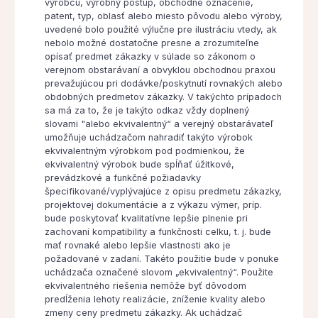
výrobcu, výrobný postup, obchodné označenie,
patent, typ, oblasť alebo miesto pôvodu alebo výroby,
uvedené bolo použité výlučne pre ilustráciu vtedy, ak
nebolo možné dostatočne presne a zrozumiteľne
opísať predmet zákazky v súlade so zákonom o
verejnom obstarávaní a obvyklou obchodnou praxou
prevažujúcou pri dodávke/poskytnutí rovnakých alebo
obdobných predmetov zákazky. V takýchto prípadoch
sa má za to, že je takýto odkaz vždy doplnený
slovami "alebo ekvivalentný“ a verejný obstarávateľ
umožňuje uchádzačom nahradiť takýto výrobok
ekvivalentným výrobkom pod podmienkou, že
ekvivalentný výrobok bude spĺňať úžitkové,
prevádzkové a funkčné požiadavky
špecifikované/vyplývajúce z opisu predmetu zákazky,
projektovej dokumentácie a z výkazu výmer, príp.
bude poskytovať kvalitatívne lepšie plnenie pri
zachovaní kompatibility a funkčnosti celku, t. j. bude
mať rovnaké alebo lepšie vlastnosti ako je
požadované v zadaní. Takéto použitie bude v ponuke
uchádzača označené slovom „ekvivalentný“. Použite
ekvivalentného riešenia nemôže byť dôvodom
predĺženia lehoty realizácie, zníženie kvality alebo
zmeny ceny predmetu zákazky. Ak uchádzač