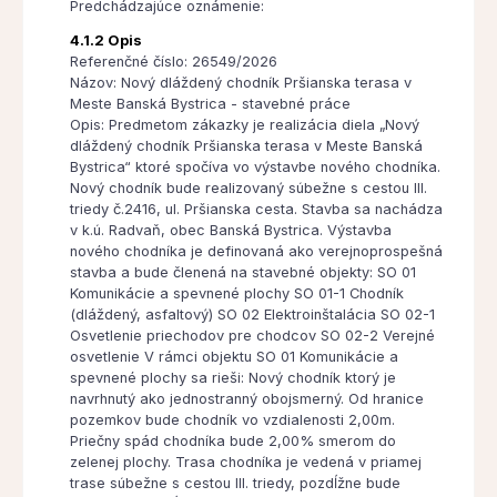
Predchádzajúce oznámenie:
4.1.2 Opis
Referenčné číslo: 26549/2026
Názov: Nový dláždený chodník Pršianska terasa v
Meste Banská Bystrica - stavebné práce
Opis: Predmetom zákazky je realizácia diela „Nový
dláždený chodník Pršianska terasa v Meste Banská
Bystrica“ ktoré spočíva vo výstavbe nového chodníka.
Nový chodník bude realizovaný súbežne s cestou III.
triedy č.2416, ul. Pršianska cesta. Stavba sa nachádza
v k.ú. Radvaň, obec Banská Bystrica. Výstavba
nového chodníka je definovaná ako verejnoprospešná
stavba a bude členená na stavebné objekty: SO 01
Komunikácie a spevnené plochy SO 01-1 Chodník
(dláždený, asfaltový) SO 02 Elektroinštalácia SO 02-1
Osvetlenie priechodov pre chodcov SO 02-2 Verejné
osvetlenie V rámci objektu SO 01 Komunikácie a
spevnené plochy sa rieši: Nový chodník ktorý je
navrhnutý ako jednostranný obojsmerný. Od hranice
pozemkov bude chodník vo vzdialenosti 2,00m.
Priečny spád chodníka bude 2,00% smerom do
zelenej plochy. Trasa chodníka je vedená v priamej
trase súbežne s cestou III. triedy, pozdĺžne bude