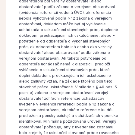
odberateľom bol verejný obstarávateľ alebo
obstarávateľ podľa zákona o verejnom obstarávaní
(evidencia referencií vedená ÚVO); ak referencia
nebola vyhotovená podľa § 12 zákona o verejnom
obstarávaní, dokladom môže byť aj vyhlásenie
uchádzača o uskutočnení stavebných prác, doplnené
dokladom, preukazujúcim ich uskutočnenie, alebo •
potvrdenie od odberateľa o vykonaní stavebných
prác, ak odberateľom bola iná osoba ako verejný
obstarávateľ alebo obstarávateľ podľa zákona o
verejnom obstarávaní. Ak takéto potvrdenie od
odberateľa uchádzač nemá k dispozícii, predloží
vyhlásenie o uskutočnení stavebných prác, ktoré
doplní dokladom, preukazujúcim ich uskutočnenie
alebo zmluvný vzťah, na základe ktorého boli tieto
stavebné práce uskutočnené. V súlade s § 40 ods. 5
písm. a) zákona o verejnom obstarávaní verejný
obstarávateľ zohľadní referencie uchádzačov
uvedené v evidencii referencií podľa § 12 zákona o
verejnom obstarávaní, ak takéto referencie ku dňu
predloženia ponuky existujú a uchádzač ich v ponuke
identifikoval. Minimálna požadovaná úroveň: Verejný
obstarávateľ požaduje, aby z uvedeného zoznamu
bolo zrejmé, že uskutočnil stavebné práce rovnakého