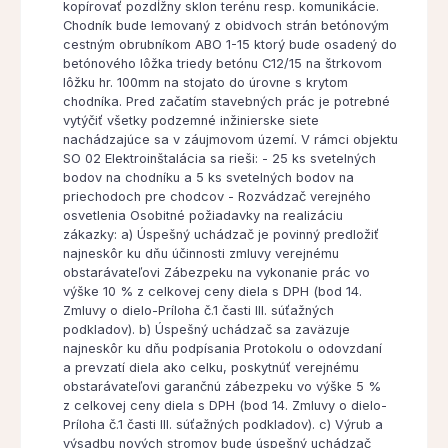
kopírovať pozdĺžny sklon terénu resp. komunikácie.
Chodník bude lemovaný z obidvoch strán betónovým
cestným obrubníkom ABO 1-15 ktorý bude osadený do
betónového lôžka triedy betónu C12/15 na štrkovom
lôžku hr. 100mm na stojato do úrovne s krytom
chodníka. Pred začatím stavebných prác je potrebné
vytýčiť všetky podzemné inžinierske siete
nachádzajúce sa v záujmovom území. V rámci objektu
SO 02 Elektroinštalácia sa rieši: - 25 ks svetelných
bodov na chodníku a 5 ks svetelných bodov na
priechodoch pre chodcov - Rozvádzač verejného
osvetlenia Osobitné požiadavky na realizáciu
zákazky: a) Úspešný uchádzač je povinný predložiť
najneskôr ku dňu účinnosti zmluvy verejnému
obstarávateľovi Zábezpeku na vykonanie prác vo
výške 10 % z celkovej ceny diela s DPH (bod 14.
Zmluvy o dielo-Príloha č.1 časti III. súťažných
podkladov). b) Úspešný uchádzač sa zaväzuje
najneskôr ku dňu podpísania Protokolu o odovzdaní
a prevzatí diela ako celku, poskytnúť verejnému
obstarávateľovi garančnú zábezpeku vo výške 5 %
z celkovej ceny diela s DPH (bod 14. Zmluvy o dielo-
Príloha č.1 časti III. súťažných podkladov). c) Výrub a
výsadbu nových stromov bude úspešný uchádzač