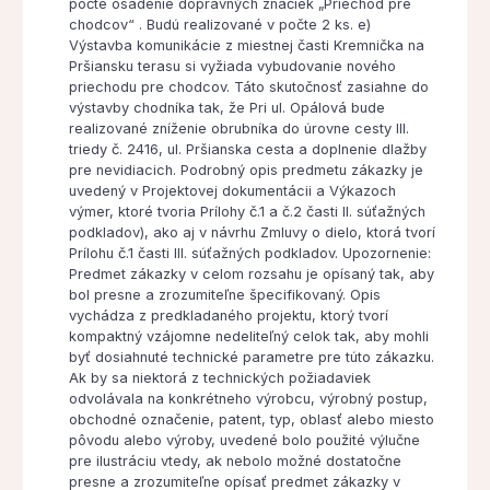
počte osadenie dopravných značiek „Priechod pre
chodcov“ . Budú realizované v počte 2 ks. e)
Výstavba komunikácie z miestnej časti Kremnička na
Pršiansku terasu si vyžiada vybudovanie nového
priechodu pre chodcov. Táto skutočnosť zasiahne do
výstavby chodníka tak, že Pri ul. Opálová bude
realizované zníženie obrubníka do úrovne cesty III.
triedy č. 2416, ul. Pršianska cesta a doplnenie dlažby
pre nevidiacich. Podrobný opis predmetu zákazky je
uvedený v Projektovej dokumentácii a Výkazoch
výmer, ktoré tvoria Prílohy č.1 a č.2 časti II. súťažných
podkladov), ako aj v návrhu Zmluvy o dielo, ktorá tvorí
Prílohu č.1 časti III. súťažných podkladov. Upozornenie:
Predmet zákazky v celom rozsahu je opísaný tak, aby
bol presne a zrozumiteľne špecifikovaný. Opis
vychádza z predkladaného projektu, ktorý tvorí
kompaktný vzájomne nedeliteľný celok tak, aby mohli
byť dosiahnuté technické parametre pre túto zákazku.
Ak by sa niektorá z technických požiadaviek
odvolávala na konkrétneho výrobcu, výrobný postup,
obchodné označenie, patent, typ, oblasť alebo miesto
pôvodu alebo výroby, uvedené bolo použité výlučne
pre ilustráciu vtedy, ak nebolo možné dostatočne
presne a zrozumiteľne opísať predmet zákazky v