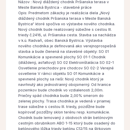
Názov : Nový dláždený chodník Pršianska terasa v
Meste Banská Bystrica - stavebné práce
Opis: Predmetom zákazky je realizácia diela „Nový
dláždený chodník Pršianska terasa v Meste Banská
Bystrica“ ktoré spočíva vo výstavbe nového chodníka.
Nový chodník bude realizovaný súbežne s cestou III.
triedy č.2416, ul. Pršianska cesta. Stavba sa nachádza
v k.ú. Radvaň, obec Banská Bystrica. Výstavba
nového chodníka je definovaná ako verejnoprospešná
stavba a bude členená na stavebné objekty: SO 01
Komunikácie a spevnené plochy SO 01-1 Chodník
(dláždený, asfaltový) SO 02 Elektroinštalácia SO 02-1
Osvetlenie priechodov pre chodcov SO 02-2 Verejné
osvetlenie V rámci objektu SO 01 Komunikácie a
spevnené plochy sa rieši: Nový chodník ktorý je
navrhnutý ako jednostranný obojsmerný. Od hranice
pozemkov bude chodník vo vzdialenosti 2,00m.
Priečny spád chodníka bude 2,00% smerom do
zelenej plochy. Trasa chodníka je vedená v priamej
trase súbežne s cestou III. triedy, pozdĺžne bude
kopírovať pozdĺžny sklon terénu resp. komunikácie.
Chodník bude lemovaný z obidvoch strán betónovým
cestným obrubníkom ABO 1-15 ktorý bude osadený do
betónového lôžka triedy betónu C12/15 na štrkovom