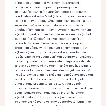
súlade so zákonom o verejnom obstarávaní a
obvyklou obchodnou praxou prevažujúcou pri
dodávke/poskytnutí rovnakých alebo obdobných
predmetov zákazky. V takýchto prípadoch sa má za
to, že je takýto odkaz vždy doplnený slovami "alebo
ekvivalentný“ a verejný obstarávateľ umožňuje
uchádzačom nahradiť takýto výrobok ekvivalentným
výrobkom pod podmienkou, že ekvivalentný výrobok
bude spĺňať úžitkové, prevádzkové a funkčné
požiadavky špecifikované/vyplývajúce z opisu
predmetu zákazky, projektovej dokumentácie a z
výkazu výmer, príp. bude poskytovať kvalitatívne
lepšie plnenie pri zachovaní kompatibility a funkčnosti
celku, t. j. bude mať rovnaké alebo lepšie vlastnosti
ako je požadované v zadaní. Takéto použitie bude v
ponuke uchádzača označené slovom „ekvivalentný“.
Použite ekvivalentného riešenia nemôže byť dôvodom
predĺženia lehoty realizácie, zníženie kvality alebo
zmeny ceny predmetu zákazky. Ak uchádzač
nevyužije možnosť použitia ekvivalentu a neuvedie vo
svojej ponuke obchodný názov materiálu alebo
výrobku, ktorý bol vo výkaze výmer označený
obchodným názvom, verejný obstarávateľ bude mať