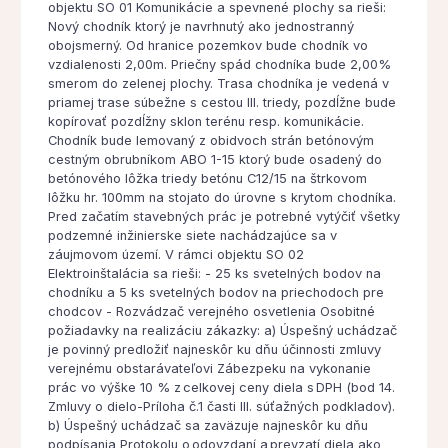
objektu SO 01 Komunikácie a spevnené plochy sa rieši:
Nový chodník ktorý je navrhnutý ako jednostranný
obojsmerný. Od hranice pozemkov bude chodník vo
vzdialenosti 2,00m. Priečny spád chodníka bude 2,00%
smerom do zelenej plochy. Trasa chodníka je vedená v
priamej trase súbežne s cestou III. triedy, pozdĺžne bude
kopírovať pozdĺžny sklon terénu resp. komunikácie.
Chodník bude lemovaný z obidvoch strán betónovým
cestným obrubníkom ABO 1-15 ktorý bude osadený do
betónového lôžka triedy betónu C12/15 na štrkovom
lôžku hr. 100mm na stojato do úrovne s krytom chodníka.
Pred začatím stavebných prác je potrebné vytýčiť všetky
podzemné inžinierske siete nachádzajúce sa v
záujmovom území. V rámci objektu SO 02
Elektroinštalácia sa rieši: - 25 ks svetelných bodov na
chodníku a 5 ks svetelných bodov na priechodoch pre
chodcov - Rozvádzač verejného osvetlenia Osobitné
požiadavky na realizáciu zákazky: a) Úspešný uchádzač
je povinný predložiť najneskôr ku dňu účinnosti zmluvy
verejnému obstarávateľovi Zábezpeku na vykonanie
prác vo výške 10 % z celkovej ceny diela s DPH (bod 14.
Zmluvy o dielo-Príloha č.1 časti III. súťažných podkladov).
b) Úspešný uchádzač sa zaväzuje najneskôr ku dňu
podpísania Protokolu o odovzdaní a prevzatí diela ako