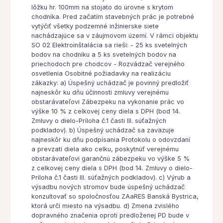
lôžku hr. 100mm na stojato do úrovne s krytom
chodníka. Pred začatím stavebných prác je potrebné
vytýčiť všetky podzemné inžinierske siete
nachádzajúce sa v záujmovom území. V rámci objektu
SO 02 Elektroinštalácia sa rieši: - 25 ks svetelných
bodov na chodníku a 5 ks svetelných bodov na
priechodoch pre chodcov - Rozvádzač verejného
osvetlenia Osobitné požiadavky na realizáciu
zákazky: a) Úspešný uchádzač je povinný predložiť
najneskôr ku dňu účinnosti zmluvy verejnému
obstarávateľovi Zábezpeku na vykonanie prác vo
výške 10 % z celkovej ceny diela s DPH (bod 14.
Zmluvy o dielo-Príloha č.1 časti III. súťažných
podkladov). b) Úspešný uchádzač sa zaväzuje
najneskôr ku dňu podpísania Protokolu o odovzdaní
a prevzatí diela ako celku, poskytnúť verejnému
obstarávateľovi garančnú zábezpeku vo výške 5 %
z celkovej ceny diela s DPH (bod 14. Zmluvy o dielo-
Príloha č.1 časti III. súťažných podkladov). c) Výrub a
výsadbu nových stromov bude úspešný uchádzač
konzultovať so spoločnosťou ZAaRES Banská Bystrica,
ktorá určí miesto na výsadbu. d) Zmena zvislého
dopravného značenia oproti predloženej PD bude v