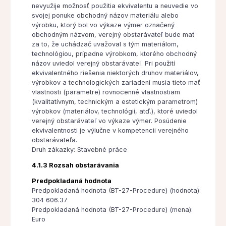
nevyužije možnosť použitia ekvivalentu a neuvedie vo
svojej ponuke obchodný názov materiálu alebo
výrobku, ktorý bol vo výkaze výmer označený
obchodným názvom, verejný obstarávateľ bude mať
za to, že uchádzač uvažoval s tým materiálom,
technológiou, prípadne výrobkom, ktorého obchodný
názov uviedol verejný obstarávateľ. Pri použití
ekvivalentného riešenia niektorých druhov materiálov,
výrobkov a technologických zariadení musia tieto mať
vlastnosti (parametre) rovnocenné vlastnostiam
(kvalitatívnym, technickým a estetickým parametrom)
výrobkov (materiálov, technológií, atď.), ktoré uviedol
verejný obstarávateľ vo výkaze výmer. Posúdenie
ekvivalentnosti je výlučne v kompetencii verejného
obstarávateľa.
Druh zákazky: Stavebné práce
4.1.3 Rozsah obstarávania
Predpokladaná hodnota
Predpokladaná hodnota (BT-27-Procedure) (hodnota):
304 606.37
Predpokladaná hodnota (BT-27-Procedure) (mena):
Euro