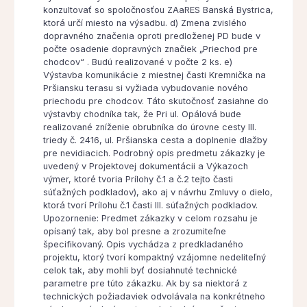
konzultovať so spoločnosťou ZAaRES Banská Bystrica,
ktorá určí miesto na výsadbu. d) Zmena zvislého
dopravného značenia oproti predloženej PD bude v
počte osadenie dopravných značiek „Priechod pre
chodcov“ . Budú realizované v počte 2 ks. e)
Výstavba komunikácie z miestnej časti Kremnička na
Pršiansku terasu si vyžiada vybudovanie nového
priechodu pre chodcov. Táto skutočnosť zasiahne do
výstavby chodníka tak, že Pri ul. Opálová bude
realizované zníženie obrubníka do úrovne cesty III.
triedy č. 2416, ul. Pršianska cesta a doplnenie dlažby
pre nevidiacich. Podrobný opis predmetu zákazky je
uvedený v Projektovej dokumentácii a Výkazoch
výmer, ktoré tvoria Prílohy č.1 a č.2 tejto časti
súťažných podkladov), ako aj v návrhu Zmluvy o dielo,
ktorá tvorí Prílohu č.1 časti III. súťažných podkladov.
Upozornenie: Predmet zákazky v celom rozsahu je
opísaný tak, aby bol presne a zrozumiteľne
špecifikovaný. Opis vychádza z predkladaného
projektu, ktorý tvorí kompaktný vzájomne nedeliteľný
celok tak, aby mohli byť dosiahnuté technické
parametre pre túto zákazku. Ak by sa niektorá z
technických požiadaviek odvolávala na konkrétneho