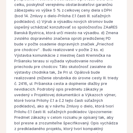
celku, poskytnúť verejnému obstarávateľovi garančnú
zábezpeku vo výške 5 % z celkovej ceny diela s DPH
(bod 14. Zmluvy o dielo-Príloha č.1 časti III. súťažných
podkladov). c) Výrub a výsadbu nových stromov bude
úspešný uchádzač konzultovať so spoločnosťou ZAaRES
Banská Bystrica, ktorá určí miesto na výsadbu. d) Zmena
zvislého dopravného značenia oproti predloženej PD
bude v počte osadenie dopravných značiek „Priechod
pre chodcov“ . Budú realizované v počte 2 ks. e)
Výstavba komunikácie z miestnej časti Kremnička na
Pršiansku terasu si vyžiada vybudovanie nového
priechodu pre chodcov. Táto skutočnosť zasiahne do
výstavby chodníka tak, že Pri ul. Opálová bude
realizované zníženie obrubníka do úrovne cesty III. triedy
č. 2416, ul. Pršianska cesta a doplnenie dlažby pre
nevidiacich. Podrobný opis predmetu zákazky je
uvedený v Projektovej dokumentácii a Výkazoch výmer,
ktoré tvoria Prílohy č.1 a č.2 tejto časti súťažných
podkladov), ako aj v návrhu Zmluvy o dielo, ktorá tvorí
Prílohu č.1 časti III. súťažných podkladov. Upozornenie:
Predmet zákazky v celom rozsahu je opísaný tak, aby
bol presne a zrozumiteľne špecifikovaný. Opis vychádza
z predkladaného projektu, ktorý tvorí kompaktný