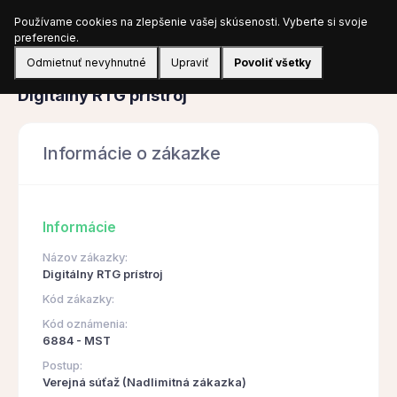
Používame cookies na zlepšenie vašej skúsenosti. Vyberte si svoje
Prihlásiť sa
preferencie.
Odmietnuť nevyhnutné
Upraviť
Povoliť všetky
Obstarávanie
Digitálny RTG prístroj
Informácie o zákazke
Informácie
Názov zákazky:
Digitálny RTG prístroj
Kód zákazky:
Kód oznámenia:
6884 - MST
Postup:
Verejná súťaž (Nadlimitná zákazka)