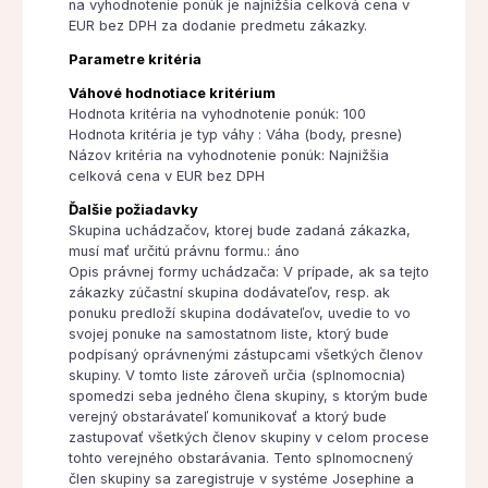
na vyhodnotenie ponúk je najnižšia celková cena v
EUR bez DPH za dodanie predmetu zákazky.
Parametre kritéria
Váhové hodnotiace kritérium
Hodnota kritéria na vyhodnotenie ponúk: 100
Hodnota kritéria je typ váhy : Váha (body, presne)
Názov kritéria na vyhodnotenie ponúk: Najnižšia
celková cena v EUR bez DPH
Ďalšie požiadavky
Skupina uchádzačov, ktorej bude zadaná zákazka,
musí mať určitú právnu formu.: áno
Opis právnej formy uchádzača: V prípade, ak sa tejto
zákazky zúčastní skupina dodávateľov, resp. ak
ponuku predloží skupina dodávateľov, uvedie to vo
svojej ponuke na samostatnom liste, ktorý bude
podpísaný oprávnenými zástupcami všetkých členov
skupiny. V tomto liste zároveň určia (splnomocnia)
spomedzi seba jedného člena skupiny, s ktorým bude
verejný obstarávateľ komunikovať a ktorý bude
zastupovať všetkých členov skupiny v celom procese
tohto verejného obstarávania. Tento splnomocnený
člen skupiny sa zaregistruje v systéme Josephine a