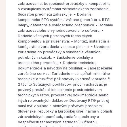
zobrazovania, bezpečnosť prevádzky a kompatibilitu
s existujúcimi systémami zdravotníckeho zariadenia.
Súčasťou predmetu zákazky je: • Dodanie
kompletného RTG systému vrátane generátora, RTG
lampy, detektora a ovládacieho pracoviska • Dodanie
zobrazovacieho a vyhodnocovacieho softvéru; •
Dodanie všetkých potrebných technických
komponentov a príslušenstva; • Montáž, inštalácia a
konfigurácia zariadenia v mieste plnenia; • Uvedenie
zariadenia do prevádzky a vykonanie všetkých
potrebných skúšok; • Zaškolenie obsluhy a
technického personálu; • Dodanie technickej
dokumentácie a návodov na obsluhu; • Zabezpečenie
záručného servisu. Zariadenie musí spĺňať minimálne
technické a funkčné požiadavky uvedené v prílohe č.
2 týchto Súťažných podkladov, pričom uchádzač je
povinný preukázať ich splnenie prostredníctvom
technických listov, produktovej dokumentácie alebo
iných relevantných dokladov. Dodávaný RTG prístroj
musí byť v súlade s platnými právnymi predpismi
Slovenskej republiky a Európskej únie, najmä v oblasti
zdravotníckych pomôcok, radiačnej ochrany a
bezpečnosti technických zariadení. Súčasťou