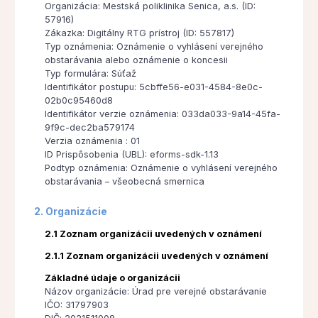
Organizácia: Mestská poliklinika Senica, a.s. (ID:
57916)
Zákazka: Digitálny RTG prístroj (ID: 557817)
Typ oznámenia: Oznámenie o vyhlásení verejného
obstarávania alebo oznámenie o koncesii
Typ formulára: Súťaž
Identifikátor postupu: 5cbffe56-e031-4584-8e0c-
02b0c95460d8
Identifikátor verzie oznámenia: 033da033-9a14-45fa-
9f9c-dec2ba579174
Verzia oznámenia : 01
ID Prispôsobenia (UBL): eforms-sdk-1.13
Podtyp oznámenia: Oznámenie o vyhlásení verejného
obstarávania – všeobecná smernica
2. Organizácie
2.1 Zoznam organizácii uvedených v oznámení
2.1.1 Zoznam organizácii uvedených v oznámení
Základné údaje o organizácii
Názov organizácie: Úrad pre verejné obstarávanie
IČO: 31797903