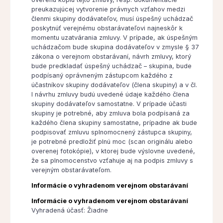
preukazujúcej vytvorenie právnych vzťahov medzi
členmi skupiny dodávateľov, musí úspešný uchádzač
poskytnúť verejnému obstarávateľovi najneskôr k
momentu uzatvárania zmluvy. V prípade, ak úspešným
uchádzačom bude skupina dodávateľov v zmysle § 37
zákona o verejnom obstarávaní, návrh zmluvy, ktorý
bude predkladať úspešný uchádzač – skupina, bude
podpísaný oprávneným zástupcom každého z
účastníkov skupiny dodávateľov (člena skupiny) a v čl.
I návrhu zmluvy budú uvedené údaje každého člena
skupiny dodávateľov samostatne. V prípade účasti
skupiny je potrebné, aby zmluva bola podpísaná za
každého člena skupiny samostatne, prípadne ak bude
podpisovať zmluvu splnomocnený zástupca skupiny,
je potrebné predložiť plnú moc (scan originálu alebo
overenej fotokópie), v ktorej bude výslovne uvedené,
že sa plnomocenstvo vzťahuje aj na podpis zmluvy s
verejným obstarávateľom.
Informácie o vyhradenom verejnom obstarávaní
Informácie o vyhradenom verejnom obstarávaní
Vyhradená účasť: Žiadne