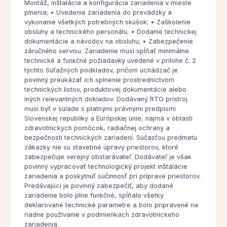
Montáž, inštalácia a konfigurácia zariadenia v mieste
plnenia; • Uvedenie zariadenia do prevádzky a
vykonanie všetkých potrebných skúšok; • Zaškolenie
obsluhy a technického personálu; • Dodanie technickej
dokumentácie a návodov na obsluhu; • Zabezpečenie
záručného servisu. Zariadenie musí spĺňať minimálne
technické a funkčné požiadavky uvedené v prílohe č. 2
týchto Súťažných podkladov, pričom uchádzač je
povinný preukázať ich splnenie prostredníctvom
technických listov, produktovej dokumentácie alebo
iných relevantných dokladov. Dodávaný RTG prístroj
musí byť v súlade s platnými právnymi predpismi
Slovenskej republiky a Európskej únie, najmä v oblasti
zdravotníckych pomôcok, radiačnej ochrany a
bezpečnosti technických zariadení. Súčasťou predmetu
zákazky nie sú stavebné úpravy priestorov, ktoré
zabezpečuje verejný obstarávateľ. Dodávateľ je však
povinný vypracovať technologický projekt inštalácie
zariadenia a poskytnúť súčinnosť pri príprave priestorov.
Predávajúci je povinný zabezpečiť, aby dodané
zariadenie bolo plne funkčné, spĺňalo všetky
deklarované technické parametre a bolo pripravené na
riadne používanie v podmienkach zdravotníckeho
zariadenia.