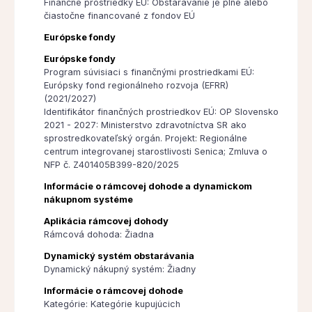
Finančné prostriedky EÚ: Obstarávanie je plne alebo
čiastočne financované z fondov EÚ
Európske fondy
Európske fondy
Program súvisiaci s finančnými prostriedkami EÚ:
Európsky fond regionálneho rozvoja (EFRR)
(2021/2027)
Identifikátor finančných prostriedkov EÚ: OP Slovensko
2021 - 2027: Ministerstvo zdravotníctva SR ako
sprostredkovateľský orgán. Projekt: Regionálne
centrum integrovanej starostlivosti Senica; Zmluva o
NFP č. Z401405B399-820/2025
Informácie o rámcovej dohode a dynamickom
nákupnom systéme
Aplikácia rámcovej dohody
Rámcová dohoda: Žiadna
Dynamický systém obstarávania
Dynamický nákupný systém: Žiadny
Informácie o rámcovej dohode
Kategórie: Kategórie kupujúcich