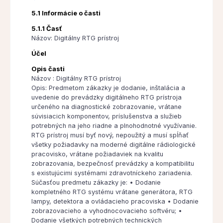
5.1 Informácie o časti
5.1.1 Časť
Názov: Digitálny RTG prístroj
Účel
Opis časti
Názov : Digitálny RTG prístroj
Opis: Predmetom zákazky je dodanie, inštalácia a
uvedenie do prevádzky digitálneho RTG prístroja
určeného na diagnostické zobrazovanie, vrátane
súvisiacich komponentov, príslušenstva a služieb
potrebných na jeho riadne a plnohodnotné využívanie.
RTG prístroj musí byť nový, nepoužitý a musí spĺňať
všetky požiadavky na moderné digitálne rádiologické
pracovisko, vrátane požiadaviek na kvalitu
zobrazovania, bezpečnosť prevádzky a kompatibilitu
s existujúcimi systémami zdravotníckeho zariadenia.
Súčasťou predmetu zákazky je: • Dodanie
kompletného RTG systému vrátane generátora, RTG
lampy, detektora a ovládacieho pracoviska • Dodanie
zobrazovacieho a vyhodnocovacieho softvéru; •
Dodanie všetkých potrebných technických