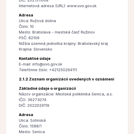
DIČ: 2021511008
Internetová adresa (URL): www.uvo.gov.sk
Adresa
Ulica: Ružová dolina
Číslo: 10
Mesto: Bratislava - mestská časť Ružinov
PSČ: 82109
Nižšia územná jednotka krajiny: Bratislavský kraj
Krajina: Slovensko
Kontaktné údaje
E-mail: info@uvo.gov.sk
Telefónne číslo: +421250264111
2.1.2 Zoznam organizácii uvedených v oznámení
Základné údaje o organizácii
Názov organizácie: Mestská poliklinika Senica, a.s.
IČO: 36273074
DIČ: 2022029119
Adresa
Ulica: Sotinská
Číslo: 1588/1
Mesto: Senica