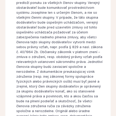
predloží ponuku za všetkých členov skupiny. Verejný
obstarávateľ bude komunikovať prostredníctvom
systému Josephine len s určeným členom, a nie so
všetkými členmi skupiny. V prípade, že táto skupina
dodávateľov bude úspešným uchádzačom, verejný
obstarávateľ bude pred uzavretím zmluvy od tohto
úspešného uchádzača požadovať za účelom
zabezpečenia riadneho plnenia zmluvy, aby všetci
členovia tejto skupiny dodávateľov vytvorili medzi
sebou právny vzťah, napr. podľa § 829 a nasl. zákona
č. 40/1964 Zb. Občiansky zákonník v platnom znení –
zmluva o združení, resp. obdobný právny vzťah podľa
relevantných ustanovení súkromného práva. Jednotliví
členovia skupiny budú zaviazaní spoločne a
nerozdielne. Z dokumentácie preukazujúcej vznik
združenia (resp. inej zákonnej formy spolupráce
fyzických alebo právnických osôb) musí byť jasné a
zrejmé, ktorý člen skupiny dodávateľov je oprávnený
za skupinu dodávateľov konať, ako sú stanovené
vzájomné práva a povinnosti, kto a akou časťou sa
bude na plnení podieľať a skutočnosť, že všetci
členovia združenia ručia za záväzky združenia
spoločne a nerozdielne. Originál alebo úradne
overenú kópiu tejto zmluvy, resp. dokumentácie