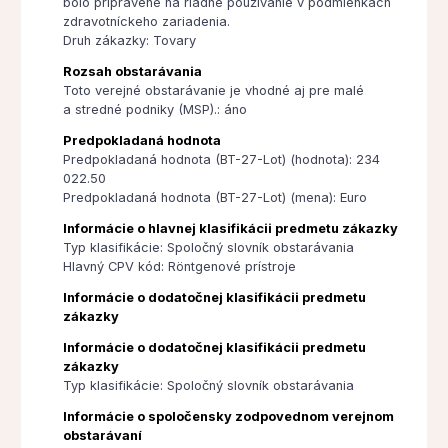
bolo pripravené na riadne používanie v podmienkach
zdravotníckeho zariadenia.
Druh zákazky: Tovary
Rozsah obstarávania
Toto verejné obstarávanie je vhodné aj pre malé
a stredné podniky (MSP).: áno
Predpokladaná hodnota
Predpokladaná hodnota (BT-27-Lot) (hodnota): 234
022.50
Predpokladaná hodnota (BT-27-Lot) (mena): Euro
Informácie o hlavnej klasifikácii predmetu zákazky
Typ klasifikácie: Spoločný slovník obstarávania
Hlavný CPV kód: Röntgenové prístroje
Informácie o dodatočnej klasifikácii predmetu
zákazky
Informácie o dodatočnej klasifikácii predmetu
zákazky
Typ klasifikácie: Spoločný slovník obstarávania
Informácie o spoločensky zodpovednom verejnom
obstarávaní