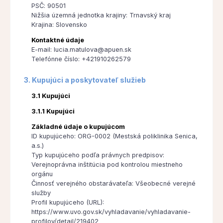
PSČ: 90501
Nižšia územná jednotka krajiny: Trnavský kraj
Krajina: Slovensko
Kontaktné údaje
E-mail: lucia.matulova@apuen.sk
Telefónne číslo: +421910262579
3. Kupujúci a poskytovateľ služieb
3.1 Kupujúci
3.1.1 Kupujúci
Základné údaje o kupujúcom
ID kupujúceho: ORG-0002 (Mestská poliklinika Senica,
a.s.)
Typ kupujúceho podľa právnych predpisov:
Verejnoprávna inštitúcia pod kontrolou miestneho
orgánu
Činnosť verejného obstarávateľa: Všeobecné verejné
služby
Profil kupujúceho (URL):
https://www.uvo.gov.sk/vyhladavanie/vyhladavanie-
profilov/detail/219402