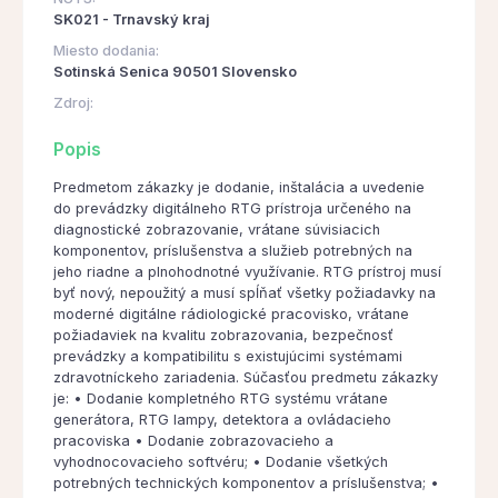
SK021 - Trnavský kraj
Miesto dodania:
Sotinská Senica 90501 Slovensko
Zdroj:
Popis
Predmetom zákazky je dodanie, inštalácia a uvedenie
do prevádzky digitálneho RTG prístroja určeného na
diagnostické zobrazovanie, vrátane súvisiacich
komponentov, príslušenstva a služieb potrebných na
jeho riadne a plnohodnotné využívanie. RTG prístroj musí
byť nový, nepoužitý a musí spĺňať všetky požiadavky na
moderné digitálne rádiologické pracovisko, vrátane
požiadaviek na kvalitu zobrazovania, bezpečnosť
prevádzky a kompatibilitu s existujúcimi systémami
zdravotníckeho zariadenia. Súčasťou predmetu zákazky
je: • Dodanie kompletného RTG systému vrátane
generátora, RTG lampy, detektora a ovládacieho
pracoviska • Dodanie zobrazovacieho a
vyhodnocovacieho softvéru; • Dodanie všetkých
potrebných technických komponentov a príslušenstva; •