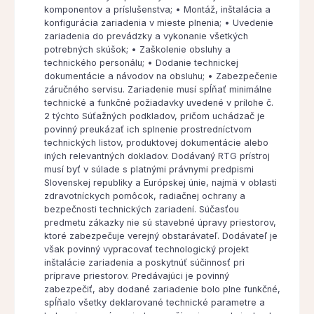
komponentov a príslušenstva; • Montáž, inštalácia a
konfigurácia zariadenia v mieste plnenia; • Uvedenie
zariadenia do prevádzky a vykonanie všetkých
potrebných skúšok; • Zaškolenie obsluhy a
technického personálu; • Dodanie technickej
dokumentácie a návodov na obsluhu; • Zabezpečenie
záručného servisu. Zariadenie musí spĺňať minimálne
technické a funkčné požiadavky uvedené v prílohe č.
2 týchto Súťažných podkladov, pričom uchádzač je
povinný preukázať ich splnenie prostredníctvom
technických listov, produktovej dokumentácie alebo
iných relevantných dokladov. Dodávaný RTG prístroj
musí byť v súlade s platnými právnymi predpismi
Slovenskej republiky a Európskej únie, najmä v oblasti
zdravotníckych pomôcok, radiačnej ochrany a
bezpečnosti technických zariadení. Súčasťou
predmetu zákazky nie sú stavebné úpravy priestorov,
ktoré zabezpečuje verejný obstarávateľ. Dodávateľ je
však povinný vypracovať technologický projekt
inštalácie zariadenia a poskytnúť súčinnosť pri
príprave priestorov. Predávajúci je povinný
zabezpečiť, aby dodané zariadenie bolo plne funkčné,
spĺňalo všetky deklarované technické parametre a