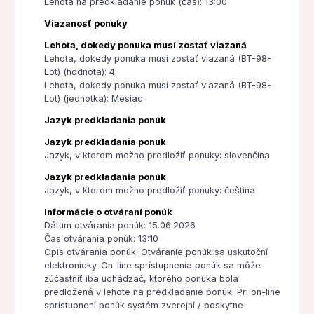
Lehota na predkladanie ponúk (čas): 13:00
Viazanosť ponuky
Lehota, dokedy ponuka musí zostať viazaná
Lehota, dokedy ponuka musí zostať viazaná (BT-98-
Lot) (hodnota): 4
Lehota, dokedy ponuka musí zostať viazaná (BT-98-
Lot) (jednotka): Mesiac
Jazyk predkladania ponúk
Jazyk predkladania ponúk
Jazyk, v ktorom možno predložiť ponuky: slovenčina
Jazyk predkladania ponúk
Jazyk, v ktorom možno predložiť ponuky: čeština
Informácie o otváraní ponúk
Dátum otvárania ponúk: 15.06.2026
Čas otvárania ponúk: 13:10
Opis otvárania ponúk: Otváranie ponúk sa uskutoční
elektronicky. On-line sprístupnenia ponúk sa môže
zúčastniť iba uchádzač, ktorého ponuka bola
predložená v lehote na predkladanie ponúk. Pri on-line
sprístupnení ponúk systém zverejní / poskytne