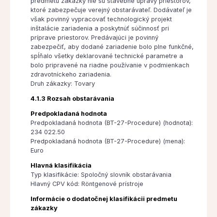
predmetu zákazky nie sú stavebné úpravy priestorov,
ktoré zabezpečuje verejný obstarávateľ. Dodávateľ je
však povinný vypracovať technologický projekt
inštalácie zariadenia a poskytnúť súčinnosť pri
príprave priestorov. Predávajúci je povinný
zabezpečiť, aby dodané zariadenie bolo plne funkčné,
spĺňalo všetky deklarované technické parametre a
bolo pripravené na riadne používanie v podmienkach
zdravotníckeho zariadenia.
Druh zákazky: Tovary
4.1.3 Rozsah obstarávania
Predpokladaná hodnota
Predpokladaná hodnota (BT-27-Procedure) (hodnota):
234 022.50
Predpokladaná hodnota (BT-27-Procedure) (mena):
Euro
Hlavná klasifikácia
Typ klasifikácie: Spoločný slovník obstarávania
Hlavný CPV kód: Röntgenové prístroje
Informácie o dodatočnej klasifikácii predmetu
zákazky