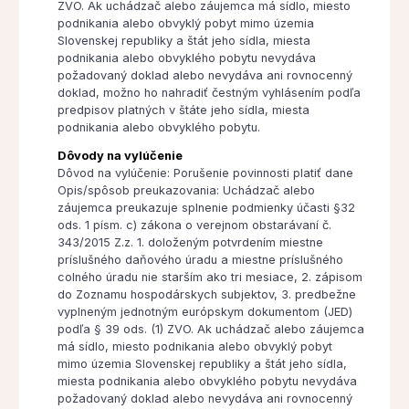
ZVO. Ak uchádzač alebo záujemca má sídlo, miesto
podnikania alebo obvyklý pobyt mimo územia
Slovenskej republiky a štát jeho sídla, miesta
podnikania alebo obvyklého pobytu nevydáva
požadovaný doklad alebo nevydáva ani rovnocenný
doklad, možno ho nahradiť čestným vyhlásením podľa
predpisov platných v štáte jeho sídla, miesta
podnikania alebo obvyklého pobytu.
Dôvody na vylúčenie
Dôvod na vylúčenie: Porušenie povinnosti platiť dane
Opis/spôsob preukazovania: Uchádzač alebo
záujemca preukazuje splnenie podmienky účasti §32
ods. 1 písm. c) zákona o verejnom obstarávaní č.
343/2015 Z.z. 1. doloženým potvrdením miestne
príslušného daňového úradu a miestne príslušného
colného úradu nie starším ako tri mesiace, 2. zápisom
do Zoznamu hospodárskych subjektov, 3. predbežne
vyplneným jednotným európskym dokumentom (JED)
podľa § 39 ods. (1) ZVO. Ak uchádzač alebo záujemca
má sídlo, miesto podnikania alebo obvyklý pobyt
mimo územia Slovenskej republiky a štát jeho sídla,
miesta podnikania alebo obvyklého pobytu nevydáva
požadovaný doklad alebo nevydáva ani rovnocenný