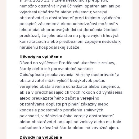
š. 343/2025 z.z. v znení neskorších predpisov,
nemožno odstrániť inými účinnými opatreniami ani po
vyjadrení uchádzača alebo záujemcu; verejný
obstarávateľ a obstarávateľ pred takýmto vylúčením
poskytnú záujemcovi alebo uchádzačovi možnosť v
lehote piatich pracovných dní od doručenia žiadosti
preukázať, že jeho účasťou na prípravných trhových
konzultáciách alebo predbežnom zapojení nedošlo k
narušeniu hospodárskej súťaže.
Dôvody na vylúčenie
Dôvod na vylúčenie: Predčasné ukončenie zmluvy,
škody alebo iné porovnateľné sankcie
Opis/spôsob preukazovania: Verejný obstarávateľ a
obstarávateľ môžu vylúčiť kedykoľvek počas
verejného obstarávania uchádzača alebo záujemcu,
ak sa v predchádzajúcich troch rokoch od vyhlásenia
alebo preukázateľného začatia verejného
obstarávania dopustil pri plnení zákazky alebo
koncesie podstatného porušenia zmluvných
povinností, v dôsledku čoho verejný obstarávateľ
alebo obstarávateľ odstúpil od zmluvy alebo mu bola
spôsobená závažná škoda alebo iná závažná ujma.
Dôvody na vylúčenie