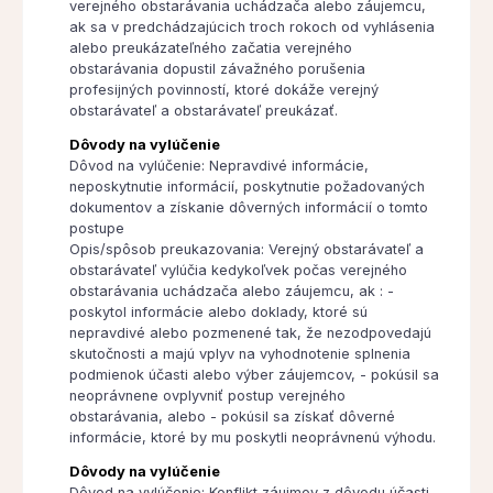
verejného obstarávania uchádzača alebo záujemcu,
ak sa v predchádzajúcich troch rokoch od vyhlásenia
alebo preukázateľného začatia verejného
obstarávania dopustil závažného porušenia
profesijných povinností, ktoré dokáže verejný
obstarávateľ a obstarávateľ preukázať.
Dôvody na vylúčenie
Dôvod na vylúčenie: Nepravdivé informácie,
neposkytnutie informácií, poskytnutie požadovaných
dokumentov a získanie dôverných informácií o tomto
postupe
Opis/spôsob preukazovania: Verejný obstarávateľ a
obstarávateľ vylúčia kedykoľvek počas verejného
obstarávania uchádzača alebo záujemcu, ak : -
poskytol informácie alebo doklady, ktoré sú
nepravdivé alebo pozmenené tak, že nezodpovedajú
skutočnosti a majú vplyv na vyhodnotenie splnenia
podmienok účasti alebo výber záujemcov, - pokúsil sa
neoprávnene ovplyvniť postup verejného
obstarávania, alebo - pokúsil sa získať dôverné
informácie, ktoré by mu poskytli neoprávnenú výhodu.
Dôvody na vylúčenie
Dôvod na vylúčenie: Konflikt záujmov z dôvodu účasti