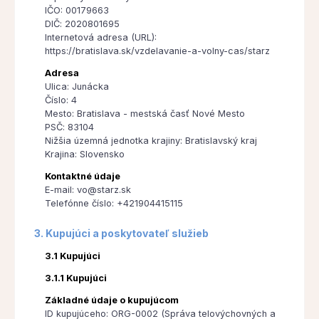
IČO: 00179663
DIČ: 2020801695
Internetová adresa (URL):
https://bratislava.sk/vzdelavanie-a-volny-cas/starz
Adresa
Ulica: Junácka
Číslo: 4
Mesto: Bratislava - mestská časť Nové Mesto
PSČ: 83104
Nižšia územná jednotka krajiny: Bratislavský kraj
Krajina: Slovensko
Kontaktné údaje
E-mail: vo@starz.sk
Telefónne číslo: +421904415115
3. Kupujúci a poskytovateľ služieb
3.1 Kupujúci
3.1.1 Kupujúci
Základné údaje o kupujúcom
ID kupujúceho: ORG-0002 (Správa telovýchovných a