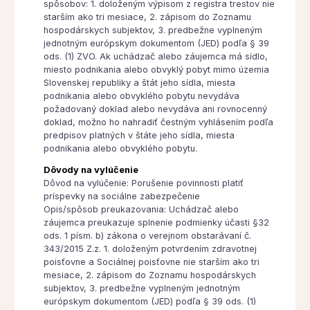
spôsobov: 1. doloženým výpisom z registra trestov nie
starším ako tri mesiace, 2. zápisom do Zoznamu
hospodárskych subjektov, 3. predbežne vyplneným
jednotným európskym dokumentom (JED) podľa § 39
ods. (1) ZVO. Ak uchádzač alebo záujemca má sídlo,
miesto podnikania alebo obvyklý pobyt mimo územia
Slovenskej republiky a štát jeho sídla, miesta
podnikania alebo obvyklého pobytu nevydáva
požadovaný doklad alebo nevydáva ani rovnocenný
doklad, možno ho nahradiť čestným vyhlásením podľa
predpisov platných v štáte jeho sídla, miesta
podnikania alebo obvyklého pobytu.
Dôvody na vylúčenie
Dôvod na vylúčenie: Porušenie povinnosti platiť
príspevky na sociálne zabezpečenie
Opis/spôsob preukazovania: Uchádzač alebo
záujemca preukazuje splnenie podmienky účasti §32
ods. 1 písm. b) zákona o verejnom obstarávaní č.
343/2015 Z.z. 1. doloženým potvrdením zdravotnej
poisťovne a Sociálnej poisťovne nie starším ako tri
mesiace, 2. zápisom do Zoznamu hospodárskych
subjektov, 3. predbežne vyplneným jednotným
európskym dokumentom (JED) podľa § 39 ods. (1)