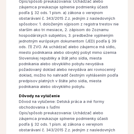
Opis/spôsob preukazovania: Uchádzač alebo
záujemca preukazuje splnenie podmienky účasti
podľa § 32 ods. 1 písm. a) zákona o verejnom
obstarávaní č. 343/2015 Z.z. jedným z nasledovných
spôsobov: 1. doloženým výpisom z registra trestov nie
starším ako tri mesiace, 2. zápisom do Zoznamu
hospodárskych subjektov, 3. predbežne vyplneným
jednotným európskym dokumentom (JED) podľa § 39
ods. (1) ZVO. Ak uchádzač alebo záujemca má sídlo,
miesto podnikania alebo obvyklý pobyt mimo územia
Slovenskej republiky a štát jeho sídla, miesta
podnikania alebo obvyklého pobytu nevydáva
požadovaný doklad alebo nevydáva ani rovnocenný
doklad, možno ho nahradiť čestným vyhlásením podľa
predpisov platných v štáte jeho sídla, miesta
podnikania alebo obvyklého pobytu.
Dôvody na vylúčenie
Dôvod na vylúčenie: Detská práca a iné formy
obchodovania s ľuďmi
Opis/spôsob preukazovania: Uchádzač alebo
záujemca preukazuje splnenie podmienky účasti
podľa § 32 ods. 1 písm. a) zákona o verejnom
obstarávaní č. 343/2015 Z.z. jedným z nasledovných