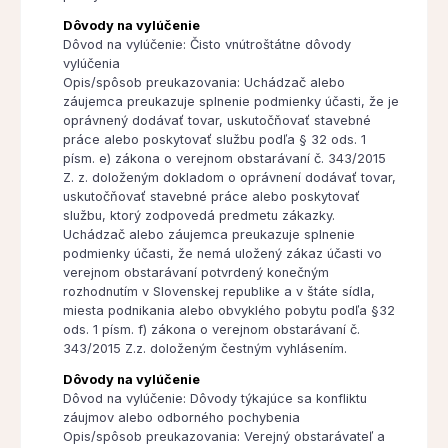
Dôvody na vylúčenie
Dôvod na vylúčenie: Čisto vnútroštátne dôvody
vylúčenia
Opis/spôsob preukazovania: Uchádzač alebo
záujemca preukazuje splnenie podmienky účasti, že je
oprávnený dodávať tovar, uskutočňovať stavebné
práce alebo poskytovať službu podľa § 32 ods. 1
písm. e) zákona o verejnom obstarávaní č. 343/2015
Z. z. doloženým dokladom o oprávnení dodávať tovar,
uskutočňovať stavebné práce alebo poskytovať
službu, ktorý zodpovedá predmetu zákazky.
Uchádzač alebo záujemca preukazuje splnenie
podmienky účasti, že nemá uložený zákaz účasti vo
verejnom obstarávaní potvrdený konečným
rozhodnutím v Slovenskej republike a v štáte sídla,
miesta podnikania alebo obvyklého pobytu podľa §32
ods. 1 písm. f) zákona o verejnom obstarávaní č.
343/2015 Z.z. doloženým čestným vyhlásením.
Dôvody na vylúčenie
Dôvod na vylúčenie: Dôvody týkajúce sa konfliktu
záujmov alebo odborného pochybenia
Opis/spôsob preukazovania: Verejný obstarávateľ a