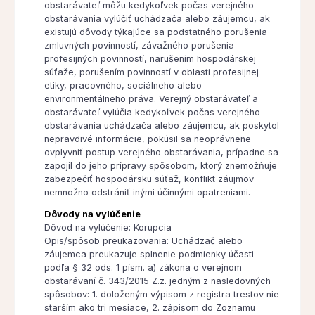
obstarávateľ môžu kedykoľvek počas verejného
obstarávania vylúčiť uchádzača alebo záujemcu, ak
existujú dôvody týkajúce sa podstatného porušenia
zmluvných povinností, závažného porušenia
profesijných povinností, narušením hospodárskej
súťaže, porušením povinností v oblasti profesijnej
etiky, pracovného, sociálneho alebo
environmentálneho práva. Verejný obstarávateľ a
obstarávateľ vylúčia kedykoľvek počas verejného
obstarávania uchádzača alebo záujemcu, ak poskytol
nepravdivé informácie, pokúsil sa neoprávnene
ovplyvniť postup verejného obstarávania, prípadne sa
zapojil do jeho prípravy spôsobom, ktorý znemožňuje
zabezpečiť hospodársku súťaž, konflikt záujmov
nemnožno odstrániť inými účinnými opatreniami.
Dôvody na vylúčenie
Dôvod na vylúčenie: Korupcia
Opis/spôsob preukazovania: Uchádzač alebo
záujemca preukazuje splnenie podmienky účasti
podľa § 32 ods. 1 písm. a) zákona o verejnom
obstarávaní č. 343/2015 Z.z. jedným z nasledovných
spôsobov: 1. doloženým výpisom z registra trestov nie
starším ako tri mesiace, 2. zápisom do Zoznamu