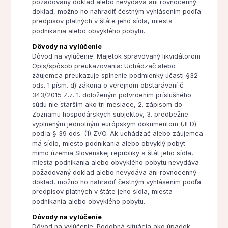
požadovaný doklad alebo nevydáva ani rovnocenný
doklad, možno ho nahradiť čestným vyhlásením podľa
predpisov platných v štáte jeho sídla, miesta
podnikania alebo obvyklého pobytu.
Dôvody na vylúčenie
Dôvod na vylúčenie: Majetok spravovaný likvidátorom
Opis/spôsob preukazovania: Uchádzač alebo
záujemca preukazuje splnenie podmienky účasti §32
ods. 1 písm. d) zákona o verejnom obstarávaní č.
343/2015 Z.z. 1. doloženým potvrdením príslušného
súdu nie starším ako tri mesiace, 2. zápisom do
Zoznamu hospodárskych subjektov, 3. predbežne
vyplneným jednotným európskym dokumentom (JED)
podľa § 39 ods. (1) ZVO. Ak uchádzač alebo záujemca
má sídlo, miesto podnikania alebo obvyklý pobyt
mimo územia Slovenskej republiky a štát jeho sídla,
miesta podnikania alebo obvyklého pobytu nevydáva
požadovaný doklad alebo nevydáva ani rovnocenný
doklad, možno ho nahradiť čestným vyhlásením podľa
predpisov platných v štáte jeho sídla, miesta
podnikania alebo obvyklého pobytu.
Dôvody na vylúčenie
Dôvod na vylúčenie: Podobná situácia ako úpadok