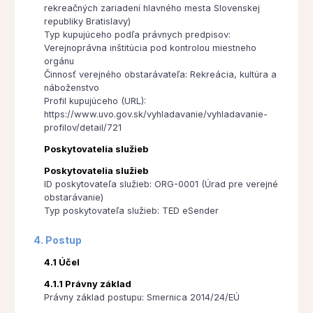
rekreačných zariadení hlavného mesta Slovenskej
republiky Bratislavy)
Typ kupujúceho podľa právnych predpisov:
Verejnoprávna inštitúcia pod kontrolou miestneho
orgánu
Činnosť verejného obstarávateľa: Rekreácia, kultúra a
náboženstvo
Profil kupujúceho (URL):
https://www.uvo.gov.sk/vyhladavanie/vyhladavanie-
profilov/detail/721
Poskytovatelia služieb
Poskytovatelia služieb
ID poskytovateľa služieb: ORG-0001 (Úrad pre verejné
obstarávanie)
Typ poskytovateľa služieb: TED eSender
4. Postup
4.1 Účel
4.1.1 Právny základ
Právny základ postupu: Smernica 2014/24/EÚ