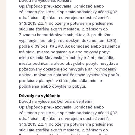
Dôvod na vylúčenie: Konkurz
Opis/spôsob preukazovania: Uchádzač alebo
záujemca preukazuje splnenie podmienky účasti §32
ods. 1 písm. d) zákona o verejnom obstarávaní č.
343/2015 Z.z. 1. doloženým potvrdením príslušného
súdu nie starším ako tri mesiace, 2. zápisom do
Zoznamu hospodárskych subjektov, 3. predbežne
vyplneným jednotným európskym dokumentom (JED)
podľa § 39 ods. (1) ZVO. Ak uchádzač alebo záujemca
má sídlo, miesto podnikania alebo obvyklý pobyt
mimo územia Slovenskej republiky a štát jeho sídla,
miesta podnikania alebo obvyklého pobytu nevydáva
požadovaný doklad alebo nevydáva ani rovnocenný
doklad, možno ho nahradiť čestným vyhlásením podľa
predpisov platných v štáte jeho sídla, miesta
podnikania alebo obvyklého pobytu.
Dôvody na vylúčenie
Dôvod na vylúčenie: Dohoda s veriteľmi
Opis/spôsob preukazovania: Uchádzač alebo
záujemca preukazuje splnenie podmienky účasti §32
ods. 1 písm. d) zákona o verejnom obstarávaní č.
343/2015 Z.z. 1. doloženým potvrdením príslušného
súdu nie starším ako tri mesiace, 2. zápisom do