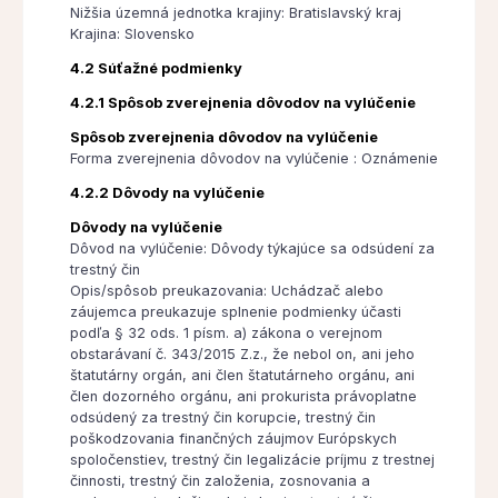
Nižšia územná jednotka krajiny: Bratislavský kraj
Krajina: Slovensko
4.2 Súťažné podmienky
4.2.1 Spôsob zverejnenia dôvodov na vylúčenie
Spôsob zverejnenia dôvodov na vylúčenie
Forma zverejnenia dôvodov na vylúčenie : Oznámenie
4.2.2 Dôvody na vylúčenie
Dôvody na vylúčenie
Dôvod na vylúčenie: Dôvody týkajúce sa odsúdení za
trestný čin
Opis/spôsob preukazovania: Uchádzač alebo
záujemca preukazuje splnenie podmienky účasti
podľa § 32 ods. 1 písm. a) zákona o verejnom
obstarávaní č. 343/2015 Z.z., že nebol on, ani jeho
štatutárny orgán, ani člen štatutárneho orgánu, ani
člen dozorného orgánu, ani prokurista právoplatne
odsúdený za trestný čin korupcie, trestný čin
poškodzovania finančných záujmov Európskych
spoločenstiev, trestný čin legalizácie príjmu z trestnej
činnosti, trestný čin založenia, zosnovania a