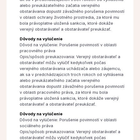
alebo preukázateľného začatia verejného
obstarávania dopustil závažného porušenia povinností
v oblasti ochrany životného prostredia, za ktoré mu
bola právoplatne uložená sankcia, ktoré dokáže
verejný obstarávateľ a obstarávateľ preukázať.
Dôvody na vylúčenie
Dôvod na vylúčenie: Porušenie povinností v oblasti
pracovného práva
Opis/spôsob preukazovania: Verejný obstarávateľ a
obstarávateľ môžu vylúčiť kedykoľvek počas
verejného obstarávania uchádzača alebo záujemcu,
ak sa v predchádzajúcich troch rokoch od vyhlásenia
alebo preukázateľného začatia verejného
obstarávania dopustil závažného porušenia povinností
v oblasti pracovného práva, za ktoré mu bola
právoplatne uložená sankcia, ktoré dokáže verejný
obstarávateľ a obstarávateľ preukázať.
Dôvody na vylúčenie
Dôvod na vylúčenie: Porušenie povinností v oblasti
sociálneho práva
Opis/spôsob preukazovania: Verejný obstarávateľ a
obstarávateľ môžu vylúčiť kedykoľvek počas