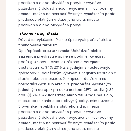
podnikania alebo obvyklého pobytu nevydáva
požadovaný doklad alebo nevydáva ani rovnocenný
doklad, možno ho nahradiť čestným vyhlásením podľa
predpisov platných v štáte jeho sídla, miesta
podnikania alebo obvyklého pobytu.
Dôvody na vylúčenie
Dôvod na vylúčenie: Pranie špinavých peňazí alebo
financovanie terorizmu
Opis/spôsob preukazovania: Uchádzač alebo
záujemca preukazuje splnenie podmienky účasti
podľa § 32 ods. 1 písm. a) zákona o verejnom
obstarávaní č. 343/2015 Z.z. jedným z nasledovných
spôsobov: 1. doloženým výpisom z registra trestov nie
starším ako tri mesiace, 2. zápisom do Zoznamu
hospodárskych subjektov, 3. predbežne vyplneným
jednotným európskym dokumentom (JED) podľa § 39
ods. (1) ZVO. Ak uchádzač alebo záujemca má sídlo,
miesto podnikania alebo obvyklý pobyt mimo územia
Slovenskej republiky a štát jeho sídla, miesta
podnikania alebo obvyklého pobytu nevydáva
požadovaný doklad alebo nevydáva ani rovnocenný
doklad, možno ho nahradiť čestným vyhlásením podľa
predpisov platných v štáte jeho sídla, miesta