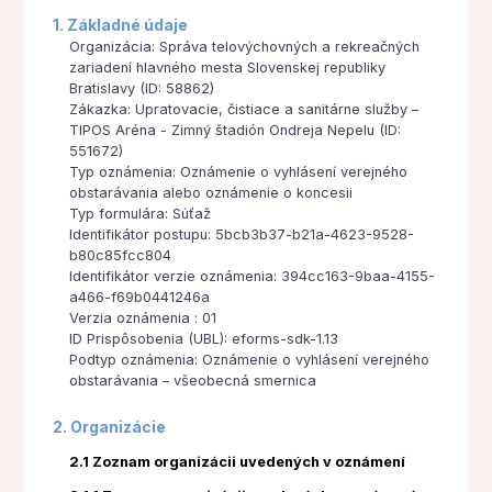
1. Základné údaje
Organizácia: Správa telovýchovných a rekreačných
zariadení hlavného mesta Slovenskej republiky
Bratislavy (ID: 58862)
Zákazka: Upratovacie, čistiace a sanitárne služby –
TIPOS Aréna - Zimný štadión Ondreja Nepelu (ID:
551672)
Typ oznámenia: Oznámenie o vyhlásení verejného
obstarávania alebo oznámenie o koncesii
Typ formulára: Súťaž
Identifikátor postupu: 5bcb3b37-b21a-4623-9528-
b80c85fcc804
Identifikátor verzie oznámenia: 394cc163-9baa-4155-
a466-f69b0441246a
Verzia oznámenia : 01
ID Prispôsobenia (UBL): eforms-sdk-1.13
Podtyp oznámenia: Oznámenie o vyhlásení verejného
obstarávania – všeobecná smernica
2. Organizácie
2.1 Zoznam organizácii uvedených v oznámení