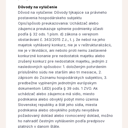
Dôvody na vylúčenie
Dôvod na vylúčenie: Dôvody týkajúce sa právneho
postavenia hospodárskeho subjektu
Opis/spôsob preukazovania: Uchádzač alebo
záujemca preukazuje splnenie podmienky účasti
podľa § 32 ods. 1 písm. d) zákona o verejnom
obstarávaní č. 343/2015 Z.z., t. j. že nebol na jeho
majetok vyhlásený konkurz, nie je v reštrukturalizácii,
nie je v likvidácii, ani nebolo proti nemu zastavené
konkurzné konanie pre nedostatok majetku alebo
zrušený konkurz pre nedostatok majetku, jedným z
nasledovných spôsobov: 1. doloženým potvrdením
príslušného súdu nie starším ako tri mesiace, 2.
zápisom do Zoznamu hospodárskych subjektov, 3.
predbežne vyplneným jednotným európskym
dokumentom (JED) podľa § 39 ods. 1 ZVO. Ak
uchádzač alebo záujemca má sídlo, miesto
podnikania alebo obvyklý pobyt mimo územia
Slovenskej republiky a štát jeho sídla, miesta
podnikania alebo obvyklého pobytu nevydáva
požadovaný doklad alebo rovnocenný doklad, možno
ho nahradiť čestným vyhlásením podľa predpisov
platných v danom štáte.