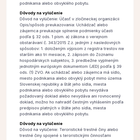
podnikania alebo obvyklého pobytu.
Dôvody na vylúčenie
Dôvod na vylúčenie: Účasť v zločineckej organizácii
Opis/spôsob preukazovania: Uchádzač alebo
záujemca preukazuje splnenie podmienky účasti
podľa § 32 ods. 1 písm. a) zákona o verejnom
obstarávaní č. 343/2015 Z.z. jedným z nasledovných
spôsobov: 1. doloženým výpisom z registra trestov nie
starším ako tri mesiace, 2. zápisom do Zoznamu
hospodárskych subjektov, 3. predbežne vyplneným
jednotným európskym dokumentom (JED) podľa § 39
ods. (1) ZVO. Ak uchádzač alebo záujemca má sídlo,
miesto podnikania alebo obvyklý pobyt mimo územia
Slovenskej republiky a štát jeho sídla, miesta
podnikania alebo obvyklého pobytu nevydáva
požadovaný doklad alebo nevydáva ani rovnocenný
doklad, možno ho nahradiť čestným vyhlásením podľa
predpisov platných v štáte jeho sídla, miesta
podnikania alebo obvyklého pobytu.
Dôvody na vylúčenie
Dôvod na vylúčenie: Teroristické trestné činy alebo
trestné činy spojené s teroristickými činnosťami