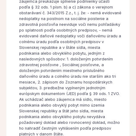
záujemca preukazuje splnenie podmienky účasti
podľa § 32 ods. 1 písm. b) a c) zákona o verejnom
obstarávaní č. 343/2015 Z.z., t. j. že: - nemá evidované
nedoplatky na poistnom na sociálne poistenie a
zdravotná poisťovňa neeviduje voči nemu pohľadávky
po splatnosti podľa osobitných predpisov, - nemá
evidované daňové nedoplatky voči daňovému úradu a
colnému úradu podľa osobitných predpisov v
Slovenskej republike a v štáte sídla, miesta
podnikania alebo obvyklého pobytu, jedným z
nasledovných spôsobov: 1. doloženým potvrdením
zdravotnej poisťovne , Sociálnej poisťovne, a
doloženým potvrdením miestneho príslušného
daňového úradu a colného úradu nie starším ako tri
mesiace, 2. zápisom do Zoznamu hospodárskych
subjektov, 3. predbežne vyplneným jednotným
európskym dokumentom (JED) podľa § 39 ods. 1 ZVO.
Ak uchádzač alebo záujemca má sídlo, miesto
podnikania alebo obvyklý pobyt mimo územia
Slovenskej republiky a štát jeho sídla, miesta
podnikania alebo obvyklého pobytu nevydáva
požadovaný doklad alebo rovnocenný doklad, možno
ho nahradiť čestným vyhlásením podľa predpisov
platných v danom štáte.