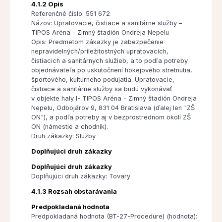
4.1.2 Opis
Referenčné číslo: 551 672
Názov: Upratovacie, čistiace a sanitárne služby –
TIPOS Aréna - Zimný štadión Ondreja Nepelu
Opis: Predmetom zákazky je zabezpečenie
nepravidelných/príležitostných upratovacích,
čistiacich a sanitárnych služieb, a to podľa potreby
objednávateľa po uskutočnení hokejového stretnutia,
športového, kultúrneho podujatia. Upratovacie,
čistiace a sanitárne služby sa budú vykonávať
v objekte haly I- TIPOS Aréna - Zimný štadión Ondreja
Nepelu, Odbojárov 9, 831 04 Bratislava (ďalej len "ZŠ
ON"), a podľa potreby aj v bezprostrednom okolí ZŠ
ON (námestie a chodník).
Druh zákazky: Služby
Doplňujúci druh zákazky
Doplňujúci druh zákazky
Doplňujúci druh zákazky: Tovary
4.1.3 Rozsah obstarávania
Predpokladaná hodnota
Predpokladaná hodnota (BT-27-Procedure) (hodnota):