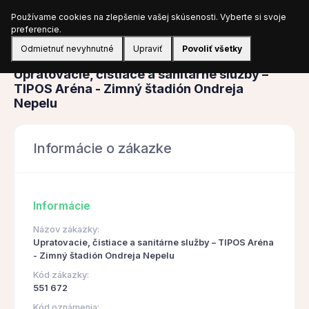
Používame cookies na zlepšenie vašej skúsenosti. Vyberte si svoje
Prihlásiť sa
preferencie.
Odmietnuť nevyhnutné
Upraviť
Povoliť všetky
Obstarávanie
Upratovacie, čistiace a sanitárne služby –
TIPOS Aréna - Zimný štadión Ondreja
Nepelu
Informácie o zákazke
Informácie
Názov zákazky:
Upratovacie, čistiace a sanitárne služby – TIPOS Aréna
- Zimný štadión Ondreja Nepelu
Kód zákazky:
551 672
Kód oznámenia: