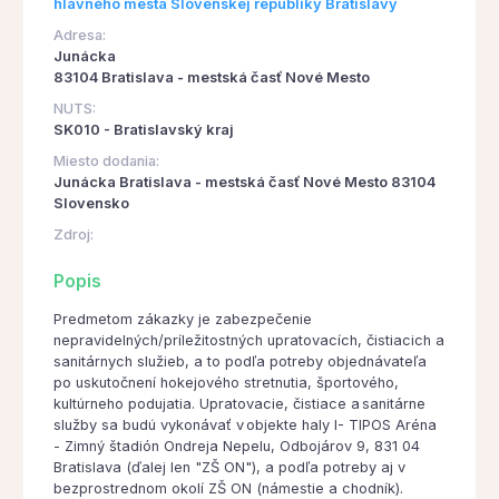
hlavného mesta Slovenskej republiky Bratislavy
Adresa:
Junácka
83104 Bratislava - mestská časť Nové Mesto
NUTS:
SK010 - Bratislavský kraj
Miesto dodania:
Junácka Bratislava - mestská časť Nové Mesto 83104
Slovensko
Zdroj:
Popis
Predmetom zákazky je zabezpečenie
nepravidelných/príležitostných upratovacích, čistiacich a
sanitárnych služieb, a to podľa potreby objednávateľa
po uskutočnení hokejového stretnutia, športového,
kultúrneho podujatia. Upratovacie, čistiace a sanitárne
služby sa budú vykonávať v objekte haly I- TIPOS Aréna
- Zimný štadión Ondreja Nepelu, Odbojárov 9, 831 04
Bratislava (ďalej len "ZŠ ON"), a podľa potreby aj v
bezprostrednom okolí ZŠ ON (námestie a chodník).