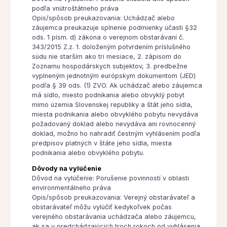
podľa vnútroštátneho práva
Opis/spôsob preukazovania: Uchádzač alebo
záujemca preukazuje splnenie podmienky účasti §32
ods. 1 písm. d) zákona o verejnom obstarávaní č.
343/2015 Z.z. 1. doloženým potvrdením príslušného
súdu nie starším ako tri mesiace, 2. zápisom do
Zoznamu hospodárskych subjektov, 3. predbežne
vyplneným jednotným európskym dokumentom (JED)
podľa § 39 ods. (1) ZVO. Ak uchádzač alebo záujemca
má sídlo, miesto podnikania alebo obvyklý pobyt
mimo územia Slovenskej republiky a štát jeho sídla,
miesta podnikania alebo obvyklého pobytu nevydáva
požadovaný doklad alebo nevydáva ani rovnocenný
doklad, možno ho nahradiť čestným vyhlásením podľa
predpisov platných v štáte jeho sídla, miesta
podnikania alebo obvyklého pobytu.
Dôvody na vylúčenie
Dôvod na vylúčenie: Porušenie povinností v oblasti
environmentálneho práva
Opis/spôsob preukazovania: Verejný obstarávateľ a
obstarávateľ môžu vylúčiť kedykoľvek počas
verejného obstarávania uchádzača alebo záujemcu,
ak sa v predchádzajúcich troch rokoch od vyhlásenia