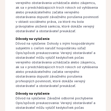
verejného obstarávania uchádzača alebo záujemcu,
ak sa v predchádzajúcich troch rokoch od vyhlásenia
alebo preukázateľného začatia verejného
obstarávania dopustil závažného porušenia povinností
v oblasti sociálneho práva, za ktoré mu bola
právoplatne uložená sankcia, ktoré dokáže verejný
obstarávateľ a obstarávateľ preukázať.
Dôvody na vylúčenie
Dôvod na vylúčenie: Dohody s inými hospodárskymi
subjektmi s cieľom narušiť hospodársku súťaž
Opis/spôsob preukazovania: Verejný obstarávateľ a
obstarávateľ môžu vylúčiť kedykoľvek počas
verejného obstarávania uchádzača alebo záujemcu,
ak sa v predchádzajúcich troch rokoch od vyhlásenia
alebo preukázateľného začatia verejného
obstarávania dopustil závažného porušenia
profesijných povinností, ktoré dokáže verejný
obstarávateľ a obstarávateľ preukázať.
Dôvody na vylúčenie
Dôvod na vylúčenie: Závažné odborné pochybenie
Opis/spôsob preukazovania: Verejný obstarávateľ a
obstarávateľ môžu vylúčiť kedykoľvek počas