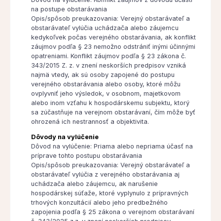
na postupe obstarávania
Opis/spôsob preukazovania: Verejný obstarávateľ a
obstarávateľ vylúčia uchádzača alebo záujemcu
kedykoľvek počas verejného obstarávania, ak konflikt
záujmov podľa § 23 nemožno odstrániť inými účinnými
opatreniami. Konflikt záujmov podľa § 23 zákona č.
343/2015 Z. z. v znení neskorších predpisov vzniká
najmä vtedy, ak sú osoby zapojené do postupu
verejného obstarávania alebo osoby, ktoré môžu
ovplyvniť jeho výsledok, v osobnom, majetkovom
alebo inom vzťahu k hospodárskemu subjektu, ktorý
sa zúčastňuje na verejnom obstarávaní, čím môže byť
ohrozená ich nestrannosť a objektivita.
Dôvody na vylúčenie
Dôvod na vylúčenie: Priama alebo nepriama účasť na
príprave tohto postupu obstarávania
Opis/spôsob preukazovania: Verejný obstarávateľ a
obstarávateľ vylúčia z verejného obstarávania aj
uchádzača alebo záujemcu, ak narušenie
hospodárskej súťaže, ktoré vyplynulo z prípravných
trhových konzultácií alebo jeho predbežného
zapojenia podľa § 25 zákona o verejnom obstarávaní