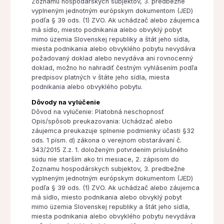
Zoznamu hospodárskych subjektov, 3. predbežne
vyplneným jednotným európskym dokumentom (JED)
podľa § 39 ods. (1) ZVO. Ak uchádzač alebo záujemca
má sídlo, miesto podnikania alebo obvyklý pobyt
mimo územia Slovenskej republiky a štát jeho sídla,
miesta podnikania alebo obvyklého pobytu nevydáva
požadovaný doklad alebo nevydáva ani rovnocenný
doklad, možno ho nahradiť čestným vyhlásením podľa
predpisov platných v štáte jeho sídla, miesta
podnikania alebo obvyklého pobytu.
Dôvody na vylúčenie
Dôvod na vylúčenie: Platobná neschopnosť
Opis/spôsob preukazovania: Uchádzač alebo
záujemca preukazuje splnenie podmienky účasti §32
ods. 1 písm. d) zákona o verejnom obstarávaní č.
343/2015 Z.z. 1. doloženým potvrdením príslušného
súdu nie starším ako tri mesiace, 2. zápisom do
Zoznamu hospodárskych subjektov, 3. predbežne
vyplneným jednotným európskym dokumentom (JED)
podľa § 39 ods. (1) ZVO. Ak uchádzač alebo záujemca
má sídlo, miesto podnikania alebo obvyklý pobyt
mimo územia Slovenskej republiky a štát jeho sídla,
miesta podnikania alebo obvyklého pobytu nevydáva