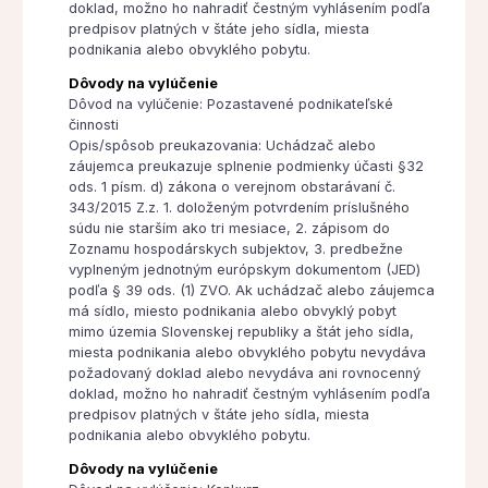
doklad, možno ho nahradiť čestným vyhlásením podľa
predpisov platných v štáte jeho sídla, miesta
podnikania alebo obvyklého pobytu.
Dôvody na vylúčenie
Dôvod na vylúčenie: Pozastavené podnikateľské
činnosti
Opis/spôsob preukazovania: Uchádzač alebo
záujemca preukazuje splnenie podmienky účasti §32
ods. 1 písm. d) zákona o verejnom obstarávaní č.
343/2015 Z.z. 1. doloženým potvrdením príslušného
súdu nie starším ako tri mesiace, 2. zápisom do
Zoznamu hospodárskych subjektov, 3. predbežne
vyplneným jednotným európskym dokumentom (JED)
podľa § 39 ods. (1) ZVO. Ak uchádzač alebo záujemca
má sídlo, miesto podnikania alebo obvyklý pobyt
mimo územia Slovenskej republiky a štát jeho sídla,
miesta podnikania alebo obvyklého pobytu nevydáva
požadovaný doklad alebo nevydáva ani rovnocenný
doklad, možno ho nahradiť čestným vyhlásením podľa
predpisov platných v štáte jeho sídla, miesta
podnikania alebo obvyklého pobytu.
Dôvody na vylúčenie