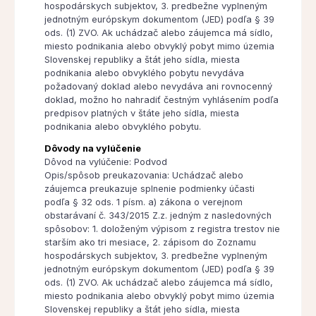
hospodárskych subjektov, 3. predbežne vyplneným
jednotným európskym dokumentom (JED) podľa § 39
ods. (1) ZVO. Ak uchádzač alebo záujemca má sídlo,
miesto podnikania alebo obvyklý pobyt mimo územia
Slovenskej republiky a štát jeho sídla, miesta
podnikania alebo obvyklého pobytu nevydáva
požadovaný doklad alebo nevydáva ani rovnocenný
doklad, možno ho nahradiť čestným vyhlásením podľa
predpisov platných v štáte jeho sídla, miesta
podnikania alebo obvyklého pobytu.
Dôvody na vylúčenie
Dôvod na vylúčenie: Podvod
Opis/spôsob preukazovania: Uchádzač alebo
záujemca preukazuje splnenie podmienky účasti
podľa § 32 ods. 1 písm. a) zákona o verejnom
obstarávaní č. 343/2015 Z.z. jedným z nasledovných
spôsobov: 1. doloženým výpisom z registra trestov nie
starším ako tri mesiace, 2. zápisom do Zoznamu
hospodárskych subjektov, 3. predbežne vyplneným
jednotným európskym dokumentom (JED) podľa § 39
ods. (1) ZVO. Ak uchádzač alebo záujemca má sídlo,
miesto podnikania alebo obvyklý pobyt mimo územia
Slovenskej republiky a štát jeho sídla, miesta