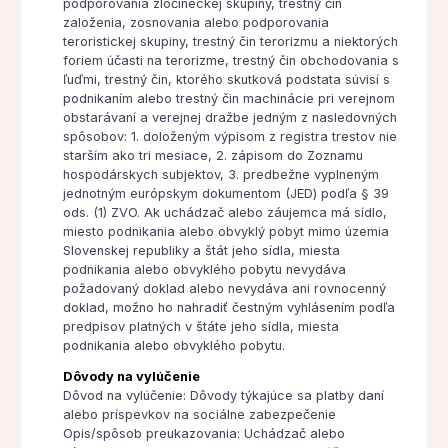
podporovania zločineckej skupiny, trestný čin
založenia, zosnovania alebo podporovania
teroristickej skupiny, trestný čin terorizmu a niektorých
foriem účasti na terorizme, trestný čin obchodovania s
ľuďmi, trestný čin, ktorého skutková podstata súvisí s
podnikaním alebo trestný čin machinácie pri verejnom
obstarávaní a verejnej dražbe jedným z nasledovných
spôsobov: 1. doloženým výpisom z registra trestov nie
starším ako tri mesiace, 2. zápisom do Zoznamu
hospodárskych subjektov, 3. predbežne vyplneným
jednotným európskym dokumentom (JED) podľa § 39
ods. (1) ZVO. Ak uchádzač alebo záujemca má sídlo,
miesto podnikania alebo obvyklý pobyt mimo územia
Slovenskej republiky a štát jeho sídla, miesta
podnikania alebo obvyklého pobytu nevydáva
požadovaný doklad alebo nevydáva ani rovnocenný
doklad, možno ho nahradiť čestným vyhlásením podľa
predpisov platných v štáte jeho sídla, miesta
podnikania alebo obvyklého pobytu.
Dôvody na vylúčenie
Dôvod na vylúčenie: Dôvody týkajúce sa platby daní
alebo príspevkov na sociálne zabezpečenie
Opis/spôsob preukazovania: Uchádzač alebo