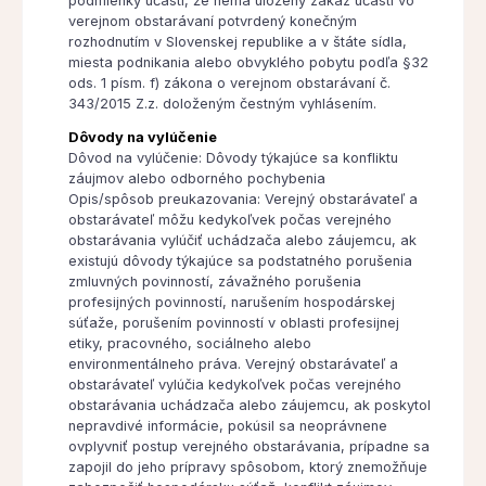
podmienky účasti, že nemá uložený zákaz účasti vo
verejnom obstarávaní potvrdený konečným
rozhodnutím v Slovenskej republike a v štáte sídla,
miesta podnikania alebo obvyklého pobytu podľa §32
ods. 1 písm. f) zákona o verejnom obstarávaní č.
343/2015 Z.z. doloženým čestným vyhlásením.
Dôvody na vylúčenie
Dôvod na vylúčenie: Dôvody týkajúce sa konfliktu
záujmov alebo odborného pochybenia
Opis/spôsob preukazovania: Verejný obstarávateľ a
obstarávateľ môžu kedykoľvek počas verejného
obstarávania vylúčiť uchádzača alebo záujemcu, ak
existujú dôvody týkajúce sa podstatného porušenia
zmluvných povinností, závažného porušenia
profesijných povinností, narušením hospodárskej
súťaže, porušením povinností v oblasti profesijnej
etiky, pracovného, sociálneho alebo
environmentálneho práva. Verejný obstarávateľ a
obstarávateľ vylúčia kedykoľvek počas verejného
obstarávania uchádzača alebo záujemcu, ak poskytol
nepravdivé informácie, pokúsil sa neoprávnene
ovplyvniť postup verejného obstarávania, prípadne sa
zapojil do jeho prípravy spôsobom, ktorý znemožňuje