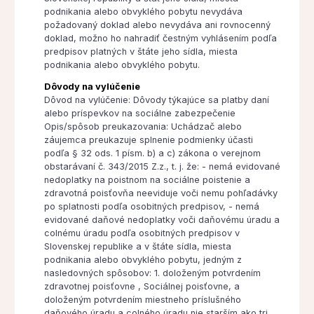
podnikania alebo obvyklého pobytu nevydáva
požadovaný doklad alebo nevydáva ani rovnocenný
doklad, možno ho nahradiť čestným vyhlásením podľa
predpisov platných v štáte jeho sídla, miesta
podnikania alebo obvyklého pobytu.
Dôvody na vylúčenie
Dôvod na vylúčenie: Dôvody týkajúce sa platby daní
alebo príspevkov na sociálne zabezpečenie
Opis/spôsob preukazovania: Uchádzač alebo
záujemca preukazuje splnenie podmienky účasti
podľa § 32 ods. 1 písm. b) a c) zákona o verejnom
obstarávaní č. 343/2015 Z.z., t. j. že: - nemá evidované
nedoplatky na poistnom na sociálne poistenie a
zdravotná poisťovňa neeviduje voči nemu pohľadávky
po splatnosti podľa osobitných predpisov, - nemá
evidované daňové nedoplatky voči daňovému úradu a
colnému úradu podľa osobitných predpisov v
Slovenskej republike a v štáte sídla, miesta
podnikania alebo obvyklého pobytu, jedným z
nasledovných spôsobov: 1. doloženým potvrdením
zdravotnej poisťovne , Sociálnej poisťovne, a
doloženým potvrdením miestneho príslušného
daňového úradu a colného úradu nie starším ako tri