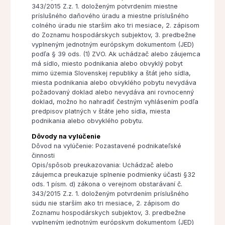
343/2015 Z.z. 1. doloženým potvrdením miestne
príslušného daňového úradu a miestne príslušného
colného úradu nie starším ako tri mesiace, 2. zápisom
do Zoznamu hospodárskych subjektov, 3. predbežne
vyplneným jednotným európskym dokumentom (JED)
podľa § 39 ods. (1) ZVO. Ak uchádzač alebo záujemca
má sídlo, miesto podnikania alebo obvyklý pobyt
mimo územia Slovenskej republiky a štát jeho sídla,
miesta podnikania alebo obvyklého pobytu nevydáva
požadovaný doklad alebo nevydáva ani rovnocenný
doklad, možno ho nahradiť čestným vyhlásením podľa
predpisov platných v štáte jeho sídla, miesta
podnikania alebo obvyklého pobytu.
Dôvody na vylúčenie
Dôvod na vylúčenie: Pozastavené podnikateľské
činnosti
Opis/spôsob preukazovania: Uchádzač alebo
záujemca preukazuje splnenie podmienky účasti §32
ods. 1 písm. d) zákona o verejnom obstarávaní č.
343/2015 Z.z. 1. doloženým potvrdením príslušného
súdu nie starším ako tri mesiace, 2. zápisom do
Zoznamu hospodárskych subjektov, 3. predbežne
vyplneným jednotným európskym dokumentom (JED)