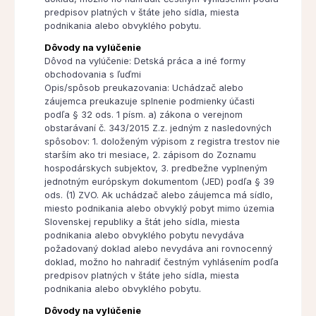
predpisov platných v štáte jeho sídla, miesta
podnikania alebo obvyklého pobytu.
Dôvody na vylúčenie
Dôvod na vylúčenie: Detská práca a iné formy
obchodovania s ľuďmi
Opis/spôsob preukazovania: Uchádzač alebo
záujemca preukazuje splnenie podmienky účasti
podľa § 32 ods. 1 písm. a) zákona o verejnom
obstarávaní č. 343/2015 Z.z. jedným z nasledovných
spôsobov: 1. doloženým výpisom z registra trestov nie
starším ako tri mesiace, 2. zápisom do Zoznamu
hospodárskych subjektov, 3. predbežne vyplneným
jednotným európskym dokumentom (JED) podľa § 39
ods. (1) ZVO. Ak uchádzač alebo záujemca má sídlo,
miesto podnikania alebo obvyklý pobyt mimo územia
Slovenskej republiky a štát jeho sídla, miesta
podnikania alebo obvyklého pobytu nevydáva
požadovaný doklad alebo nevydáva ani rovnocenný
doklad, možno ho nahradiť čestným vyhlásením podľa
predpisov platných v štáte jeho sídla, miesta
podnikania alebo obvyklého pobytu.
Dôvody na vylúčenie