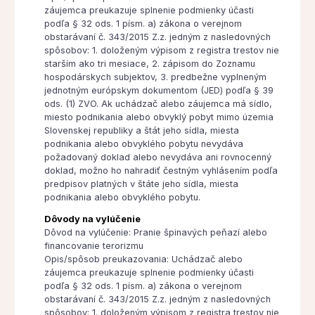
záujemca preukazuje splnenie podmienky účasti
podľa § 32 ods. 1 písm. a) zákona o verejnom
obstarávaní č. 343/2015 Z.z. jedným z nasledovných
spôsobov: 1. doloženým výpisom z registra trestov nie
starším ako tri mesiace, 2. zápisom do Zoznamu
hospodárskych subjektov, 3. predbežne vyplneným
jednotným európskym dokumentom (JED) podľa § 39
ods. (1) ZVO. Ak uchádzač alebo záujemca má sídlo,
miesto podnikania alebo obvyklý pobyt mimo územia
Slovenskej republiky a štát jeho sídla, miesta
podnikania alebo obvyklého pobytu nevydáva
požadovaný doklad alebo nevydáva ani rovnocenný
doklad, možno ho nahradiť čestným vyhlásením podľa
predpisov platných v štáte jeho sídla, miesta
podnikania alebo obvyklého pobytu.
Dôvody na vylúčenie
Dôvod na vylúčenie: Pranie špinavých peňazí alebo
financovanie terorizmu
Opis/spôsob preukazovania: Uchádzač alebo
záujemca preukazuje splnenie podmienky účasti
podľa § 32 ods. 1 písm. a) zákona o verejnom
obstarávaní č. 343/2015 Z.z. jedným z nasledovných
spôsobov: 1. doloženým výpisom z registra trestov nie