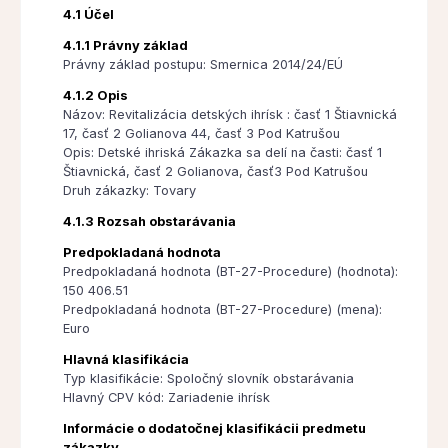
4.1 Účel
4.1.1 Právny základ
Právny základ postupu: Smernica 2014/24/EÚ
4.1.2 Opis
Názov: Revitalizácia detských ihrísk : časť 1 Štiavnická
17, časť 2 Golianova 44, časť 3 Pod Katrušou
Opis: Detské ihriská Zákazka sa delí na časti: časť 1
Štiavnická, časť 2 Golianova, časť3 Pod Katrušou
Druh zákazky: Tovary
4.1.3 Rozsah obstarávania
Predpokladaná hodnota
Predpokladaná hodnota (BT-27-Procedure) (hodnota):
150 406.51
Predpokladaná hodnota (BT-27-Procedure) (mena):
Euro
Hlavná klasifikácia
Typ klasifikácie: Spoločný slovník obstarávania
Hlavný CPV kód: Zariadenie ihrísk
Informácie o dodatočnej klasifikácii predmetu
zákazky