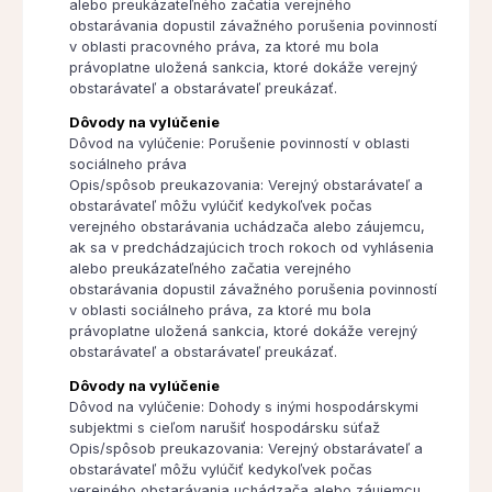
alebo preukázateľného začatia verejného
obstarávania dopustil závažného porušenia povinností
v oblasti pracovného práva, za ktoré mu bola
právoplatne uložená sankcia, ktoré dokáže verejný
obstarávateľ a obstarávateľ preukázať.
Dôvody na vylúčenie
Dôvod na vylúčenie: Porušenie povinností v oblasti
sociálneho práva
Opis/spôsob preukazovania: Verejný obstarávateľ a
obstarávateľ môžu vylúčiť kedykoľvek počas
verejného obstarávania uchádzača alebo záujemcu,
ak sa v predchádzajúcich troch rokoch od vyhlásenia
alebo preukázateľného začatia verejného
obstarávania dopustil závažného porušenia povinností
v oblasti sociálneho práva, za ktoré mu bola
právoplatne uložená sankcia, ktoré dokáže verejný
obstarávateľ a obstarávateľ preukázať.
Dôvody na vylúčenie
Dôvod na vylúčenie: Dohody s inými hospodárskymi
subjektmi s cieľom narušiť hospodársku súťaž
Opis/spôsob preukazovania: Verejný obstarávateľ a
obstarávateľ môžu vylúčiť kedykoľvek počas
verejného obstarávania uchádzača alebo záujemcu,