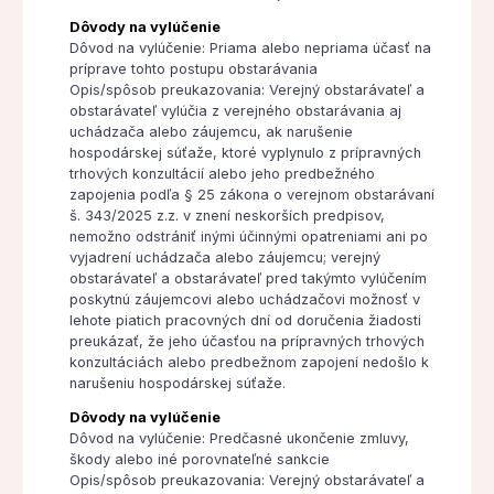
Dôvody na vylúčenie
Dôvod na vylúčenie: Priama alebo nepriama účasť na
príprave tohto postupu obstarávania
Opis/spôsob preukazovania: Verejný obstarávateľ a
obstarávateľ vylúčia z verejného obstarávania aj
uchádzača alebo záujemcu, ak narušenie
hospodárskej súťaže, ktoré vyplynulo z prípravných
trhových konzultácií alebo jeho predbežného
zapojenia podľa § 25 zákona o verejnom obstarávaní
š. 343/2025 z.z. v znení neskorších predpisov,
nemožno odstrániť inými účinnými opatreniami ani po
vyjadrení uchádzača alebo záujemcu; verejný
obstarávateľ a obstarávateľ pred takýmto vylúčením
poskytnú záujemcovi alebo uchádzačovi možnosť v
lehote piatich pracovných dní od doručenia žiadosti
preukázať, že jeho účasťou na prípravných trhových
konzultáciách alebo predbežnom zapojení nedošlo k
narušeniu hospodárskej súťaže.
Dôvody na vylúčenie
Dôvod na vylúčenie: Predčasné ukončenie zmluvy,
škody alebo iné porovnateľné sankcie
Opis/spôsob preukazovania: Verejný obstarávateľ a