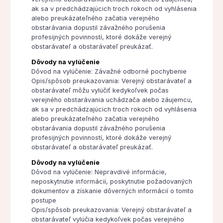
ak sa v predchádzajúcich troch rokoch od vyhlásenia
alebo preukázateľného začatia verejného
obstarávania dopustil závažného porušenia
profesijných povinností, ktoré dokáže verejný
obstarávateľ a obstarávateľ preukázať.
Dôvody na vylúčenie
Dôvod na vylúčenie: Závažné odborné pochybenie
Opis/spôsob preukazovania: Verejný obstarávateľ a
obstarávateľ môžu vylúčiť kedykoľvek počas
verejného obstarávania uchádzača alebo záujemcu,
ak sa v predchádzajúcich troch rokoch od vyhlásenia
alebo preukázateľného začatia verejného
obstarávania dopustil závažného porušenia
profesijných povinností, ktoré dokáže verejný
obstarávateľ a obstarávateľ preukázať.
Dôvody na vylúčenie
Dôvod na vylúčenie: Nepravdivé informácie,
neposkytnutie informácií, poskytnutie požadovaných
dokumentov a získanie dôverných informácií o tomto
postupe
Opis/spôsob preukazovania: Verejný obstarávateľ a
obstarávateľ vylúčia kedykoľvek počas verejného