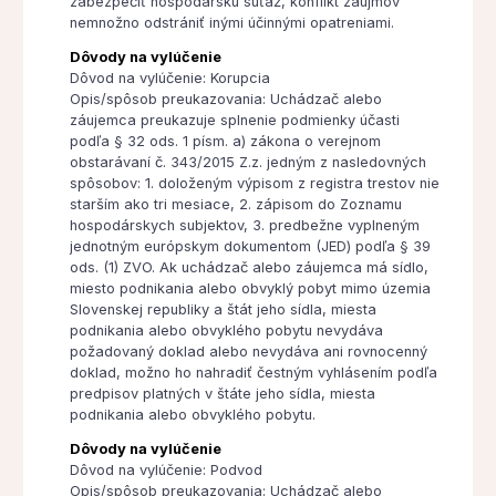
zabezpečiť hospodársku súťaž, konflikt záujmov
nemnožno odstrániť inými účinnými opatreniami.
Dôvody na vylúčenie
Dôvod na vylúčenie: Korupcia
Opis/spôsob preukazovania: Uchádzač alebo
záujemca preukazuje splnenie podmienky účasti
podľa § 32 ods. 1 písm. a) zákona o verejnom
obstarávaní č. 343/2015 Z.z. jedným z nasledovných
spôsobov: 1. doloženým výpisom z registra trestov nie
starším ako tri mesiace, 2. zápisom do Zoznamu
hospodárskych subjektov, 3. predbežne vyplneným
jednotným európskym dokumentom (JED) podľa § 39
ods. (1) ZVO. Ak uchádzač alebo záujemca má sídlo,
miesto podnikania alebo obvyklý pobyt mimo územia
Slovenskej republiky a štát jeho sídla, miesta
podnikania alebo obvyklého pobytu nevydáva
požadovaný doklad alebo nevydáva ani rovnocenný
doklad, možno ho nahradiť čestným vyhlásením podľa
predpisov platných v štáte jeho sídla, miesta
podnikania alebo obvyklého pobytu.
Dôvody na vylúčenie
Dôvod na vylúčenie: Podvod
Opis/spôsob preukazovania: Uchádzač alebo