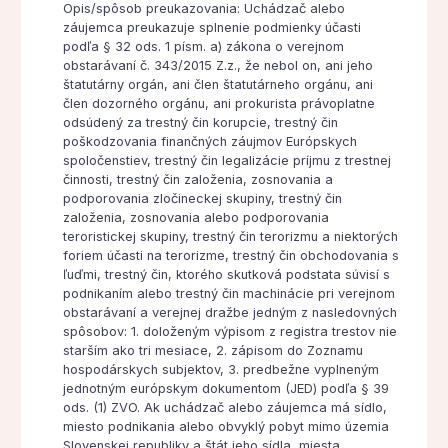
Opis/spôsob preukazovania: Uchádzač alebo
záujemca preukazuje splnenie podmienky účasti
podľa § 32 ods. 1 písm. a) zákona o verejnom
obstarávaní č. 343/2015 Z.z., že nebol on, ani jeho
štatutárny orgán, ani člen štatutárneho orgánu, ani
člen dozorného orgánu, ani prokurista právoplatne
odsúdený za trestný čin korupcie, trestný čin
poškodzovania finančných záujmov Európskych
spoločenstiev, trestný čin legalizácie príjmu z trestnej
činnosti, trestný čin založenia, zosnovania a
podporovania zločineckej skupiny, trestný čin
založenia, zosnovania alebo podporovania
teroristickej skupiny, trestný čin terorizmu a niektorých
foriem účasti na terorizme, trestný čin obchodovania s
ľuďmi, trestný čin, ktorého skutková podstata súvisí s
podnikaním alebo trestný čin machinácie pri verejnom
obstarávaní a verejnej dražbe jedným z nasledovných
spôsobov: 1. doloženým výpisom z registra trestov nie
starším ako tri mesiace, 2. zápisom do Zoznamu
hospodárskych subjektov, 3. predbežne vyplneným
jednotným európskym dokumentom (JED) podľa § 39
ods. (1) ZVO. Ak uchádzač alebo záujemca má sídlo,
miesto podnikania alebo obvyklý pobyt mimo územia
Slovenskej republiky a štát jeho sídla, miesta