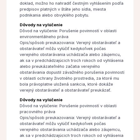
doklad, možno ho nahradiť čestným vyhlásením podľa
predpisov platných v štáte jeho sídla, miesta
podnikania alebo obvyklého pobytu.
Dôvody na vylúčenie
Dôvod na vylúčenie: Porušenie povinností v oblasti
environmentálneho práva
Opis/spôsob preukazovania: Verejný obstarávateľ a
obstarávateľ môžu vylúčiť kedykoľvek počas
verejného obstarávania uchádzača alebo záujemcu,
ak sa v predchádzajúcich troch rokoch od vyhlásenia
alebo preukázateľného začatia verejného
obstarávania dopustil závažného porušenia povinností
v oblasti ochrany životného prostredia, za ktoré mu
bola právoplatne uložená sankcia, ktoré dokáže
verejný obstarávateľ a obstarávateľ preukázať.
Dôvody na vylúčenie
Dôvod na vylúčenie: Porušenie povinností v oblasti
pracovného práva
Opis/spôsob preukazovania: Verejný obstarávateľ a
obstarávateľ môžu vylúčiť kedykoľvek počas
verejného obstarávania uchádzača alebo záujemcu,
ak sa v predchádzajúcich troch rokoch od vyhlásenia