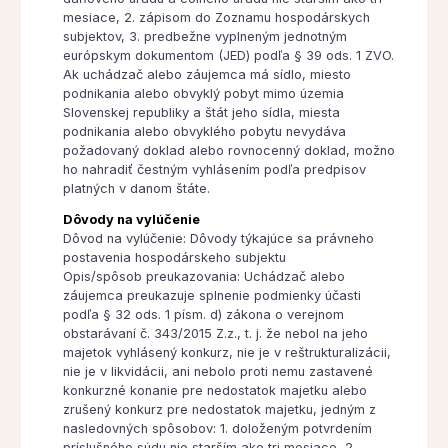
mesiace, 2. zápisom do Zoznamu hospodárskych
subjektov, 3. predbežne vyplneným jednotným
európskym dokumentom (JED) podľa § 39 ods. 1 ZVO.
Ak uchádzač alebo záujemca má sídlo, miesto
podnikania alebo obvyklý pobyt mimo územia
Slovenskej republiky a štát jeho sídla, miesta
podnikania alebo obvyklého pobytu nevydáva
požadovaný doklad alebo rovnocenný doklad, možno
ho nahradiť čestným vyhlásením podľa predpisov
platných v danom štáte.
Dôvody na vylúčenie
Dôvod na vylúčenie: Dôvody týkajúce sa právneho
postavenia hospodárskeho subjektu
Opis/spôsob preukazovania: Uchádzač alebo
záujemca preukazuje splnenie podmienky účasti
podľa § 32 ods. 1 písm. d) zákona o verejnom
obstarávaní č. 343/2015 Z.z., t. j. že nebol na jeho
majetok vyhlásený konkurz, nie je v reštrukturalizácii,
nie je v likvidácii, ani nebolo proti nemu zastavené
konkurzné konanie pre nedostatok majetku alebo
zrušený konkurz pre nedostatok majetku, jedným z
nasledovných spôsobov: 1. doloženým potvrdením
príslušného súdu nie starším ako tri mesiace, 2.