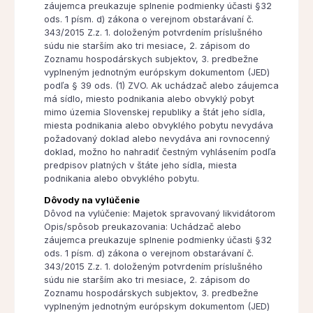
záujemca preukazuje splnenie podmienky účasti §32
ods. 1 písm. d) zákona o verejnom obstarávaní č.
343/2015 Z.z. 1. doloženým potvrdením príslušného
súdu nie starším ako tri mesiace, 2. zápisom do
Zoznamu hospodárskych subjektov, 3. predbežne
vyplneným jednotným európskym dokumentom (JED)
podľa § 39 ods. (1) ZVO. Ak uchádzač alebo záujemca
má sídlo, miesto podnikania alebo obvyklý pobyt
mimo územia Slovenskej republiky a štát jeho sídla,
miesta podnikania alebo obvyklého pobytu nevydáva
požadovaný doklad alebo nevydáva ani rovnocenný
doklad, možno ho nahradiť čestným vyhlásením podľa
predpisov platných v štáte jeho sídla, miesta
podnikania alebo obvyklého pobytu.
Dôvody na vylúčenie
Dôvod na vylúčenie: Majetok spravovaný likvidátorom
Opis/spôsob preukazovania: Uchádzač alebo
záujemca preukazuje splnenie podmienky účasti §32
ods. 1 písm. d) zákona o verejnom obstarávaní č.
343/2015 Z.z. 1. doloženým potvrdením príslušného
súdu nie starším ako tri mesiace, 2. zápisom do
Zoznamu hospodárskych subjektov, 3. predbežne
vyplneným jednotným európskym dokumentom (JED)