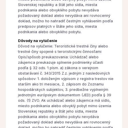
Slovenskej republiky a štát jeho sídla, miesta
podnikania alebo obvyklého pobytu nevydáva
požadovaný doklad alebo nevydáva ani rovnocenný
doklad, možno ho nahradiť čestným vyhlásením podľa
predpisov platných v štáte jeho sídla, miesta
podnikania alebo obvyklého pobytu.
Dôvody na vylúčenie
Dôvod na vylúčenie: Teroristické trestné činy alebo
trestné činy spojené s teroristickými činnosťami
Opis/spôsob preukazovania: Uchádzač alebo
záujemca preukazuje splnenie podmienky účasti
podľa § 32 ods. 1 písm. a) zákona o verejnom
obstarávaní č. 343/2015 Z.z. jedným z nasledovných
spôsobov: 1. doloženým výpisom z registra trestov nie
starším ako tri mesiace, 2. zápisom do Zoznamu
hospodárskych subjektov, 3. predbežne vyplneným
jednotným európskym dokumentom (JED) podľa § 39
ods. (1) ZVO. Ak uchádzač alebo záujemca má sídlo,
miesto podnikania alebo obvyklý pobyt mimo územia
Slovenskej republiky a štát jeho sídla, miesta
podnikania alebo obvyklého pobytu nevydáva
požadovaný doklad alebo nevydáva ani rovnocenný
doklad, možno ho nahradiť čestným vyhlásením podľa