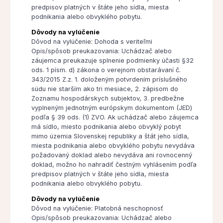
predpisov platných v štáte jeho sídla, miesta
podnikania alebo obvyklého pobytu.
Dôvody na vylúčenie
Dôvod na vylúčenie: Dohoda s veriteľmi
Opis/spôsob preukazovania: Uchádzač alebo
záujemca preukazuje splnenie podmienky účasti §32
ods. 1 písm. d) zákona o verejnom obstarávaní č.
343/2015 Z.z. 1. doloženým potvrdením príslušného
súdu nie starším ako tri mesiace, 2. zápisom do
Zoznamu hospodárskych subjektov, 3. predbežne
vyplneným jednotným európskym dokumentom (JED)
podľa § 39 ods. (1) ZVO. Ak uchádzač alebo záujemca
má sídlo, miesto podnikania alebo obvyklý pobyt
mimo územia Slovenskej republiky a štát jeho sídla,
miesta podnikania alebo obvyklého pobytu nevydáva
požadovaný doklad alebo nevydáva ani rovnocenný
doklad, možno ho nahradiť čestným vyhlásením podľa
predpisov platných v štáte jeho sídla, miesta
podnikania alebo obvyklého pobytu.
Dôvody na vylúčenie
Dôvod na vylúčenie: Platobná neschopnosť
Opis/spôsob preukazovania: Uchádzač alebo