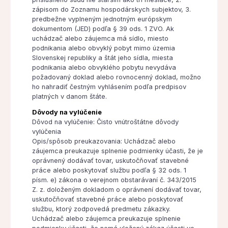
zápisom do Zoznamu hospodárskych subjektov, 3.
predbežne vyplneným jednotným európskym
dokumentom (JED) podľa § 39 ods. 1 ZVO. Ak
uchádzač alebo záujemca má sídlo, miesto
podnikania alebo obvyklý pobyt mimo územia
Slovenskej republiky a štát jeho sídla, miesta
podnikania alebo obvyklého pobytu nevydáva
požadovaný doklad alebo rovnocenný doklad, možno
ho nahradiť čestným vyhlásením podľa predpisov
platných v danom štáte.
Dôvody na vylúčenie
Dôvod na vylúčenie: Čisto vnútroštátne dôvody
vylúčenia
Opis/spôsob preukazovania: Uchádzač alebo
záujemca preukazuje splnenie podmienky účasti, že je
oprávnený dodávať tovar, uskutočňovať stavebné
práce alebo poskytovať službu podľa § 32 ods. 1
písm. e) zákona o verejnom obstarávaní č. 343/2015
Z. z. doloženým dokladom o oprávnení dodávať tovar,
uskutočňovať stavebné práce alebo poskytovať
službu, ktorý zodpovedá predmetu zákazky.
Uchádzač alebo záujemca preukazuje splnenie