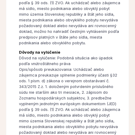
podľa § 39 ods. (1) ZVO. Ak uchádzač alebo záujemca
má sídlo, miesto podnikania alebo obvyklý pobyt
mimo územia Slovenskej republiky a štát jeho sídla,
miesta podnikania alebo obvyklého pobytu nevydáva
požadovaný doklad alebo nevydáva ani rovnocenný
doklad, možno ho nahradiť čestným vyhlásením podľa
predpisov platných v štáte jeho sídla, miesta
podnikania alebo obvyklého pobytu.
Dôvody na vylúčenie
Dôvod na vylúčenie: Podobná situácia ako úpadok
podľa vnútroštátneho práva
Opis/spôsob preukazovania: Uchádzač alebo
záujemca preukazuje splnenie podmienky účasti §32
ods. 1 písm. d) zákona o verejnom obstarávaní č.
343/2015 Z.z. 1. doloženým potvrdením príslušného
súdu nie starším ako tri mesiace, 2. zápisom do
Zoznamu hospodárskych subjektov, 3. predbežne
vyplneným jednotným európskym dokumentom (JED)
podľa § 39 ods. (1) ZVO. Ak uchádzač alebo záujemca
má sídlo, miesto podnikania alebo obvyklý pobyt
mimo územia Slovenskej republiky a štát jeho sídla,
miesta podnikania alebo obvyklého pobytu nevydáva
požadovaný doklad alebo nevydáva ani rovnocenný