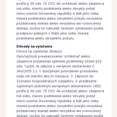
podľa § 39 ods. (1) ZVO. Ak uchádzač alebo záujemca
má sídlo, miesto podnikania alebo obvyklý pobyt
mimo územia Slovenskej republiky a štát jeho sídla,
miesta podnikania alebo obvyklého pobytu nevydáva
požadovaný doklad alebo nevydáva ani rovnocenný
doklad, možno ho nahradiť čestným vyhlásením podľa
predpisov platných v štáte jeho sídla, miesta
podnikania alebo obvyklého pobytu.
Dôvody na vylúčenie
Dôvod na vylúčenie: Konkurz
Opis/spôsob preukazovania: Uchádzač alebo
záujemca preukazuje splnenie podmienky účasti §32
ods. 1 písm. d) zákona o verejnom obstarávaní č.
343/2015 Z.z. 1. doloženým potvrdením príslušného
súdu nie starším ako tri mesiace, 2. zápisom do
Zoznamu hospodárskych subjektov, 3. predbežne
vyplneným jednotným európskym dokumentom (JED)
podľa § 39 ods. (1) ZVO. Ak uchádzač alebo záujemca
má sídlo, miesto podnikania alebo obvyklý pobyt
mimo územia Slovenskej republiky a štát jeho sídla,
miesta podnikania alebo obvyklého pobytu nevydáva
požadovaný doklad alebo nevydáva ani rovnocenný
doklad, možno ho nahradiť čestným vyhlásením podľa