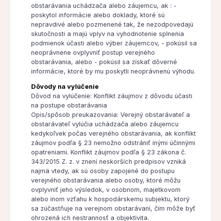
obstarávania uchádzača alebo záujemcu, ak : -
poskytol informácie alebo doklady, ktoré sú
nepravdivé alebo pozmenené tak, že nezodpovedajú
skutočnosti a majú vplyv na vyhodnotenie splnenia
podmienok účasti alebo výber záujemcov, - pokúsil sa
neoprávnene ovplyvniť postup verejného
obstarávania, alebo - pokúsil sa získať dôverné
informácie, ktoré by mu poskytli neoprávnenú výhodu.
Dôvody na vylúčenie
Dôvod na vylúčenie: Konflikt záujmov z dôvodu účasti
na postupe obstarávania
Opis/spôsob preukazovania: Verejný obstarávateľ a
obstarávateľ vylúčia uchádzača alebo záujemcu
kedykoľvek počas verejného obstarávania, ak konflikt
záujmov podľa § 23 nemožno odstrániť inými účinnými
opatreniami. Konflikt záujmov podľa § 23 zákona č.
343/2015 Z. z. v znení neskorších predpisov vzniká
najmä vtedy, ak sú osoby zapojené do postupu
verejného obstarávania alebo osoby, ktoré môžu
ovplyvniť jeho výsledok, v osobnom, majetkovom
alebo inom vzťahu k hospodárskemu subjektu, ktorý
sa zúčastňuje na verejnom obstarávaní, čím môže byť
ohrozená ich nestrannosť a objektivita.