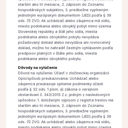
starším ako tri mesiace, 2. zápisom do Zoznamu
hospodárskych subjektov, 3. predbežne vyplneným
jednotným európskym dokumentom (JED) podľa § 39
ods. (1) ZVO. Ak uchádzač alebo záujemca má sídlo,
miesto podnikania alebo obvyklý pobyt mimo územia
Slovenskej republiky a štát jeho sídla, miesta
podnikania alebo obvyklého pobytu nevydáva
požadovaný doklad alebo nevydáva ani rovnocenný
doklad, možno ho nahradiť čestným vyhlásením podľa
predpisov platných v štáte jeho sídla, miesta
podnikania alebo obvyklého pobytu.
Dôvody na vylúčenie
Dôvod na vylúčenie: Účasť v zločineckej organizácii
Opis/spôsob preukazovania: Uchádzač alebo
záujemca preukazuje splnenie podmienky účasti
podľa § 32 ods. 1 písm. a) zákona o verejnom
obstarávaní č. 343/2015 Z.z. jedným z nasledovných
spôsobov: 1. doloženým výpisom z registra trestov nie
starším ako tri mesiace, 2. zápisom do Zoznamu
hospodárskych subjektov, 3. predbežne vyplneným
jednotným európskym dokumentom (JED) podľa § 39
ods. (1) ZVO. Ak uchádzač alebo záujemca má sídlo,
miesto podnikania alebo obvyklý pobyt mimo územia