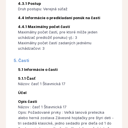
4.3.1 Postup
Druh postupu: Verejná súťaž
4.4 Informácie o predkladaní ponúk na časti
4.4.1 Maximálny počet častí
Maximálny počet častí, pre ktoré môže jeden
uchádzač predložiť ponuku(-y).: 3
Maximálny počet častí zadaných jednému
uchádzačovi: 3
5. Časti
5.1 Informácie o časti
5.1.1 Časť
Názov: časť 1 Štiavnická 17
Účel
Opis časti
Názov : časť 1 Štiavnická 17
Opis: Požadované prvky : Veľká lanová preliezka
alebo herná zostava Závesné hojdačky pre štyri deti -
tri sedadlá klasické, jedno sedadlo pre dieťa od 1 do