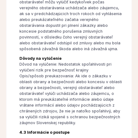
obstarávateľ môžu vylúčiť kedykoľvek počas
verejného obstarávania uchádzača alebo záujemcu,
ak sa v predchádzajúcich troch rokoch od vyhlásenia
alebo preukázateľného začatia verejného
obstarávania dopustil pri plnení zákazky alebo
koncesie podstatného porušenia zmluvných
povinností, v dôsledku čoho verejný obstarávateľ
alebo obstarávateľ odstúpil od zmluvy alebo mu bola
spôsobená závažná škoda alebo iná závažná ujma.
Dôvody na vylúčenie
Dôvod na vylúčenie: Nedostatok spoľahlivosti pri
vylúčení rizík pre bezpečnosť krajiny
Opis/spôsob preukazovania: Ak ide o zákazku v
oblasti obrany a bezpečnosti alebo koncesiu v oblasti
obrany a bezpečnosti, verejný obstarávateľ alebo
obstarávateľ vylúči uchádzača alebo záujemcu, o
ktorom má preukázateľné informácie alebo údaje
vrátane informácií alebo údajov pochádzajúcich z
chránených zdrojov, že nie je natoľko spoľahlivý, aby
sa vylúčili riziká spojené s ochranou bezpečnostných
záujmov Slovenskej republiky.
4.3 Informácie o postupe