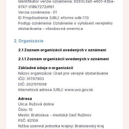
Identifikátor verzie oznámenia: 9293c3a5-e601-43ba-
9747-018b7272df61
Verzia oznámenia : 01
ID Prispôsobenia (UBL): eforms-sdk-1.13
Podtyp oznámenia: Oznámenie o vyhlásení verejného
obstarávania – všeobecná smernica
2. Organizácie
2.1 Zoznam organizácii uvedených v oznámení
2.1.1 Zoznam organizácii uvedených v oznámení
Základné údaje o organizácii
Názov organizácie: Úrad pre verejné obstarávanie
IČO: 31797903
DIČ: 2021511008
Internetová adresa (URL): www.uvo.gov.sk
Adresa
Ulica: Ružová dolina
Číslo: 10
Mesto: Bratislava - mestská časť Ružinov
PSČ: 82109
Nižšia územná jednotka krajiny: Bratislavský kraj