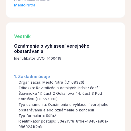
Mesto Nitra
Vestník
Oznámenie o vyhlásení verejného
obstarávania
Identifikátor ÚVO: 1400419
1. Základné údaje
Organizácia: Mesto Nitra (ID: 68326)
Zákazka: Revitalizácia detských ihrísk : časť 1
Štiavnická 17, časť 2 Golianova 44, časť 3 Pod
Katrušou (ID: 557333)
Typ oznámenia: Oznámenie o vyhlásení verejného
obstarávania alebo oznámenie o koncesii
Typ formulára: Súťaž
Identifikátor postupu: 33e215f8-8f6e-4848-a80a-
0869241f2a1c