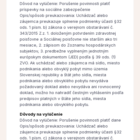
Dôvod na vylúčenie: Porušenie povinnosti platiť
príspevky na sociálne zabezpečenie
Opis/spôsob preukazovania: Uchádzač alebo
záujemca preukazuje splnenie podmienky účasti §32
ods. 1 písm. b) zákona o verejnom obstarávaní č.
343/2015 Z.z. 1. doloženým potvrdením zdravotnej
poisťovne a Sociálnej poisťovne nie starším ako tri
mesiace, 2. zápisom do Zoznamu hospodárskych
subjektov, 3. predbežne vyplneným jednotným
európskym dokumentom (JED) podľa § 39 ods. (1)
ZVO. Ak uchádzač alebo záujemca má sídlo, miesto
podnikania alebo obvyklý pobyt mimo územia
Slovenskej republiky a štát jeho sídla, miesta
podnikania alebo obvyklého pobytu nevydáva
požadovaný doklad alebo nevydáva ani rovnocenný
doklad, možno ho nahradiť čestným vyhlásením podľa
predpisov platných v štáte jeho sídla, miesta
podnikania alebo obvyklého pobytu.
Dôvody na vylúčenie
Dôvod na vylúčenie: Porušenie povinnosti platiť dane
Opis/spôsob preukazovania: Uchádzač alebo
záujemca preukazuje splnenie podmienky účasti §32
ods. 1 písm. c) zákona o verejnom obstarávaní č.