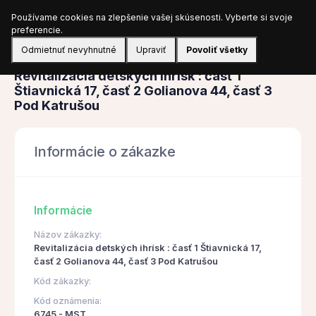
Používame cookies na zlepšenie vašej skúsenosti. Vyberte si svoje
Prihlásiť sa
preferencie.
Odmietnuť nevyhnutné
Upraviť
Povoliť všetky
Obstarávanie
Revitalizácia detských ihrísk : časť 1
Štiavnická 17, časť 2 Golianova 44, časť 3
Pod Katrušou
Informácie o zákazke
Informácie
Názov zákazky:
Revitalizácia detských ihrísk : časť 1 Štiavnická 17,
časť 2 Golianova 44, časť 3 Pod Katrušou
Kód zákazky:
Kód oznámenia:
6745 - MST