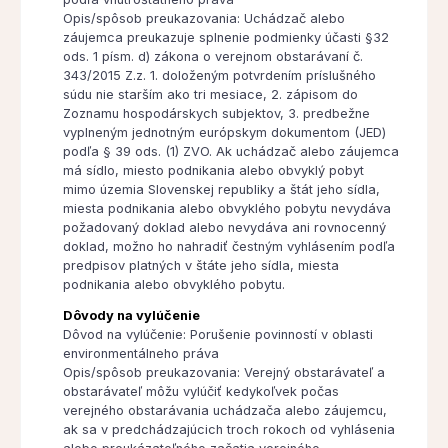
Opis/spôsob preukazovania: Uchádzač alebo
záujemca preukazuje splnenie podmienky účasti §32
ods. 1 písm. d) zákona o verejnom obstarávaní č.
343/2015 Z.z. 1. doloženým potvrdením príslušného
súdu nie starším ako tri mesiace, 2. zápisom do
Zoznamu hospodárskych subjektov, 3. predbežne
vyplneným jednotným európskym dokumentom (JED)
podľa § 39 ods. (1) ZVO. Ak uchádzač alebo záujemca
má sídlo, miesto podnikania alebo obvyklý pobyt
mimo územia Slovenskej republiky a štát jeho sídla,
miesta podnikania alebo obvyklého pobytu nevydáva
požadovaný doklad alebo nevydáva ani rovnocenný
doklad, možno ho nahradiť čestným vyhlásením podľa
predpisov platných v štáte jeho sídla, miesta
podnikania alebo obvyklého pobytu.
Dôvody na vylúčenie
Dôvod na vylúčenie: Porušenie povinností v oblasti
environmentálneho práva
Opis/spôsob preukazovania: Verejný obstarávateľ a
obstarávateľ môžu vylúčiť kedykoľvek počas
verejného obstarávania uchádzača alebo záujemcu,
ak sa v predchádzajúcich troch rokoch od vyhlásenia