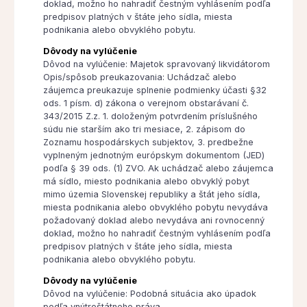
doklad, možno ho nahradiť čestným vyhlásením podľa
predpisov platných v štáte jeho sídla, miesta
podnikania alebo obvyklého pobytu.
Dôvody na vylúčenie
Dôvod na vylúčenie: Majetok spravovaný likvidátorom
Opis/spôsob preukazovania: Uchádzač alebo
záujemca preukazuje splnenie podmienky účasti §32
ods. 1 písm. d) zákona o verejnom obstarávaní č.
343/2015 Z.z. 1. doloženým potvrdením príslušného
súdu nie starším ako tri mesiace, 2. zápisom do
Zoznamu hospodárskych subjektov, 3. predbežne
vyplneným jednotným európskym dokumentom (JED)
podľa § 39 ods. (1) ZVO. Ak uchádzač alebo záujemca
má sídlo, miesto podnikania alebo obvyklý pobyt
mimo územia Slovenskej republiky a štát jeho sídla,
miesta podnikania alebo obvyklého pobytu nevydáva
požadovaný doklad alebo nevydáva ani rovnocenný
doklad, možno ho nahradiť čestným vyhlásením podľa
predpisov platných v štáte jeho sídla, miesta
podnikania alebo obvyklého pobytu.
Dôvody na vylúčenie
Dôvod na vylúčenie: Podobná situácia ako úpadok
podľa vnútroštátneho práva