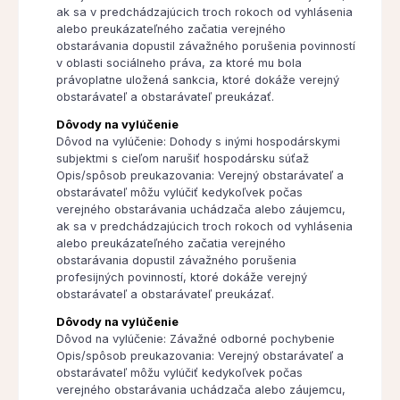
ak sa v predchádzajúcich troch rokoch od vyhlásenia
alebo preukázateľného začatia verejného
obstarávania dopustil závažného porušenia povinností
v oblasti sociálneho práva, za ktoré mu bola
právoplatne uložená sankcia, ktoré dokáže verejný
obstarávateľ a obstarávateľ preukázať.
Dôvody na vylúčenie
Dôvod na vylúčenie: Dohody s inými hospodárskymi
subjektmi s cieľom narušiť hospodársku súťaž
Opis/spôsob preukazovania: Verejný obstarávateľ a
obstarávateľ môžu vylúčiť kedykoľvek počas
verejného obstarávania uchádzača alebo záujemcu,
ak sa v predchádzajúcich troch rokoch od vyhlásenia
alebo preukázateľného začatia verejného
obstarávania dopustil závažného porušenia
profesijných povinností, ktoré dokáže verejný
obstarávateľ a obstarávateľ preukázať.
Dôvody na vylúčenie
Dôvod na vylúčenie: Závažné odborné pochybenie
Opis/spôsob preukazovania: Verejný obstarávateľ a
obstarávateľ môžu vylúčiť kedykoľvek počas
verejného obstarávania uchádzača alebo záujemcu,