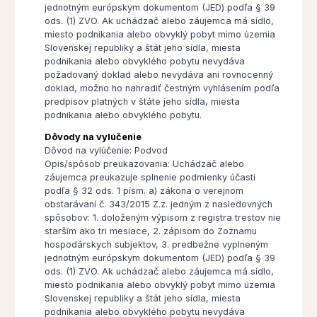
jednotným európskym dokumentom (JED) podľa § 39
ods. (1) ZVO. Ak uchádzač alebo záujemca má sídlo,
miesto podnikania alebo obvyklý pobyt mimo územia
Slovenskej republiky a štát jeho sídla, miesta
podnikania alebo obvyklého pobytu nevydáva
požadovaný doklad alebo nevydáva ani rovnocenný
doklad, možno ho nahradiť čestným vyhlásením podľa
predpisov platných v štáte jeho sídla, miesta
podnikania alebo obvyklého pobytu.
Dôvody na vylúčenie
Dôvod na vylúčenie: Podvod
Opis/spôsob preukazovania: Uchádzač alebo
záujemca preukazuje splnenie podmienky účasti
podľa § 32 ods. 1 písm. a) zákona o verejnom
obstarávaní č. 343/2015 Z.z. jedným z nasledovných
spôsobov: 1. doloženým výpisom z registra trestov nie
starším ako tri mesiace, 2. zápisom do Zoznamu
hospodárskych subjektov, 3. predbežne vyplneným
jednotným európskym dokumentom (JED) podľa § 39
ods. (1) ZVO. Ak uchádzač alebo záujemca má sídlo,
miesto podnikania alebo obvyklý pobyt mimo územia
Slovenskej republiky a štát jeho sídla, miesta
podnikania alebo obvyklého pobytu nevydáva