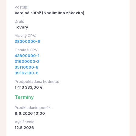
Postup:
Verejná súťaž (Nadlimitná zákazka)
Druh:
Tovary
Hlavný CPV:
38300000-8
Ostatné CPV:
43800000-1
31600000-2
35110000-8
39162100-6
Predpokladaná hodnota:
1 413 333,00 €
Termíny
Predkladanie ponúk:
8.6.2026 10:00
Vyhlásenie:
12.5.2026