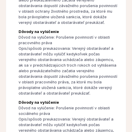
alebo preukázateľného začatia verejného
obstarávania dopustil závažného porušenia povinností
v oblasti ochrany životného prostredia, za ktoré mu
bola právoplatne uložená sankcia, ktoré dokáže
verejný obstarávateľ a obstarávateľ preukázať.
Dôvody na vylúčenie
Dôvod na vylúčenie: Porušenie povinností v oblasti
pracovného práva
Opis/spôsob preukazovania: Verejný obstarávateľ a
obstarávateľ môžu vylúčiť kedykoľvek počas
verejného obstarávania uchádzača alebo záujemcu,
ak sa v predchádzajúcich troch rokoch od vyhlásenia
alebo preukázateľného začatia verejného
obstarávania dopustil závažného porušenia povinností
v oblasti pracovného práva, za ktoré mu bola
právoplatne uložená sankcia, ktoré dokáže verejný
obstarávateľ a obstarávateľ preukázať.
Dôvody na vylúčenie
Dôvod na vylúčenie: Porušenie povinností v oblasti
sociálneho práva
Opis/spôsob preukazovania: Verejný obstarávateľ a
obstarávateľ môžu vylúčiť kedykoľvek počas
verejného obstarávania uchádzača alebo záujemcu,