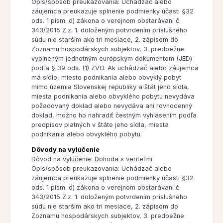
Opis/spôsob preukazovania: Uchádzač alebo
záujemca preukazuje splnenie podmienky účasti §32
ods. 1 písm. d) zákona o verejnom obstarávaní č.
343/2015 Z.z. 1. doloženým potvrdením príslušného
súdu nie starším ako tri mesiace, 2. zápisom do
Zoznamu hospodárskych subjektov, 3. predbežne
vyplneným jednotným európskym dokumentom (JED)
podľa § 39 ods. (1) ZVO. Ak uchádzač alebo záujemca
má sídlo, miesto podnikania alebo obvyklý pobyt
mimo územia Slovenskej republiky a štát jeho sídla,
miesta podnikania alebo obvyklého pobytu nevydáva
požadovaný doklad alebo nevydáva ani rovnocenný
doklad, možno ho nahradiť čestným vyhlásením podľa
predpisov platných v štáte jeho sídla, miesta
podnikania alebo obvyklého pobytu.
Dôvody na vylúčenie
Dôvod na vylúčenie: Dohoda s veriteľmi
Opis/spôsob preukazovania: Uchádzač alebo
záujemca preukazuje splnenie podmienky účasti §32
ods. 1 písm. d) zákona o verejnom obstarávaní č.
343/2015 Z.z. 1. doloženým potvrdením príslušného
súdu nie starším ako tri mesiace, 2. zápisom do
Zoznamu hospodárskych subjektov, 3. predbežne