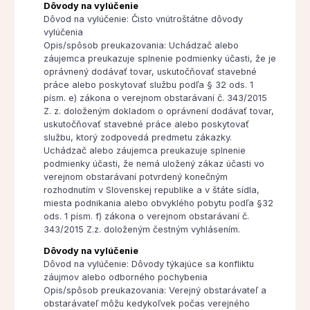
Dôvody na vylúčenie
Dôvod na vylúčenie: Čisto vnútroštátne dôvody
vylúčenia
Opis/spôsob preukazovania: Uchádzač alebo
záujemca preukazuje splnenie podmienky účasti, že je
oprávnený dodávať tovar, uskutočňovať stavebné
práce alebo poskytovať službu podľa § 32 ods. 1
písm. e) zákona o verejnom obstarávaní č. 343/2015
Z. z. doloženým dokladom o oprávnení dodávať tovar,
uskutočňovať stavebné práce alebo poskytovať
službu, ktorý zodpovedá predmetu zákazky.
Uchádzač alebo záujemca preukazuje splnenie
podmienky účasti, že nemá uložený zákaz účasti vo
verejnom obstarávaní potvrdený konečným
rozhodnutím v Slovenskej republike a v štáte sídla,
miesta podnikania alebo obvyklého pobytu podľa §32
ods. 1 písm. f) zákona o verejnom obstarávaní č.
343/2015 Z.z. doloženým čestným vyhlásením.
Dôvody na vylúčenie
Dôvod na vylúčenie: Dôvody týkajúce sa konfliktu
záujmov alebo odborného pochybenia
Opis/spôsob preukazovania: Verejný obstarávateľ a
obstarávateľ môžu kedykoľvek počas verejného