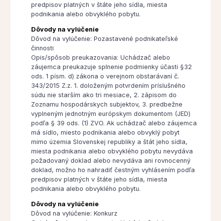
predpisov platných v štáte jeho sídla, miesta
podnikania alebo obvyklého pobytu.
Dôvody na vylúčenie
Dôvod na vylúčenie: Pozastavené podnikateľské
činnosti
Opis/spôsob preukazovania: Uchádzač alebo
záujemca preukazuje splnenie podmienky účasti §32
ods. 1 písm. d) zákona o verejnom obstarávaní č.
343/2015 Z.z. 1. doloženým potvrdením príslušného
súdu nie starším ako tri mesiace, 2. zápisom do
Zoznamu hospodárskych subjektov, 3. predbežne
vyplneným jednotným európskym dokumentom (JED)
podľa § 39 ods. (1) ZVO. Ak uchádzač alebo záujemca
má sídlo, miesto podnikania alebo obvyklý pobyt
mimo územia Slovenskej republiky a štát jeho sídla,
miesta podnikania alebo obvyklého pobytu nevydáva
požadovaný doklad alebo nevydáva ani rovnocenný
doklad, možno ho nahradiť čestným vyhlásením podľa
predpisov platných v štáte jeho sídla, miesta
podnikania alebo obvyklého pobytu.
Dôvody na vylúčenie
Dôvod na vylúčenie: Konkurz