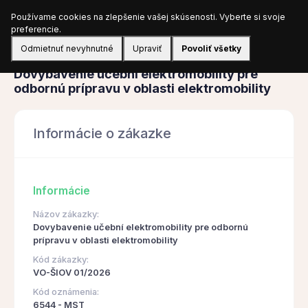
Používame cookies na zlepšenie vašej skúsenosti. Vyberte si svoje
Prihlásiť sa
preferencie.
Odmietnuť nevyhnutné
Upraviť
Povoliť všetky
Obstarávanie
Dovybavenie učební elektromobility pre
odbornú prípravu v oblasti elektromobility
Informácie o zákazke
Informácie
Názov zákazky:
Dovybavenie učební elektromobility pre odbornú
prípravu v oblasti elektromobility
Kód zákazky:
VO-ŠIOV 01/2026
Kód oznámenia:
6544 - MST