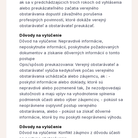
ak sa v predchádzajúcich troch rokoch od vyhlásenia
alebo preukázateľného začatia verejného
obstarávania dopustil závažného porušenia
profesijných povinností, ktoré dokáže verejný
obstarávateľ a obstarávateľ preukázať.
Dôvody na vylúčenie
Dôvod na vylúčenie: Nepravdivé informácie,
neposkytnutie informácií, poskytnutie požadovaných
dokumentov a získanie dôverných informácií o tomto
postupe
Opis/spôsob preukazovania: Verejný obstarávateľ a
obstarávateľ vylúčia kedykoľvek počas verejného
obstarávania uchádzača alebo záujemcu, ak : -
poskytol informácie alebo doklady, ktoré sú
nepravdivé alebo pozmenené tak, že nezodpovedajú
skutočnosti a majú vplyv na vyhodnotenie splnenia
podmienok účasti alebo výber záujemcov, - pokúsil sa
neoprávnene ovplyvniť postup verejného
obstarávania, alebo - pokúsil sa získať dôverné
informácie, ktoré by mu poskytli neoprávnenú výhodu.
Dôvody na vylúčenie
Dôvod na vylúčenie: Konflikt záujmov z dôvodu účasti