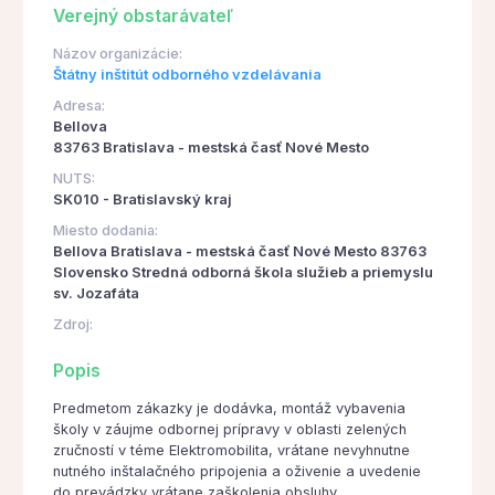
Verejný obstarávateľ
Názov organizácie:
Štátny inštitút odborného vzdelávania
Adresa:
Bellova
83763 Bratislava - mestská časť Nové Mesto
NUTS:
SK010 - Bratislavský kraj
Miesto dodania:
Bellova Bratislava - mestská časť Nové Mesto 83763
Slovensko Stredná odborná škola služieb a priemyslu
sv. Jozafáta
Zdroj:
Popis
Predmetom zákazky je dodávka, montáž vybavenia
školy v záujme odbornej prípravy v oblasti zelených
zručností v téme Elektromobilita, vrátane nevyhnutne
nutného inštalačného pripojenia a oživenie a uvedenie
do prevádzky vrátane zaškolenia obsluhy