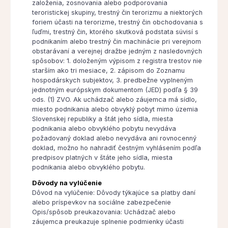
založenia, zosnovania alebo podporovania
teroristickej skupiny, trestný čin terorizmu a niektorých
foriem účasti na terorizme, trestný čin obchodovania s
ľuďmi, trestný čin, ktorého skutková podstata súvisí s
podnikaním alebo trestný čin machinácie pri verejnom
obstarávaní a verejnej dražbe jedným z nasledovných
spôsobov: 1. doloženým výpisom z registra trestov nie
starším ako tri mesiace, 2. zápisom do Zoznamu
hospodárskych subjektov, 3. predbežne vyplneným
jednotným európskym dokumentom (JED) podľa § 39
ods. (1) ZVO. Ak uchádzač alebo záujemca má sídlo,
miesto podnikania alebo obvyklý pobyt mimo územia
Slovenskej republiky a štát jeho sídla, miesta
podnikania alebo obvyklého pobytu nevydáva
požadovaný doklad alebo nevydáva ani rovnocenný
doklad, možno ho nahradiť čestným vyhlásením podľa
predpisov platných v štáte jeho sídla, miesta
podnikania alebo obvyklého pobytu.
Dôvody na vylúčenie
Dôvod na vylúčenie: Dôvody týkajúce sa platby daní
alebo príspevkov na sociálne zabezpečenie
Opis/spôsob preukazovania: Uchádzač alebo
záujemca preukazuje splnenie podmienky účasti