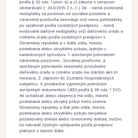
podľa § 32 ods. 1 písm. b) a c) zákona o verejnom
obstarávaní č. 343/2015 Z.z., t. j. že: - nemá evidované
nedoplatky na poistnom na sociálne poistenie a
zdravotná poisťovňa neeviduje voči nemu pohľadávky
po splatnosti podľa osobitných predpisov, - nemá
evidované daňové nedoplatky voči daňovému úradu a
colnému úradu podľa osobitných predpisov v
Slovenskej republike a v štáte sídla, miesta
podnikania alebo obvyklého pobytu, jedným z
nasledovných spôsobov: 1. doloženým potvrdením
zdravotnej poisťovne , Sociálnej poisťovne, a
doloženým potvrdením miestneho príslušného
daňového úradu a colného úradu nie starším ako tri
mesiace, 2. zápisom do Zoznamu hospodárskych
subjektov, 3. predbežne vyplneným jednotným
európskym dokumentom (JED) podľa § 39 ods. 1 ZVO.
Ak uchádzač alebo záujemca má sídlo, miesto
podnikania alebo obvyklý pobyt mimo územia
Slovenskej republiky a štát jeho sídla, miesta
podnikania alebo obvyklého pobytu nevydáva
požadovaný doklad alebo rovnocenný doklad, možno
ho nahradiť čestným vyhlásením podľa predpisov
platných v danom štáte.