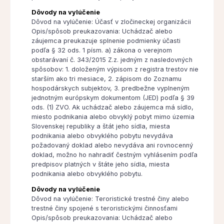
Dôvody na vylúčenie
Dôvod na vylúčenie: Účasť v zločineckej organizácii
Opis/spôsob preukazovania: Uchádzač alebo
záujemca preukazuje splnenie podmienky účasti
podľa § 32 ods. 1 písm. a) zákona o verejnom
obstarávaní č. 343/2015 Z.z. jedným z nasledovných
spôsobov: 1. doloženým výpisom z registra trestov nie
starším ako tri mesiace, 2. zápisom do Zoznamu
hospodárskych subjektov, 3. predbežne vyplneným
jednotným európskym dokumentom (JED) podľa § 39
ods. (1) ZVO. Ak uchádzač alebo záujemca má sídlo,
miesto podnikania alebo obvyklý pobyt mimo územia
Slovenskej republiky a štát jeho sídla, miesta
podnikania alebo obvyklého pobytu nevydáva
požadovaný doklad alebo nevydáva ani rovnocenný
doklad, možno ho nahradiť čestným vyhlásením podľa
predpisov platných v štáte jeho sídla, miesta
podnikania alebo obvyklého pobytu.
Dôvody na vylúčenie
Dôvod na vylúčenie: Teroristické trestné činy alebo
trestné činy spojené s teroristickými činnosťami
Opis/spôsob preukazovania: Uchádzač alebo