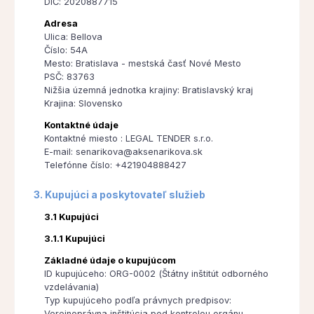
DIČ: 2020887715
Adresa
Ulica: Bellova
Číslo: 54A
Mesto: Bratislava - mestská časť Nové Mesto
PSČ: 83763
Nižšia územná jednotka krajiny: Bratislavský kraj
Krajina: Slovensko
Kontaktné údaje
Kontaktné miesto : LEGAL TENDER s.r.o.
E-mail: senarikova@aksenarikova.sk
Telefónne číslo: +421904888427
3. Kupujúci a poskytovateľ služieb
3.1 Kupujúci
3.1.1 Kupujúci
Základné údaje o kupujúcom
ID kupujúceho: ORG-0002 (Štátny inštitút odborného
vzdelávania)
Typ kupujúceho podľa právnych predpisov:
Verejnoprávna inštitúcia pod kontrolou orgánu