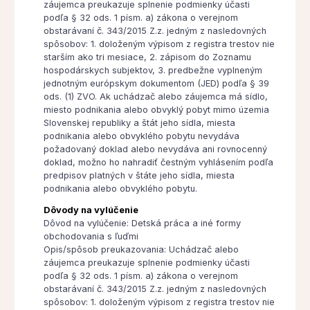
záujemca preukazuje splnenie podmienky účasti
podľa § 32 ods. 1 písm. a) zákona o verejnom
obstarávaní č. 343/2015 Z.z. jedným z nasledovných
spôsobov: 1. doloženým výpisom z registra trestov nie
starším ako tri mesiace, 2. zápisom do Zoznamu
hospodárskych subjektov, 3. predbežne vyplneným
jednotným európskym dokumentom (JED) podľa § 39
ods. (1) ZVO. Ak uchádzač alebo záujemca má sídlo,
miesto podnikania alebo obvyklý pobyt mimo územia
Slovenskej republiky a štát jeho sídla, miesta
podnikania alebo obvyklého pobytu nevydáva
požadovaný doklad alebo nevydáva ani rovnocenný
doklad, možno ho nahradiť čestným vyhlásením podľa
predpisov platných v štáte jeho sídla, miesta
podnikania alebo obvyklého pobytu.
Dôvody na vylúčenie
Dôvod na vylúčenie: Detská práca a iné formy
obchodovania s ľuďmi
Opis/spôsob preukazovania: Uchádzač alebo
záujemca preukazuje splnenie podmienky účasti
podľa § 32 ods. 1 písm. a) zákona o verejnom
obstarávaní č. 343/2015 Z.z. jedným z nasledovných
spôsobov: 1. doloženým výpisom z registra trestov nie