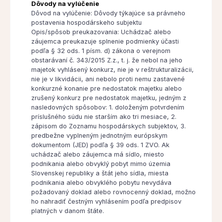
Dôvody na vylúčenie
Dôvod na vylúčenie: Dôvody týkajúce sa právneho
postavenia hospodárskeho subjektu
Opis/spôsob preukazovania: Uchádzač alebo
záujemca preukazuje splnenie podmienky účasti
podľa § 32 ods. 1 písm. d) zákona o verejnom
obstarávaní č. 343/2015 Z.z., t. j. že nebol na jeho
majetok vyhlásený konkurz, nie je v reštrukturalizácii,
nie je v likvidácii, ani nebolo proti nemu zastavené
konkurzné konanie pre nedostatok majetku alebo
zrušený konkurz pre nedostatok majetku, jedným z
nasledovných spôsobov: 1. doloženým potvrdením
príslušného súdu nie starším ako tri mesiace, 2.
zápisom do Zoznamu hospodárskych subjektov, 3.
predbežne vyplneným jednotným európskym
dokumentom (JED) podľa § 39 ods. 1 ZVO. Ak
uchádzač alebo záujemca má sídlo, miesto
podnikania alebo obvyklý pobyt mimo územia
Slovenskej republiky a štát jeho sídla, miesta
podnikania alebo obvyklého pobytu nevydáva
požadovaný doklad alebo rovnocenný doklad, možno
ho nahradiť čestným vyhlásením podľa predpisov
platných v danom štáte.