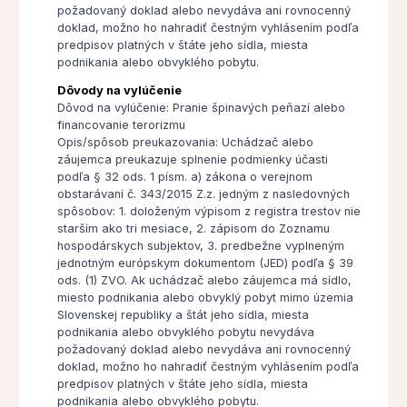
požadovaný doklad alebo nevydáva ani rovnocenný
doklad, možno ho nahradiť čestným vyhlásením podľa
predpisov platných v štáte jeho sídla, miesta
podnikania alebo obvyklého pobytu.
Dôvody na vylúčenie
Dôvod na vylúčenie: Pranie špinavých peňazí alebo
financovanie terorizmu
Opis/spôsob preukazovania: Uchádzač alebo
záujemca preukazuje splnenie podmienky účasti
podľa § 32 ods. 1 písm. a) zákona o verejnom
obstarávaní č. 343/2015 Z.z. jedným z nasledovných
spôsobov: 1. doloženým výpisom z registra trestov nie
starším ako tri mesiace, 2. zápisom do Zoznamu
hospodárskych subjektov, 3. predbežne vyplneným
jednotným európskym dokumentom (JED) podľa § 39
ods. (1) ZVO. Ak uchádzač alebo záujemca má sídlo,
miesto podnikania alebo obvyklý pobyt mimo územia
Slovenskej republiky a štát jeho sídla, miesta
podnikania alebo obvyklého pobytu nevydáva
požadovaný doklad alebo nevydáva ani rovnocenný
doklad, možno ho nahradiť čestným vyhlásením podľa
predpisov platných v štáte jeho sídla, miesta
podnikania alebo obvyklého pobytu.