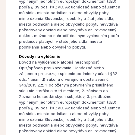
vyplneným jednotným európskym dokumentom (JED)
podľa § 39 ods. (1) ZVO. Ak uchádzač alebo záujemca
má sídlo, miesto podnikania alebo obvyklý pobyt
mimo územia Slovenskej republiky a štát jeho sídla,
miesta podnikania alebo obvyklého pobytu nevydáva
požadovaný doklad alebo nevydáva ani rovnocenný
doklad, možno ho nahradiť čestným vyhlásením podľa
predpisov platných v štáte jeho sídla, miesta
podnikania alebo obvyklého pobytu.
Dôvody na vylúčenie
Dôvod na vylúčenie: Platobná neschopnosť
Opis/spôsob preukazovania: Uchádzač alebo
záujemca preukazuje splnenie podmienky účasti §32
ods. 1 písm. d) zákona o verejnom obstarávaní č.
343/2015 Z.z. 1. doloženým potvrdením príslušného
súdu nie starším ako tri mesiace, 2. zápisom do
Zoznamu hospodárskych subjektov, 3. predbežne
vyplneným jednotným európskym dokumentom (JED)
podľa § 39 ods. (1) ZVO. Ak uchádzač alebo záujemca
má sídlo, miesto podnikania alebo obvyklý pobyt
mimo územia Slovenskej republiky a štát jeho sídla,
miesta podnikania alebo obvyklého pobytu nevydáva
požadovaný doklad alebo nevydáva ani rovnocenný