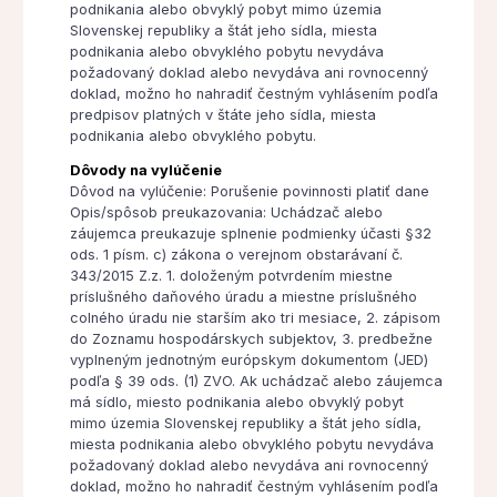
podnikania alebo obvyklý pobyt mimo územia
Slovenskej republiky a štát jeho sídla, miesta
podnikania alebo obvyklého pobytu nevydáva
požadovaný doklad alebo nevydáva ani rovnocenný
doklad, možno ho nahradiť čestným vyhlásením podľa
predpisov platných v štáte jeho sídla, miesta
podnikania alebo obvyklého pobytu.
Dôvody na vylúčenie
Dôvod na vylúčenie: Porušenie povinnosti platiť dane
Opis/spôsob preukazovania: Uchádzač alebo
záujemca preukazuje splnenie podmienky účasti §32
ods. 1 písm. c) zákona o verejnom obstarávaní č.
343/2015 Z.z. 1. doloženým potvrdením miestne
príslušného daňového úradu a miestne príslušného
colného úradu nie starším ako tri mesiace, 2. zápisom
do Zoznamu hospodárskych subjektov, 3. predbežne
vyplneným jednotným európskym dokumentom (JED)
podľa § 39 ods. (1) ZVO. Ak uchádzač alebo záujemca
má sídlo, miesto podnikania alebo obvyklý pobyt
mimo územia Slovenskej republiky a štát jeho sídla,
miesta podnikania alebo obvyklého pobytu nevydáva
požadovaný doklad alebo nevydáva ani rovnocenný
doklad, možno ho nahradiť čestným vyhlásením podľa