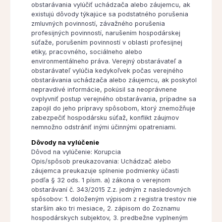
obstarávania vylúčiť uchádzača alebo záujemcu, ak
existujú dôvody týkajúce sa podstatného porušenia
zmluvných povinností, závažného porušenia
profesijných povinností, narušením hospodárskej
súťaže, porušením povinností v oblasti profesijnej
etiky, pracovného, sociálneho alebo
environmentálneho práva. Verejný obstarávateľ a
obstarávateľ vylúčia kedykoľvek počas verejného
obstarávania uchádzača alebo záujemcu, ak poskytol
nepravdivé informácie, pokúsil sa neoprávnene
ovplyvniť postup verejného obstarávania, prípadne sa
zapojil do jeho prípravy spôsobom, ktorý znemožňuje
zabezpečiť hospodársku súťaž, konflikt záujmov
nemnožno odstrániť inými účinnými opatreniami.
Dôvody na vylúčenie
Dôvod na vylúčenie: Korupcia
Opis/spôsob preukazovania: Uchádzač alebo
záujemca preukazuje splnenie podmienky účasti
podľa § 32 ods. 1 písm. a) zákona o verejnom
obstarávaní č. 343/2015 Z.z. jedným z nasledovných
spôsobov: 1. doloženým výpisom z registra trestov nie
starším ako tri mesiace, 2. zápisom do Zoznamu
hospodárskych subjektov, 3. predbežne vyplneným