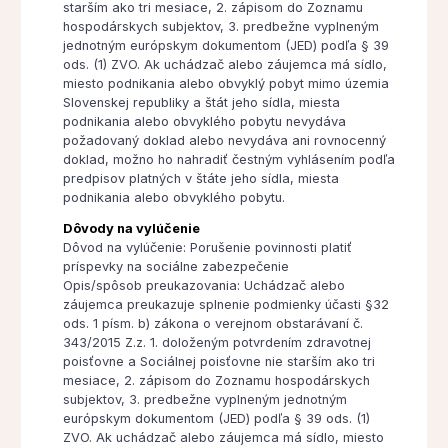
starším ako tri mesiace, 2. zápisom do Zoznamu
hospodárskych subjektov, 3. predbežne vyplneným
jednotným európskym dokumentom (JED) podľa § 39
ods. (1) ZVO. Ak uchádzač alebo záujemca má sídlo,
miesto podnikania alebo obvyklý pobyt mimo územia
Slovenskej republiky a štát jeho sídla, miesta
podnikania alebo obvyklého pobytu nevydáva
požadovaný doklad alebo nevydáva ani rovnocenný
doklad, možno ho nahradiť čestným vyhlásením podľa
predpisov platných v štáte jeho sídla, miesta
podnikania alebo obvyklého pobytu.
Dôvody na vylúčenie
Dôvod na vylúčenie: Porušenie povinnosti platiť
príspevky na sociálne zabezpečenie
Opis/spôsob preukazovania: Uchádzač alebo
záujemca preukazuje splnenie podmienky účasti §32
ods. 1 písm. b) zákona o verejnom obstarávaní č.
343/2015 Z.z. 1. doloženým potvrdením zdravotnej
poisťovne a Sociálnej poisťovne nie starším ako tri
mesiace, 2. zápisom do Zoznamu hospodárskych
subjektov, 3. predbežne vyplneným jednotným
európskym dokumentom (JED) podľa § 39 ods. (1)
ZVO. Ak uchádzač alebo záujemca má sídlo, miesto