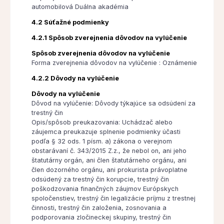
automobilová Duálna akadémia
4.2 Súťažné podmienky
4.2.1 Spôsob zverejnenia dôvodov na vylúčenie
Spôsob zverejnenia dôvodov na vylúčenie
Forma zverejnenia dôvodov na vylúčenie : Oznámenie
4.2.2 Dôvody na vylúčenie
Dôvody na vylúčenie
Dôvod na vylúčenie: Dôvody týkajúce sa odsúdení za
trestný čin
Opis/spôsob preukazovania: Uchádzač alebo
záujemca preukazuje splnenie podmienky účasti
podľa § 32 ods. 1 písm. a) zákona o verejnom
obstarávaní č. 343/2015 Z.z., že nebol on, ani jeho
štatutárny orgán, ani člen štatutárneho orgánu, ani
člen dozorného orgánu, ani prokurista právoplatne
odsúdený za trestný čin korupcie, trestný čin
poškodzovania finančných záujmov Európskych
spoločenstiev, trestný čin legalizácie príjmu z trestnej
činnosti, trestný čin založenia, zosnovania a
podporovania zločineckej skupiny, trestný čin