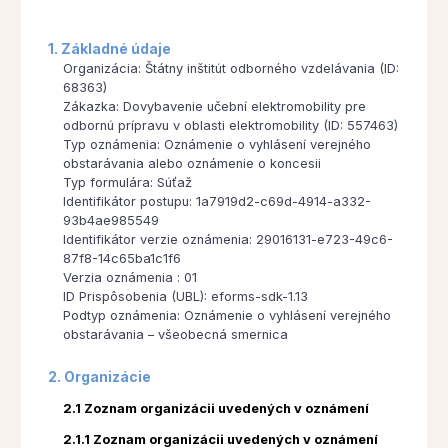
1. Základné údaje
Organizácia: Štátny inštitút odborného vzdelávania (ID:
68363)
Zákazka: Dovybavenie učební elektromobility pre
odbornú prípravu v oblasti elektromobility (ID: 557463)
Typ oznámenia: Oznámenie o vyhlásení verejného
obstarávania alebo oznámenie o koncesii
Typ formulára: Súťaž
Identifikátor postupu: 1a7919d2-c69d-4914-a332-
93b4ae985549
Identifikátor verzie oznámenia: 29016131-e723-49c6-
87f8-14c65ba1c1f6
Verzia oznámenia : 01
ID Prispôsobenia (UBL): eforms-sdk-1.13
Podtyp oznámenia: Oznámenie o vyhlásení verejného
obstarávania – všeobecná smernica
2. Organizácie
2.1 Zoznam organizácii uvedených v oznámení
2.1.1 Zoznam organizácii uvedených v oznámení