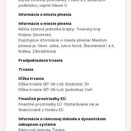
podkladov, najmä článok V.
Informácie o mieste plnenia
Informácie o mieste plnenia
Nižšia územná jednotka krajiny: Trnavský kraj
Krajina: Slovensko
Doplňujúce informácie o mieste plnenia: Miestom
plnenia je: Obec Jelka, (ulice Nová, Štermenská I a II,
Krátka, Záhradnícka)
Predpokladané trvanie
Trvanie
Dĺžka trvania
Dĺžka trvania (BT-36-Lot) (hodnota): 30
Dĺžka trvania (BT-36-Lot) (jednotka): Deň
Finančné prostriedky EÚ
Finančné prostriedky EÚ: Obstarávanie nie je
financované z fondov EÚ
Informácie o rámcovej dohode a dynamickom
nákupnom systéme
Rámcová dohoda: Žiadna