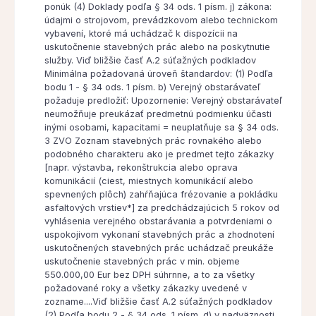
ponúk (4) Doklady podľa § 34 ods. 1 písm. j) zákona:
údajmi o strojovom, prevádzkovom alebo technickom
vybavení, ktoré má uchádzač k dispozícii na
uskutočnenie stavebných prác alebo na poskytnutie
služby. Viď bližšie časť A.2 súťažných podkladov
Minimálna požadovaná úroveň štandardov: (1) Podľa
bodu 1 - § 34 ods. 1 písm. b) Verejný obstarávateľ
požaduje predložiť: Upozornenie: Verejný obstarávateľ
neumožňuje preukázať predmetnú podmienku účasti
inými osobami, kapacitami = neuplatňuje sa § 34 ods.
3 ZVO Zoznam stavebných prác rovnakého alebo
podobného charakteru ako je predmet tejto zákazky
[napr. výstavba, rekonštrukcia alebo oprava
komunikácií (ciest, miestnych komunikácií alebo
spevnených plôch) zahŕňajúca frézovanie a pokládku
asfaltových vrstiev*] za predchádzajúcich 5 rokov od
vyhlásenia verejného obstarávania a potvrdeniami o
uspokojivom vykonaní stavebných prác a zhodnotení
uskutočnených stavebných prác uchádzač preukáže
uskutočnenie stavebných prác v min. objeme
550.000,00 Eur bez DPH súhrnne, a to za všetky
požadované roky a všetky zákazky uvedené v
zozname....Viď bližšie časť A.2 súťažných podkladov
(2) Podľa bodu 2 - § 34 ods. 1 písm. d) v nadväznosti