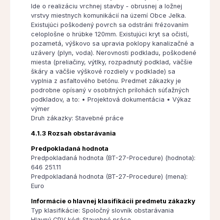
Ide o realizáciu vrchnej stavby - obrusnej a ložnej
vrstvy miestnych komunikácií na území Obce Jelka.
Existujúci poškodený povrch sa odstráni frézovaním
celoplošne o hrúbke 120mm. Existujúci kryt sa očistí,
pozametá, výškovo sa upravia poklopy kanalizačné a
uzávery (plyn, voda). Nerovnosti podkladu, poškodené
miesta (preliačiny, výtlky, rozpadnutý podklad, väčšie
škáry a väčšie výškové rozdiely v podklade) sa
vyplnia z asfaltového betónu. Predmet zákazky je
podrobne opísaný v osobitných prílohách súťažných
podkladov, a to: • Projektová dokumentácia • Výkaz
výmer
Druh zákazky: Stavebné práce
4.1.3 Rozsah obstarávania
Predpokladaná hodnota
Predpokladaná hodnota (BT-27-Procedure) (hodnota):
646 251.11
Predpokladaná hodnota (BT-27-Procedure) (mena):
Euro
Informácie o hlavnej klasifikácii predmetu zákazky
Typ klasifikácie: Spoločný slovník obstarávania
Hlavný CPV kód: Stavebné práce