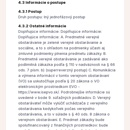
4.3 Informácie o postupe
4.3.1 Postup
Druh postupu: Iný jednofázový postup
4.3.2 Ostatné informácie
Doplňujúce informácie: Doplňujúce informácie:
Doplňujúce informácie: A. Predmetné verejné
obstarávanie je zelené verejné obstarávanie a
sociálne, a to s ohľadom na podmienky účasti aj
zmluvné podmienky plnenia predmetu zákazky. B.
Predmetné verejné obstarávanie je zadávané ako
podlimitná zákazka podľa § 110 v nadväznosti na § 66
ods. 7 písm. b) (superreverzný postup) C. Komunikácia
a výmena informácií v tomto verejnom obstarávaní
(VO) sa uskutočňuje podľa § 20 zákona o VO
elektronickým prostriedkom EVO -
https://www.isepvo.sk/. Podrobnejšie informácie sú
uvedené v bode 9. súťažných podkladov. D. Verejný
obstarávateľ môže vylúčiť uchádzača z verejného
obstarávania kedykoľvek počas verejného
obstarávania, a to v súlade s § 40 ods. 8 zákona o
verejnom obstarávaní. E. Predmet zákazky bude
spolufinancovaný z finančných prostriedkov: bude