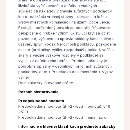
vrátane dopravy a prevozu materiálov na stavbu,
likvidácie vyfrézovaného asfaltu a všetkých
súvisiacich nákladov v zmysle súťažných podkladov.
Ide o realizáciu vrchnej stavby - obrusnej a ložnej
vrstvy miestnych komunikácií na území Obce Jelka.
Existujúci poškodený povrch sa odstráni frézovaním
celoplošne o hrúbke 120mm. Existujúci kryt sa očistí,
pozametá, výškovo sa upravia poklopy kanalizačné a
uzávery (plyn, voda). Nerovnosti podkladu, poškodené
miesta (preliačiny, výtlky, rozpadnutý podklad, väčšie
škáry a väčšie výškové rozdiely v podklade) sa
vyplnia z asfaltového betónu. Predmet zákazky je
podrobne opísaný v osobitných prílohách súťažných
podkladov, a to: • Projektová dokumentácia • Výkaz
výmer
Druh zákazky: Stavebné práce
Rozsah obstarávania
Predpokladaná hodnota
Predpokladaná hodnota (BT-27-Lot) (hodnota): 646
251.11
Predpokladaná hodnota (BT-27-Lot) (mena): Euro
Informácie o hlavnej klasifikácii predmetu zákazky