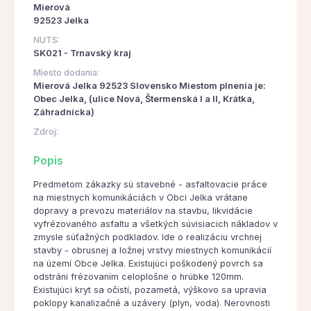
Mierová
92523 Jelka
NUTS:
SK021 - Trnavský kraj
Miesto dodania:
Mierová Jelka 92523 Slovensko Miestom plnenia je:
Obec Jelka, (ulice Nová, Štermenská I a II, Krátka,
Záhradnícka)
Zdroj:
Popis
Predmetom zákazky sú stavebné - asfaltovacie práce
na miestnych komunikáciách v Obci Jelka vrátane
dopravy a prevozu materiálov na stavbu, likvidácie
vyfrézovaného asfaltu a všetkých súvisiacich nákladov v
zmysle súťažných podkladov. Ide o realizáciu vrchnej
stavby - obrusnej a ložnej vrstvy miestnych komunikácií
na území Obce Jelka. Existujúci poškodený povrch sa
odstráni frézovaním celoplošne o hrúbke 120mm.
Existujúci kryt sa očistí, pozametá, výškovo sa upravia
poklopy kanalizačné a uzávery (plyn, voda). Nerovnosti