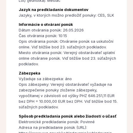
Lot) (jednotka): Mesiac
Jazyk na predkladanie dokumentov
Jazyky, v ktorých možno predložiť ponuky: CES, SLK
Informácie o otváraní ponúk
Dátum otvárania ponúk: 26.05.2026
Čas otvárania ponúk: 10:15
Opis otvárania ponúk: Otváranie ponúk sa uskutoční
online. Viď bližšie bod 23. súťažných podkladov.
Miesto otvárania ponúk: Verejný obstarávateľ uplatní
online otváranie ponúk. Viď bližšie bod 23. súťažných
podkladov.
Zábezpeka
Vyžaduje sa zábezpeka: áno
Opis zábezpeky: Verejný obstarávateľ vyžaduje na
zabezpečenie ponuky zloženie zábezpeky,
vypočítanej v závislosti od výšky PHZ 646.251,11 EUR
bez DPH = 10.000,00 EUR bez DPH. Viď bližšie bod 15.
súťažných podkladov.
Spôsob predkladania ponúk alebo žiadostí o účasť
Elektronické predkladanie ponúk: Povinné
Adresa na predkladanie ponúk (URL):