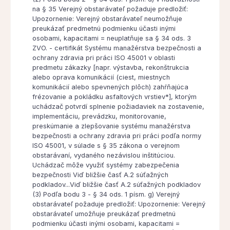
na § 35 Verejný obstarávateľ požaduje predložiť:
Upozornenie: Verejný obstarávateľ neumožňuje
preukázať predmetnú podmienku účasti inými
osobami, kapacitami = neuplatňuje sa § 34 ods. 3
ZVO. - certifikát Systému manažérstva bezpečnosti a
ochrany zdravia pri práci ISO 45001 v oblasti
predmetu zákazky [napr. výstavba, rekonštrukcia
alebo oprava komunikácií (ciest, miestnych
komunikácií alebo spevnených plôch) zahŕňajúca
frézovanie a pokládku asfaltových vrstiev*], ktorým
uchádzač potvrdí splnenie požiadaviek na zostavenie,
implementáciu, prevádzku, monitorovanie,
preskúmanie a zlepšovanie systému manažérstva
bezpečnosti a ochrany zdravia pri práci podľa normy
ISO 45001, v súlade s § 35 zákona o verejnom
obstarávaní, vydaného nezávislou inštitúciou.
Uchádzač môže využiť systémy zabezpečenia
bezpečnosti Viď bližšie časť A.2 súťažných
podkladov...Viď bližšie časť A.2 súťažných podkladov
(3) Podľa bodu 3 - § 34 ods. 1 písm. g) Verejný
obstarávateľ požaduje predložiť: Upozornenie: Verejný
obstarávateľ umožňuje preukázať predmetnú
podmienku účasti inými osobami, kapacitami =