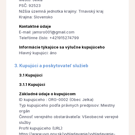
PSČ: 92523
Nižšia územná jednotka krajiny: Trnavský kraj
Krajina: Slovensko
Kontaktné údaje
E-mail: jamsro001@gmail.com
Telefónne číslo: +421915274799
Informácie týkajúce sa výlučne kupujúceho
Hlavný kupujúci: áno
3. Kupujúci a poskytovateľ služieb
3.1 Kupujúci
3.1.1 Kupujúci
Základné údaje o kupujúcom
ID kupujúceho : ORG-0002 (Obec Jelka)
Typ kupujúceho podľa právnych predpisov: Miestny
orgán
Činnosť verejného obstarávateľa: Všeobecné verejné
služby
Profil kupujúceho (URL):
https://www.uvo.gov.sk/vyhladavanie/vyhladavanie-