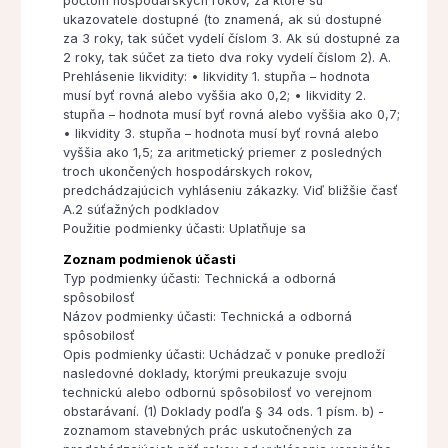
počtom hospodárskych rokov, za ktoré sú
ukazovatele dostupné (to znamená, ak sú dostupné
za 3 roky, tak súčet vydelí číslom 3. Ak sú dostupné za
2 roky, tak súčet za tieto dva roky vydelí číslom 2). A.
Prehlásenie likvidity: • likvidity 1. stupňa – hodnota
musí byť rovná alebo vyššia ako 0,2; • likvidity 2.
stupňa – hodnota musí byť rovná alebo vyššia ako 0,7;
• likvidity 3. stupňa – hodnota musí byť rovná alebo
vyššia ako 1,5; za aritmetický priemer z posledných
troch ukončených hospodárskych rokov,
predchádzajúcich vyhláseniu zákazky. Viď bližšie časť
A.2 súťažných podkladov
Použitie podmienky účasti: Uplatňuje sa
Zoznam podmienok účasti
Typ podmienky účasti: Technická a odborná
spôsobilosť
Názov podmienky účasti: Technická a odborná
spôsobilosť
Opis podmienky účasti: Uchádzač v ponuke predloží
nasledovné doklady, ktorými preukazuje svoju
technickú alebo odbornú spôsobilosť vo verejnom
obstarávaní. (1) Doklady podľa § 34 ods. 1 písm. b) -
zoznamom stavebných prác uskutočnených za