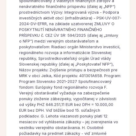
spolufinancovaný z vlastných finančných zdrojov a
nenávratného finančného príspevku (ďalej aj „NFP“)
prostredníctvom Výzvy: Integrovaná výzva - Podpora
investičných aktivít obcí (infraštruktúra) - PSK-UV-007-
2024-DV-EFRR, na základe uzatvorenej ZMLUVY O
POSKYTNUTÍ NENÁVRATNÉHO FINANČNÉHO
PRÍSPEVKU č. CEZ ÚV SR: 594/2025 (ďalej aj „zmluvy
o NFP“) medzi verejným obstarávateľom a
poskytovateľom: Riadiaci orgán Ministerstvo investícií,
regionálneho rozvoja a informatizácie Slovenskej
republiky, Sprostredkovateľský orgán Úrad vlády
Slovenskej republiky (ďalej aj „Poskytovateľ NFP“),
Názov projektu: Zvýšenie prístupu a bezpečnosti pre
MRK v obci Jelka, Kód projektu: 401301A658. Program:
Program Slovensko 2021-2027 Spolufinancovaný
fondom: Európsky fond regionálneho rozvoja F.
Verejný obstarávateľ vyžaduje na zabezpečenie
ponuky zloženie zábezpeky, vypočítanej v závislosti
od výšky PHZ 646.251,11 EUR bez DPH = 10.000,00
EUR bez DPH. Viď bližšie bod 15. súťažných
podkladov. G. Lehota viazanosti ponuky platí 12
mesiacov od vyhlásenia zákazky – jej zverejnenia vo
vestníku verejného obstarávania. H. Osobitné
požiadavky na predmet zákazky - viď zmluvné