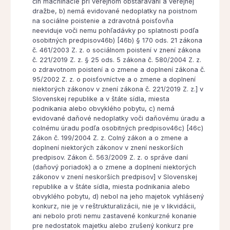
čin machinácie pri verejnom obstarávaní a verejnej
dražbe, b) nemá evidované nedoplatky na poistnom
na sociálne poistenie a zdravotná poisťovňa
neeviduje voči nemu pohľadávky po splatnosti podľa
osobitných predpisov46b) [46b) § 170 ods. 21 zákona
č. 461/2003 Z. z. o sociálnom poistení v znení zákona
č. 221/2019 Z. z. § 25 ods. 5 zákona č. 580/2004 Z. z.
o zdravotnom poistení a o zmene a doplnení zákona č.
95/2002 Z. z. o poisťovníctve a o zmene a doplnení
niektorých zákonov v znení zákona č. 221/2019 Z. z.] v
Slovenskej republike a v štáte sídla, miesta
podnikania alebo obvyklého pobytu, c) nemá
evidované daňové nedoplatky voči daňovému úradu a
colnému úradu podľa osobitných predpisov46c) [46c)
Zákon č. 199/2004 Z. z. Colný zákon a o zmene a
doplnení niektorých zákonov v znení neskorších
predpisov. Zákon č. 563/2009 Z. z. o správe daní
(daňový poriadok) a o zmene a doplnení niektorých
zákonov v znení neskorších predpisov] v Slovenskej
republike a v štáte sídla, miesta podnikania alebo
obvyklého pobytu, d) nebol na jeho majetok vyhlásený
konkurz, nie je v reštrukturalizácii, nie je v likvidácii,
ani nebolo proti nemu zastavené konkurzné konanie
pre nedostatok majetku alebo zrušený konkurz pre