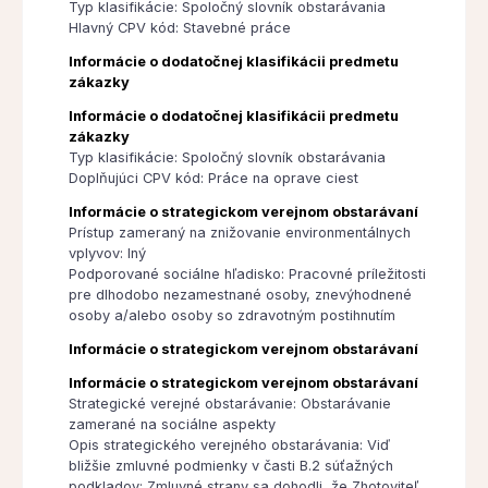
Typ klasifikácie: Spoločný slovník obstarávania
Hlavný CPV kód: Stavebné práce
Informácie o dodatočnej klasifikácii predmetu
zákazky
Informácie o dodatočnej klasifikácii predmetu
zákazky
Typ klasifikácie: Spoločný slovník obstarávania
Doplňujúci CPV kód: Práce na oprave ciest
Informácie o strategickom verejnom obstarávaní
Prístup zameraný na znižovanie environmentálnych
vplyvov: Iný
Podporované sociálne hľadisko: Pracovné príležitosti
pre dlhodobo nezamestnané osoby, znevýhodnené
osoby a/alebo osoby so zdravotným postihnutím
Informácie o strategickom verejnom obstarávaní
Informácie o strategickom verejnom obstarávaní
Strategické verejné obstarávanie: Obstarávanie
zamerané na sociálne aspekty
Opis strategického verejného obstarávania: Viď
bližšie zmluvné podmienky v časti B.2 súťažných
podkladov: Zmluvné strany sa dohodli, že Zhotoviteľ