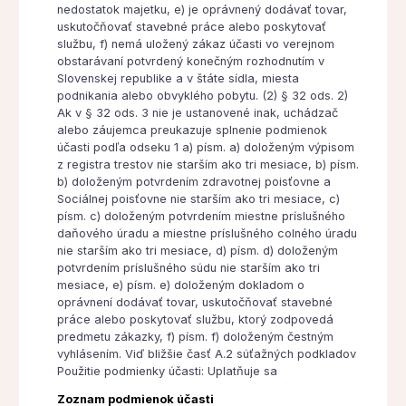
nedostatok majetku, e) je oprávnený dodávať tovar,
uskutočňovať stavebné práce alebo poskytovať
službu, f) nemá uložený zákaz účasti vo verejnom
obstarávaní potvrdený konečným rozhodnutím v
Slovenskej republike a v štáte sídla, miesta
podnikania alebo obvyklého pobytu. (2) § 32 ods. 2)
Ak v § 32 ods. 3 nie je ustanovené inak, uchádzač
alebo záujemca preukazuje splnenie podmienok
účasti podľa odseku 1 a) písm. a) doloženým výpisom
z registra trestov nie starším ako tri mesiace, b) písm.
b) doloženým potvrdením zdravotnej poisťovne a
Sociálnej poisťovne nie starším ako tri mesiace, c)
písm. c) doloženým potvrdením miestne príslušného
daňového úradu a miestne príslušného colného úradu
nie starším ako tri mesiace, d) písm. d) doloženým
potvrdením príslušného súdu nie starším ako tri
mesiace, e) písm. e) doloženým dokladom o
oprávnení dodávať tovar, uskutočňovať stavebné
práce alebo poskytovať službu, ktorý zodpovedá
predmetu zákazky, f) písm. f) doloženým čestným
vyhlásením. Viď bližšie časť A.2 súťažných podkladov
Použitie podmienky účasti: Uplatňuje sa
Zoznam podmienok účasti