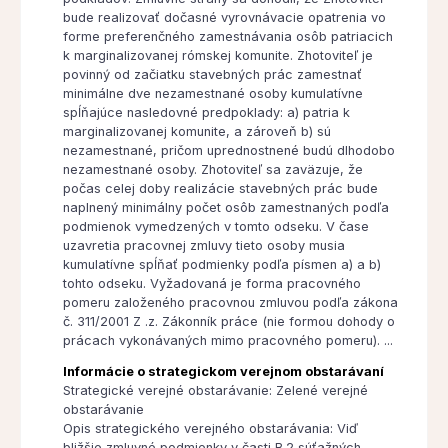
bude realizovať dočasné vyrovnávacie opatrenia vo
forme preferenčného zamestnávania osôb patriacich
k marginalizovanej rómskej komunite. Zhotoviteľ je
povinný od začiatku stavebných prác zamestnať
minimálne dve nezamestnané osoby kumulatívne
spĺňajúce nasledovné predpoklady: a) patria k
marginalizovanej komunite, a zároveň b) sú
nezamestnané, pričom uprednostnené budú dlhodobo
nezamestnané osoby. Zhotoviteľ sa zaväzuje, že
počas celej doby realizácie stavebných prác bude
naplnený minimálny počet osôb zamestnaných podľa
podmienok vymedzených v tomto odseku. V čase
uzavretia pracovnej zmluvy tieto osoby musia
kumulatívne spĺňať podmienky podľa písmen a) a b)
tohto odseku. Vyžadovaná je forma pracovného
pomeru založeného pracovnou zmluvou podľa zákona
č. 311/2001 Z .z. Zákonník práce (nie formou dohody o
prácach vykonávaných mimo pracovného pomeru). ...
Informácie o strategickom verejnom obstarávaní
Strategické verejné obstarávanie: Zelené verejné
obstarávanie
Opis strategického verejného obstarávania: Viď
bližšie zmluvné podmienky v časti B.2 súťažných