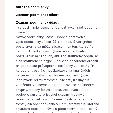
Súťažné podmienky
Zoznam podmienok účasti
Zoznam podmienok účasti
Typ podmienky účasti: Vhodnosť vykonávať odbornú
činnosť
Názov podmienky účasti: Osobné postavenie
Opis podmienky účasti: (1) § 32 ods. 1) Verejného
obstarávania sa môže zúčastniť len ten, kto spĺňa
tieto podmienky účasti týkajúce sa osobného
postavenia: a) nebol on, ani jeho štatutárny orgán, ani
člen štatutárneho orgánu, ani člen dozorného orgánu,
ani prokurista právoplatne odsúdený za trestný čin
korupcie, trestný čin poškodzovania finančných
záujmov Európskych spoločenstiev, trestný čin
legalizácie príjmu z trestnej činnosti, trestný čin
založenia, zosnovania a podporovania zločineckej
skupiny, trestný čin založenia, zosnovania alebo
podporovania teroristickej skupiny, trestný čin
terorizmu a niektorých foriem účasti na terorizme,
trestný čin obchodovania s ľuďmi, trestný čin, ktorého
skutková podstata súvisí s podnikaním alebo trestný