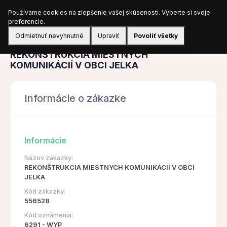
Používame cookies na zlepšenie vašej skúsenosti. Vyberte si svoje
Prihlásiť sa
preferencie.
Odmietnuť nevyhnutné
Upraviť
Povoliť všetky
Obstarávanie
REKONŠTRUKCIA MIESTNYCH
KOMUNIKÁCIÍ V OBCI JELKA
Informácie o zákazke
Informácie
Názov zákazky:
REKONŠTRUKCIA MIESTNYCH KOMUNIKÁCIÍ V OBCI
JELKA
Kód zákazky:
556528
Kód oznámenia:
6291 - WYP