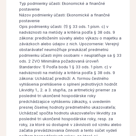
Typ podmienky účasti: Ekonomické a finančné
postavenie
Názov podmienky účasti: Ekonomické a finančné
postavenie
Opis podmienky účasti: (1) § 33 ods. 1 písm. c) v
nadväznosti na metódy a kritéria podľa § 38 ods. 9
zákona: predložením súvahy alebo výkazu o majetku a
záväzkoch alebo údajov z nich. Upozornenie: Verejný
obstarávateľ neumožňuje preukázať predmetnú
podmienku účasti inými osobami = neuplatňuje sa § 33
ods. 2 ZVO Minimálna požadovaná úroveň
štandardov: 1) Podľa bodu 1 § 33 ods. 1 písm. c) v
nadväznosti na metódy a kritéria podľa § 38 ods. 9
zákona: Uchádzač predloží: A. formou čestného
vyhlásenia prehlásenie o splnení jednotlivých hodnôt
Likvidity 1., 2. a 3. stupňa, za aritmetický priemer za
posledné tri ukončené hospodárske roky
predchádzajúce vyhláseniu zákazky, s uvedením
presnej číselnej hodnoty predmetného ukazovateľa;
Uchádzač spočíta hodnotu ukazovateľov likvidity za
posledné tri ukončené hospodárske roky, resp. za
roky, za ktoré sú dostupné v závislosti od vzniku alebo
začatia prevádzkovania činnosti a tento súčet vydelí