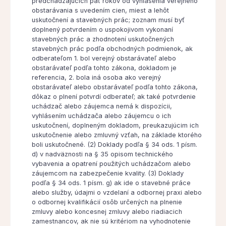
predchádzajúcich päť rokov od vyhlásenia verejného
obstarávania s uvedením cien, miest a lehôt
uskutočnení a stavebných prác; zoznam musí byť
doplnený potvrdením o uspokojivom vykonaní
stavebných prác a zhodnotení uskutočnených
stavebných prác podľa obchodných podmienok, ak
odberateľom 1. bol verejný obstarávateľ alebo
obstarávateľ podľa tohto zákona, dokladom je
referencia, 2. bola iná osoba ako verejný
obstarávateľ alebo obstarávateľ podľa tohto zákona,
dôkaz o plnení potvrdí odberateľ; ak také potvrdenie
uchádzač alebo záujemca nemá k dispozícii,
vyhlásením uchádzača alebo záujemcu o ich
uskutočnení, doplneným dokladom, preukazujúcim ich
uskutočnenie alebo zmluvný vzťah, na základe ktorého
boli uskutočnené. (2) Doklady podľa § 34 ods. 1 písm.
d) v nadväznosti na § 35 opisom technického
vybavenia a opatrení použitých uchádzačom alebo
záujemcom na zabezpečenie kvality. (3) Doklady
podľa § 34 ods. 1 písm. g) ak ide o stavebné práce
alebo služby, údajmi o vzdelaní a odbornej praxi alebo
o odbornej kvalifikácií osôb určených na plnenie
zmluvy alebo koncesnej zmluvy alebo riadiacich
zamestnancov, ak nie sú kritériom na vyhodnotenie