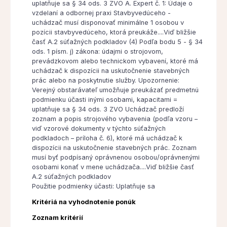
uplatňuje sa § 34 ods. 3 ZVO A. Expert č. 1: Údaje o
vzdelaní a odbornej praxi Stavbyvedúceho -
uchádzač musí disponovať minimálne 1 osobou v
pozícii stavbyvedúceho, ktorá preukáže....Viď bližšie
časť A.2 súťažných podkladov (4) Podľa bodu 5 - § 34
ods. 1 písm. j) zákona: údajmi o strojovom,
prevádzkovom alebo technickom vybavení, ktoré má
uchádzač k dispozícii na uskutočnenie stavebných
prác alebo na poskytnutie služby. Upozornenie:
Verejný obstarávateľ umožňuje preukázať predmetnú
podmienku účasti inými osobami, kapacitami =
uplatňuje sa § 34 ods. 3 ZVO Uchádzač predloží
zoznam a popis strojového vybavenia (podľa vzoru –
viď vzorové dokumenty v týchto súťažných
podkladoch – príloha č. 6), ktoré má uchádzač k
dispozícii na uskutočnenie stavebných prác. Zoznam
musí byť podpísaný oprávnenou osobou/oprávnenými
osobami konať v mene uchádzača....Viď bližšie časť
A.2 súťažných podkladov
Použitie podmienky účasti: Uplatňuje sa
Kritériá na vyhodnotenie ponúk
Zoznam kritérií